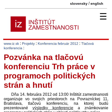
/
slovensky
english
☰
:
:
:
www.iz.sk
Projekty
Konferencia február 2012
Tlačová
:
konferencia
Pozvánka na tlačovú
konferenciu Trh práce v
programoch politických
strán a hnutí
Dňa 14. februára 2012 od 13:00 Inštitút zamestnanosti
organizuje vo svojich priestoroch na Povrazníckej 11,
Bratislava, tlačovú konferenciu, na ktorej budú
prezentované
výsledky konferencie
a známkovanie