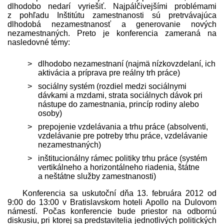
dlhodobo nedarí vyriešiť. Najpálčivejšími problémami
z pohľadu Inštitútu zamestnanosti sú pretrvávajúca
dlhodobá nezamestnanosť a generovanie nových
nezamestnaných. Preto je konferencia zameraná na
nasledovné témy:
dlhodobo nezamestnaní (najmä nízkovzdelaní, ich
aktivácia a príprava pre reálny trh práce)
sociálny systém (rozdiel medzi sociálnymi
dávkami a mzdami, strata sociálnych dávok pri
nástupe do zamestnania, princíp rodiny alebo
osoby)
prepojenie vzdelávania a trhu práce (absolventi,
vzdelávanie pre potreby trhu práce, vzdelávanie
nezamestnaných)
inštitucionálny rámec politiky trhu práce (systém
vertikálneho a horizontálneho riadenia, štátne
a neštátne služby zamestnanosti)
Konferencia sa uskutoční dňa 13. februára 2012 od
9:00 do 13:00 v Bratislavskom hoteli Apollo na Dulovom
námestí. Počas konferencie bude priestor na odbornú
diskusiu, pri ktorej sa pred­stavitelia jednotlivých politických