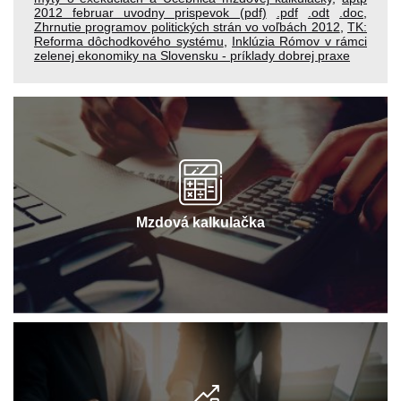
2012 februar uvodny prispevok (pdf)
.pdf
.odt
.doc
,
Zhrnutie programov politických strán vo voľbách 2012
,
TK:
Reforma dôchodkového systému
,
Inklúzia Rómov v rámci
zelenej ekonomiky na Slovensku - príklady dobrej praxe
Mzdová kalkulačka