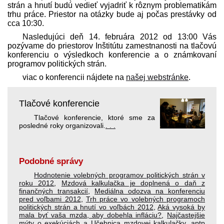
strán a hnutí budú vedieť vyjadriť k rôznym problematikám
trhu práce. Priestor na otázky bude aj počas prestávky od
cca 10:30.
Nasledujúci deň 14. februára 2012 od 13:00 Vás
pozývame do priestorov Inštitútu zamestnanosti na tlačovú
konferenciu o výsledkoch konferencie a o známkovaní
programov politických strán.
viac o konferencii nájdete na
našej webstránke
.
Tlačové konferencie
Tlačové konferencie, ktoré sme za
posledné roky organizovali.
. . .
Podobné správy
Hodnotenie volebných programov politických strán v
roku 2012
,
Mzdová kalkulačka je doplnená o daň z
finančných transakcií
,
Mediálna odozva na konferenciu
pred voľbami 2012
,
Trh práce vo volebných programoch
politických strán a hnutí vo voľbách 2012
,
Aká vysoká by
mala byť vaša mzda, aby dobehla infláciu?
,
Najčastejšie
mýty o exekúciách a Učebnica mzdovej kalkulačky
,
aptp