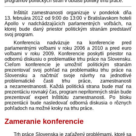
programov politických strán v oblasti politiky trhu práce.
Inštitút zamestnanosti organizuje v pondelok dňa
13. februára 2012 od 9:00 do 13:00 v Bratislavskom hoteli
Apollo
v nadchádzajúcich parlamentných voľbách, na
ktorej bude daný priestor politickým stranám pred­staviť
svoj program.
Konferencia nadväzuje na konferencie pred
parlamentnými voľbami v roku 2006 a 2010 a pred euro
voľbami v roku 2009. Konferencie poskytli priestor na
odbornú diskusiu o problematike trhu práce na Slovensku.
Cieľom konferencie je umožniť politickým stranám
prezentovať svoj pohľad na problematiku trhu práce na
Slovensku a načrtnúť svoje návrhy na jednotlivé
problematické časti trhu práce, zamestnanosti
a nezamestnanosti. Každá politická strana bude mať na
prezentáciu rovnaký čas, program neprítomných strán bude
prezentovať expert Inštitútu zamestnanosti. Po bloku
prezentácii bude nasledovať odborná diskusia o rôznych
pohľadoch na možné kroky na trhu práce.
Zameranie konferencie
Trh práce Slovenska je zaťažený problémami, ktoré sa