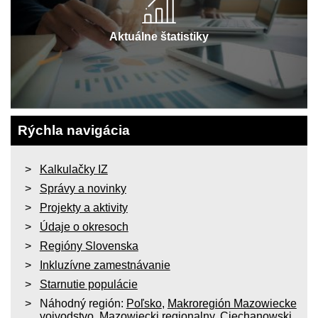
Aktuálne štatistiky
Rýchla navigácia
Kalkulačky IZ
Správy a novinky
Projekty a aktivity
Údaje o okresoch
Regióny Slovenska
Inkluzívne zamestnávanie
Starnutie populácie
Náhodný región:
Poľsko
,
Makroregión Mazowiecke
vojvodstvo
,
Mazowiecki regionalny
,
Ciechanowski