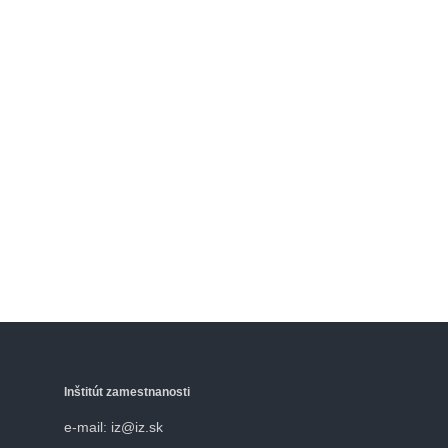
Inštitút zamestnanosti
e-mail: iz@iz.sk