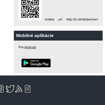
krátka url: http://iz.sk/sk/partneri
Mobilné aplikácie
Pre
Android
.