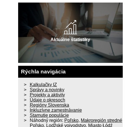
Aktuálne štatistiky
Rýchla navigácia
Kalkulačky IZ
Správy a novinky
Projekty a aktivity
Údaje o okresoch
Regióny Slovenska
Inkluzívne zamestnávanie
Starnutie populácie
Náhodný región:
Poľsko
,
Makroregión stredné
Poľsko
,
Lodžské vojvodstvo
,
Miasto Łódź