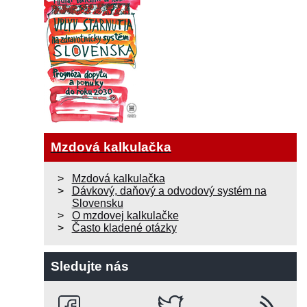
Mzdová kalkulačka
Mzdová kalkulačka
Dávkový, daňový a odvodový systém na
Slovensku
O mzdovej kalkulačke
Často kladené otázky
Sledujte nás