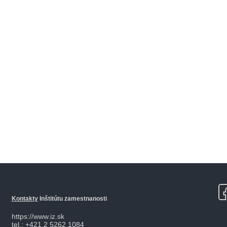
Kontakty
Inštitútu zamestnanosti
https://www.iz.sk
tel.: +421 2 5262 1084