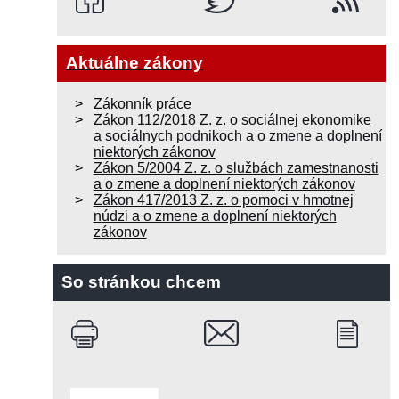
Aktuálne zákony
Zákonník práce
Zákon 112/2018 Z. z. o sociálnej ekonomike
a sociálnych podnikoch a o zmene a doplnení
niektorých zákonov
Zákon 5/2004 Z. z. o službách zamestnanosti
a o zmene a doplnení niektorých zákonov
Zákon 417/2013 Z. z. o pomoci v hmotnej
núdzi a o zmene a doplnení niektorých
zákonov
So stránkou chcem