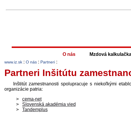
O nás
Mzdová kalkulačk
:
:
:
www.iz.sk
O nás
Partneri
Partneri Inšitútu zamestnan
Inštitút zamestnanosti spolupracuje s niekoľkými etabl
organizácie patria:
cema-net
Slovenská akadémia vied
Tandemplus