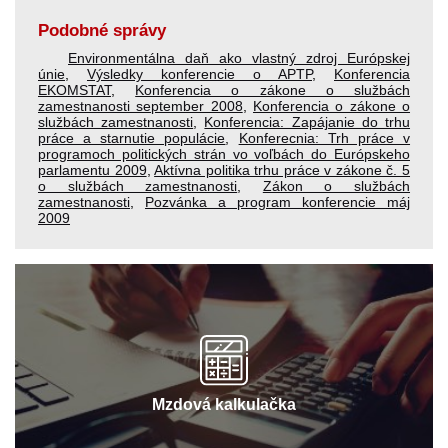
Podobné správy
Environmentálna daň ako vlastný zdroj Európskej
únie
,
Výsledky konferencie o APTP
,
Konferencia
EKOMSTAT
,
Konferencia o zákone o službách
zamestnanosti september 2008
,
Konferencia o zákone o
službách zamestnanosti
,
Konferencia: Zapájanie do trhu
práce a starnutie populácie
,
Konferecnia: Trh práce v
programoch politických strán vo voľbách do Európskeho
parlamentu 2009
,
Aktívna politika trhu práce v zákone č. 5
o službách zamestnanosti
,
Zákon o službách
zamestnanosti
,
Pozvánka a program konferencie máj
2009
Mzdová kalkulačka