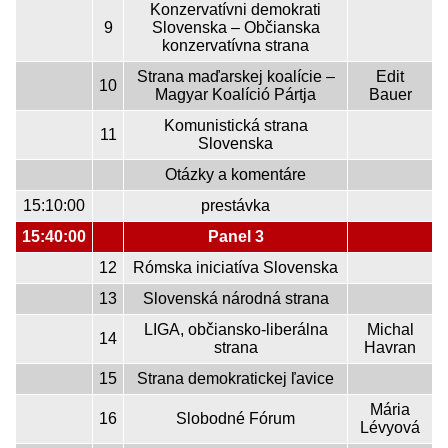
Konzervatívni demokrati
9
Slovenska – Občianska
konzervatívna strana
Strana maďarskej koalície –
Edit
10
Magyar Koalíció Pártja
Bauer
Komunistická strana
11
Slovenska
Otázky a komentáre
15:10:00
prestávka
15:40:00
Panel 3
12
Rómska iniciatíva Slovenska
13
Slovenská národná strana
LIGA, občiansko-liberálna
Michal
14
strana
Havran
15
Strana demokratickej ľavice
Mária
16
Slobodné Fórum
Lévyová