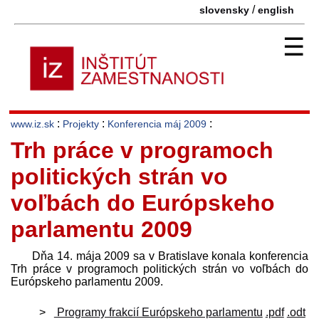
/
slovensky
english
☰
:
:
:
www.iz.sk
Projekty
Konferencia máj 2009
Trh práce v programoch
politických strán vo
voľbách do Európskeho
parlamentu 2009
Dňa 14. mája 2009 sa v Bratislave konala konferencia
Trh práce v programoch politických strán vo voľbách do
Európskeho parlamentu 2009.
Programy frakcií Európskeho parlamentu
.pdf
.odt