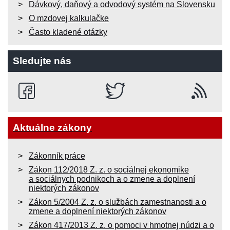
Dávkový, daňový a odvodový systém na Slovensku
O mzdovej kalkulačke
Často kladené otázky
Sledujte nás
Aktuálne zákony
Zákonník práce
Zákon 112/2018 Z. z. o sociálnej ekonomike
a sociálnych podnikoch a o zmene a doplnení
niektorých zákonov
Zákon 5/2004 Z. z. o službách zamestnanosti a o
zmene a doplnení niektorých zákonov
Zákon 417/2013 Z. z. o pomoci v hmotnej núdzi a o