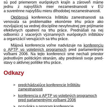
sú pod priemerom európskych krajín a zároveň máme
jednu z najvyšších mier nezamestnanosti v EÚ
a suverénne najvyššiu mieru dlhodobej nezamestnanosti.
Októbrová
konferencia Inštitútu zamestnanosti sa
venovala sa problematike ekonómie trhu práce ako
rozvíjajúcej sa vednej disciplíne nevyhnutnej pre prijímanie
efektívnych opatrení na trhu práce. Prednášali na nej
odborníci z viacerých významných európskych inštitútov
a organizácií venujúcich sa trhu práce.
Májová konferencia voľne nadväzuje na
konferenciu
o APTP vo volebných programoch
pred parlamentnými
voľbami 2006. Na tejto konferencii sme nechali priestor
jednotlivým politickým stranám, aby pred­niesli svoje pred­
stavy o aktívnej politike trhu práce.
Odkazy
predchádzajúce konferencie Inštitútu
zamestnanosti
konferencia o APTP vo volebných programoch
pred parlamentnými voľbami 2006
pozvánka a program konferencie