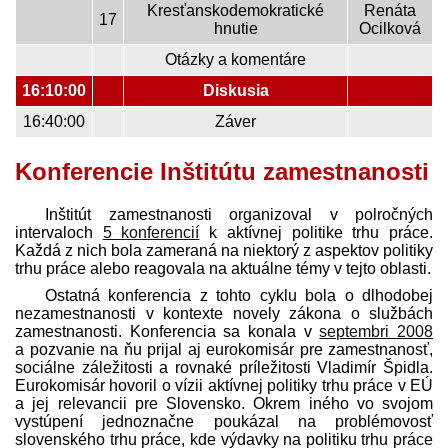
Kresťanskodemokratické
Renáta
17
hnutie
Ocilková
Otázky a komentáre
16:10:00
Diskusia
16:40:00
Záver
Konferencie Inštitútu zamestnanosti
Inštitút zamestnanosti organizoval v polročných
intervaloch
5 konferencií
k aktívnej politike trhu práce.
Každá z nich bola zameraná na niektorý z aspektov politiky
trhu práce alebo reagovala na aktuálne témy v tejto oblasti.
Ostatná konferencia z tohto cyklu bola o dlhodobej
nezamestnanosti v kontexte novely zákona o službách
zamestnanosti. Konferencia sa konala v
septembri 2008
a pozvanie na ňu prijal aj eurokomisár pre zamestnanosť,
sociálne záležitosti a rovnaké príležitosti Vladimír Špidla.
Eurokomisár hovoril o vízii aktívnej politiky trhu práce v EÚ
a jej relevancii pre Slovensko. Okrem iného vo svojom
vystúpení jednoznačne poukázal na problémovosť
slovenského trhu práce, kde výdavky na politiku trhu práce