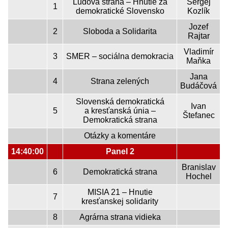
Ľudová strana – Hnutie za
Sergej
1
demokratické Slovensko
Kozlík
Jozef
2
Sloboda a Solidarita
Rajtar
Vladimír
3
SMER – sociálna demokracia
Maňka
Jana
4
Strana zelených
Budáčová
Slovenská demokratická
Ivan
5
a kresťanská únia –
Štefanec
Demokratická strana
Otázky a komentáre
14:40:00
Panel 2
Branislav
6
Demokratická strana
Hochel
MISIA 21 – Hnutie
7
kresťanskej solidarity
8
Agrárna strana vidieka