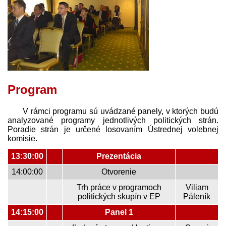
Program
V rámci programu sú uvádzané panely, v ktorých budú
analyzované programy jednotlivých politických strán.
Poradie strán je určené losovaním Ústrednej volebnej
komisie.
13:30:00
Prezentácia
14:00:00
Otvorenie
Trh práce v programoch
Viliam
politických skupín v EP
Páleník
14:15:00
Panel 1