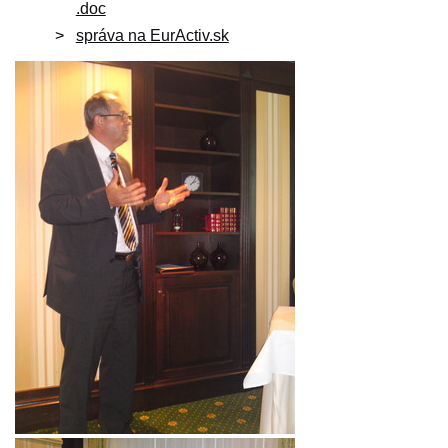
.doc
správa na EurActiv.sk