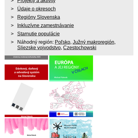
Projekty a aktivity
Údaje o okresoch
Regióny Slovenska
Inkluzívne zamestnávanie
Starnutie populácie
Náhodný región:
Poľsko
,
Južný makroregión
,
Sliezske vojvodstvo
,
Czestochowski