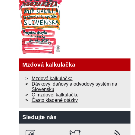
Mzdová kalkulačka
Mzdová kalkulačka
Dávkový, daňový a odvodový systém na
Slovensku
O mzdovej kalkulačke
Často kladené otázky
Sledujte nás