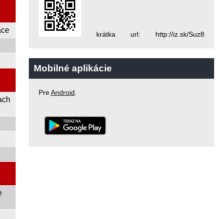
áce
krátka url: http://iz.sk/Suz8
Mobilné aplikácie
Pre
Android
.
ach
e