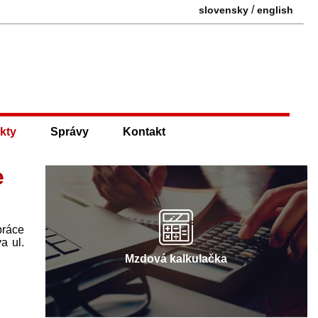
/
slovensky
english
kty
Správy
Kontakt
e
práce
a ul.
Mzdová kalkulačka