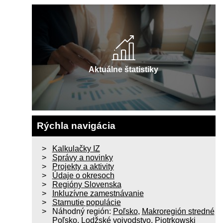
Aktuálne štatistiky
Rýchla navigácia
Kalkulačky IZ
Správy a novinky
Projekty a aktivity
Údaje o okresoch
Regióny Slovenska
Inkluzívne zamestnávanie
Starnutie populácie
Náhodný región:
Poľsko
,
Makroregión stredné
Poľsko
,
Lodžské vojvodstvo
,
Piotrkowski