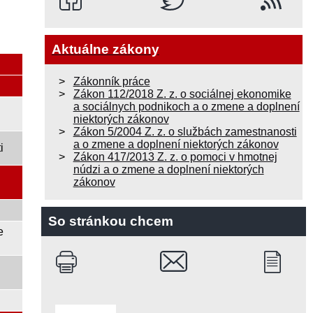
Aktuálne zákony
Zákonník práce
Zákon 112/2018 Z. z. o sociálnej ekonomike
a sociálnych podnikoch a o zmene a doplnení
niektorých zákonov
Zákon 5/2004 Z. z. o službách zamestnanosti
a o zmene a doplnení niektorých zákonov
i
Zákon 417/2013 Z. z. o pomoci v hmotnej
núdzi a o zmene a doplnení niektorých
zákonov
So stránkou chcem
e