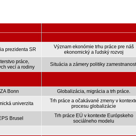
Význam ekonómie trhu práce pre náš
ia prezidenta SR
ekonomický a ľudský rozvoj
terstvo práce,
Situácia a zámery politiky zamestnanost
ych vecí a rodiny
IZA Bonn
Globalizácia, migrácia a trh práce.
Trh práce a očakávané zmeny v kontext
ická univerzita
procesu globalizácie
Trh práce EÚ v kontexte Európskeho
PS Brusel
sociálneho modelu