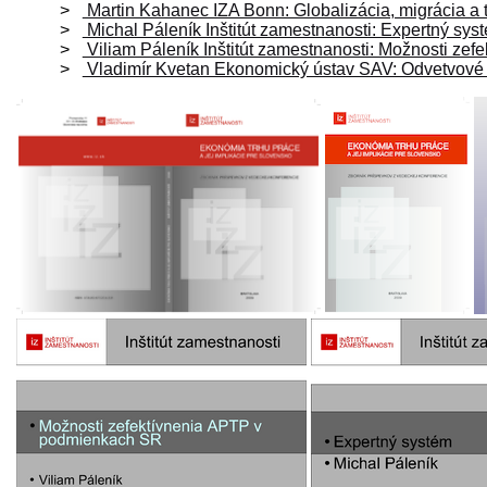
Martin Kahanec IZA Bonn: Globalizácia, migrácia a 
Michal Páleník Inštitút zamestnanosti: Expertný sys
Viliam Páleník Inštitút zamestnanosti: Možnosti z
Vladimír Kvetan Ekonomický ústav SAV: Odvetvové 