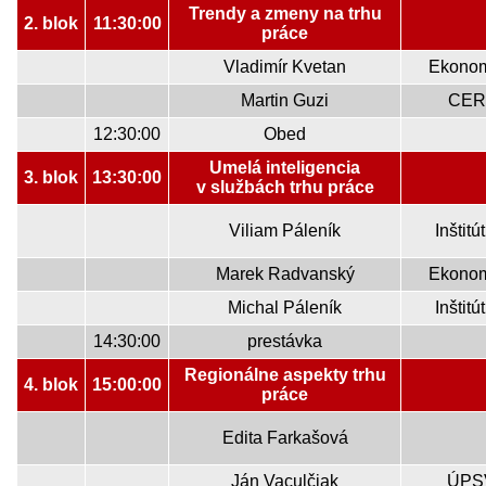
Trendy a zmeny na trhu
2. blok
11:30:00
práce
Vladimír Kvetan
Ekonom
Martin Guzi
CERG
12:30:00
Obed
Umelá inteligencia
3. blok
13:30:00
v službách trhu práce
Viliam Páleník
Inštit
Marek Radvanský
Ekonom
Michal Páleník
Inštit
14:30:00
prestávka
Regionálne aspekty trhu
4. blok
15:00:00
práce
Edita Farkašová
Ján Vaculčiak
ÚPS