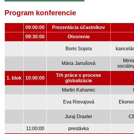
Program konferencie
09:00:00
Prezentácia účastníkov
09:30:00
Otvorenie
Boris Sopira
kancelár
Minis
Mária Janušová
sociáln
Trh práce v procese
1. blok
10:00:00
globalizácie
Martin Kahanec
Eva Rievajová
Ekonom
Juraj Draxler
CE
11:00:00
prestávka