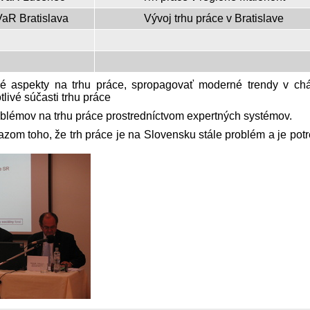
aR Bratislava
Vývoj trhu práce v Bratislave
cké aspekty na trhu práce, spropagovať moderné trendy v ch
ivé súčasti trhu práce
oblémov na trhu práce prostredníctvom expertných systémov.
azom toho, že trh práce je na Slovensku stále problém a je pot