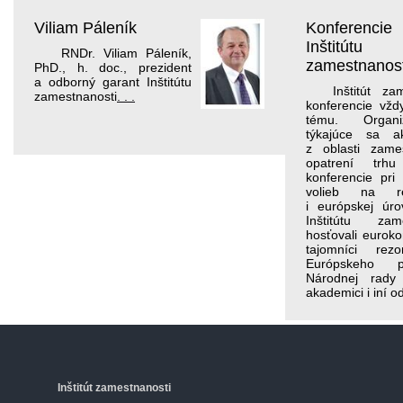
Viliam Páleník
Konferencie
Inštitútu
RNDr. Viliam Páleník,
zamestnanost
PhD., h. doc., prezident
a odborný garant Inštitútu
Inštitút za
zamestnanosti
. . .
konferencie vžd
tému. Organi
týkajúce sa ak
z oblasti zame
opatrení trh
konferencie pri 
volieb na reg
i európskej úro
Inštitútu zam
hosťovali eurokom
tajomníci rez
Európskeho pa
Národnej rady 
akademici i iní o
Inštitút zamestnanosti