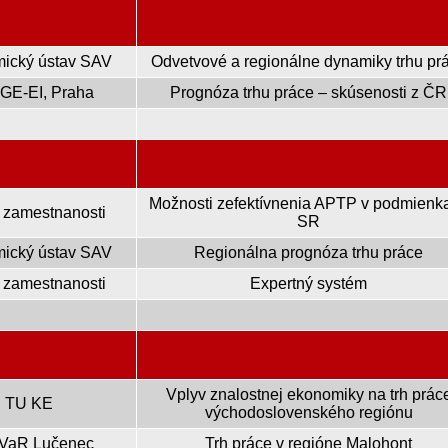
ický ústav SAV
Odvetvové a regionálne dynamiky trhu pr
E-EI, Praha
Prognóza trhu práce – skúsenosti z ČR
Možnosti zefektívnenia APTP v podmienk
út zamestnanosti
SR
ický ústav SAV
Regionálna prognóza trhu práce
út zamestnanosti
Expertný systém
Vplyv znalostnej ekonomiky na trh prác
TU KE
východoslovenského regiónu
VaR Lučenec
Trh práce v regióne Malohont