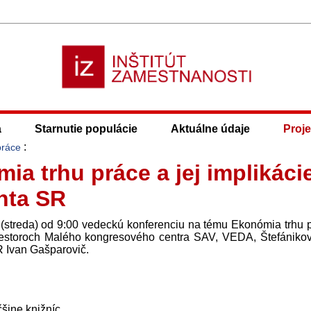
a
Starnutie populácie
Aktuálne údaje
Proje
:
práce
a trhu práce a jej implikáci
nta SR
8 (streda) od 9:00 vedeckú konferenciu na tému Ekonómia trhu 
riestoroch Malého kongresového centra SAV, VEDA, Štefánikov
SR Ivan Gašparovič.
čšine knižníc