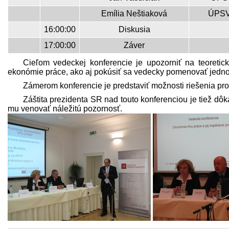
Emília Neštiaková
ÚPSV
16:00:00
Diskusia
17:00:00
Záver
Cieľom vedeckej konferencie je upozorniť na teoreti
ekonómie práce, ako aj pokúsiť sa vedecky pomenovať jednotl
Zámerom konferencie je pred­staviť možnosti riešenia pr
Záštita prezidenta SR nad touto konferenciou je tiež dôk
mu venovať náležitú pozornosť.