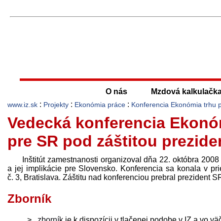
O nás
Mzdová kalkulačk
:
:
:
www.iz.sk
Projekty
Ekonómia práce
Konferencia Ekonómia trhu 
Vedecká konferencia Ekonómi
pre SR pod záštitou prezide
Inštitút zamestnanosti organizoval dňa 22. októbra 200
a jej implikácie pre Slovensko. Konferencia sa konala v p
č. 3, Bratislava. Záštitu nad konferenciou prebral prezident 
Zborník
zborník
je k dispozícii v tlačenej podobe v IZ a vo vä