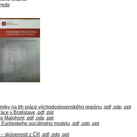
.mobi
miky na trh práce východoslovenského regiónu
.pdf
.odp
.ppt
áce v Bratislave
.pdf
.ppt
ne Malohont
.pdf
.odp
.ppt
te Európskeho sociálneho modelu
.pdf
.odp
.ppt
 – skúsenosti z ČR
.pdf
.odp
.ppt