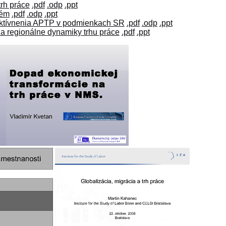
trh práce
.pdf
.odp
.ppt
tém
.pdf
.odp
.ppt
efektívnenia APTP v podmienkach SR
.pdf
.odp
.ppt
a regionálne dynamiky trhu práce
.pdf
.ppt