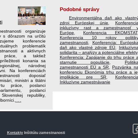
Podobné správy
Environmentálna daň ako vlastn
i
zdroj Európskej únie
,
Konferenci
inkluzívny rast a zamestnanosť 
mestnanosti organizuje
Európe
,
Konferencia EKOMSTAT
y s dôrazom na určitú
Konferencia 10 rokov politik
zujeme konferencie
zamestnanosti
,
Konferencia: Európsk
tuálnych problematík
daň ako vlastné zdroje EÚ
,
Inkluzívn
stnanosti a aktívnych
solidarita – analýzy a potenciálne efekty
u práce, a taktiež
Konferencia: Zapájanie do trhu práce 
príležitosti konania sa
starnutie populácie
,
Politik
ionálnej, národnej
zamestnanosti EÚ a SR
,
Pozvánka n
vni. Na konferenciách
konferenciu Ekonómia trhu práce a je
estnanosti doposiaľ
implikácie pre SR
,
Konferenci
isári, ministri a štátni
Inkluzívne zamestnávanie
ortu práce, poslanci
rlamentu, poslanci
Slovenskej republiky,
dborníci.
. . .
Kontakty
Inštitútu zamestnanosti