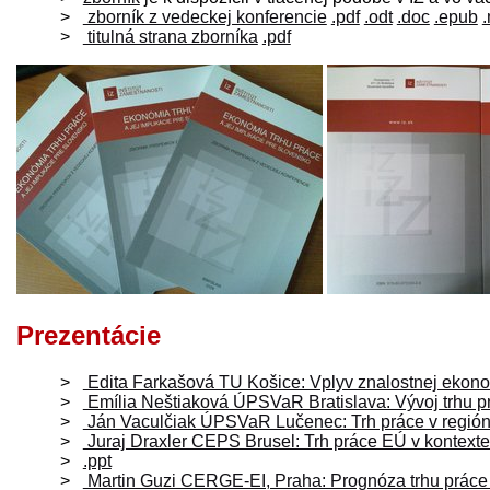
zborník z vedeckej konferencie
.pdf
.odt
.doc
.epub
titulná strana zborníka
.pdf
Prezentácie
Edita Farkašová TU Košice: Vplyv znalostnej ekono
Emília Neštiaková ÚPSVaR Bratislava: Vývoj trhu pr
Ján Vaculčiak ÚPSVaR Lučenec: Trh práce v regió
Juraj Draxler CEPS Brusel: Trh práce EÚ v kontex
.ppt
Martin Guzi CERGE-EI, Praha: Prognóza trhu práce