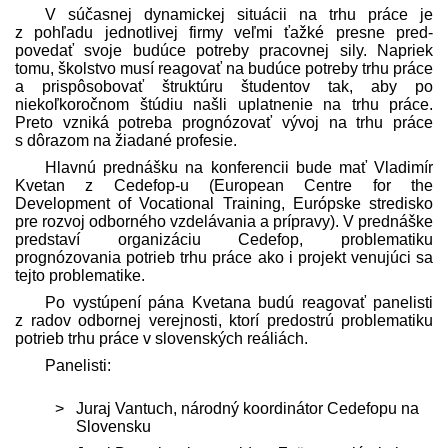
V súčasnej dynamickej situácii na trhu práce je
z pohľadu jednotlivej firmy veľmi ťažké presne pred­
povedať svoje budúce potreby pracovnej sily. Napriek
tomu, školstvo musí reagovať na budúce potreby trhu práce
a prispôsobovať štruktúru študentov tak, aby po
niekoľkoročnom štúdiu našli uplatnenie na trhu práce.
Preto vzniká potreba prognózovať vývoj na trhu práce
s dôrazom na žiadané profesie.
Hlavnú pred­nášku na konferencii bude mať Vladimír
Kvetan z Cedefop-u (European Centre for the
Development of Vocational Training, Európske stredisko
pre rozvoj odborného vzdelávania a prípravy). V pred­náške
pred­staví organizáciu Cedefop, problematiku
prognózovania potrieb trhu práce ako i projekt venujúci sa
tejto problematike.
Po vystúpení pána Kvetana budú reagovať panelisti
z radov odbornej verejnosti, ktorí pred­ostrú problematiku
potrieb trhu práce v slovenských reáliách.
Panelisti:
Juraj Vantuch, národný koordinátor Cedefopu na
Slovensku