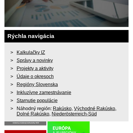
Rýchla navigácia
Kalkulačky IZ
Správy a novinky
Projekty a aktivity
Údaje o okresoch
Regióny Slovenska
Inkluzívne zamestnávanie
Starnutie populácie
Náhodný región:
Rakúsko
,
Východné Rakúsko
,
Dolné Rakúsko
,
Niederösterreich-Süd