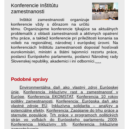
Konferencie Inštitútu
zamestnanosti
Inštitút zamestnanosti organizuje
konferencie vždy s dôrazom na určitú
tému. Organizujeme konferencie týkajúce sa aktuálnych
problematík z oblasti zamestnanosti a aktívnych opatrení
trhu práce, a taktiež konferencie pri príležitosti konania sa
volieb na regionálnej, národnej i európskej úrovni. Na
konferenciách Inštitútu zamestnanosti doposiaľ hosťovali
eurokomisári, ministri a štátni tajomníci rezortu práce,
poslanci Európskeho parlamentu, poslanci Národnej rady
Slovenskej republiky, akademici i iní odborníci.
. . .
Podobné správy
Environmentálna daň ako vlastný zdroj Európskej
únie
,
Konferencia inkluzívny rast a zamestnanosť v
Európe
,
Konferencia EKOMSTAT
,
Konferencia 10 rokov
politiky zamestnanosti
,
Konferencia: Európska daň ako
vlastné zdroje EÚ
,
Inkluzívna solidarita – analýzy a
potenciálne efekty
,
Konferencia: Zapájanie do trhu práce a
starnutie populácie
,
Trh práce v programoch politických
strán vo voľbách do Európskeho parlamentu 2009
,
Konferencia Inkluzívny trh
,
Konferencia Inkluzívne
zamestnávanie