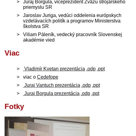
Juraj Borgula, viceprezident Zväzu strojárskeho
priemyslu SR
Jaroslav Juriga, vedúci oddelenia európskych
vzdelávacích politík a programov Ministerstva
školstva SR
Viliam Páleník, vedecký pracovník Slovenskej
akadémie vied
Viac
Vladimír Kvetan prezentácia
.odp
.ppt
viac o
Cedefope
Juraj Vantuch prezentácia
.odp
.ppt
Juraj Borgula prezentácia
.odp
.ppt
Fotky