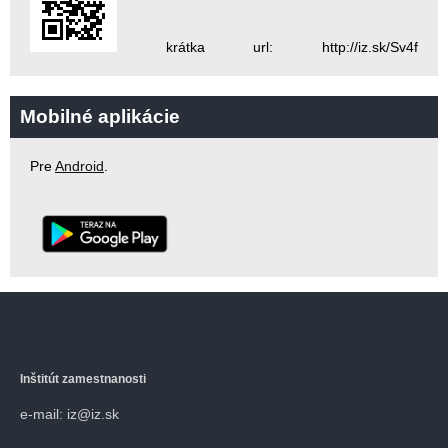
krátka url: http://iz.sk/Sv4f
Mobilné aplikácie
Pre
Android
.
Inštitút zamestnanosti
e-mail: iz@iz.sk