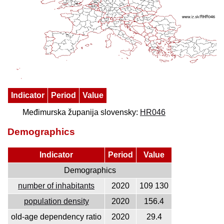
Indicator
Period
Value
Međimurska županija slovensky:
HR046
Demographics
Indicator
Period
Value
Demographics
number of inhabitants
2020
109 130
population density
2020
156.4
old-age dependency ratio
2020
29.4