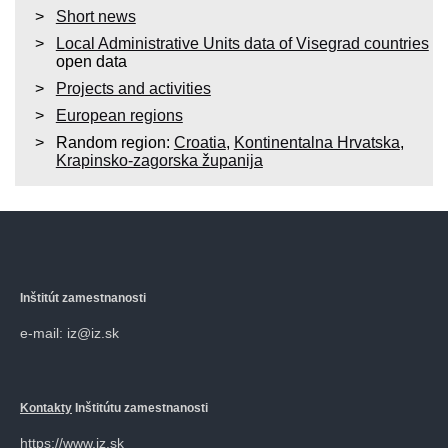
Short news
Local Administrative Units data of Visegrad countries
open data
Projects and activities
European regions
Random region:
Croatia
,
Kontinentalna Hrvatska
,
Krapinsko-zagorska županija
Inštitút zamestnanosti
e-mail: iz@iz.sk
Kontakty
Inštitútu zamestnanosti
https://www.iz.sk