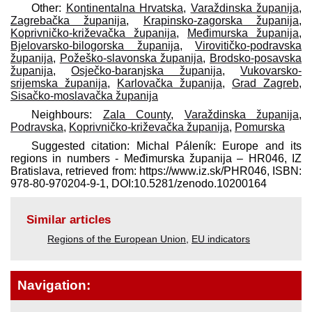
Other:
Kontinentalna Hrvatska
,
Varaždinska županija
,
Zagrebačka županija
,
Krapinsko-zagorska županija
,
Koprivničko-križevačka županija
,
Međimurska županija
,
Bjelovarsko-bilogorska županija
,
Virovitičko-podravska
županija
,
Požeško-slavonska županija
,
Brodsko-posavska
županija
,
Osječko-baranjska županija
,
Vukovarsko-
srijemska županija
,
Karlovačka županija
,
Grad Zagreb
,
Sisačko-moslavačka županija
Neighbours:
Zala County
,
Varaždinska županija
,
Podravska
,
Koprivničko-križevačka županija
,
Pomurska
Suggested citation: Michal Páleník: Europe and its
regions in numbers - Međimurska županija – HR046, IZ
Bratislava, retrieved from: https://www.iz.sk/​PHR046, ISBN:
978-80-970204-9-1, DOI:10.5281/zenodo.10200164
Similar articles
Regions of the European Union
,
EU indicators
Navigation: