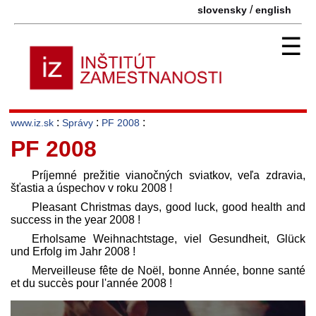
/
slovensky
english
☰
:
:
:
www.iz.sk
Správy
PF 2008
PF 2008
Príjemné prežitie vianočných sviatkov, veľa zdravia,
šťastia a úspechov v roku 2008 !
Pleasant Christmas days, good luck, good health and
success in the year 2008 !
Erholsame Weihnachtstage, viel Gesundheit, Glück
und Erfolg im Jahr 2008 !
Merveilleuse fête de Noël, bonne Année, bonne santé
et du succès pour l'année 2008 !