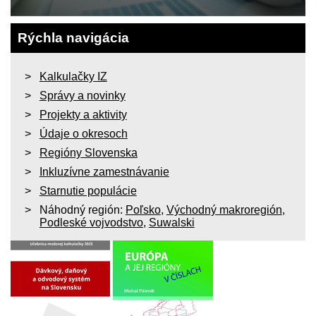
Rýchla navigácia
Kalkulačky IZ
Správy a novinky
Projekty a aktivity
Údaje o okresoch
Regióny Slovenska
Inkluzívne zamestnávanie
Starnutie populácie
Náhodný región:
Poľsko
,
Východný makroregión
,
Podleské vojvodstvo
,
Suwalski