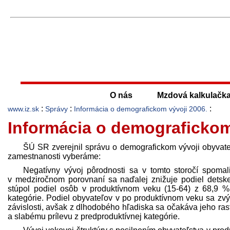
O nás
Mzdová kalkulačk
:
:
:
www.iz.sk
Správy
Informácia o demografickom vývoji 2006.
Informácia o demografickom
ŠÚ SR zverejnil správu o demografickom vývoji obyvateľ
zamestnanosti vyberáme:
Negatívny vývoj pôrodnosti sa v tomto storočí spoma
v medziročnom porovnaní sa naďalej znižuje podiel detske
stúpol podiel osôb v produktívnom veku (15-64) z 68,9 %
kategórie. Podiel obyvateľov v po produktívnom veku sa zv
závislosti, avšak z dlhodobého hľadiska sa očakáva jeho ra
a slabému prílevu z pred­produktívnej kategórie.