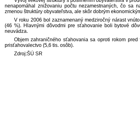
Vývoj vekovej štruktúry s posilnením obyvateľstva v pro
nenapomáhal znižovaniu počtu nezamestnaných, čo sa na
zmenou štruktúry obyvateľstva, ale skôr dobrým ekonomický
V roku 2006 bol zaznamenaný medziročný nárast vnútor
(46 %). Hlavnými dôvodmi pre sťahovanie boli bytové dôv
neuvádza.
Objem zahraničného sťahovania sa oproti rokom pred 
prisťahovalectvo (5,6 tis. osôb).
Zdroj:ŠÚ SR