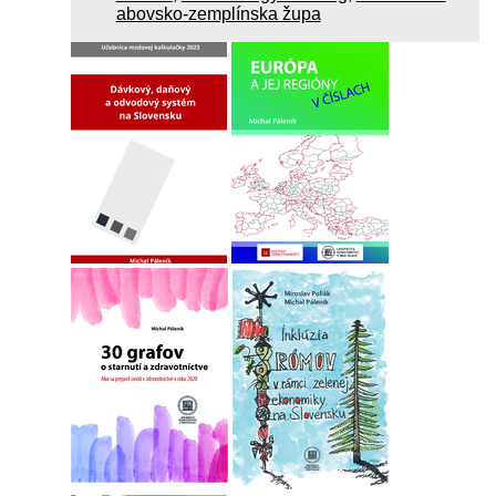
abovsko-zemplínska župa