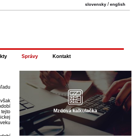
/
slovensky
english
kty
Správy
Kontakt
hľadu
avšak
bdobí
Mzdová kalkulačka
tejto
ickej
 veku