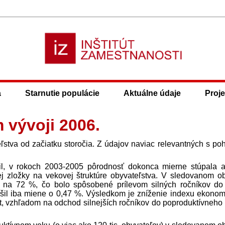
a
Starnutie populácie
Aktuálne údaje
Proje
 vývoji 2006.
stva od začiatku storočia. Z údajov naviac relevantných s po
lil, v rokoch 2003-2005 pôrodnosť dokonca mierne stúpala 
j zložky na vekovej štruktúre obyvateľstva. V sledovanom o
 na 72 %, čo bolo spôsobené prílevom silných ročníkov do 
ýšil iba miene o 0,47 %. Výsledkom je zníženie indexu ekonom
st, vzhľadom na odchod silnejších ročníkov do poproduktívneho