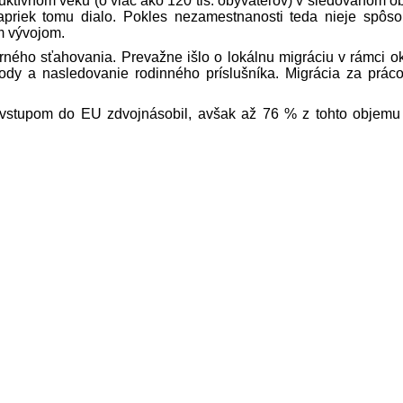
duktívnom veku (o viac ako 120 tis. obyvateľov) v sledovanom o
priek tomu dialo. Pokles nezamestnanosti teda nieje spôs
m vývojom.
ného sťahovania. Prevažne išlo o lokálnu migráciu v rámci o
ody a nasledovanie rodinného príslušníka. Migrácia za prác
vstupom do EU zdvojnásobil, avšak až 76 % z tohto objemu 