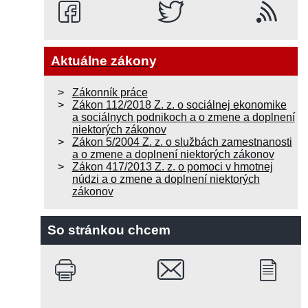
Aktuálne zákony
Zákonník práce
Zákon 112/2018 Z. z. o sociálnej ekonomike
a sociálnych podnikoch a o zmene a doplnení
niektorých zákonov
Zákon 5/2004 Z. z. o službách zamestnanosti
a o zmene a doplnení niektorých zákonov
Zákon 417/2013 Z. z. o pomoci v hmotnej
núdzi a o zmene a doplnení niektorých
zákonov
So stránkou chcem