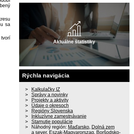
bdobí
obený
kresu
ou sa
tvorí
Aktuálne štatistiky
Rýchla navigácia
Kalkulačky IZ
Správy a novinky
Projekty a aktivity
Údaje o okresoch
Regióny Slovenska
Inkluzívne zamestnávanie
Starnutie populácie
Náhodný región:
Maďarsko
,
Dolná zem
a sever
,
Eszak-Magyarorszag
,
Boršodsko-