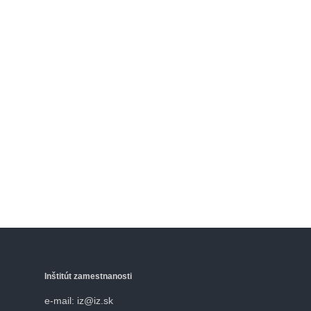
Inštitút zamestnanosti
e-mail: iz@iz.sk