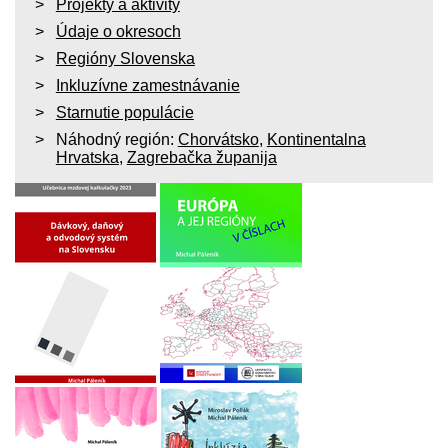
Projekty a aktivity
Údaje o okresoch
Regióny Slovenska
Inkluzívne zamestnávanie
Starnutie populácie
Náhodný región:
Chorvátsko
,
Kontinentalna
Hrvatska
,
Zagrebačka županija