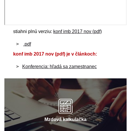
stiahni plnú verziu:
konf imb 2017 nov (pdf)
.pdf
konf imb 2017 nov (pdf) je v článkoch:
Konferencia: hľadá sa zamestnanec
Mzdová kalkulačka