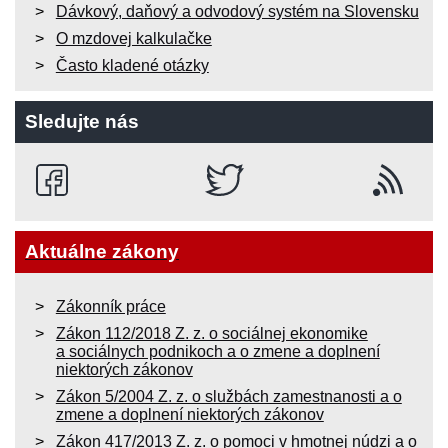
Dávkový, daňový a odvodový systém na Slovensku
O mzdovej kalkulačke
Často kladené otázky
Sledujte nás
Aktuálne zákony
Zákonník práce
Zákon 112/2018 Z. z. o sociálnej ekonomike
a sociálnych podnikoch a o zmene a doplnení
niektorých zákonov
Zákon 5/2004 Z. z. o službách zamestnanosti a o
zmene a doplnení niektorých zákonov
Zákon 417/2013 Z. z. o pomoci v hmotnej núdzi a o