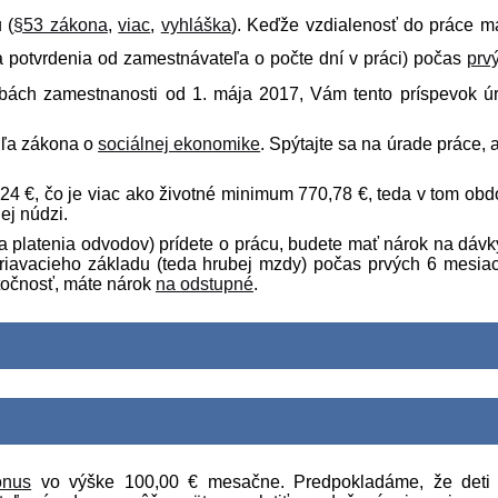
 (
§53 zákona
,
viac
,
vyhláška
). Keďže
vzdialenosť do práce m
 potvrdenia od zamestnávateľa o počte dní v práci) počas
prv
bách zamestnanosti od 1. mája 2017, Vám tento príspevok ú
dľa zákona o
sociálnej ekonomike
. Spýtajte sa na úrade práce, 
,24 €
, čo je viac ako životné minimum
770,78 €
, teda v tom obd
ej núdzi.
 platenia odvodov) prídete o prácu, budete mať nárok na dávk
riavacieho základu (teda hrubej mzdy) počas prvých 6 mesia
točnosť, máte nárok
na odstupné
.
onus
vo výške
100,00 €
mesačne. Predpokladáme, že deti