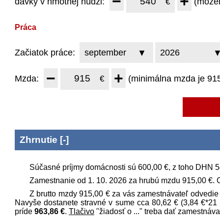
−
+
dávky v hmotnej núdzi:
(môže
€
Práca
Začiatok práce:
−
+
Mzda:
(minimálna mzda je
91
€
Zhrnutie
[
-
]
Súčasné príjmy domácnosti sú
600,00 €
, z toho DHN
5
Zamestnanie od 1.
10
.
2026
za hrubú mzdu
915,00 €
. 
Z brutto mzdy
915,00 €
za vás zamestnávateľ odvedie
Navyše dostanete stravné v sume cca
80,62 €
(
3,84 €
*
21
príde
963,86 €
.
Tlačivo
"žiadosť o ..." treba dať zamestnáva