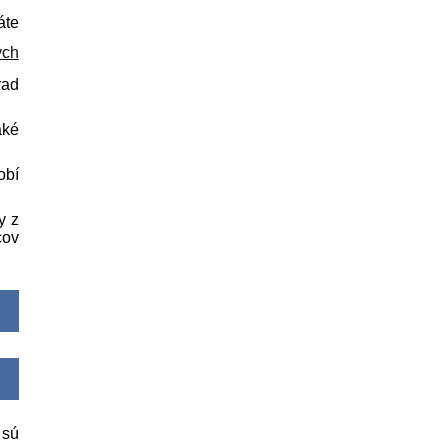
áte
ých
rad
aké
obí
y z
cov
 sú