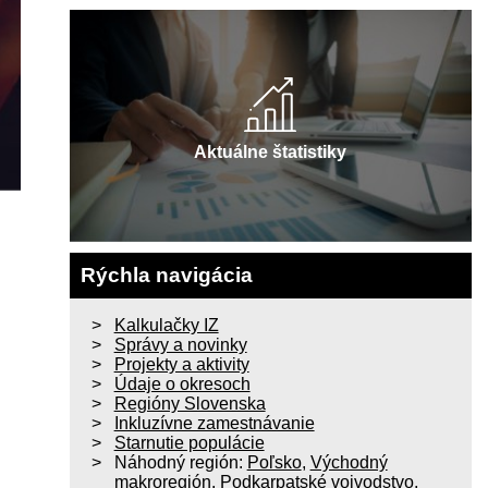
Aktuálne štatistiky
Rýchla navigácia
Kalkulačky IZ
Správy a novinky
Projekty a aktivity
Údaje o okresoch
Regióny Slovenska
Inkluzívne zamestnávanie
Starnutie populácie
Náhodný región:
Poľsko
,
Východný
makroregión
,
Podkarpatské vojvodstvo
,