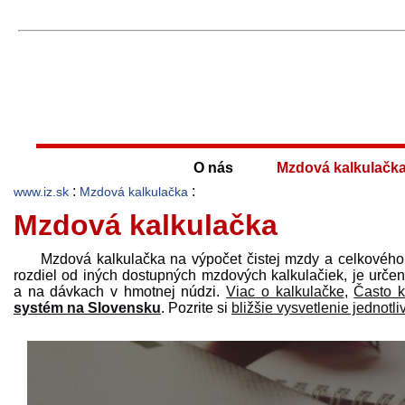
O nás
Mzdová kalkulačk
:
:
www.iz.sk
Mzdová kalkulačka
Mzdová kalkulačka
Mzdová kalkulačka na výpočet čistej mzdy a celkového 
rozdiel od iných dostupných mzdových kalkulačiek, je určená
a na dávkach v hmotnej núdzi.
Viac o kalkulačke
,
Často k
systém na Slovensku
. Pozrite si
bližšie vysvetlenie jednotl