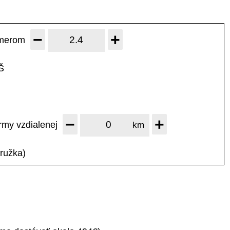
−
+
emerom
Š
−
+
ormy
vzdialenej
km
ružka)