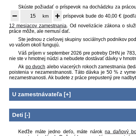
Skúste požiadať o príspevok na dochádzku za prácou
−
+
km
príspevok bude do
40,00 €
(podľa
12
mesiacov zamestnania
.
Od novelizácie zákona o služ
práce môže, ale nemusí dať.
Ste jednou z cieľovej skupiny sociálnych podnikov po
vo vašom okolí fungujú.
Váš príjem v
september
2026
pre potreby DHN je
783
nie ste v hmotnej núdzi a nebudete dostávať dávky v hmotn
Ak
po dvoch
alebo viacerých rokoch zamestnania (teda
poistenia v nezamestnanosti. Táto dávka je 50 % z vyme
nezamestnanosti.
Ak budete z práce prepustený pre nadby
U zamestnávateľa
[
+
]
Deti
[
-
]
Keďže máte
jedno deťo
, máte nárok
na daňový b