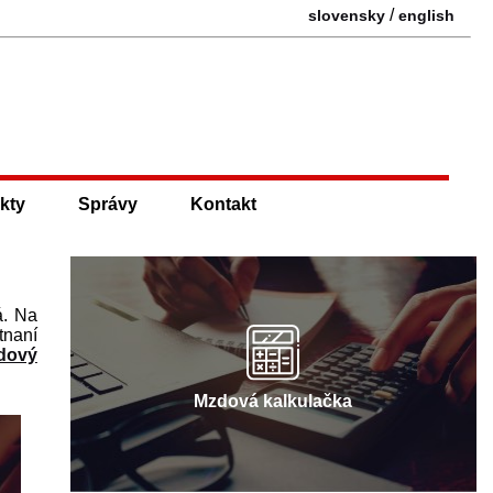
/
slovensky
english
kty
Správy
Kontakt
á. Na
tnaní
dový
Mzdová kalkulačka