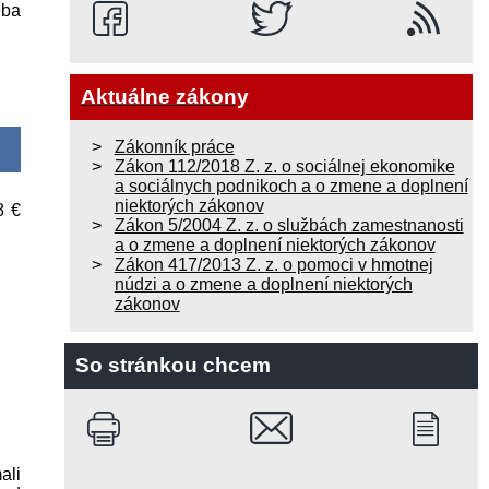
eba
Aktuálne zákony
Zákonník práce
Zákon 112/2018 Z. z. o sociálnej ekonomike
a sociálnych podnikoch a o zmene a doplnení
niektorých zákonov
8 €
Zákon 5/2004 Z. z. o službách zamestnanosti
a o zmene a doplnení niektorých zákonov
Zákon 417/2013 Z. z. o pomoci v hmotnej
núdzi a o zmene a doplnení niektorých
zákonov
So stránkou chcem
ali