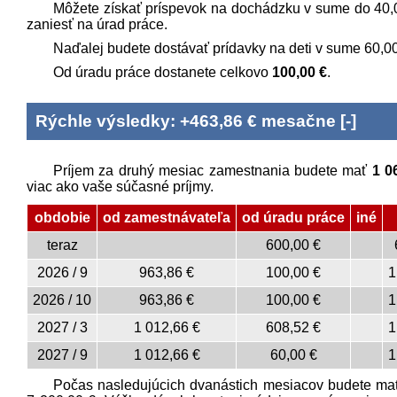
Môžete získať príspevok na dochádzku v sume do
40,
zaniesť na úrad práce.
Naďalej budete dostávať prídavky na deti v sume
60,0
Od úradu práce dostanete celkovo
100,00 €
.
Rýchle výsledky: +463,86 € mesačne
[
-
]
Príjem za druhý mesiac zamestnania budete mať
1 0
viac ako vaše súčasné príjmy.
obdobie
od zamest­návateľa
od úradu práce
iné
teraz
600,00 €
2026
/
9
963,86 €
100,00 €
1
2026
/
10
963,86 €
100,00 €
1
2027
/
3
1 012,66 €
608,52 €
1
2027
/
9
1 012,66 €
60,00 €
1
Počas nasledujúcich dvanástich mesiacov budete ma