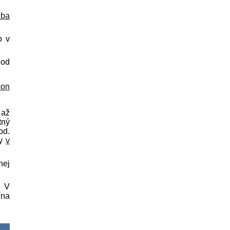
eba
o v
 od
kon
 až
tný
od.
vy
v
nej
. V
 na