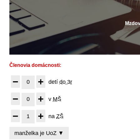
Mzdov
Členovia domácnosti:
−
+
0
detí
do 3r
−
+
0
v
MŠ
−
+
1
na
ZŠ
manželk
a je UoZ
▼