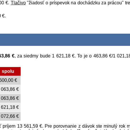
00 €
.
Tlačivo
"žiadosť o príspevok na dochádzku za prácou" tr
0 €
.
63,86 €
, za siedmy bude
1 621,18 €
. To je o
463,86 €
/
1 021,1
spolu
600,00 €
 063,86 €
 063,86 €
 621,18 €
 072,66 €
ť príjem
13 561,59 €
. Pre porovnanie z dávok ste minulý rok m