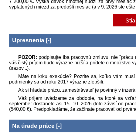
7 200,00 €
. Výška dávok hmotnej núdzi za prvý mesiac z
vyplatených miezd za predošlí mesiac (a v
9
.
2026
ste ešte
Stia
Upresnenia
[
-
]
POZOR:
podpisujte iba pracovnú zmluvu, nie "prácu 
váš čistý príjem bude výrazne nižší a
prídete o množstvo v
úrazov...).
Máte na krku exekúcie? Pozrite sa, koľko vám mus
podmienky sa od roku 2017 výrazne zlepšili.
Ak si hľadáte prácu, zamestnávateľ je povinný
v inzer
Váš príjem uvádzame za obdobie, na ktoré sa vzťah
september
dostanete asi 15.
10
.
2026
(toto závisí od pra
(
540,00 €
). Predpokladáme, že začínate pracovať od prvého
Na úrade práce
[
-
]