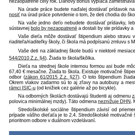
nezaopatrené celý rok. Daňový bonus vypláca zamestnávate
Na úrade práce budete naďalej dostávať prídavok n
nosiť
na úrad práce potvrdenie o tom, že deti chodia do škol
Na vaše
jedno deťo
nebudete dostávať prídavky, le
sústavnej
bolo by nezaopatrené
a dostali by ste prídavky a
Vaše dieťa môže dostávať štipendium alebo stravu v
riaditeľa/riaditeľky školy, či škola má podpísanú zmluvu s M
Vaše deti na základnej škole budú v niektoré mesiace
544/2010 Z.z. §4
). Žiada to škola/škôlka.
Dieťa na strednej škole internou formou asi bude môc
67,40 €
mesačne. Žiada to škola. Existuje motivačné štip
odbor (
zákon 61/2015 Z.z. §27
). O toto štipendium žiad
Okrem vlakov zadarmo sú to aj zľavy na autobusy a mes
rámci ISIC-u
(od knižiek cez galérie až po bicykle).
Na odborných školách dostávajú študenti aj odmenu
z
polovica minimálnej mzdy). Táto odmena
neznižuje DHN
.
Stredoškolské sociálne štipendium závisí od priem
prípade vášho dieťaťa je to
2.4
. Stredoškolské motivačné 
prioritnom odbore v duálnom vzdelávaní.