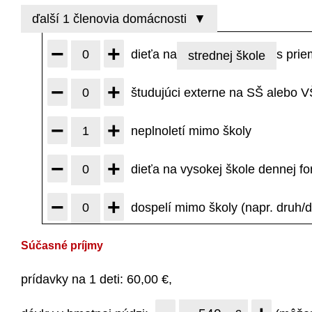
ďalší 1 členovia domácnosti
▼
−
+
0
dieťa na
s
pri
strednej škole
−
+
0
študujúci
externe na SŠ alebo V
−
+
1
neplnoletí
mimo školy
−
+
0
dieťa na vysokej škole dennej f
−
+
0
dospelí
mimo školy (napr. druh/d
Súčasné príjmy
prídavky na 1 deti: 60,00 €,