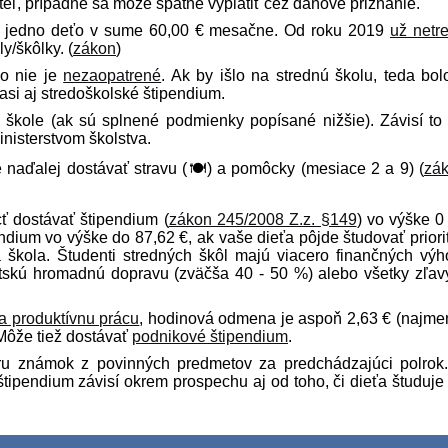
ľ, prípadne sa môže spätne vyplatiť cez daňové priznanie.
a
jedno deťo
v sume
60,00 €
mesačne. Od roku 2019
už netr
y/škôlky. (
zákon
)
bo nie je
nezaopatrené
. Ak by išlo na strednú školu, teda bol
 asi aj stredoškolské štipendium.
 škole (ak sú splnené podmienky popísané nižšie). Závisí to
inisterstvom školstva.
 naďalej dostávať stravu (🍽) a pomôcky (mesiace 2 a 9) (
zá
ť dostávať štipendium (
zákon 245/2008 Z.z. §149
) vo výške 0
endium vo výške do
87,62 €
, ak vaše dieťa pôjde študovať priori
a škola. Študenti stredných škôl majú viacero finančných výh
tskú hromadnú dopravu (zväčša 40 - 50 %) alebo všetky zľa
a produktívnu prácu
, hodinová odmena je aspoň
2,63 €
(najme
 Môže tiež dostávať
podnikové štipendium
.
eru známok z povinných predmetov za predchádzajúci polrok
štipendium závisí okrem prospechu aj od toho, či dieťa študuje