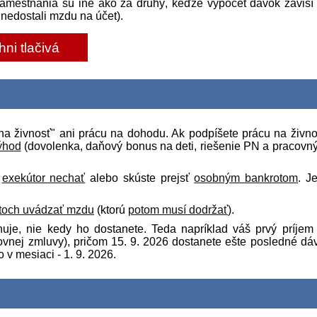
amestnania sú iné ako za druhý, keďže výpočet dávok závisí
 nedostali mzdu na účet).
hni tlačivá
na živnosť" ani prácu na dohodu. Ak podpíšete prácu na živno
ýhod
(dovolenka, daňový bonus na deti, riešenie PN a pracovn
í
exekútor nechať
alebo skúste prejsť
osobným bankrotom
. J
átoch uvádzať mzdu
(ktorú
potom musí dodržať
).
uje, nie kedy ho dostanete. Teda napríklad váš prvý príjem
covnej zmluvy), pričom 15.
9
.
2026
dostanete ešte posledné dá
 v mesiaci - 1.
9
.
2026
.