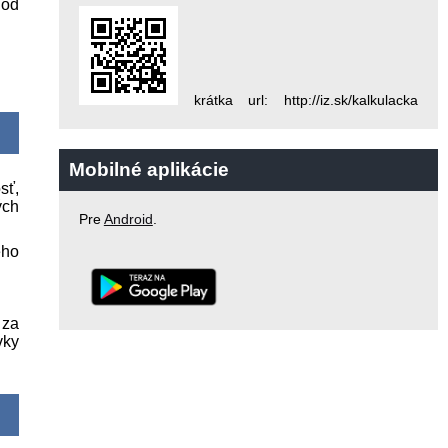
 od
krátka url: http://iz.sk/kalkulacka
Mobilné aplikácie
sť,
ých
Pre
Android
.
eho
 za
vky