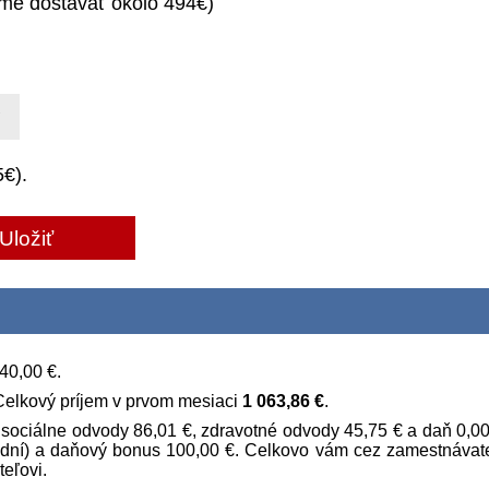
me dostávať okolo
494
€
)
5
€
).
Uložiť
40,00 €
.
Celkový príjem v prvom mesiaci
1 063,86 €
.
 sociálne odvody
86,01 €
, zdravotné odvody
45,75 €
a daň
0,0
dní)
a daňový bonus 100,00 €
. Celkovo vám cez zamestnávat
teľovi.