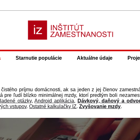
a
Starnutie populácie
Aktuálne údaje
Proje
čistého príjmu domácnosti, ak sa jeden z jej členov zamestn
 pre ľudí blízko minimálnej mzdy, ktorí pred­tým boli nezames
ladené otázky
,
Android aplikácia
,
Dávkový, daňový a odvo
ivých vstupov
.
Ostatné kalkulačky IZ
.
Zvyšovanie mzdy
.