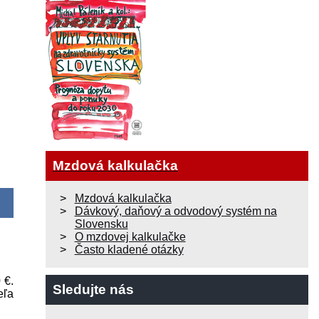
Mzdová kalkulačka
Mzdová kalkulačka
Dávkový, daňový a odvodový systém na
Slovensku
O mzdovej kalkulačke
Často kladené otázky
0 €
.
Sledujte nás
eľa