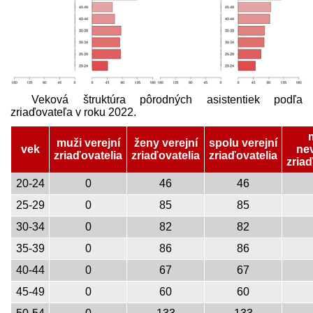
Veková štruktúra pôrodných asistentiek podľa
zriaďovateľa v roku 2022.
muži verejní
ženy verejní
spolu verejní
vek
nev
zriaďovatelia
zriaďovatelia
zriaďovatelia
zriaď
20-24
0
46
46
25-29
0
85
85
30-34
0
82
82
35-39
0
86
86
40-44
0
67
67
45-49
0
60
60