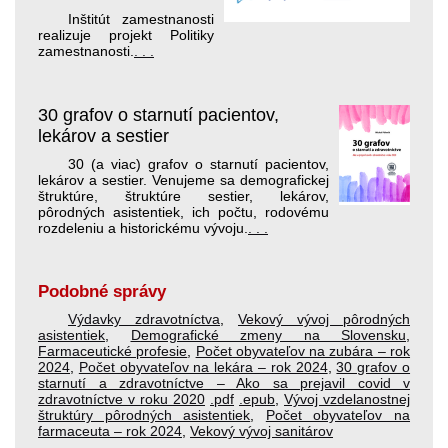
Inštitút zamestnanosti
realizuje projekt Politiky
zamestnanosti.
. . .
30 grafov o starnutí pacientov,
lekárov a sestier
30 (a viac) grafov o starnutí pacientov,
lekárov a sestier. Venujeme sa demografickej
štruktúre, štruktúre sestier, lekárov,
pôrodných asistentiek, ich počtu, rodovému
rozdeleniu a historickému vývoju.
. . .
Podobné správy
Výdavky zdravotníctva
,
Vekový vývoj pôrodných
asistentiek
,
Demografické zmeny na Slovensku
,
Farmaceutické profesie
,
Počet obyvateľov na zubára – rok
2024
,
Počet obyvateľov na lekára – rok 2024
,
30 grafov o
starnutí a zdravotníctve – Ako sa prejavil covid v
zdravotníctve v roku 2020
.pdf
.epub
,
Vývoj vzdelanostnej
štruktúry pôrodných asistentiek
,
Počet obyvateľov na
farmaceuta – rok 2024
,
Vekový vývoj sanitárov