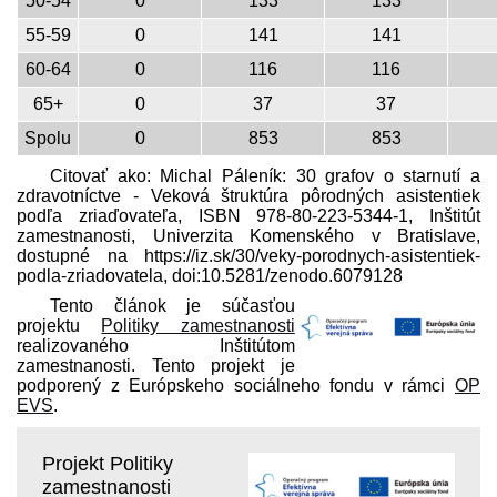
50-54
0
133
133
55-59
0
141
141
60-64
0
116
116
65+
0
37
37
Spolu
0
853
853
Citovať ako: Michal Páleník: 30 grafov o starnutí a
zdravotníctve - Veková štruktúra pôrodných asistentiek
podľa zriaďovateľa, ISBN 978-80-223-5344-1, Inštitút
zamestnanosti, Univerzita Komenského v Bratislave,
dostupné na https://iz.sk/​30/veky-porodnych-asistentiek-
podla-zriadovatela, doi:10.5281/​zenodo.6079128
Tento článok je súčasťou
projektu
Politiky zamestnanosti
realizovaného Inštitútom
zamestnanosti. Tento projekt je
podporený z Európskeho sociálneho fondu v rámci
OP
EVS
.
Projekt Politiky
zamestnanosti