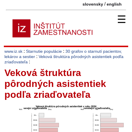
/
slovensky
english
☰
:
:
www.iz.sk
Starnutie populácie
30 grafov o starnutí pacientov,
:
lekárov a sestier
Veková štruktúra pôrodných asistentiek podľa
:
zriaďovateľa
Veková štruktúra
pôrodných asistentiek
podľa zriaďovateľa