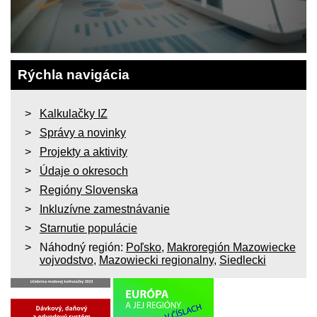
Rýchla navigácia
Kalkulačky IZ
Správy a novinky
Projekty a aktivity
Údaje o okresoch
Regióny Slovenska
Inkluzívne zamestnávanie
Starnutie populácie
Náhodný región:
Poľsko
,
Makroregión Mazowiecke
vojvodstvo
,
Mazowiecki regionalny
,
Siedlecki