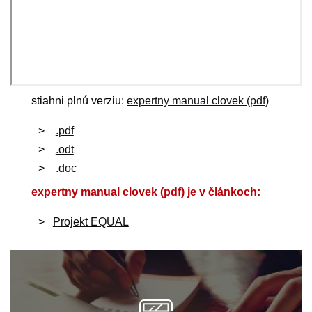
stiahni plnú verziu:
expertny manual clovek (pdf)
.pdf
.odt
.doc
expertny manual clovek (pdf) je v článkoch:
Projekt EQUAL