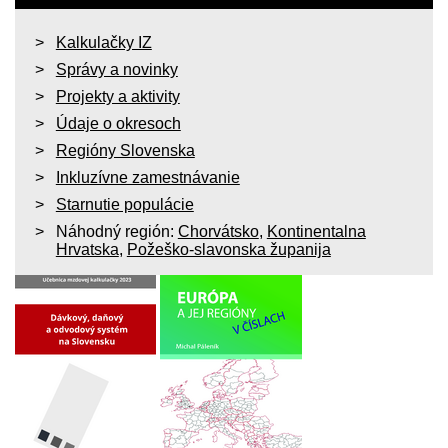
Kalkulačky IZ
Správy a novinky
Projekty a aktivity
Údaje o okresoch
Regióny Slovenska
Inkluzívne zamestnávanie
Starnutie populácie
Náhodný región:
Chorvátsko
,
Kontinentalna
Hrvatska
,
Požeško-slavonska županija