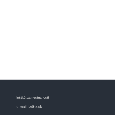
Inštitút zamestnanosti
e-mail: iz@iz.sk