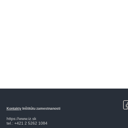
Kontakty
Inštitútu zamestnanosti
https://www.iz.sk
tel.: +421 2 5262 1084