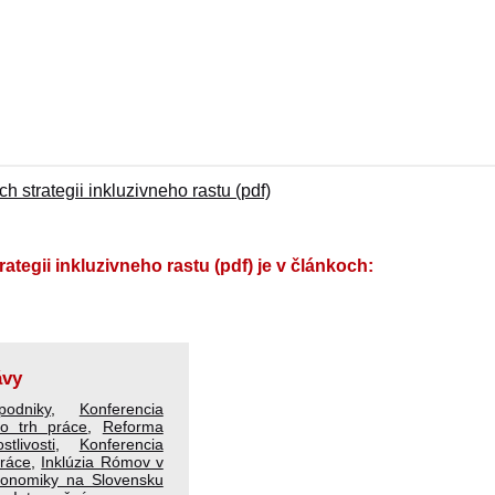
strategii inkluzivneho rastu (pdf)
egii inkluzivneho rastu (pdf) je v článkoch:
ávy
odniky
,
Konferencia
o trh práce
,
Reforma
tlivosti
,
Konferencia
práce
,
Inklúzia Rómov v
konomiky na Slovensku