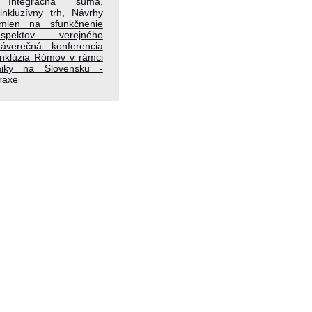
,
Integračná suma
,
nkluzívny trh
,
Návrhy
 zmien na sfunkčnenie
spektov verejného
áverečná konferencia
Inklúzia Rómov v rámci
miky na Slovensku -
praxe