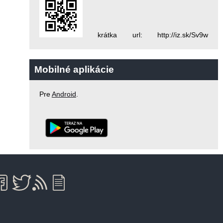
krátka url: http://iz.sk/Sv9w
Mobilné aplikácie
Pre
Android
.