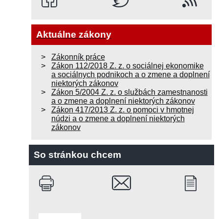
Aktuálne zákony
Zákonník práce
Zákon 112/2018 Z. z. o sociálnej ekonomike
a sociálnych podnikoch a o zmene a doplnení
niektorých zákonov
Zákon 5/2004 Z. z. o službách zamestnanosti
a o zmene a doplnení niektorých zákonov
Zákon 417/2013 Z. z. o pomoci v hmotnej
núdzi a o zmene a doplnení niektorých
zákonov
So stránkou chcem