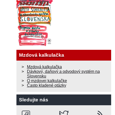
Mzdová kalkulačka
Mzdová kalkulačka
Dávkový, daňový a odvodový systém na
Slovensku
O mzdovej kalkulačke
Často kladené otázky
Sledujte nás