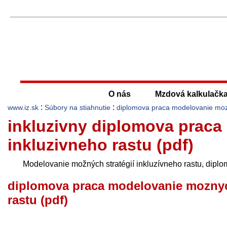
O nás
Mzdová kalkulačk
:
:
www.iz.sk
Súbory na stiahnutie
diplomova praca modelovanie mozny
inkluzivny diplomova praca
inkluzivneho rastu (pdf)
Modelovanie možných stratégií inkluzívneho rastu, dipl
diplomova praca modelovanie moznych
rastu (pdf)