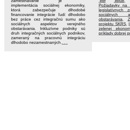
zamestnávanie je
.pdf
.epub
implementácia sociálnej ekonomiky,
Požiadavky na i
ktorá zabezpečuje dlhodobé
legislatívnych
financovanie integrácie ľudí dlhodobo
sociálnych a
bez práce cez integračnú sumu ako
obstarávania
,
Z
sociálnych aspektov verejného
projektu SKRS
,
obstarávania. Inkluzívne podniky sú
zelenej ekono
druh integračných sociálnych podnikov,
príklady dobrej 
zameraný na pracovnú integráciu
dlhodobo nezamestnaných.
. . .