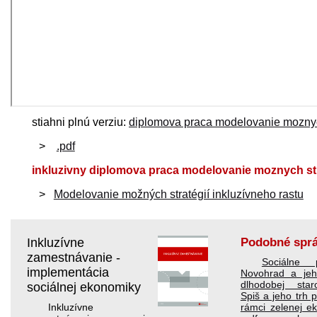
stiahni plnú verziu:
diplomova praca modelovanie moznych 
.pdf
inkluzivny diplomova praca modelovanie moznych strat
Modelovanie možných stratégií inkluzívneho rastu
Inkluzívne
Podobné spr
zamestnávanie -
Sociálne p
implementácia
Novohrad a jeh
dlhodobej staros
sociálnej ekonomiky
Spiš a jeho trh 
Inkluzívne
rámci zelenej e