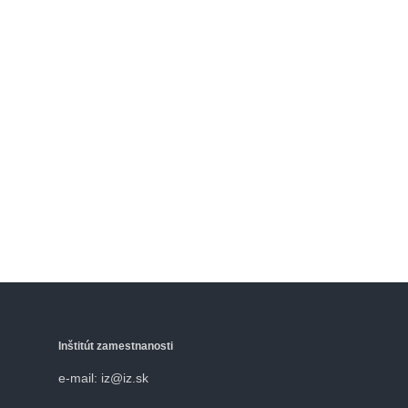
Inštitút zamestnanosti
e-mail: iz@iz.sk