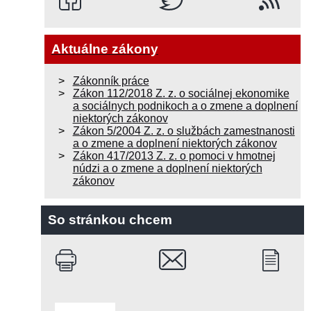
Aktuálne zákony
Zákonník práce
Zákon 112/2018 Z. z. o sociálnej ekonomike
a sociálnych podnikoch a o zmene a doplnení
niektorých zákonov
Zákon 5/2004 Z. z. o službách zamestnanosti
a o zmene a doplnení niektorých zákonov
Zákon 417/2013 Z. z. o pomoci v hmotnej
núdzi a o zmene a doplnení niektorých
zákonov
So stránkou chcem