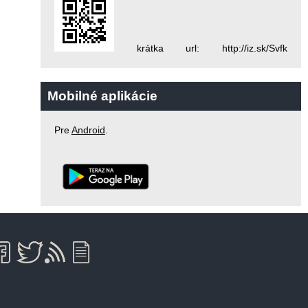
krátka url: http://iz.sk/Svfk
Mobilné aplikácie
Pre
Android
.