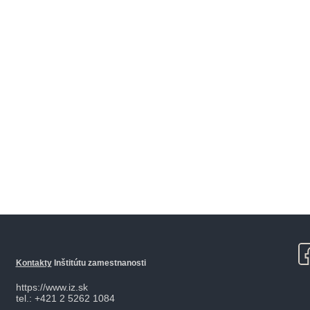
Kontakty
Inštitútu zamestnanosti
https://www.iz.sk
tel.: +421 2 5262 1084