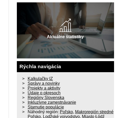
Aktuálne štatistiky
Rýchla navigácia
Kalkulačky IZ
Správy a novinky
Projekty a aktivity
Údaje o okresoch
Regióny Slovenska
Inkluzívne zamestnávanie
Starnutie populácie
Náhodný región:
Poľsko
,
Makroregión stredné
Poľsko
,
Lodžské vojvodstvo
,
Miasto Łódź