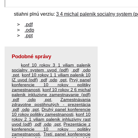
stiahni plnú verziu:
3 4 michal palenik socialny system (p
.pdf
.odp
.ppt
Podobné správy
konf 10 rokov 3 1 viliam palenik
socialny system uvod (pdf)
.pdf
.odp
.ppt
,
konf 10 rokov 1 1 viliam palenik 10
IZ uvod (pdf)
.pdf
.odp
.ppt
,
Prvý panel
konferencie 10 rokov politiky
zamestnanosti
,
konf 10 rokov 2 6 michal
palenik inkluzivne zamestnavanie (pdf)
.pdf
.odp
.ppt
,
Zamestnávania
zdravotne postihnutých - prezentácia
.pdf
.odp
.ppt
,
Druhý panel konferencie
10 rokov politiky zamestnanosti
,
konf 10
rokov 2 1 viliam palenik inhluzivny rast
uvod (pdf)
.pdf
.odp
.ppt
,
Prezentácie z
konferencie 10 rokov politiky
zamestnanosti
,
Tretí panel konferencie