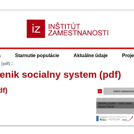
a
Starnutie populácie
Aktuálne údaje
Proje
:
 (pdf)
lenik socialny system (pdf)
df)