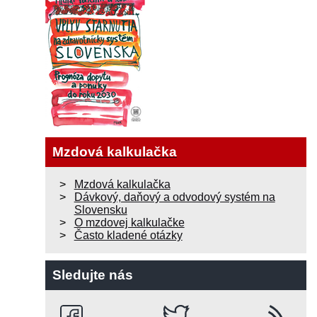
Mzdová kalkulačka
Mzdová kalkulačka
Dávkový, daňový a odvodový systém na
Slovensku
O mzdovej kalkulačke
Často kladené otázky
Sledujte nás