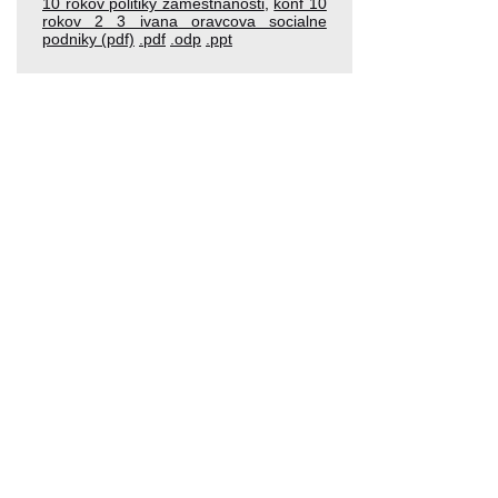
10 rokov politiky zamestnanosti
,
konf 10
rokov 2 3 ivana oravcova socialne
podniky (pdf)
.pdf
.odp
.ppt