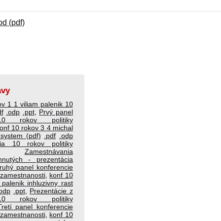
od (pdf)
ávy
v 1 1 viliam palenik 10
df
.odp
.ppt
,
Prvý panel
10 rokov politiky
onf 10 rokov 3 4 michal
 system (pdf)
.pdf
.odp
cia 10 rokov politiky
,
Zamestnávania
hnutých - prezentácia
ruhý panel konferencie
y zamestnanosti
,
konf 10
 palenik inhluzivny rast
.odp
.ppt
,
Prezentácie z
10 rokov politiky
Tretí panel konferencie
y zamestnanosti
,
konf 10