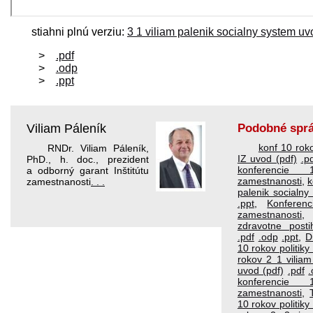
stiahni plnú verziu:
3 1 viliam palenik socialny system uv
.pdf
.odp
.ppt
Viliam Páleník
Podobné spr
konf 10 roko
RNDr. Viliam Páleník,
IZ uvod (pdf)
.p
PhD., h. doc., prezident
konferencie 
a odborný garant Inštitútu
zamestnanosti
,
k
zamestnanosti
. . .
palenik socialny
.ppt
,
Konferen
zamestnanosti
zdravotne posti
.pdf
.odp
.ppt
,
D
10 rokov politik
rokov 2 1 viliam
uvod (pdf)
.pdf
konferencie 
zamestnanosti
,
10 rokov politik