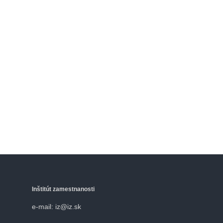
Inštitút zamestnanosti
e-mail: iz@iz.sk