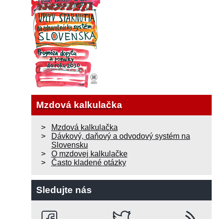
Mzdová kalkulačka
Mzdová kalkulačka
Dávkový, daňový a odvodový systém na
Slovensku
O mzdovej kalkulačke
Často kladené otázky
Sledujte nás