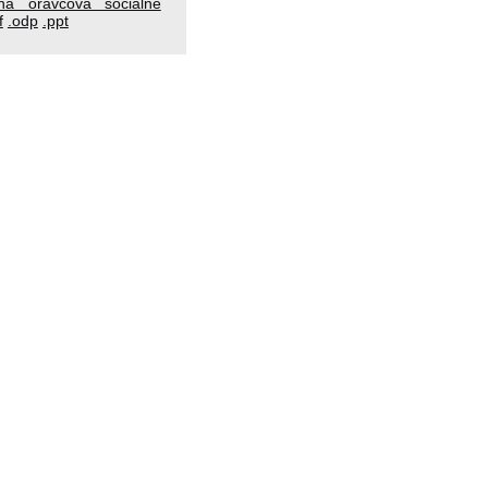
na oravcova socialne
f
.odp
.ppt