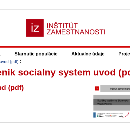
a
Starnutie populácie
Aktuálne údaje
Proje
:
 uvod (pdf)
lenik socialny system uvod (p
od (pdf)