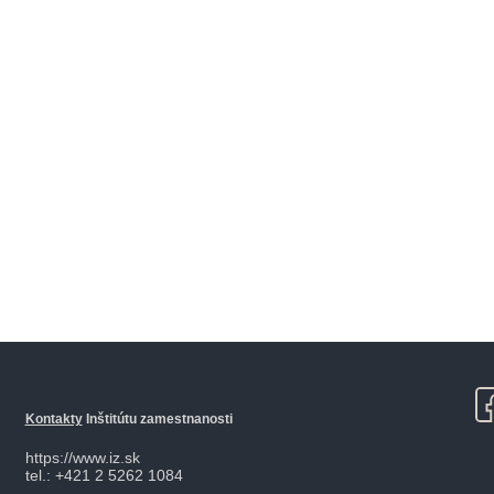
Kontakty
Inštitútu zamestnanosti
https://www.iz.sk
tel.: +421 2 5262 1084