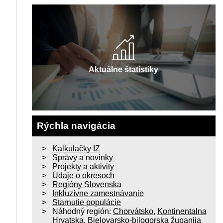
Aktuálne štatistiky
Rýchla navigácia
Kalkulačky IZ
Správy a novinky
Projekty a aktivity
Údaje o okresoch
Regióny Slovenska
Inkluzívne zamestnávanie
Starnutie populácie
Náhodný región:
Chorvátsko
,
Kontinentalna
Hrvatska
,
Bjelovarsko-bilogorska županija