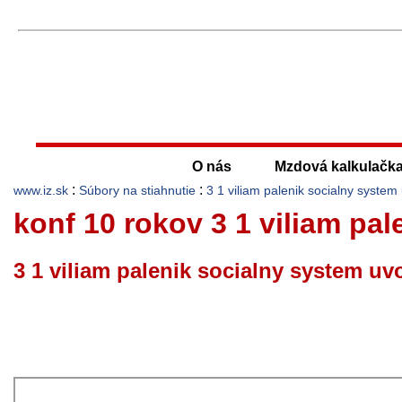
O nás
Mzdová kalkulačk
:
:
www.iz.sk
Súbory na stiahnutie
3 1 viliam palenik socialny system
konf 10 rokov 3 1 viliam pa
3 1 viliam palenik socialny system uv