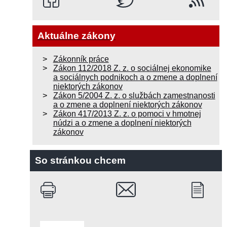
Aktuálne zákony
Zákonník práce
Zákon 112/2018 Z. z. o sociálnej ekonomike
a sociálnych podnikoch a o zmene a doplnení
niektorých zákonov
Zákon 5/2004 Z. z. o službách zamestnanosti
a o zmene a doplnení niektorých zákonov
Zákon 417/2013 Z. z. o pomoci v hmotnej
núdzi a o zmene a doplnení niektorých
zákonov
So stránkou chcem