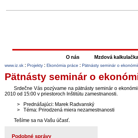
O nás
Mzdová kalkulačk
:
:
:
www.iz.sk
Projekty
Ekonómia práce
Pätnásty seminár o ekonómii
Pätnásty seminár o ekonómi
Srdečne Vás pozývame na pätnásty seminár o ekonómii 
2010 od 15:00 v priestoroch Inštitútu zamestnanosti.
Prednášajúci: Marek Radvanský
Téma: Prirodzená miera nezamestnanosti
Tešíme sa na Vašu účasť.
Podobné správy