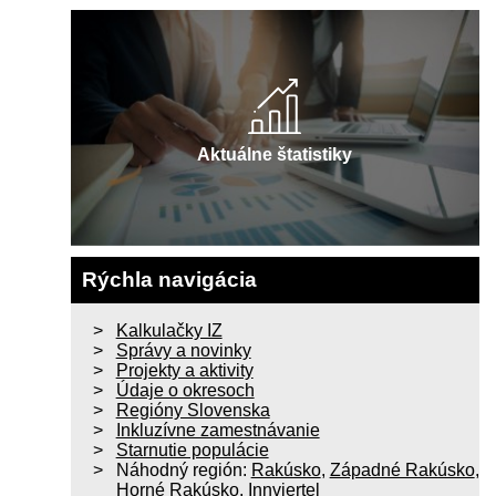
Aktuálne štatistiky
Rýchla navigácia
Kalkulačky IZ
Správy a novinky
Projekty a aktivity
Údaje o okresoch
Regióny Slovenska
Inkluzívne zamestnávanie
Starnutie populácie
Náhodný región:
Rakúsko
,
Západné Rakúsko
,
Horné Rakúsko
,
Innviertel