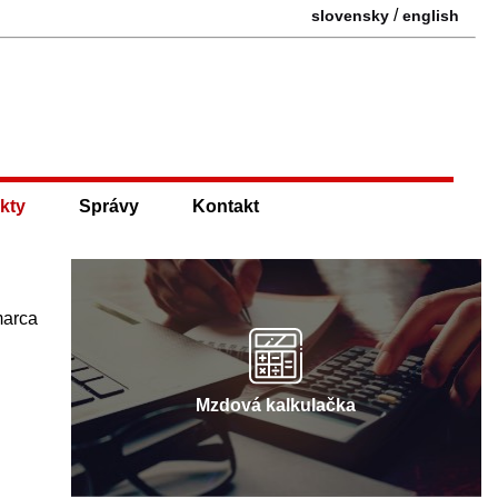
/
slovensky
english
kty
Správy
Kontakt
marca
Mzdová kalkulačka