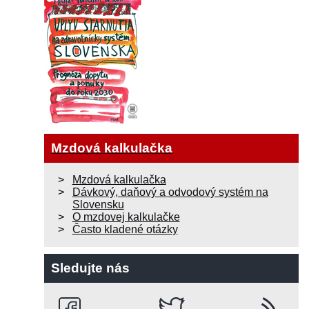
Mzdová kalkulačka
Mzdová kalkulačka
Dávkový, daňový a odvodový systém na
Slovensku
O mzdovej kalkulačke
Často kladené otázky
Sledujte nás