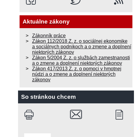
Aktuálne zákony
Zákonník práce
Zákon 112/2018 Z. z. o sociálnej ekonomike
a sociálnych podnikoch a o zmene a doplnení
niektorých zákonov
Zákon 5/2004 Z. z. o službách zamestnanosti
a o zmene a doplnení niektorých zákonov
Zákon 417/2013 Z. z. o pomoci v hmotnej
núdzi a o zmene a doplnení niektorých
zákonov
So stránkou chcem