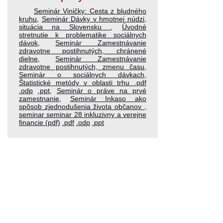
Seminár Viničky: Cesta z bludného
kruhu
,
Seminár Dávky v hmotnej núdzi,
situácia na Slovensku
,
Úvodné
stretnutie k problematike sociálnych
dávok
,
Seminár Zamestnávanie
zdravotne postihnutých, chránené
dielne
,
Seminár Zamestnávanie
zdravotne postihnutých, zmenu času
,
Seminár o sociálnych dávkach
,
Štatistické metódy v oblasti trhu
.pdf
.odp
.ppt
,
Seminár o práve na prvé
zamestnanie
,
Seminár Inkaso ako
spôsob zjednodušenia života občanov
,
seminar seminar 28 inkluzivny a verejne
financie (pdf)
.pdf
.odp
.ppt