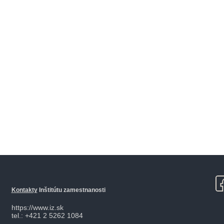
Kontakty
Inštitútu zamestnanosti
https://www.iz.sk
tel.: +421 2 5262 1084