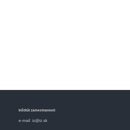
Inštitút zamestnanosti
e-mail: iz@iz.sk