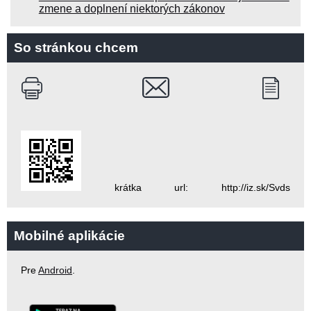
zmene a doplnení niektorých zákonov
So stránkou chcem
krátka url: http://iz.sk/Svds
Mobilné aplikácie
Pre
Android
.