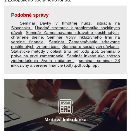
Podobné správy
Seminár Dávky v hmotnej núdzi, situácia na
Slovensku
,
Úvodné stretnutie k problematike sociálnych
dávok
,
Seminár Zamestnávanie zdravotne postihnutých,
chránené dielne
,
Seminár Vplyv inkluzívneho trhu na
verejné financie
,
Seminár Zamestnávanie zdravotne
postihnutých, zmenu času
,
Seminár o sociálnych dávkach
,
Štatistické metódy v oblasti trhu
.pdf
.odp
.ppt
,
Seminár o
práve na prvé zamestnanie
,
Seminár Inkaso ako spôsob
zjednodušenia života občanov
,
seminar seminar 28
inkluzivny a verejne financie (pdf)
.pdf
.odp
.ppt
Mzdová kalkulačka