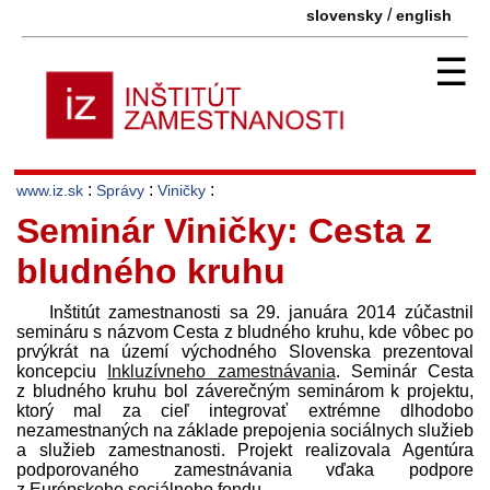
/
slovensky
english
☰
:
:
:
www.iz.sk
Správy
Viničky
Seminár Viničky: Cesta z
bludného kruhu
Inštitút zamestnanosti sa 29. januára 2014 zúčastnil
semináru s názvom Cesta z bludného kruhu, kde vôbec po
prvýkrát na území východného Slovenska prezentoval
koncepciu
Inkluzívneho zamestnávania
. Seminár Cesta
z bludného kruhu bol záverečným seminárom k projektu,
ktorý mal za cieľ integrovať extrémne dlhodobo
nezamestnaných na základe prepojenia sociálnych služieb
a služieb zamestnanosti. Projekt realizovala Agentúra
podporovaného zamestnávania vďaka podpore
z Európskeho sociálneho fondu.