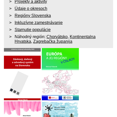
Projekty a aktivity
Údaje o okresoch
Regióny Slovenska
Inkluzívne zamestnávanie
Starnutie populácie
Náhodný región:
Chorvátsko
,
Kontinentalna
Hrvatska
,
Zagrebačka županija