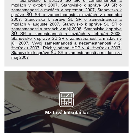
Stanovisko k správe ŠÚ SR o zamestnanosti a
mzdách v októbri 2007
,
Stanovisko k správe ŠÚ SR o
zamestnanosti a mzdách v septembri 2007
,
Stanovisko k
správe ŠÚ SR o zamestnanosti a mzdách v decembri
2007
,
Stanovisko k správe ŠÚ SR o zamestnanosti a
mzdách v auguste 2007
,
Stanovisko k správe ŠÚ SR o
zamestnanosti a mzdách v máji 2008
,
Stanovisko k správe
ŠÚ SR o zamestnanosti a mzdách v februári 2008
,
Stanovisko k správe ŠÚ SR o zamestnanosti a mzdách v
júli 2007
,
Vývoj zamestnanosti a nezamestnanosti v 2.
štvrťroku 2007
,
Rýchly odhad HDP v 4. štvrťroku 2007
,
Stanovisko k správe ŠÚ SR o zamestnanosti a mzdách za
máj 2007
Mzdová kalkulačka