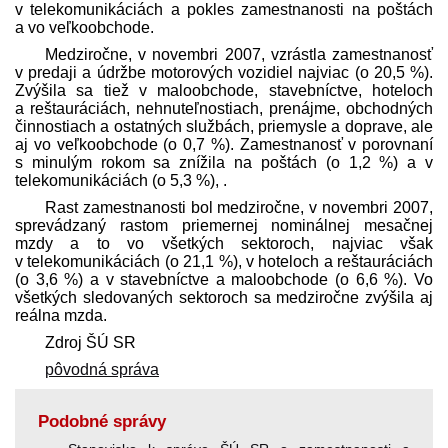
v telekomunikáciách a pokles zamestnanosti na poštách
a vo veľkoobchode.
Medziročne, v novembri 2007, vzrástla zamestnanosť
v pred­aji a údržbe motorových vozidiel najviac (o 20,5 %).
Zvýšila sa tiež v maloobchode, stavebníctve, hoteloch
a reštauráciách, nehnuteľnostiach, prenájme, obchodných
činnostiach a ostatných službách, priemysle a doprave, ale
aj vo veľkoobchode (o 0,7 %). Zamestnanosť v porovnaní
s minulým rokom sa znížila na poštách (o 1,2 %) a v
telekomunikáciách (o 5,3 %), .
Rast zamestnanosti bol medziročne, v novembri 2007,
sprevádzaný rastom priemernej nominálnej mesačnej
mzdy a to vo všetkých sektoroch, najviac však
v telekomunikáciách (o 21,1 %), v hoteloch a reštauráciách
(o 3,6 %) a v stavebníctve a maloobchode (o 6,6 %). Vo
všetkých sledovaných sektoroch sa medziročne zvýšila aj
reálna mzda.
Zdroj ŠÚ SR
pôvodná správa
Podobné správy