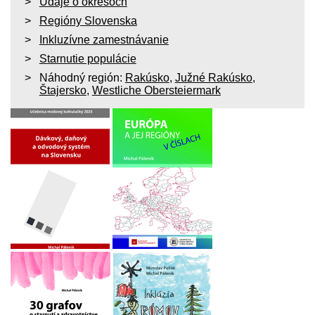
Údaje o okresoch
Regióny Slovenska
Inkluzívne zamestnávanie
Starnutie populácie
Náhodný región:
Rakúsko
,
Južné Rakúsko
,
Štajersko
,
Westliche Obersteiermark