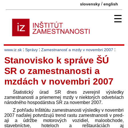
/
slovensky
english
☰
:
:
:
www.iz.sk
Správy
Zamestnanosť a mzdy v novembri 2007
Stanovisko k správe ŠÚ
SR o zamestnanosti a
mzdách v novembri 2007
Štatistický úrad SR dnes zverejnil výsledky
zamestnanosti a priemernej mzdy v niektorých odvetviach
národného hospodárstva SR za november 2007.
Z pohľadu Inštitútu zamestnanosti výsledky v novembri
2007 naďalej potvrdzujú trend rastu zamestnanosti v pred­
aji a údržbe motorových vozidiel, maloobchode,
stavebníctve, hoteloch a reštauráciách aj