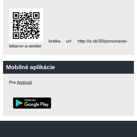
krátka url: http://iz.sk/30/porovnanie-
lekarov-a-sestier
Mobilné aplikácie
Pre
Android
.