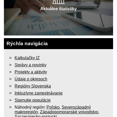
Aktuálne štatistiky
Rýchla navigácia
Kalkulačky IZ
Správy a novinky
Projekty a aktivity
Údaje o okresoch
Regióny Slovenska
Inkluzívne zamestnávanie
Starnutie populácie
Náhodný región:
Poľsko
,
Severozápadný
makroregión
,
Západopomoranské vojvodstvo
,
Szczecinecko-pyrzycki