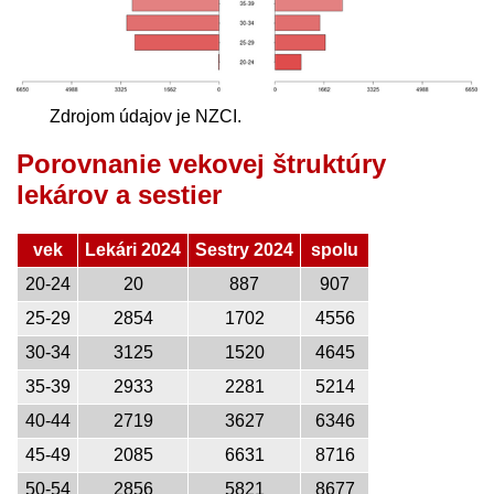
Zdrojom údajov je NZCI.
Porovnanie vekovej štruktúry
lekárov a sestier
vek
Lekári 2024
Sestry 2024
spolu
20-24
20
887
907
25-29
2854
1702
4556
30-34
3125
1520
4645
35-39
2933
2281
5214
40-44
2719
3627
6346
45-49
2085
6631
8716
50-54
2856
5821
8677