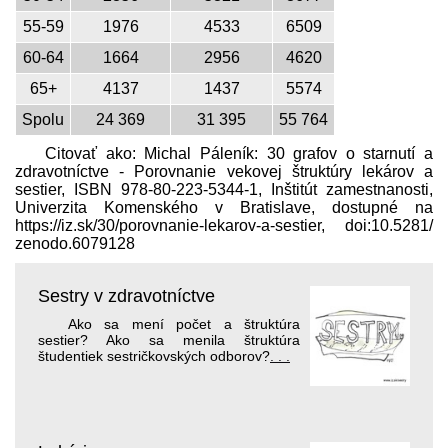
55-59
1976
4533
6509
60-64
1664
2956
4620
65+
4137
1437
5574
Spolu
24 369
31 395
55 764
Citovať ako: Michal Páleník: 30 grafov o starnutí a
zdravotníctve - Porovnanie vekovej štruktúry lekárov a
sestier, ISBN 978-80-223-5344-1, Inštitút zamestnanosti,
Univerzita Komenského v Bratislave, dostupné na
https://iz.sk/​30/porovnanie-lekarov-a-sestier, doi:10.5281/​
zenodo.6079128
Sestry v zdravotníctve
Ako sa mení počet a štruktúra
sestier? Ako sa menila štruktúra
študentiek sestričkovských odborov?
. . .