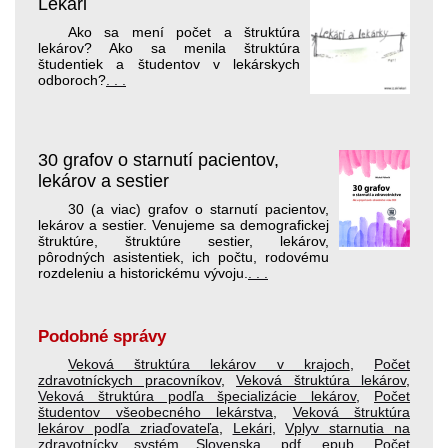
Lekári
Ako sa mení počet a štruktúra
lekárov? Ako sa menila štruktúra
študentiek a študentov v lekárskych
odboroch?
. . .
30 grafov o starnutí pacientov,
lekárov a sestier
30 (a viac) grafov o starnutí pacientov,
lekárov a sestier. Venujeme sa demografickej
štruktúre, štruktúre sestier, lekárov,
pôrodných asistentiek, ich počtu, rodovému
rozdeleniu a historickému vývoju.
. . .
Podobné správy
Veková štruktúra lekárov v krajoch
,
Počet
zdravotníckych pracovníkov
,
Veková štruktúra lekárov
,
Veková štruktúra podľa špecializácie lekárov
,
Počet
študentov všeobecného lekárstva
,
Veková štruktúra
lekárov podľa zriaďovateľa
,
Lekári
,
Vplyv starnutia na
zdravotnícky systém Slovenska
.pdf
.epub
,
Počet