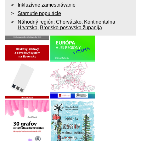
Inkluzívne zamestnávanie
Starnutie populácie
Náhodný región:
Chorvátsko
,
Kontinentalna
Hrvatska
,
Brodsko-posavska županija