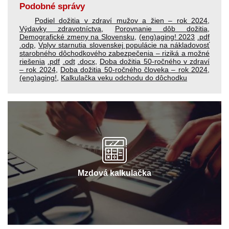
Podobné správy
Podiel dožitia v zdraví mužov a žien – rok 2024
,
Výdavky zdravotníctva
,
Porovnanie dôb dožitia
,
Demografické zmeny na Slovensku
,
(eng)aging! 2023
.pdf
.odp
,
Vplyv starnutia slovenskej populácie na nákladovosť
starobného dôchodkového zabezpečenia – riziká a možné
riešenia
.pdf
.odt
.docx
,
Doba dožitia 50‐ročného v zdraví
– rok 2024
,
Doba dožitia 50‐ročného človeka – rok 2024
,
(eng)aging!
,
Kalkulačka veku odchodu do dôchodku
Mzdová kalkulačka