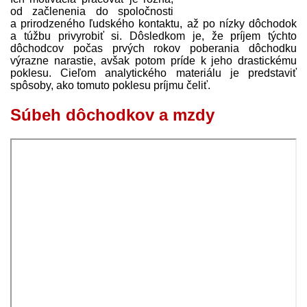
od začlenenia do spoločnosti
a prirodzeného ľudského kontaktu, až po nízky dôchodok
a túžbu privyrobiť si. Dôsledkom je, že príjem týchto
dôchodcov počas prvých rokov poberania dôchodku
výrazne narastie, avšak potom príde k jeho drastickému
poklesu. Cieľom analytického materiálu je pred­staviť
spôsoby, ako tomuto poklesu príjmu čeliť.
Súbeh dôchodkov a mzdy