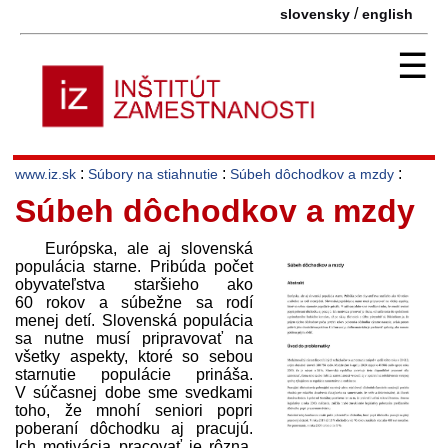
/
slovensky
english
☰
:
:
:
www.iz.sk
Súbory na stiahnutie
Súbeh dôchodkov a mzdy
Súbeh dôchodkov a mzdy
Európska, ale aj slovenská
populácia starne. Pribúda počet
obyvateľstva staršieho ako
60 rokov a súbežne sa rodí
menej detí. Slovenská populácia
sa nutne musí pripravovať na
všetky aspekty, ktoré so sebou
starnutie populácie prináša.
V súčasnej dobe sme svedkami
toho, že mnohí seniori popri
poberaní dôchodku aj pracujú.
Ich motivácia pracovať je rôzna,