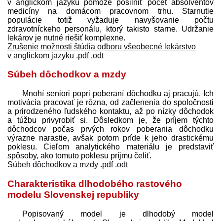
v anglickom jazyku pomôže posilniť počet absolventov
medicíny na domácom pracovnom trhu. Starnutie
populácie totiž vyžaduje navyšovanie počtu
zdravotníckeho personálu, ktorý takisto starne. Udržanie
lekárov je nutné riešiť komplexne.
Zrušenie možnosti štúdia odboru všeobecné lekárstvo
v anglickom jazyku
.pdf
.odt
Súbeh dôchodkov a mzdy
Mnohí seniori popri poberaní dôchodku aj pracujú. Ich
motivácia pracovať je rôzna, od začlenenia do spoločnosti
a prirodzeného ľudského kontaktu, až po nízky dôchodok
a túžbu privyrobiť si. Dôsledkom je, že príjem týchto
dôchodcov počas prvých rokov poberania dôchodku
výrazne narastie, avšak potom príde k jeho drastickému
poklesu. Cieľom analytického materiálu je pred­staviť
spôsoby, ako tomuto poklesu príjmu čeliť.
Súbeh dôchodkov a mzdy
.pdf
.odt
Charakteristika dlhodobého rastového
modelu Slovenskej republiky
Popisovaný model je dlhodobý model