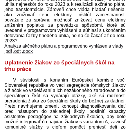
uhlia najneskôr do roku 2023 a k realizácii akčného plánu
jeho transformácie. Zároveň chce vláda hľadať riešenia,
ako znižovať cenu elektriny. Inštitút zamestnanosti
považuje za správnu možnosť znižovať cenu elektriny
znížením poplatku za prevádzku spôsobmi, ktoré sú
uvedené v programovom vyhlásení a súhlasí s ukončením
dotovania ťažby hnedého uhlia, no na čo čakať až do roku
2023?
Analýza akčného plánu a programového vyhlásenia vlády
.pdf
.odt
.docx
Uplatnenie žiakov zo špeciálnych škôl na
trhu práce
V súvislosti s konaním Európskej komisie voči
Slovenskej republike vo veci segregácie rómskych žiakov
a žiačok vo vzdelávaní a ich nezákonného zaraďovania do
špeciálnych škôl sa vynárajú otázky, aké sú možnosti
preradenia žiaka zo špeciálnej školy do bežnej základnej.
Preto navrhujeme zmeniť koncept diagnostikovania detí
pred nástupom do základnej školy, posilniť kapacity
asistentov pedagógov na základných školách, aby bolo
možné integrovať čo najviac žiakov s variantom A, zaviesť
komunitné služby s cieľom pomôcť preniesť deti zo