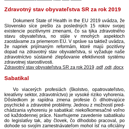
Zdravotný stav obyvateľstva SR za rok 2019
Dokument State of Health in the EU 2019 uvádza, že
Slovensko síce prešlo za posledných 15 rokov svojej
existencie pozitívnymi zmenami, čo sa týka zdravotného
stavu obyvateľstva, no stále v mnohých aspektoch
zaostávame za priemerom EÚ. V správe sa taktiež uvádza,
že napriek prijímaným reformám, ktoré majú pozitívny
dopad na zdravotný stav obyvateľstva, si vyžaduje naše
zdravotníctvo sústavné zlepšovanie efektívnosti systému
zdravotnej starostlivosti.
Zdravotný stav obyvateľstva SR za rok 2019
.pdf
.odt
.docx
Sabatikal
Vo viacerých profesiách (školstvo, opatrovateľstvo,
kreatívny sektor, zdravotníctvo) je vysoké riziko vyhorenia.
Dôsledkom je rapídna zmena profesie či dlhotrvajúce
psychické a zdravotné problémy. Jednou z možností pred­
chádzania vyhoreniu je sabatikal: niekoľkomesačné voľno
od každodennej práce. Navrhujeme zavedenie sabatikalu
do legislatívy tak, aby človek, čo dlhodobo pracoval, po
dohode so svojím zamest­návateľom mohol ísť na oficiálny