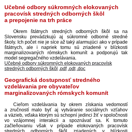
Učebné odbory súkromných elokovaných
pracovísk stredných odborných škôl
a prepojenie na trh práce
Okrem štátnych stredných odborných škôl sa na
Slovensku prevádzkujú aj súkromné odborné stredné
školy. Ich počet nie je síce až taký alarmujúci ako v prípade
štátnych, ale i napriek tomu sú zriadené v blízkosti
marginalizovaných rómskych komunít a podporujú tak
model segregačného vzdelávania.
Učebné odbory súkromných elokovaných pracovísk
stredných odborných škôl
.pdf
.odt
.doc
Geografická dostupnosť stredného
vzdelávania pre obyvateľov
marginalizovaných rómskych komunít
Cieľom vzdelávania by okrem získania vedomostí
a zručností malo byť aj vytváranie sociálnych vzťahov
a väzieb, vďaka ktorým sú schopní jedinci žiť v spoločnosti
vo vzájomnej interakcii a spoznávať sa. K tomuto
začleňovaniu však v prípade elokovaných pracovísk
stredných odborných škôl zriadených v blízkosti