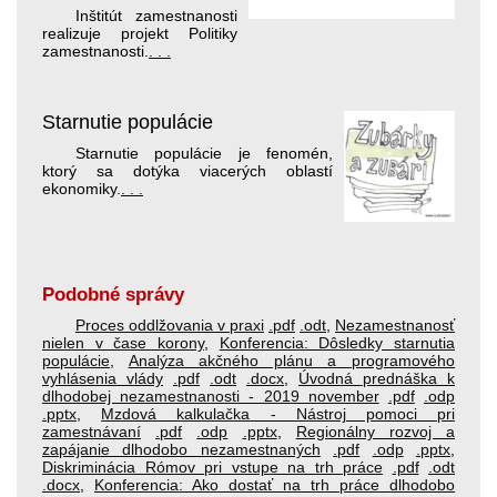
Inštitút zamestnanosti
realizuje projekt Politiky
zamestnanosti.
. . .
Starnutie populácie
Starnutie populácie je fenomén,
ktorý sa dotýka viacerých oblastí
ekonomiky.
. . .
Podobné správy
Proces oddlžovania v praxi
.pdf
.odt
,
Nezamestnanosť
nielen v čase korony
,
Konferencia: Dôsledky starnutia
populácie
,
Analýza akčného plánu a programového
vyhlásenia vlády
.pdf
.odt
.docx
,
Úvodná prednáška k
dlhodobej nezamestnanosti - 2019 november
.pdf
.odp
.pptx
,
Mzdová kalkulačka - Nástroj pomoci pri
zamestnávaní
.pdf
.odp
.pptx
,
Regionálny rozvoj a
zapájanie dlhodobo nezamestnaných
.pdf
.odp
.pptx
,
Diskriminácia Rómov pri vstupe na trh práce
.pdf
.odt
.docx
,
Konferencia: Ako dostať na trh práce dlhodobo