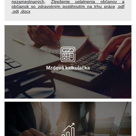
nezamestnaných
,
Zlepšenie uplatnenia občanov a
občianok so zdravotným postihnutím na trhu práce
.pdf
.odt
.docx
Mzdová kalkulačka