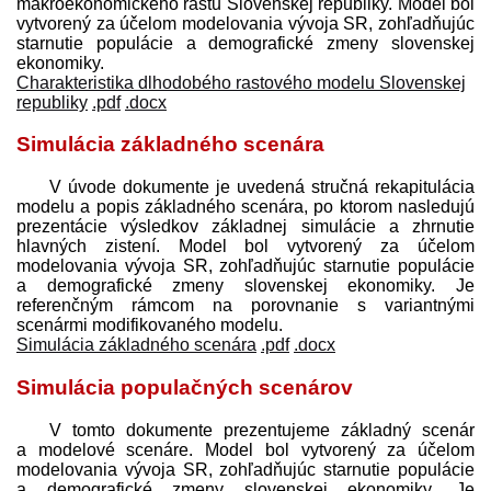
makroekonomického rastu Slovenskej republiky. Model bol
vytvorený za účelom modelovania vývoja SR, zohľadňujúc
starnutie populácie a demografické zmeny slovenskej
ekonomiky.
Charakteristika dlhodobého rastového modelu Slovenskej
republiky
.pdf
.docx
Simulácia základného scenára
V úvode dokumente je uvedená stručná rekapitulácia
modelu a popis základného scenára, po ktorom nasledujú
prezentácie výsledkov základnej simulácie a zhrnutie
hlavných zistení. Model bol vytvorený za účelom
modelovania vývoja SR, zohľadňujúc starnutie populácie
a demografické zmeny slovenskej ekonomiky. Je
referenčným rámcom na porovnanie s variantnými
scenármi modifikovaného modelu.
Simulácia základného scenára
.pdf
.docx
Simulácia populačných scenárov
V tomto dokumente prezentujeme základný scenár
a modelové scenáre. Model bol vytvorený za účelom
modelovania vývoja SR, zohľadňujúc starnutie populácie
a demografické zmeny slovenskej ekonomiky. Je