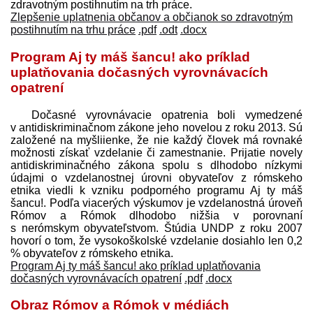
zdravotným postihnutím na trh práce.
Zlepšenie uplatnenia občanov a občianok so zdravotným
postihnutím na trhu práce
.pdf
.odt
.docx
Program Aj ty máš šancu! ako príklad
uplatňovania dočasných vyrovnávacích
opatrení
Dočasné vyrovnávacie opatrenia boli vymedzené
v antidiskriminačnom zákone jeho novelou z roku 2013. Sú
založené na myšliienke, že nie každý človek má rovnaké
možnosti získať vzdelanie či zamestnanie. Prijatie novely
antidiskriminačného zákona spolu s dlhodobo nízkymi
údajmi o vzdelanostnej úrovni obyvateľov z rómskeho
etnika viedli k vzniku podporného programu Aj ty máš
šancu!. Podľa viacerých výskumov je vzdelanostná úroveň
Rómov a Rómok dlhodobo nižšia v porovnaní
s nerómskym obyvateľstvom. Štúdia UNDP z roku 2007
hovorí o tom, že vysoko­školské vzdelanie dosiahlo len 0,2
% obyvateľov z rómskeho etnika.
Program Aj ty máš šancu! ako príklad uplatňovania
dočasných vyrovnávacích opatrení
.pdf
.docx
Obraz Rómov a Rómok v médiách