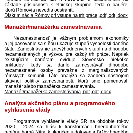
základe príslušnosti k etnickej skupine, teda o bariére,
ktorú Rómovia nevedia odstrániť.
Diskriminácia Rómov pri vstupe na trh práce
.pdf
.odt
.docx
Manažér/manažérka zamestnávania
Nezamestnanosť je vážnym problémom ekonomiky
a jej pasovanie sa s ňou ukazuje stupeň vyspelosti daného
štátu. Zamestnávanie znevýhodnených skupín a dlhodobo
nezamestnaných je výzvou pre každý trh práce. Napriek
existujúcim bariéram eviduje Slovensko niekoľko
príkladov, kedy sa darilo zamestnávať dlhodobo
nezamestnané osoby prevažne z marginalizovaných
rómskych komunít. Táto analýza sa zaoberá nástrojom
aktívnej politiky zamestnanosti, ktorú sme pomenovali
manažér alebo manažérka zamestnávania.
Manažér/manažérka zamestnávania
.pdf
.odt
.docx
Analýza akčného plánu a programového
vyhlásenia vlády
Programové vyhlásenie vlády SR na obdobie rokov
2020 - 2024 sa hlási k transformácii hnedouhoľného
regiónu horná Nitra, k ukončeniu dotovania ťažby hnedého