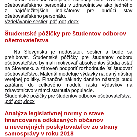
ošetrovateľského personálu v zdravotníctve ako jedného
z najdôležitejších indikátorov pre budúci stav
ošetrovateľského personálu.
Vzdelávanie sestier
.pdf
.odt
.docx
Študentské pôžičky pre študentov odborov
ošetrovateľstva
Na Slovensku je nedostatok sestier a bude sa
prehlbovať. Študentské pôžičky pre študentov odboru
ošetrovateľstvo by mali motivovať absolventov štúdia ostať
na Slovensku a zároveň podporiť rozhodnutie ísť študovať
ošetrovateľstvo. Materiál modeluje výdavky na daný nástroj
verejnej politiky. Finančné náklady daného nástroja budú
zarátané do celkového modelu rastu výdavkov na
zdravotníctvo v rámci starnutia populácie.
Študentské požičky pre študentov odborov ošetrovateľstva
.pdf
.odt
.docx
Analýza legislatívnej normy o stave
financovania odkázaných občanov
u neverejných poskytovateľov zo strany
samosprávy v roku 2018