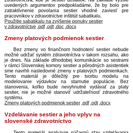
uvedených argumentov pred­pokladáme, že by bolo pre
zatraktívnenie povolania sestier vhodné zaviesť pre
pracovníkov v zdravotníctve inštitút sabatikalu.
Použitie sabatikalu na zvýšenie ponuky sestier
v zdravotníctve
.pdf
.odt
.doc
.docx
Zmeny platových podmienok sestier
Bez zmeny vo finančnom hodnotení sestier nebude
možné udržať systém zdravotníctva v takom rozsahu, ako
je dnes. Na základe dlhodobej komunikácie so sestrami
v rámci Slovenskej komory sestier a pôrodných asistentiek
sme navrhli nasledovné zmeny v platových podmienkach.
Tento materiál je dôležitý pre tvorbu modelu na
modelovanie výdavkov na starnutie populácie. Bez
stanovenia, koľko bude nevyhnutné vydávať za platy
sestier, nie je možné stanoviť udržateľnosť zdravotného
systému.
Zmeny platových podmienok sestier
.pdf
.odt
.docx
Vzdelávanie sestier a jeho vplyv na
slovenské zdravotníctvo
Tento materiál analyzuje súčasný stav vzdelávania