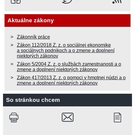
Aktuálne zákony
Zákonník práce
Zákon 112/2018 Z. z. o sociálnej ekonomike
a sociálnych podnikoch a o zmene a doplnení
niektorých zákonov
Zákon 5/2004 Z. z. o službách zamestnanosti a o
zmene a doplnení niektorých zákonov
Zákon 417/2013 Z. z. o pomoci v hmotnej núdzi a o
zmene a doplnení niektorých zákonov
So stránkou chcem