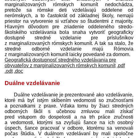
marginalizovaných rómskych komunít nedochádza,
pretože sa rómske deti vzdelávajú oddelene od
nerómskych, a to častokrát od základnej školy, nemajú
priestor na vytvorenie si vzťahov so študentmi z majority.
Hlavným dôvodom pre zriadenie oddeleného stredo­
školského vzdelávania bola snaha vytvoriť geograficky
dostupné stredné vzdelanie pre príslušníkov
z marginalizovaných rómskych komunít. A tak sa stalo, že
stredné odborné vzdelanie majú Rómovia
z marginalizovaných komunít laicky povedané za domom.
Geografická dostupnosť stredného vzdelávania pre
obyvateľov z marginalizovaných rómskych komunít
.pdf
.odt
.doc
Duálne vzdelávanie
Duálne vzdelávanie je prezentované ako vzdelávanie,
ktoré má byť istým skĺbením vedomostí so zručnosťami
a poznatkami z praxe. Vďaka tomu by žiaci stredných
odborných škôl s učebnou zmluvou mali získať
pred vstupom do dospelosti a na trh práce zručnosti
a vedomosti, ktorými sa zvyšujú šance na ich osobný
úspech, šance pracovať v odbore, ktorému sa venovali
počas štúdia. V duálnom vzdelávaní by mali spoločne