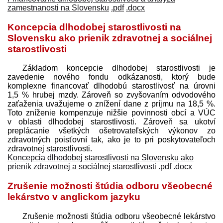
zamestnanosti na Slovensku
.pdf
.docx
Koncepcia dlhodobej starostlivosti na
Slovensku ako prienik zdravotnej a sociálnej
starostlivosti
Základom koncepcie dlhodobej starostlivosti je
zavedenie nového fondu odkázanosti, ktorý bude
komplexne financovať dlhodobú starostlivosť na úrovni
1,5 % hrubej mzdy. Zároveň so zvyšovaním odvodového
zaťaženia uvažujeme o znížení dane z príjmu na 18,5 %.
Toto zníženie kompenzuje nižšie povinnosti obcí a VÚC
v oblasti dlhodobej starostlivosti. Zároveň sa ukotví
preplácanie všetkých ošetrovateľských výkonov zo
zdravotných poisťovní tak, ako je to pri poskytovateľoch
zdravotnej starostlivosti.
Koncepcia dlhodobej starostlivosti na Slovensku ako
prienik zdravotnej a sociálnej starostlivosti
.pdf
.docx
Zrušenie možnosti štúdia odboru všeobecné
lekárstvo v anglickom jazyku
Zrušenie možnosti štúdia odboru všeobecné lekárstvo