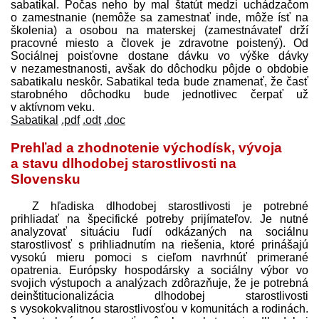
sabatikal. Počas neho by mal štatút medzi uchádzačom
o zamestnanie (nemôže sa zamestnať inde, môže ísť na
školenia) a osobou na materskej (zamest­návateľ drží
pracovné miesto a človek je zdravotne poistený). Od
Sociálnej poisťovne dostane dávku vo výške dávky
v nezamestnanosti, avšak do dôchodku pôjde o obdobie
sabatikalu neskôr. Sabatikal teda bude znamenať, že časť
starobného dôchodku bude jednotlivec čerpať už
v aktívnom veku.
Sabatikal
.pdf
.odt
.doc
Prehľad a zhodnotenie východísk, vývoja
a stavu dlhodobej starostlivosti na
Slovensku
Z hľadiska dlhodobej starostlivosti je potrebné
prihliadať na špecifické potreby prijímateľov. Je nutné
analyzovať situáciu ľudí odkázaných na sociálnu
starostlivosť s prihliadnutím na riešenia, ktoré prinášajú
vysokú mieru pomoci s cieľom navrhnúť primerané
opatrenia. Európsky hospodársky a sociálny výbor vo
svojich výstupoch a analýzach zdôrazňuje, že je potrebná
deinštitucionalizácia dlhodobej starostlivosti
s vysokokvalitnou starostlivosťou v komunitách a rodinách.