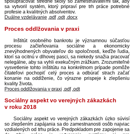
spolupracovať stredné školy so zamest­návateľmi tak, aby
sa vytvoril systém, ktorý pripraví pre trh práce potrebné
profesie a kvalitných absolventov.
Duálne vzdelávanie
.pdf
.odt
.docx
Proces oddlžovania v praxi
Inštitút osobného bankrotu je významnou súčasťou
procesu začleňovania sociálne a ekonomicky
znevýhodnených obyvateľov do spoločnosti, keďže ľudia,
ktorí sa ocitnú v dlhovej pasci, sa niekedy snažia pracovať
nelegálne, aby sa vyhli exekučným zrážkam. Zrozumiteľné
vysvetlenie tohto inštitútu na konkrétnom prípade pomôže
čitateľovi pochopiť celý proces a odbúrať strach začať
konanie na oddlženie, čo výrazne prispeje k zlepšeniu
kvality života.
Proces oddlžovania v praxi
.pdf
.odt
Sociálny aspekt vo verejných zákazkách
v roku 2018
Sociálny aspekt vo verejných zákazkách úzko súvisí
so zlepšením zapájania sa do zamestnanosti osôb najviac
vzdialených od trhu práce. Predpokladom pre zapojenie sa