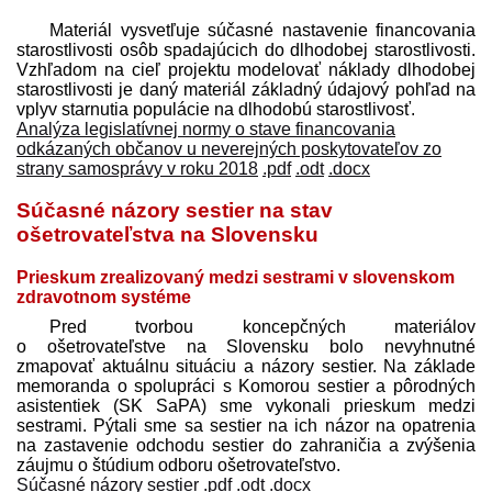
Materiál vysvetľuje súčasné nastavenie financovania
starostlivosti osôb spadajúcich do dlhodobej starostlivosti.
Vzhľadom na cieľ projektu modelovať náklady dlhodobej
starostlivosti je daný materiál základný údajový pohľad na
vplyv starnutia populácie na dlhodobú starostlivosť.
Analýza legislatívnej normy o stave financovania
odkázaných občanov u neverejných poskytovateľov zo
strany samosprávy v roku 2018
.pdf
.odt
.docx
Súčasné názory sestier na stav
ošetrovateľstva na Slovensku
Prieskum zrealizovaný medzi sestrami v slovenskom
zdravotnom systéme
Pred tvorbou koncepčných materiálov
o ošetrovateľstve na Slovensku bolo nevyhnutné
zmapovať aktuálnu situáciu a názory sestier. Na základe
memoranda o spolupráci s Komorou sestier a pôrodných
asistentiek (SK SaPA) sme vykonali prieskum medzi
sestrami. Pýtali sme sa sestier na ich názor na opatrenia
na zastavenie odchodu sestier do zahraničia a zvýšenia
záujmu o štúdium odboru ošetrovateľstvo.
Súčasné názory sestier
.pdf
.odt
.docx