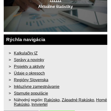
Aktuálne štatistiky
Rýchla navigácia
Kalkulačky IZ
Správy a novinky
Projekty a aktivity
Údaje o okresoch
Regióny Slovenska
Inkluzívne zamestnávanie
Starnutie populácie
Náhodný región:
Rakúsko
,
Západné Rakúsko
,
Horné
Rakúsko
,
Innviertel