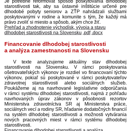
Je potrebné reformovať spôsob poskytovania dlhodobej
starostlivosti tak, aby sa ústavné inštitúcie určené pre
dlhodobé pobyty seniorov a ZŤP nahrádzali službami
poskytovanými v rodine a komunite s tým, že každý má
právo zvoliť si miesto a spôsob, akým chce žiť.
Prehľad a zhodnotenie východísk, vývoja a stavu
dlhodobej starostlivosti na Slovensku
.pdf
.docx
Financovanie dlhodobej starostlivosti
a analýza zamestnanosti na Slovensku
V texte analyzujeme aktuálny stav dlhodobej
starostlivosti na Slovensku. V rámci poskytovania
ošetrovateľských výkonov je rozdiel vo financovaní týchto
výkonov, pokiaľ sú poskytované v rámci poskytovateľov
zdravotnej starostlivosti alebo sociálnych služieb.
Poukážeme aj na navrhované legislatívne odporúčania
v rámci systému dlhodobej starostlivosti, najmä z pohľadu
navrhovaných úprav zákonov v pôsobnosti rezortov
Ministerstva zdravotníctva SR aj Ministerstva práce,
sociálnych vecí a rodiny SR, hľadanie dodatočných financií
na systém dlhodobej starostlivosti a možnosti vytvárania
nových pracovných miest v rámci systému dlhodobej
starostlivosti.
Financovanie dlhodobej starostlivosti a analýza