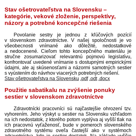
Stav ošetrovateľstva na Slovensku –
kategórie, vekové zloženie, perspektívy,
názory a potrebné koncepčné riešenia
Povolanie sestry je jednou z kľúčových pozícií
v slovenskom zdravotníctve. V našej spoločnosti je vo
všeobecnosti vnímané ako dôležité, nedostatkové
a nedocenené. Cieľom tohto koncepčného materiálu je
stručne zosumarizovať relevantnú pojmovú legislatívu,
konfrontovať uvedené vnímanie s dostupnými empirickými
údajmi, ale aj skúsenosťami a názormi samotných sestier
s vyústením do návrhov viacerých potrebných riešení.
Stav ošetrovateľstva na Slovensku
.pdf
.odt
.docx
Použitie sabatikalu na zvýšenie ponuky
sestier v slovenskom zdravotníctve
Zdravotnícki pracovníci sú najčastejšie ohrození tzv.
vyhorením. Jeho výskyt u sestier na Slovensku vzhľadom
na ich nedostatok, z ktorého potom vyplýva aj vyšší tlak na
ich pracovnú vyťaženosť, bude v pomeroch slovenského
zdravotného systému oveľa častejší ako v systémoch
zdravotníctva, kde je sestier dostatok. Na základe vyššie