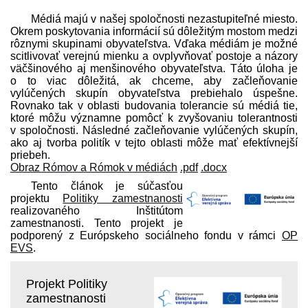
Médiá majú v našej spoločnosti nezastupiteľné miesto.
Okrem poskytovania informácií sú dôležitým mostom medzi
rôznymi skupinami obyvateľstva. Vďaka médiám je možné
scitlivovať verejnú mienku a ovplyvňovať postoje a názory
väčšinového aj menšinového obyvateľstva. Táto úloha je
o to viac dôležitá, ak chceme, aby začleňovanie
vylúčených skupín obyvateľstva prebiehalo úspešne.
Rovnako tak v oblasti budovania tolerancie sú médiá tie,
ktoré môžu významne pomôcť k zvyšovaniu tolerantnosti
v spoločnosti. Následné začleňovanie vylúčených skupín,
ako aj tvorba politík v tejto oblasti môže mať efektívnejší
priebeh.
Obraz Rómov a Rómok v médiách
.pdf
.docx
Tento článok je súčasťou
projektu
Politiky zamestnanosti
realizovaného Inštitútom
zamestnanosti. Tento projekt je
podporený z Európskeho sociálneho fondu v rámci
OP
EVS
.
Projekt Politiky
zamestnanosti