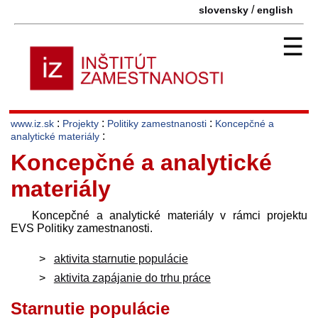
/
slovensky
english
☰
:
:
:
www.iz.sk
Projekty
Politiky zamestnanosti
Koncepčné a
:
analytické materiály
Koncepčné a analytické
materiály
Koncepčné a analytické materiály v rámci projektu
EVS Politiky zamestnanosti.
aktivita starnutie populácie
aktivita zapájanie do trhu práce
Starnutie populácie