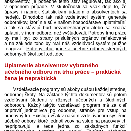
absolventov, je potrebné tento stav regulovať, tak ako aj
v opačnom prípade. V skutočnosti sa však deje to, že
úpravy i napriek štatistickým údajom o absolventoch sa
nedejú. Dlhodobo tak náš vzdelávací systém generuje
odborníkov, ktorí nie sú v našom hospodárstve uplatniteľní,
a tak sa stávajú buď nezamestnanými alebo sa snažia
uplatniť v inom odbore, než vyštudovali. Potreby trhu práce
by mali byť zo strany príslušných orgánov reflektované
a na základe toho by mal náš vzdelávací systém pružne
reagovať.
Potreby trhu práce a učebné odbory stredných
odborných škôl
.pdf
.odt
.doc
Uplatnenie absolventov vybraného
učebného odboru na trhu práce – praktická
žena je nepraktická
Vzdelávacie programy sú akoby dušou každej strednej
odbornej školy. Na základe týchto dokumentov sú potom
vzdelávaní študenti v rôznych učebných a študijných
odboroch. Každý takýto vzdelávací program má za cieľ
pripraviť jednotlivca po odbornej stránke pre vstup na
pracovný trh. Existujú však v našom vzdelávacom systéme
učebné odbory, ktoré jednotlivcov na vstup na pracovný trh
nepripravujú, a teda jedna zo základných funkcií