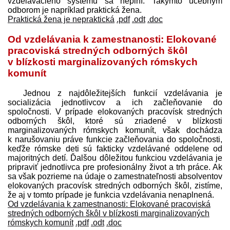
vzdelávacieho systému sa neplní. Takýmto učebným
odborom je napríklad praktická žena.
Praktická žena je nepraktická
.pdf
.odt
.doc
Od vzdelávania k zamestnanosti: Elokované
pracoviská stredných odborných škôl
v blízkosti marginalizovaných rómskych
komunít
Jednou z najdôležitejších funkcií vzdelávania je
socializácia jednotlivcov a ich začleňovanie do
spoločnosti. V prípade elokovaných pracovísk stredných
odborných škôl, ktoré sú zriadené v blízkosti
marginalizovaných rómskych komunít, však dochádza
k narušovaniu práve funkcie začleňovania do spoločnosti,
keďže rómske deti sú fakticky vzdelávané oddelene od
majoritných detí. Ďalšou dôležitou funkciou vzdelávania je
pripraviť jednotlivca pre profesionálny život a trh práce. Ak
sa však pozrieme na údaje o zamestnateľnosti absolventov
elokovaných pracovísk stredných odborných škôl, zistíme,
že aj v tomto prípade je funkcia vzdelávania nenaplnená.
Od vzdelávania k zamestnanosti: Elokované pracoviská
stredných odborných škôl v blízkosti marginalizovaných
rómskych komunít
.pdf
.odt
.doc