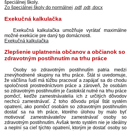
špeciálnej školy.
Zo špeciálnej školy do normálnej
.pdf
.odt
.docx
Exekučná kalkulačka
Exekučná kalkulačka umožňuje vyrátať maximálne
možné exekúcie pre daný typ domácnosti.
Exekučná kalkulačka
Zlepšenie uplatnenia občanov a občianok so
zdravotným postihnutím na trhu práce
Osoby so zdravotným postihnutím patria medzi
znevýhodnené skupiny na trhu práce. Štát si uvedomuje,
že väčšina ľudí má túžbu pracovať a zapájať sa do chodu
spoločnosti prostredníctvom práce a zároveň, že osobám
so zdravotným postihnutím je častokrát nutné na trhu práce
pomôcť, keďže zamest­návatelia ich z určitých dôvodov
nechcú zamestnávať. Z toho dôvodu prijal štát systém
opatrení, ako pomôcť osobám so zdravotným postihnutím
dostať sa na trh práce, ktorého úlohou by malo byť
motivovať zamest­návateľov zamestnávať osoby so
zdravotným postihnutím. Avšak tento systém nie je ideálny
a neplní sa cieľ týchto opatrení, ktorým je dostať osoby so