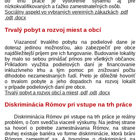
do trhu práce je vytvorenie systému aj pre
nízkokvalifikovaných a ťažko zamestnateľných osôb.
Sociálny aspekt vo vybraných verejných zákazkách
.pdf
.odt
.docx
Trvalý pobyt a rozvoj miest a obcí
Viazanosť trvalého pobytu na podielové dane je
doteraz jedinou možnosťou, ako zabezpečiť pre obce
najdôležitejší príjem pre ich fungovanie. Budovanie lokality
by malo so sebou prinášať prínos pre všetkých občanov.
Príkladom využitia podielových daní je financovanie
inkluzívneho trhu a tým pomoc pri znižovaní počtu
dlhodobo nezamestnaných ľudí. Preto je dôležité hovoriť
o trvalom pobyte a jeho dopadoch na rozvoj lokalít
v prípade podielových daní pre obce.
Trvalý pobyt a rozvoj obcí a miest
.pdf
.odt
.docx
Diskriminácia Rómov pri vstupe na trh práce
Diskriminácia Rómov pri vstupe na trh práce je reálny
problém, o čom svedčia viaceré výskumy. Na jednej strane
sa hovorí o potrebe zamestnávania Rómov, na strane
druhej existuje bariéra vo forme diskriminácie, ktorá bráni
Rómom zamestnať sa. A hovoríme o diskriminácii na