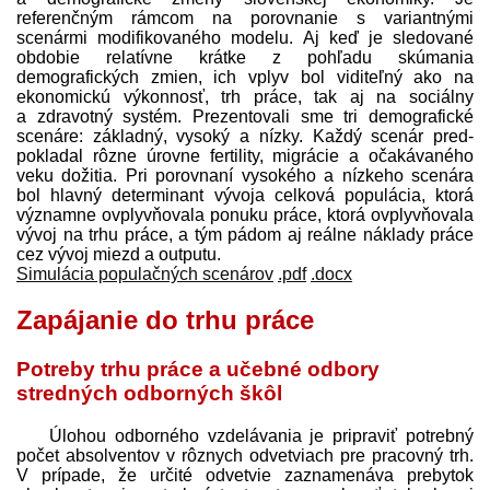
referenčným rámcom na porovnanie s variantnými
scenármi modifikovaného modelu. Aj keď je sledované
obdobie relatívne krátke z pohľadu skúmania
demografických zmien, ich vplyv bol viditeľný ako na
ekonomickú výkonnosť, trh práce, tak aj na sociálny
a zdravotný systém. Prezentovali sme tri demografické
scenáre: základný, vysoký a nízky. Každý scenár pred­
pokladal rôzne úrovne fertility, migrácie a očakávaného
veku dožitia. Pri porovnaní vysokého a nízkeho scenára
bol hlavný determinant vývoja celková populácia, ktorá
významne ovplyvňovala ponuku práce, ktorá ovplyvňovala
vývoj na trhu práce, a tým pádom aj reálne náklady práce
cez vývoj miezd a outputu.
Simulácia populačných scenárov
.pdf
.docx
Zapájanie do trhu práce
Potreby trhu práce a učebné odbory
stredných odborných škôl
Úlohou odborného vzdelávania je pripraviť potrebný
počet absolventov v rôznych odvetviach pre pracovný trh.
V prípade, že určité odvetvie zaznamenáva prebytok