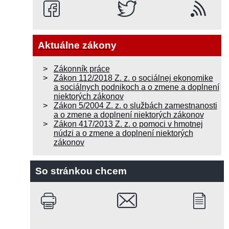
Aktuálne zákony
Zákonník práce
Zákon 112/2018 Z. z. o sociálnej ekonomike
a sociálnych podnikoch a o zmene a doplnení
niektorých zákonov
Zákon 5/2004 Z. z. o službách zamestnanosti
a o zmene a doplnení niektorých zákonov
Zákon 417/2013 Z. z. o pomoci v hmotnej
núdzi a o zmene a doplnení niektorých
zákonov
So stránkou chcem