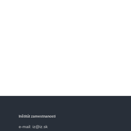
Inštitút zamestnanosti
e-mail: iz@iz.sk