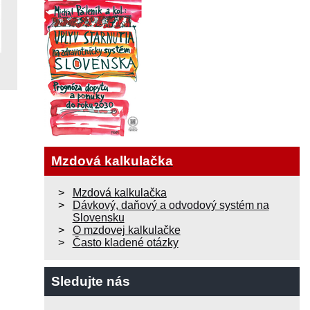
Mzdová kalkulačka
Mzdová kalkulačka
Dávkový, daňový a odvodový systém na
Slovensku
O mzdovej kalkulačke
Často kladené otázky
Sledujte nás