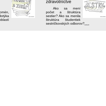
zdravotníctve
Ako sa mení
nomén,
počet a štruktúra
týka
sestier? Ako sa menila
lastí
štruktúra študentiek
sestričkovských odborov?
. . .