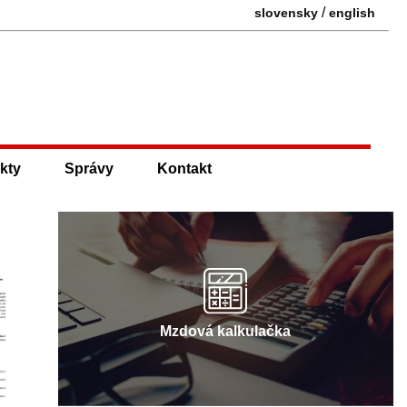
/
slovensky
english
kty
Správy
Kontakt
Mzdová kalkulačka