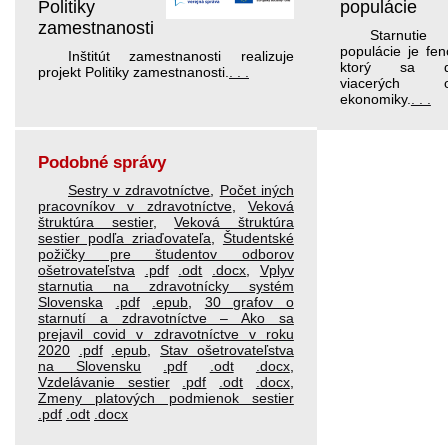
Politiky
populácie
zamestnanosti
Starnutie
populácie je fe
Inštitút zamestnanosti realizuje
ktorý sa do
projekt Politiky zamestnanosti.
. . .
viacerých ob
ekonomiky.
. . .
Podobné správy
Sestry v zdravotníctve
,
Počet iných
pracovníkov v zdravotníctve
,
Veková
štruktúra sestier
,
Veková štruktúra
sestier podľa zriaďovateľa
,
Študentské
požičky pre študentov odborov
ošetrovateľstva
.pdf
.odt
.docx
,
Vplyv
starnutia na zdravotnícky systém
Slovenska
.pdf
.epub
,
30 grafov o
starnutí a zdravotníctve – Ako sa
prejavil covid v zdravotníctve v roku
2020
.pdf
.epub
,
Stav ošetrovateľstva
na Slovensku
.pdf
.odt
.docx
,
Vzdelávanie sestier
.pdf
.odt
.docx
,
Zmeny platových podmienok sestier
.pdf
.odt
.docx