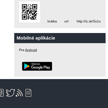
krátka url: http://iz.sk/Sx1u
Mobilné aplikácie
Pre
Android
.