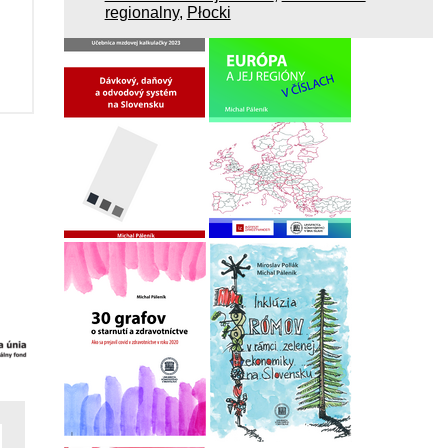
regionalny
,
Płocki