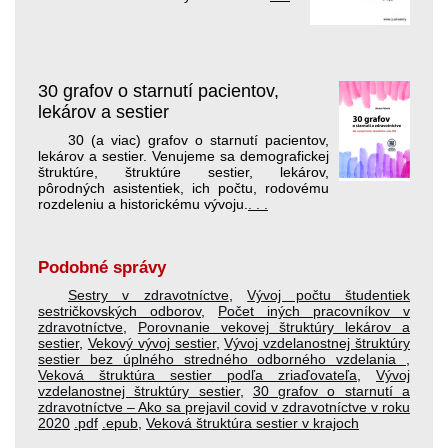
30 grafov o starnutí pacientov,
lekárov a sestier
30 (a viac) grafov o starnutí pacientov,
lekárov a sestier. Venujeme sa demografickej
štruktúre, štruktúre sestier, lekárov,
pôrodných asistentiek, ich počtu, rodovému
rozdeleniu a historickému vývoju.
. . .
Podobné správy
Sestry v zdravotníctve
,
Vývoj počtu študentiek
sestričkovských odborov
,
Počet iných pracovníkov v
zdravotníctve
,
Porovnanie vekovej štruktúry lekárov a
sestier
,
Vekový vývoj sestier
,
Vývoj vzdelanostnej štruktúry
sestier bez úplného stredného odborného vzdelania
,
Veková štruktúra sestier podľa zriaďovateľa
,
Vývoj
vzdelanostnej štruktúry sestier
,
30 grafov o starnutí a
zdravotníctve – Ako sa prejavil covid v zdravotníctve v roku
2020
.pdf
.epub
,
Veková štruktúra sestier v krajoch