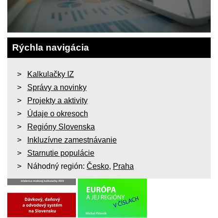
Rýchla navigácia
Kalkulačky IZ
Správy a novinky
Projekty a aktivity
Údaje o okresoch
Regióny Slovenska
Inkluzívne zamestnávanie
Starnutie populácie
Náhodný región:
Česko
,
Praha