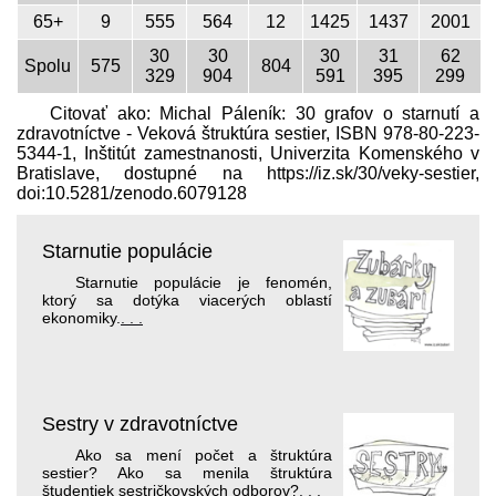
65+
9
555
564
12
1425
1437
2001
30
30
30
31
62
Spolu
575
804
329
904
591
395
299
Citovať ako: Michal Páleník: 30 grafov o starnutí a
zdravotníctve - Veková štruktúra sestier, ISBN 978-80-223-
5344-1, Inštitút zamestnanosti, Univerzita Komenského v
Bratislave, dostupné na https://iz.sk/​30/veky-sestier,
doi:10.5281/​zenodo.6079128
Starnutie populácie
Starnutie populácie je fenomén,
ktorý sa dotýka viacerých oblastí
ekonomiky.
. . .
Sestry v zdravotníctve
Ako sa mení počet a štruktúra
sestier? Ako sa menila štruktúra
študentiek sestričkovských odborov?
. . .