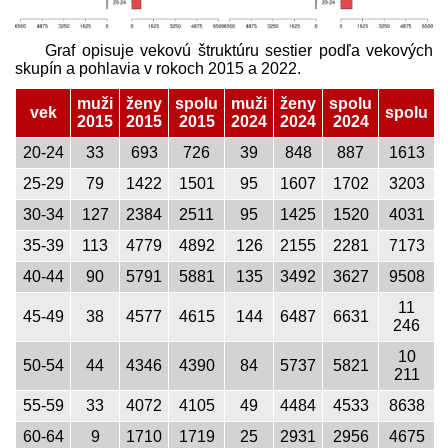
Graf opisuje vekovú štruktúru sestier podľa vekových
skupín a pohlavia v rokoch 2015 a 2022.
muži
ženy
spolu
muži
ženy
spolu
vek
spolu
2015
2015
2015
2024
2024
2024
20-24
33
693
726
39
848
887
1613
25-29
79
1422
1501
95
1607
1702
3203
30-34
127
2384
2511
95
1425
1520
4031
35-39
113
4779
4892
126
2155
2281
7173
40-44
90
5791
5881
135
3492
3627
9508
11
45-49
38
4577
4615
144
6487
6631
246
10
50-54
44
4346
4390
84
5737
5821
211
55-59
33
4072
4105
49
4484
4533
8638
60-64
9
1710
1719
25
2931
2956
4675