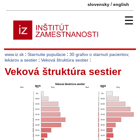
/
slovensky
english
☰
:
:
www.iz.sk
Starnutie populácie
30 grafov o starnutí pacientov,
:
:
lekárov a sestier
Veková štruktúra sestier
Veková štruktúra sestier