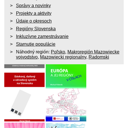
Správy a novinky
Projekty a aktivity
Údaje o okresoch
Regióny Slovenska
Inkluzívne zamestnávanie
Starnutie populácie
Náhodný región:
Poľsko
,
Makroregión Mazowiecke
vojvodstvo
,
Mazowiecki regionalny
,
Radomski