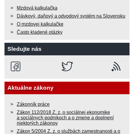
Mzdová kalkulačka
Dávkový, daňový a odvodový systém na Slovensku
O mzdovej kalkulačke
Často kladené otázky
Sledujte nás
Aktuálne zákony
Zákonník práce
Zákon 112/2018 Z. z. o sociálnej ekonomike
a sociálnych podnikoch a o zmene a doplnení
niektorých zákonov
Zákon 5/2004 Z. z. o službách zamestnanosti a o