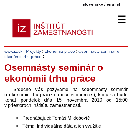
/
slovensky
english
☰
:
:
:
www.iz.sk
Projekty
Ekonómia práce
Osemnásty seminár o
:
ekonómii trhu práce
Osemnásty seminár o
ekonómii trhu práce
Srdečne Vás pozývame na sedemnásty seminár
o ekonómii trhu práce (labour economics), ktorý sa bude
konať pondelok dňa 15. novembra 2010 od 15:00
v priestoroch Inštitútu zamestnanosti..
Prednášajúci: Tomáš Miklošovič
Téma: Individuálne dáta a ich využitie