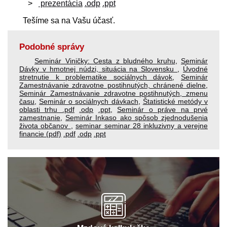
prezentácia
.odp
.ppt
Tešíme sa na Vašu účasť.
Podobné správy
Seminár Viničky: Cesta z bludného kruhu
,
Seminár
Dávky v hmotnej núdzi, situácia na Slovensku
,
Úvodné
stretnutie k problematike sociálnych dávok
,
Seminár
Zamestnávanie zdravotne postihnutých, chránené dielne
,
Seminár Zamestnávanie zdravotne postihnutých, zmenu
času
,
Seminár o sociálnych dávkach
,
Štatistické metódy v
oblasti trhu
.pdf
.odp
.ppt
,
Seminár o práve na prvé
zamestnanie
,
Seminár Inkaso ako spôsob zjednodušenia
života občanov
,
seminar seminar 28 inkluzivny a verejne
financie (pdf)
.pdf
.odp
.ppt