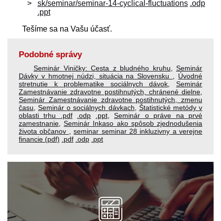
sk/seminar/seminar-14-cyclical-fluctuations
.odp
.ppt
Tešíme sa na Vašu účasť.
Podobné správy
Seminár Viničky: Cesta z bludného kruhu
,
Seminár
Dávky v hmotnej núdzi, situácia na Slovensku
,
Úvodné
stretnutie k problematike sociálnych dávok
,
Seminár
Zamestnávanie zdravotne postihnutých, chránené dielne
,
Seminár Zamestnávanie zdravotne postihnutých, zmenu
času
,
Seminár o sociálnych dávkach
,
Štatistické metódy v
oblasti trhu
.pdf
.odp
.ppt
,
Seminár o práve na prvé
zamestnanie
,
Seminár Inkaso ako spôsob zjednodušenia
života občanov
,
seminar seminar 28 inkluzivny a verejne
financie (pdf)
.pdf
.odp
.ppt