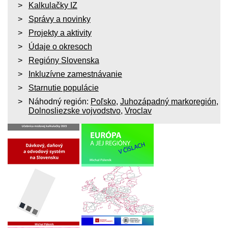
Kalkulačky IZ
Správy a novinky
Projekty a aktivity
Údaje o okresoch
Regióny Slovenska
Inkluzívne zamestnávanie
Starnutie populácie
Náhodný región:
Poľsko
,
Juhozápadný markoregión
,
Dolnosliezske vojvodstvo
,
Vroclav