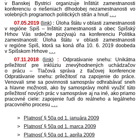
v Banskej Bystrici organizuje Inštitút zamestnanosti
konferenciu o riešeniach dlhodobej nezamestnanosti vo
volebných programoch politických strán a hnutí
. . .
07.05.2019
(
link
)
:
Úloha štátu v oblasti zamestnanosti
v regióne Spiš – Inštitút zamestnanosti a obec Spišský
Hrhov Vás srdečne pozývajú na konferenciu Politika
zamestnanosti: Úloha štátu v oblasti zamestnanosti
v regióne Spiš, ktorá sa koná dňa 10. 6. 2019 doobeda
v Spišskom Hrhove
. . .
07.11.2018
(
link
)
:
Odpratávanie snehu: Unikátna
príležitosť pre inklúziu znevýhodnených uchádzačov
o prácu – Tlačová správa z tlačovej konferencie
Odpratávanie snehu: príležitosť na zapojenie do práce.
Venovali sme sa povinnosti samospráv odhrabávať sneh
a hlavne možnosti, ako by samosprávy mohli využiť túto
príležitosť nových prác v samospráve aj na iné, ako priamo
pracovné ciele: zapojenie ľudí do reálneho a legálneho
pracovného procesu
. . .
Platnosť § 50a od 1. januára 2009
Platnosť § 50a od 1. marca 2009
Platnosť § 50a od 1. apríla 2009