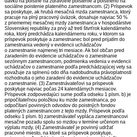
davku na poistné na zdravotné poistenie a poistného na
sociálne poistenie plateného zamestnancom. (2) Príspevok
sa poskytuje, ak hrubá mesačná mzda zamestnanca, ktorý
pracuje na plný pracovný úväzok, dosahuje najviac 50 %
z priemernej mesačnej mzdy zamestnanca v hospodárstve
Slovenskej republiky za prvý až tretí štvrťrok kalendárneho
roka, ktorý pred­chádza kalendárnemu roku, v ktorom sa
príspevok poskytuje a zamestnanec bol pred prijatím do
zamestnania vedený v evidencii uchádzačov
o zamestnanie najmenej tri mesiace. Ak bol občan pred
zaradením do evidencie uchádzačov o zamestnanie
sezónnym zamestnancom, podmienka vedenia v evidencii
uchádzačov o zamestnanie podľa pred­chádzajúcej vety sa
považuje za splnenú odo dňa nadobudnutia právoplatnosti
rozhodnutia o jeho zaradení do evidencie uchádzačov
o zamestnanie. (3) Zamest­návateľovi sa príspevok
poskytuje najviac počas 24 kalendárnych mesiacov.
Príspevok zodpovedajúci sume podľa odseku 1 písm. b) je
pripočítateľnou položkou ku mzde zamestnanca, po
odpočítaní povinných odvodov do poistných fondov
platených zamestnancom z tejto mzdy. Príspevok podľa
odseku 1 písm. b) zamest­návateľ vypláca zamestnancovi
mesačne pozadu spolu so mzdou v termíne určenom na
výplatu mzdy. (4) Zamest­návateľ je povinný udržať
pracovné miesto, na ktoré sa príspevok poskytuje,