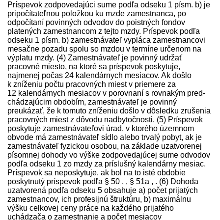
Príspevok zodpovedajúci sume podľa odseku 1 písm. b) je
pripočítateľnou položkou ku mzde zamestnanca, po
odpočítaní povinných odvodov do poistných fondov
platených zamestnancom z tejto mzdy. Príspevok podľa
odseku 1 písm. b) zamest­návateľ vypláca zamestnancovi
mesačne pozadu spolu so mzdou v termíne určenom na
výplatu mzdy. (4) Zamest­návateľ je povinný udržať
pracovné miesto, na ktoré sa príspevok poskytuje,
najmenej počas 24 kalendárnych mesiacov. Ak došlo
k zníženiu počtu pracovných miest v priemere za
12 kalendárnych mesiacov v porovnaní s rovnakým pred­
chádzajúcim obdobím, zamest­návateľ je povinný
preukázať, že k tomuto zníženiu došlo v dôsledku zrušenia
pracovných miest z dôvodu nadbytočnosti. (5) Príspevok
poskytuje zamest­návateľovi úrad, v ktorého územnom
obvode má zamest­návateľ sídlo alebo trvalý pobyt, ak je
zamest­návateľ fyzickou osobou, na základe uzatvorenej
písomnej dohody vo výške zodpovedajúcej sume odvodov
podľa odseku 1 zo mzdy za príslušný kalendárny mesiac.
Príspevok sa neposkytuje, ak bol na to isté obdobie
poskytnutý príspevok podľa § 50 , , § 51a , . (6) Dohoda
uzatvorená podľa odseku 5 obsahuje a) počet prijatých
zamestnancov, ich profesijnú štruktúru, b) maximálnu
výšku celkovej ceny práce na každého prijatého
uchádzača o zamestnanie a počet mesiacov