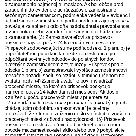
o zamestnanie najmenej tri mesiace. Ak bol občan pred
zaradením do evidencie uchádzačov o zamestnanie
sezónnym zamestnancom, podmienka vedenia v evidencii
uchádzačov o zamestnanie podľa pred­chádzajúcej vety sa
považuje za splnenú odo dňa nadobudnutia právoplatnosti
rozhodnutia o jeho zaradení do evidencie uchádzačov
o zamestnanie. (3) Zamest­návateľovi sa príspevok
poskytuje najviac počas 24 kalendárnych mesiacov.
Príspevok zodpovedajúci sume podľa odseku 1 písm. b) je
pripočítateľnou položkou ku mzde zamestnanca, po
odpočítaní povinných odvodov do poistných fondov
platených zamestnancom z tejto mzdy. Príspevok podľa
odseku 1 písm. b) zamest­návateľ vypláca zamestnancovi
mesačne pozadu spolu so mzdou v termíne určenom na
výplatu mzdy. (4) Zamest­návateľ je povinný udržať
pracovné miesto, na ktoré sa príspevok poskytuje,
najmenej počas 24 kalendárnych mesiacov. Ak došlo
k zníženiu počtu pracovných miest v priemere za
12 kalendárnych mesiacov v porovnaní s rovnakým pred­
chádzajúcim obdobím, zamest­návateľ je povinný
preukázať, že k tomuto zníženiu došlo v dôsledku zrušenia
pracovných miest z dôvodu nadbytočnosti. (5) Príspevok
poskytuje zamest­návateľovi úrad, v ktorého územnom
obvode má zamest­návateľ sídlo alebo trvalý pobyt, ak je
zamest­návateľ fyzickou osobou, na základe uzatvorenej