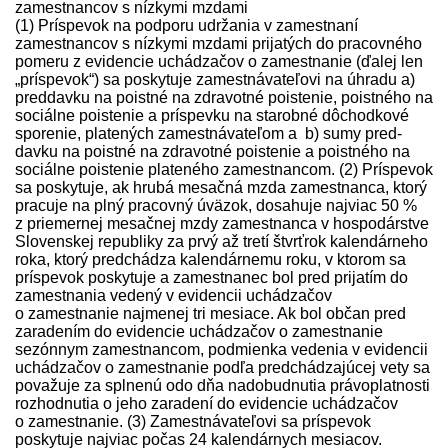
zamestnancov s nízkymi mzdami
(1) Príspevok na podporu udržania v zamestnaní
zamestnancov s nízkymi mzdami prijatých do pracovného
pomeru z evidencie uchádzačov o zamestnanie (ďalej len
„príspevok“) sa poskytuje zamest­návateľovi na úhradu a)
pred­davku na poistné na zdravotné poistenie, poistného na
sociálne poistenie a príspevku na starobné dôchodkové
sporenie, platených zamest­návateľom a b) sumy pred­
davku na poistné na zdravotné poistenie a poistného na
sociálne poistenie plateného zamestnancom. (2) Príspevok
sa poskytuje, ak hrubá mesačná mzda zamestnanca, ktorý
pracuje na plný pracovný úväzok, dosahuje najviac 50 %
z priemernej mesačnej mzdy zamestnanca v hospodárstve
Slovenskej republiky za prvý až tretí štvrťrok kalendárneho
roka, ktorý pred­chádza kalendárnemu roku, v ktorom sa
príspevok poskytuje a zamestnanec bol pred prijatím do
zamestnania vedený v evidencii uchádzačov
o zamestnanie najmenej tri mesiace. Ak bol občan pred
zaradením do evidencie uchádzačov o zamestnanie
sezónnym zamestnancom, podmienka vedenia v evidencii
uchádzačov o zamestnanie podľa pred­chádzajúcej vety sa
považuje za splnenú odo dňa nadobudnutia právoplatnosti
rozhodnutia o jeho zaradení do evidencie uchádzačov
o zamestnanie. (3) Zamest­návateľovi sa príspevok
poskytuje najviac počas 24 kalendárnych mesiacov.