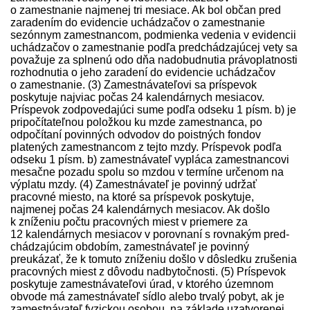
o zamestnanie najmenej tri mesiace. Ak bol občan pred
zaradením do evidencie uchádzačov o zamestnanie
sezónnym zamestnancom, podmienka vedenia v evidencii
uchádzačov o zamestnanie podľa pred­chádzajúcej vety sa
považuje za splnenú odo dňa nadobudnutia právoplatnosti
rozhodnutia o jeho zaradení do evidencie uchádzačov
o zamestnanie. (3) Zamest­návateľovi sa príspevok
poskytuje najviac počas 24 kalendárnych mesiacov.
Príspevok zodpovedajúci sume podľa odseku 1 písm. b) je
pripočítateľnou položkou ku mzde zamestnanca, po
odpočítaní povinných odvodov do poistných fondov
platených zamestnancom z tejto mzdy. Príspevok podľa
odseku 1 písm. b) zamest­návateľ vypláca zamestnancovi
mesačne pozadu spolu so mzdou v termíne určenom na
výplatu mzdy. (4) Zamest­návateľ je povinný udržať
pracovné miesto, na ktoré sa príspevok poskytuje,
najmenej počas 24 kalendárnych mesiacov. Ak došlo
k zníženiu počtu pracovných miest v priemere za
12 kalendárnych mesiacov v porovnaní s rovnakým pred­
chádzajúcim obdobím, zamest­návateľ je povinný
preukázať, že k tomuto zníženiu došlo v dôsledku zrušenia
pracovných miest z dôvodu nadbytočnosti. (5) Príspevok
poskytuje zamest­návateľovi úrad, v ktorého územnom
obvode má zamest­návateľ sídlo alebo trvalý pobyt, ak je
zamest­návateľ fyzickou osobou, na základe uzatvorenej