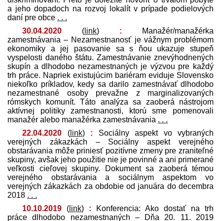
a jeho dopadoch na rozvoj lokalít v prípade podielových
daní pre obce
. . .
30.04.2020
(
link
)
:
Manažér/manažérka
zamestnávania – Nezamestnanosť je vážnym problémom
ekonomiky a jej pasovanie sa s ňou ukazuje stupeň
vyspelosti daného štátu. Zamestnávanie znevýhodnených
skupín a dlhodobo nezamestnaných je výzvou pre každý
trh práce. Napriek existujúcim bariéram eviduje Slovensko
niekoľko príkladov, kedy sa darilo zamestnávať dlhodobo
nezamestnané osoby prevažne z marginalizovaných
rómskych komunít. Táto analýza sa zaoberá nástrojom
aktívnej politiky zamestnanosti, ktorú sme pomenovali
manažér alebo manažérka zamestnávania
. . .
22.04.2020
(
link
)
:
Sociálny aspekt vo vybraných
verejných zákazkách – Sociálny aspekt verejného
obstarávania môže priniesť pozitívne zmeny pre zraniteľné
skupiny, avšak jeho použitie nie je povinné a ani primerané
veľkosti cieľovej skupiny. Dokument sa zaoberá témou
verejného obstarávania a sociálnym aspektom vo
verejných zákazkách za obdobie od januára do decembra
2018
. . .
10.10.2019
(
link
)
:
Konferencia: Ako dostať na trh
práce dlhodobo nezamestnaných – Dňa 20. 11. 2019