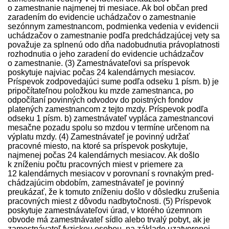
o zamestnanie najmenej tri mesiace. Ak bol občan pred
zaradením do evidencie uchádzačov o zamestnanie
sezónnym zamestnancom, podmienka vedenia v evidencii
uchádzačov o zamestnanie podľa pred­chádzajúcej vety sa
považuje za splnenú odo dňa nadobudnutia právoplatnosti
rozhodnutia o jeho zaradení do evidencie uchádzačov
o zamestnanie. (3) Zamest­návateľovi sa príspevok
poskytuje najviac počas 24 kalendárnych mesiacov.
Príspevok zodpovedajúci sume podľa odseku 1 písm. b) je
pripočítateľnou položkou ku mzde zamestnanca, po
odpočítaní povinných odvodov do poistných fondov
platených zamestnancom z tejto mzdy. Príspevok podľa
odseku 1 písm. b) zamest­návateľ vypláca zamestnancovi
mesačne pozadu spolu so mzdou v termíne určenom na
výplatu mzdy. (4) Zamest­návateľ je povinný udržať
pracovné miesto, na ktoré sa príspevok poskytuje,
najmenej počas 24 kalendárnych mesiacov. Ak došlo
k zníženiu počtu pracovných miest v priemere za
12 kalendárnych mesiacov v porovnaní s rovnakým pred­
chádzajúcim obdobím, zamest­návateľ je povinný
preukázať, že k tomuto zníženiu došlo v dôsledku zrušenia
pracovných miest z dôvodu nadbytočnosti. (5) Príspevok
poskytuje zamest­návateľovi úrad, v ktorého územnom
obvode má zamest­návateľ sídlo alebo trvalý pobyt, ak je
zamest­návateľ fyzickou osobou, na základe uzatvorenej