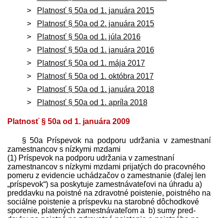
Platnosť § 50a od 1. januára 2015
Platnosť § 50a od 2. januára 2015
Platnosť § 50a od 1. júla 2016
Platnosť § 50a od 1. januára 2016
Platnosť § 50a od 1. mája 2017
Platnosť § 50a od 1. októbra 2017
Platnosť § 50a od 1. januára 2018
Platnosť § 50a od 1. apríla 2018
Platnosť § 50a od 1. januára 2009
§ 50a Príspevok na podporu udržania v zamestnaní
zamestnancov s nízkymi mzdami
(1) Príspevok na podporu udržania v zamestnaní
zamestnancov s nízkymi mzdami prijatých do pracovného
pomeru z evidencie uchádzačov o zamestnanie (ďalej len
„príspevok“) sa poskytuje zamest­návateľovi na úhradu a)
pred­davku na poistné na zdravotné poistenie, poistného na
sociálne poistenie a príspevku na starobné dôchodkové
sporenie, platených zamest­návateľom a b) sumy pred­