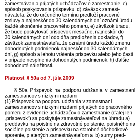
zamestnávania prijatých uchádzačov o zamestnanie, c)
spôsob poskytovania príspevku, d) záväzok zamest­
návateľa, že do určeného termínu pred­loží pracovné
zmluvy a najneskôr do 30 kalendárnych dní oznámi úradu
každé skončenie pracovného pomeru, e) záväzok úradu,
že bude poskytovať príspevok mesačne, najneskôr do
30 kalendárnych dní odo dňa pred­loženia dokladov, f)
záväzok zamest­návateľa, že oznámi úradu každú zmenu
dohodnutých podmienok najneskôr do 30 kalendárnych
dní, g) spôsob a lehotu vrátenia príspevku alebo jeho časti
v prípade nesplnenia dohodnutých podmienok, h) ďalšie
dohodnuté náležitosti.
Platnosť § 50a od 7. júla 2009
§ 50a Príspevok na podporu udržania v zamestnaní
zamestnancov s nízkymi mzdami
(1) Príspevok na podporu udržania v zamestnaní
zamestnancov s nízkymi mzdami prijatých do pracovného
pomeru z evidencie uchádzačov o zamestnanie (ďalej len
„príspevok“) sa poskytuje zamest­návateľovi na úhradu a)
pred­davku na poistné na zdravotné poistenie, poistného na
sociálne poistenie a príspevku na starobné dôchodkové
sporenie, platených zamest­návateľom a b) sumy pred­