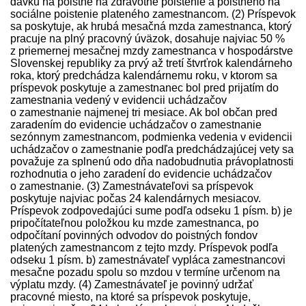
davku na poistné na zdravotné poistenie a poistného na
sociálne poistenie plateného zamestnancom. (2) Príspevok
sa poskytuje, ak hrubá mesačná mzda zamestnanca, ktorý
pracuje na plný pracovný úväzok, dosahuje najviac 50 %
z priemernej mesačnej mzdy zamestnanca v hospodárstve
Slovenskej republiky za prvý až tretí štvrťrok kalendárneho
roka, ktorý pred­chádza kalendárnemu roku, v ktorom sa
príspevok poskytuje a zamestnanec bol pred prijatím do
zamestnania vedený v evidencii uchádzačov
o zamestnanie najmenej tri mesiace. Ak bol občan pred
zaradením do evidencie uchádzačov o zamestnanie
sezónnym zamestnancom, podmienka vedenia v evidencii
uchádzačov o zamestnanie podľa pred­chádzajúcej vety sa
považuje za splnenú odo dňa nadobudnutia právoplatnosti
rozhodnutia o jeho zaradení do evidencie uchádzačov
o zamestnanie. (3) Zamest­návateľovi sa príspevok
poskytuje najviac počas 24 kalendárnych mesiacov.
Príspevok zodpovedajúci sume podľa odseku 1 písm. b) je
pripočítateľnou položkou ku mzde zamestnanca, po
odpočítaní povinných odvodov do poistných fondov
platených zamestnancom z tejto mzdy. Príspevok podľa
odseku 1 písm. b) zamest­návateľ vypláca zamestnancovi
mesačne pozadu spolu so mzdou v termíne určenom na
výplatu mzdy. (4) Zamest­návateľ je povinný udržať
pracovné miesto, na ktoré sa príspevok poskytuje,