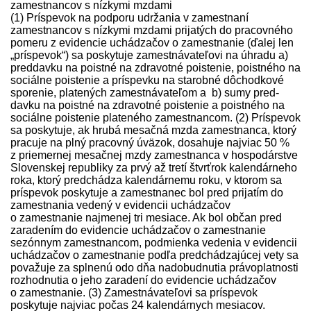
zamestnancov s nízkymi mzdami
(1) Príspevok na podporu udržania v zamestnaní
zamestnancov s nízkymi mzdami prijatých do pracovného
pomeru z evidencie uchádzačov o zamestnanie (ďalej len
„príspevok“) sa poskytuje zamest­návateľovi na úhradu a)
pred­davku na poistné na zdravotné poistenie, poistného na
sociálne poistenie a príspevku na starobné dôchodkové
sporenie, platených zamest­návateľom a b) sumy pred­
davku na poistné na zdravotné poistenie a poistného na
sociálne poistenie plateného zamestnancom. (2) Príspevok
sa poskytuje, ak hrubá mesačná mzda zamestnanca, ktorý
pracuje na plný pracovný úväzok, dosahuje najviac 50 %
z priemernej mesačnej mzdy zamestnanca v hospodárstve
Slovenskej republiky za prvý až tretí štvrťrok kalendárneho
roka, ktorý pred­chádza kalendárnemu roku, v ktorom sa
príspevok poskytuje a zamestnanec bol pred prijatím do
zamestnania vedený v evidencii uchádzačov
o zamestnanie najmenej tri mesiace. Ak bol občan pred
zaradením do evidencie uchádzačov o zamestnanie
sezónnym zamestnancom, podmienka vedenia v evidencii
uchádzačov o zamestnanie podľa pred­chádzajúcej vety sa
považuje za splnenú odo dňa nadobudnutia právoplatnosti
rozhodnutia o jeho zaradení do evidencie uchádzačov
o zamestnanie. (3) Zamest­návateľovi sa príspevok
poskytuje najviac počas 24 kalendárnych mesiacov.