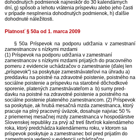
dohodnutých podmienok najneskôr do 30 kalendárnych
dní, g) spôsob a lehotu vrátenia príspevku alebo jeho časti
v prípade nesplnenia dohodnutých podmienok, h) ďalšie
dohodnuté náležitosti.
Platnosť § 50a od 1. marca 2009
§ 50a Príspevok na podporu udržania v zamestnaní
zamestnancov s nízkymi mzdami
(1) Príspevok na podporu udržania v zamestnaní
zamestnancov s nízkymi mzdami prijatých do pracovného
pomeru z evidencie uchádzačov o zamestnanie (ďalej len
„príspevok“) sa poskytuje zamest­návateľovi na úhradu a)
pred­davku na poistné na zdravotné poistenie, poistného na
sociálne poistenie a príspevku na starobné dôchodkové
sporenie, platených zamest­návateľom a b) sumy pred­
davku na poistné na zdravotné poistenie a poistného na
sociálne poistenie plateného zamestnancom. (2) Príspevok
sa poskytuje, ak hrubá mesačná mzda zamestnanca, ktorý
pracuje na plný pracovný úväzok, dosahuje najviac 50 %
z priemernej mesačnej mzdy zamestnanca v hospodárstve
Slovenskej republiky za prvý až tretí štvrťrok kalendárneho
roka, ktorý pred­chádza kalendárnemu roku, v ktorom sa
príspevok poskytuje a zamestnanec bol pred prijatím do
zamestnania vedený v evidencii uchádzačov