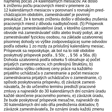
najmenej počas 24 kalendárnych mesiacov. Ak došlo
k zníženiu počtu pracovných miest v priemere za
12 kalendárnych mesiacov v porovnaní s rovnakým pred­
chádzajúcim obdobím, zamest­návateľ je povinný
preukázať, že k tomuto zníženiu došlo v dôsledku zrušenia
pracovných miest z dôvodu nadbytočnosti. (5) Príspevok
poskytuje zamest­návateľovi úrad, v ktorého územnom
obvode má zamest­návateľ sídlo alebo trvalý pobyt, ak je
zamest­návateľ fyzickou osobou, na základe uzatvorenej
písomnej dohody vo výške zodpovedajúcej sume odvodov
podľa odseku 1 zo mzdy za príslušný kalendárny mesiac.
Príspevok sa neposkytuje, ak bol na to isté obdobie
poskytnutý príspevok podľa , § 50c , , § 56 a 56a. (6)
Dohoda uzatvorená podľa odseku 5 obsahuje a) počet
prijatých zamestnancov, ich profesijnú štruktúru, b)
maximálnu výšku celkovej ceny práce na každého
prijatého uchádzača o zamestnanie a počet mesiacov
zamestnávania prijatých uchádzačov o zamestnanie, c)
spôsob poskytovania príspevku, d) záväzok zamest­
návateľa, že do určeného termínu pred­loží pracovné
zmluvy a najneskôr do 30 kalendárnych dní oznámi úradu
každé skončenie pracovného pomeru, e) záväzok úradu,
že bude poskytovať príspevok mesačne, najneskôr do
30 kalendárnych dní odo dňa pred­loženia dokladov, f)
záväzok zamest­návateľa, že oznámi úradu každú zmenu