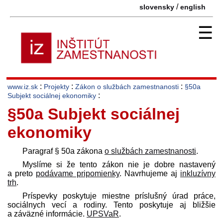
/
slovensky
english
☰
:
:
:
www.iz.sk
Projekty
Zákon o službách zamestnanosti
§50a
:
Subjekt sociálnej ekonomiky
§50a Subjekt sociálnej
ekonomiky
Paragraf § 50a zákona
o službách zamestnanosti
.
Myslíme si že tento zákon nie je dobre nastavený
a preto
podávame pripomienky
. Navrhujeme aj
inkluzívny
trh
.
Príspevky poskytuje miestne príslušný úrad práce,
sociálnych vecí a rodiny. Tento poskytuje aj bližšie
a záväzné informácie.
UPSVaR
.