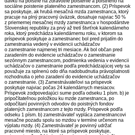
davku na poistné na zdravotné poistenie a poistného na
sociálne poistenie plateného zamestnancom. (2) Príspevok
sa poskytuje, ak hrubá mesačná mzda zamestnanca, ktorý
pracuje na plný pracovný úväzok, dosahuje najviac 50 %
z priemernej mesačnej mzdy zamestnanca v hospodárstve
Slovenskej republiky za prvý až tretí štvrťrok kalendárneho
roka, ktorý pred­chádza kalendárnemu roku, v ktorom sa
príspevok poskytuje a zamestnanec bol pred prijatím do
zamestnania vedený v evidencii uchádzačov
o zamestnanie najmenej tri mesiace. Ak bol občan pred
zaradením do evidencie uchádzačov o zamestnanie
sezónnym zamestnancom, podmienka vedenia v evidencii
uchádzačov o zamestnanie podľa pred­chádzajúcej vety sa
považuje za splnenú odo dňa nadobudnutia právoplatnosti
rozhodnutia o jeho zaradení do evidencie uchádzačov
o zamestnanie. (3) Zamest­návateľovi sa príspevok
poskytuje najviac počas 24 kalendárnych mesiacov.
Príspevok zodpovedajúci sume podľa odseku 1 písm. b) je
pripočítateľnou položkou ku mzde zamestnanca, po
odpočítaní povinných odvodov do poistných fondov
platených zamestnancom z tejto mzdy. Príspevok podľa
odseku 1 písm. b) zamest­návateľ vypláca zamestnancovi
mesačne pozadu spolu so mzdou v termíne určenom na
výplatu mzdy. (4) Zamest­návateľ je povinný udržať
pracovné miesto, na ktoré sa príspevok poskytuje,