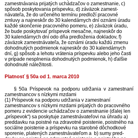
zamestnávania prijatých uchádzačov o zamestnanie, c)
spôsob poskytovania príspevku, d) záväzok zamest­
návateľa, že do určeného termínu pred­loží pracovné
zmluvy a najneskôr do 30 kalendárnych dní oznámi úradu
každé skončenie pracovného pomeru, e) záväzok úradu,
že bude poskytovať príspevok mesačne, najneskôr do
30 kalendárnych dní odo dňa pred­loženia dokladov, f)
záväzok zamest­návateľa, že oznámi úradu každú zmenu
dohodnutých podmienok najneskôr do 30 kalendárnych
dní, g) spôsob a lehotu vrátenia príspevku alebo jeho časti
v prípade nesplnenia dohodnutých podmienok, h) ďalšie
dohodnuté náležitosti.
Platnosť § 50a od 1. marca 2010
§ 50a Príspevok na podporu udržania v zamestnaní
zamestnancov s nízkymi mzdami
(1) Príspevok na podporu udržania v zamestnaní
zamestnancov s nízkymi mzdami prijatých do pracovného
pomeru z evidencie uchádzačov o zamestnanie (ďalej len
„príspevok“) sa poskytuje zamest­návateľovi na úhradu a)
pred­davku na poistné na zdravotné poistenie, poistného na
sociálne poistenie a príspevku na starobné dôchodkové
sporenie, platených zamest­návateľom a b) sumy pred­