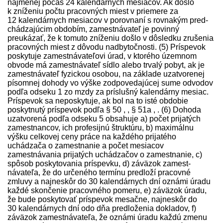
najmenej počas 24 kalendárnych mesiacov. Ak došlo
k zníženiu počtu pracovných miest v priemere za
12 kalendárnych mesiacov v porovnaní s rovnakým pred­
chádzajúcim obdobím, zamest­návateľ je povinný
preukázať, že k tomuto zníženiu došlo v dôsledku zrušenia
pracovných miest z dôvodu nadbytočnosti. (5) Príspevok
poskytuje zamest­návateľovi úrad, v ktorého územnom
obvode má zamest­návateľ sídlo alebo trvalý pobyt, ak je
zamest­návateľ fyzickou osobou, na základe uzatvorenej
písomnej dohody vo výške zodpovedajúcej sume odvodov
podľa odseku 1 zo mzdy za príslušný kalendárny mesiac.
Príspevok sa neposkytuje, ak bol na to isté obdobie
poskytnutý príspevok podľa § 50 , , § 51a , . (6) Dohoda
uzatvorená podľa odseku 5 obsahuje a) počet prijatých
zamestnancov, ich profesijnú štruktúru, b) maximálnu
výšku celkovej ceny práce na každého prijatého
uchádzača o zamestnanie a počet mesiacov
zamestnávania prijatých uchádzačov o zamestnanie, c)
spôsob poskytovania príspevku, d) záväzok zamest­
návateľa, že do určeného termínu pred­loží pracovné
zmluvy a najneskôr do 30 kalendárnych dní oznámi úradu
každé skončenie pracovného pomeru, e) záväzok úradu,
že bude poskytovať príspevok mesačne, najneskôr do
30 kalendárnych dní odo dňa pred­loženia dokladov, f)
záväzok zamest­návateľa, že oznámi úradu každú zmenu