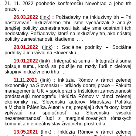
21. 11. 2022 poobede konferenciu Novohrad a jeho trh
práce
. . .
26.03.2022
(
link
)
:
Požiadavky na inkluzívny trh – Pri
nastavovaní inkluzívneho trhu sme vychádzali z analýz
terajšej politiky zamestnanosti tak, aby sme odstránili ich
nedostatky. Požiadavky, ktoré na inkluzívny trh, ako nástroj
politiky zamestnanosti, kladieme:
. . .
28.01.2022
(
link
)
:
Sociálne podniky – Sociálne
podniky a ich vývoj na Slovensku
. . .
19.01.2022
(
link
)
:
Integračná suma – Integračná suma
opisuje sumu, ktorá sa použije na mzdy ľudí z cieľovej
skupiny inkluzívneho trhu
. . .
11.11.2021
(
link
)
:
Inklúzia Rómov v rámci zelenej
ekonomiky na Slovensku – príklady dobrej praxe – Fakulta
managementu UK v spolupráci s Inštitútom zamestnanosti
pred­stavujú monografiu Inklúzia Rómov v rámci zelenej
ekonomiky na Slovensku autorov Miroslava Polláka
a Michala Páleníka. Autori v nej prepájajú dva faktory, ktoré
vplývajú na spoločnosť na Slovensku vysokú
nezamestnanosť ľudí z marginalizovaných rómskych
komunít a nie ideálny stav životného prostredia
. . .
13.05.2021
(
link
)
:
Inklúzia Rómov v rámci zelenej