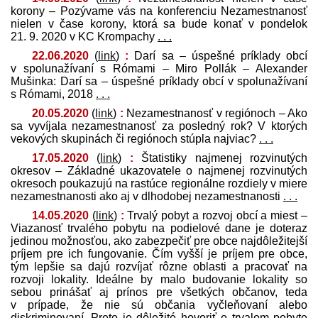
korony – Pozývame vás na konferenciu Nezamestnanosť
nielen v čase korony, ktorá sa bude konať v pondelok
21. 9. 2020 v KC Krompachy
. . .
22.06.2020
(
link
)
:
Darí sa – úspešné príklady obcí
v spolunažívaní s Rómami – Miro Pollák – Alexander
Mušinka: Darí sa – úspešné príklady obcí v spolunažívaní
s Rómami, 2018
. . .
20.05.2020
(
link
)
:
Nezamestnanosť v regiónoch – Ako
sa vyvíjala nezamestnanosť za posledný rok? V ktorých
vekových skupinách či regiónoch stúpla najviac?
. . .
17.05.2020
(
link
)
:
Štatistiky najmenej rozvinutých
okresov – Základné ukazovatele o najmenej rozvinutých
okresoch poukazujú na rastúce regionálne rozdiely v miere
nezamestnanosti ako aj v dlhodobej nezamestnanosti
. . .
14.05.2020
(
link
)
:
Trvalý pobyt a rozvoj obcí a miest –
Viazanosť trvalého pobytu na podielové dane je doteraz
jedinou možnosťou, ako zabezpečiť pre obce najdôležitejší
príjem pre ich fungovanie. Čím vyšší je príjem pre obce,
tým lepšie sa dajú rozvíjať rôzne oblasti a pracovať na
rozvoji lokality. Ideálne by malo budovanie lokality so
sebou prinášať aj prínos pre všetkých občanov, teda
v prípade, že nie sú občania vyčleňovaní alebo
diskriminovaní. Preto je dôležité hovoriť o trvalom pobyte