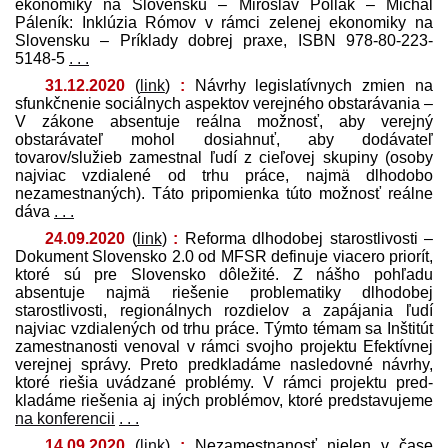
ekonomiky na Slovensku – Miroslav Pollák – Michal
Páleník: Inklúzia Rómov v rámci zelenej ekonomiky na
Slovensku – Príklady dobrej praxe, ISBN 978-80-223-
5148-5
. . .
31.12.2020
(
link
)
:
Návrhy legislatívnych zmien na
sfunkčnenie sociálnych aspektov verejného obstarávania –
V zákone absentuje reálna možnosť, aby verejný
obstarávateľ mohol dosiahnuť, aby dodávateľ
tovarov/služieb zamestnal ľudí z cieľovej skupiny (osoby
najviac vzdialené od trhu práce, najmä dlhodobo
nezamestnaných). Táto pripomienka túto možnosť reálne
dáva
. . .
24.09.2020
(
link
)
:
Reforma dlhodobej starostlivosti –
Dokument Slovensko 2.0 od MFSR definuje viacero priorít,
ktoré sú pre Slovensko dôležité. Z nášho pohľadu
absentuje najmä riešenie problematiky dlhodobej
starostlivosti, regionálnych rozdielov a zapájania ľudí
najviac vzdialených od trhu práce. Týmto témam sa Inštitút
zamestnanosti venoval v rámci svojho projektu Efektívnej
verejnej správy. Preto pred­kladáme nasledovné návrhy,
ktoré riešia uvádzané problémy. V rámci projektu pred­
kladáme riešenia aj iných problémov, ktoré pred­stavujeme
na konferencii
. . .
14.09.2020
(
link
)
:
Nezamestnanosť nielen v čase