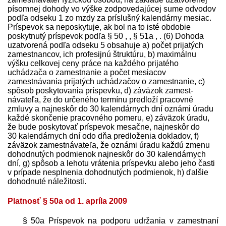
písomnej dohody vo výške zodpovedajúcej sume odvodov
podľa odseku 1 zo mzdy za príslušný kalendárny mesiac.
Príspevok sa neposkytuje, ak bol na to isté obdobie
poskytnutý príspevok podľa § 50 , , § 51a , . (6) Dohoda
uzatvorená podľa odseku 5 obsahuje a) počet prijatých
zamestnancov, ich profesijnú štruktúru, b) maximálnu
výšku celkovej ceny práce na každého prijatého
uchádzača o zamestnanie a počet mesiacov
zamestnávania prijatých uchádzačov o zamestnanie, c)
spôsob poskytovania príspevku, d) záväzok zamest­
návateľa, že do určeného termínu pred­loží pracovné
zmluvy a najneskôr do 30 kalendárnych dní oznámi úradu
každé skončenie pracovného pomeru, e) záväzok úradu,
že bude poskytovať príspevok mesačne, najneskôr do
30 kalendárnych dní odo dňa pred­loženia dokladov, f)
záväzok zamest­návateľa, že oznámi úradu každú zmenu
dohodnutých podmienok najneskôr do 30 kalendárnych
dní, g) spôsob a lehotu vrátenia príspevku alebo jeho časti
v prípade nesplnenia dohodnutých podmienok, h) ďalšie
dohodnuté náležitosti.
Platnosť § 50a od 1. apríla 2009
§ 50a Príspevok na podporu udržania v zamestnaní