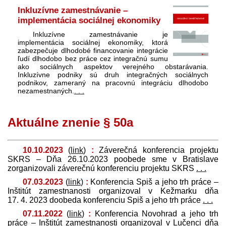
Inkluzívne zamestnávanie –
implementácia sociálnej ekonomiky
Inkluzívne zamestnávanie je
implementácia sociálnej ekonomiky, ktorá
zabezpečuje dlhodobé financovanie integrácie
ľudí dlhodobo bez práce cez integračnú sumu
ako sociálnych aspektov verejného obstarávania.
Inkluzívne podniky sú druh integračných sociálnych
podnikov, zameraný na pracovnú integráciu dlhodobo
nezamestnaných.
. . .
Aktuálne znenie § 50a
10.10.2023
(
link
)
:
Záverečná konferencia projektu
SKRS – Dňa 26.10.2023 poobede sme v Bratislave
zorganizovali záverečnú konferenciu projektu SKRS
. . .
07.03.2023
(
link
)
:
Konferencia Spiš a jeho trh práce –
Inštitút zamestnanosti organizoval v Kežmarku dňa
17. 4. 2023 doobeda konferenciu Spiš a jeho trh práce
. . .
07.11.2022
(
link
)
:
Konferencia Novohrad a jeho trh
práce – Inštitút zamestnanosti organizoval v Lučenci dňa