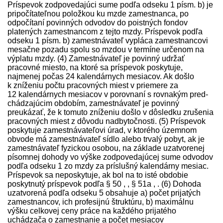
Príspevok zodpovedajúci sume podľa odseku 1 písm. b) je
pripočítateľnou položkou ku mzde zamestnanca, po
odpočítaní povinných odvodov do poistných fondov
platených zamestnancom z tejto mzdy. Príspevok podľa
odseku 1 písm. b) zamest­návateľ vypláca zamestnancovi
mesačne pozadu spolu so mzdou v termíne určenom na
výplatu mzdy. (4) Zamest­návateľ je povinný udržať
pracovné miesto, na ktoré sa príspevok poskytuje,
najmenej počas 24 kalendárnych mesiacov. Ak došlo
k zníženiu počtu pracovných miest v priemere za
12 kalendárnych mesiacov v porovnaní s rovnakým pred­
chádzajúcim obdobím, zamest­návateľ je povinný
preukázať, že k tomuto zníženiu došlo v dôsledku zrušenia
pracovných miest z dôvodu nadbytočnosti. (5) Príspevok
poskytuje zamest­návateľovi úrad, v ktorého územnom
obvode má zamest­návateľ sídlo alebo trvalý pobyt, ak je
zamest­návateľ fyzickou osobou, na základe uzatvorenej
písomnej dohody vo výške zodpovedajúcej sume odvodov
podľa odseku 1 zo mzdy za príslušný kalendárny mesiac.
Príspevok sa neposkytuje, ak bol na to isté obdobie
poskytnutý príspevok podľa § 50 , , § 51a , . (6) Dohoda
uzatvorená podľa odseku 5 obsahuje a) počet prijatých
zamestnancov, ich profesijnú štruktúru, b) maximálnu
výšku celkovej ceny práce na každého prijatého
uchádzača o zamestnanie a počet mesiacov