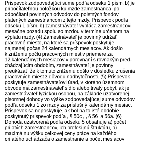
Príspevok zodpovedajúci sume podľa odseku 1 písm. b) je
pripočítateľnou položkou ku mzde zamestnanca, po
odpočítaní povinných odvodov do poistných fondov
platených zamestnancom z tejto mzdy. Príspevok podľa
odseku 1 písm. b) zamest­návateľ vypláca zamestnancovi
mesačne pozadu spolu so mzdou v termíne určenom na
výplatu mzdy. (4) Zamest­návateľ je povinný udržať
pracovné miesto, na ktoré sa príspevok poskytuje,
najmenej počas 24 kalendárnych mesiacov. Ak došlo
k zníženiu počtu pracovných miest v priemere za
12 kalendárnych mesiacov v porovnaní s rovnakým pred­
chádzajúcim obdobím, zamest­návateľ je povinný
preukázať, že k tomuto zníženiu došlo v dôsledku zrušenia
pracovných miest z dôvodu nadbytočnosti. (5) Príspevok
poskytuje zamest­návateľovi úrad, v ktorého územnom
obvode má zamest­návateľ sídlo alebo trvalý pobyt, ak je
zamest­návateľ fyzickou osobou, na základe uzatvorenej
písomnej dohody vo výške zodpovedajúcej sume odvodov
podľa odseku 1 zo mzdy za príslušný kalendárny mesiac.
Príspevok sa neposkytuje, ak bol na to isté obdobie
poskytnutý príspevok podľa , § 50c , , § 56 a 56a. (6)
Dohoda uzatvorená podľa odseku 5 obsahuje a) počet
prijatých zamestnancov, ich profesijnú štruktúru, b)
maximálnu výšku celkovej ceny práce na každého
prijatého uchádzača o zamestnanie a počet mesiacov