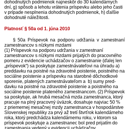
dohodnutých podmienok najneskôr do 30 kalendárnych
dní, g) spôsob a lehotu vrátenia príspevku alebo jeho časti
v prípade nesplnenia dohodnutých podmienok, h) ďalšie
dohodnuté náležitosti.
Platnosť § 50a od 1. júna 2010
§ 50a Príspevok na podporu udržania v zamestnaní
zamestnancov s nízkymi mzdami
(1) Príspevok na podporu udržania v zamestnaní
zamestnancov s nízkymi mzdami prijatých do pracovného
pomeru z evidencie uchádzačov o zamestnanie (ďalej len
„príspevok“) sa poskytuje zamest­návateľovi na úhradu a)
pred­davku na poistné na zdravotné poistenie, poistného na
sociálne poistenie a príspevku na starobné dôchodkové
sporenie, platených zamest­návateľom a b) sumy pred­
davku na poistné na zdravotné poistenie a poistného na
sociálne poistenie plateného zamestnancom. (2) Príspevok
sa poskytuje, ak hrubá mesačná mzda zamestnanca, ktorý
pracuje na plný pracovný úväzok, dosahuje najviac 50 %
z priemernej mesačnej mzdy zamestnanca v hospodárstve
Slovenskej republiky za prvý až tretí štvrťrok kalendárneho
roka, ktorý pred­chádza kalendárnemu roku, v ktorom sa
príspevok poskytuje a zamestnanec bol pred prijatím do
zamestnania vedený v evidencii uchádzačov