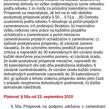
písomnej dohody vo výške zodpovedajúcej sume odvodov
podľa odseku 1 zo mzdy za príslušný kalendárny mesiac.
Príspevok sa neposkytuje, ak bol na to isté obdobie
poskytnutý príspevok podľa § 50 , , § 51a , . (6) Dohoda
uzatvorená podľa odseku 5 obsahuje a) počet prijatých
zamestnancov, ich profesijnú štruktúru, b) maximálnu
výšku celkovej ceny práce na každého prijatého
uchádzača o zamestnanie a počet mesiacov
zamestnávania prijatých uchádzačov o zamestnanie, c)
spôsob poskytovania príspevku, d) záväzok zamest­
návateľa, že do určeného termínu pred­loží pracovné
zmluvy a najneskôr do 30 kalendárnych dní oznámi úradu
každé skončenie pracovného pomeru, e) záväzok úradu,
že bude poskytovať príspevok mesačne, najneskôr do
30 kalendárnych dní odo dňa pred­loženia dokladov, f)
záväzok zamest­návateľa, že oznámi úradu každú zmenu
dohodnutých podmienok najneskôr do 30 kalendárnych
dní, g) spôsob a lehotu vrátenia príspevku alebo jeho časti
v prípade nesplnenia dohodnutých podmienok, h) ďalšie
dohodnuté náležitosti.
Platnosť § 50a od 23. septembra 2010
§ 50a Príspevok na podporu udržania v zamestnaní