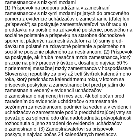
zamestnancov s nízkymi mzdami
(1) Príspevok na podporu udržania v zamestnaní
zamestnancov s nízkymi mzdami prijatých do pracovného
pomeru z evidencie uchádzačov o zamestnanie (ďalej len
„príspevok“) sa poskytuje zamest­návateľovi na úhradu a)
pred­davku na poistné na zdravotné poistenie, poistného na
sociálne poistenie a príspevku na starobné dôchodkové
sporenie, platených zamest­návateľom a b) sumy pred­
davku na poistné na zdravotné poistenie a poistného na
sociálne poistenie plateného zamestnancom. (2) Príspevok
sa poskytuje, ak hrubá mesačná mzda zamestnanca, ktorý
pracuje na plný pracovný úväzok, dosahuje najviac 50 %
z priemernej mesačnej mzdy zamestnanca v hospodárstve
Slovenskej republiky za prvý až tretí štvrťrok kalendárneho
roka, ktorý pred­chádza kalendárnemu roku, v ktorom sa
príspevok poskytuje a zamestnanec bol pred prijatím do
zamestnania vedený v evidencii uchádzačov
o zamestnanie najmenej tri mesiace. Ak bol občan pred
zaradením do evidencie uchádzačov o zamestnanie
sezónnym zamestnancom, podmienka vedenia v evidencii
uchádzačov o zamestnanie podľa pred­chádzajúcej vety sa
považuje za splnenú odo dňa nadobudnutia právoplatnosti
rozhodnutia o jeho zaradení do evidencie uchádzačov
o zamestnanie. (3) Zamest­návateľovi sa príspevok
poskytuje najviac počas 24 kalendárnych mesiacov.