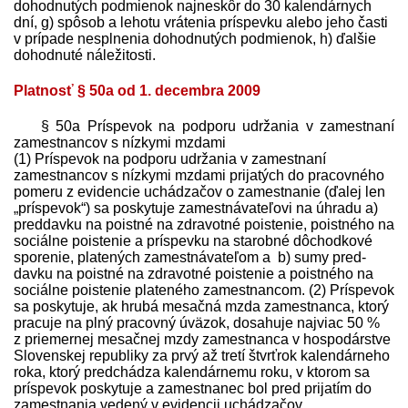
dohodnutých podmienok najneskôr do 30 kalendárnych
dní, g) spôsob a lehotu vrátenia príspevku alebo jeho časti
v prípade nesplnenia dohodnutých podmienok, h) ďalšie
dohodnuté náležitosti.
Platnosť § 50a od 1. decembra 2009
§ 50a Príspevok na podporu udržania v zamestnaní
zamestnancov s nízkymi mzdami
(1) Príspevok na podporu udržania v zamestnaní
zamestnancov s nízkymi mzdami prijatých do pracovného
pomeru z evidencie uchádzačov o zamestnanie (ďalej len
„príspevok“) sa poskytuje zamest­návateľovi na úhradu a)
pred­davku na poistné na zdravotné poistenie, poistného na
sociálne poistenie a príspevku na starobné dôchodkové
sporenie, platených zamest­návateľom a b) sumy pred­
davku na poistné na zdravotné poistenie a poistného na
sociálne poistenie plateného zamestnancom. (2) Príspevok
sa poskytuje, ak hrubá mesačná mzda zamestnanca, ktorý
pracuje na plný pracovný úväzok, dosahuje najviac 50 %
z priemernej mesačnej mzdy zamestnanca v hospodárstve
Slovenskej republiky za prvý až tretí štvrťrok kalendárneho
roka, ktorý pred­chádza kalendárnemu roku, v ktorom sa
príspevok poskytuje a zamestnanec bol pred prijatím do
zamestnania vedený v evidencii uchádzačov