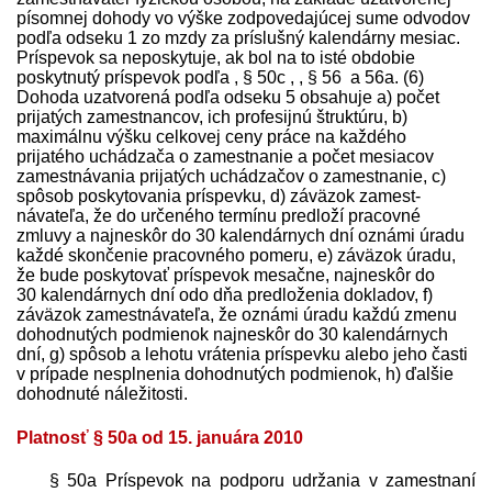
písomnej dohody vo výške zodpovedajúcej sume odvodov
podľa odseku 1 zo mzdy za príslušný kalendárny mesiac.
Príspevok sa neposkytuje, ak bol na to isté obdobie
poskytnutý príspevok podľa , § 50c , , § 56 a 56a. (6)
Dohoda uzatvorená podľa odseku 5 obsahuje a) počet
prijatých zamestnancov, ich profesijnú štruktúru, b)
maximálnu výšku celkovej ceny práce na každého
prijatého uchádzača o zamestnanie a počet mesiacov
zamestnávania prijatých uchádzačov o zamestnanie, c)
spôsob poskytovania príspevku, d) záväzok zamest­
návateľa, že do určeného termínu pred­loží pracovné
zmluvy a najneskôr do 30 kalendárnych dní oznámi úradu
každé skončenie pracovného pomeru, e) záväzok úradu,
že bude poskytovať príspevok mesačne, najneskôr do
30 kalendárnych dní odo dňa pred­loženia dokladov, f)
záväzok zamest­návateľa, že oznámi úradu každú zmenu
dohodnutých podmienok najneskôr do 30 kalendárnych
dní, g) spôsob a lehotu vrátenia príspevku alebo jeho časti
v prípade nesplnenia dohodnutých podmienok, h) ďalšie
dohodnuté náležitosti.
Platnosť § 50a od 15. januára 2010
§ 50a Príspevok na podporu udržania v zamestnaní