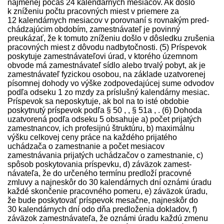
najmenej počas 24 kalendárnych mesiacov. Ak došlo
k zníženiu počtu pracovných miest v priemere za
12 kalendárnych mesiacov v porovnaní s rovnakým pred­
chádzajúcim obdobím, zamest­návateľ je povinný
preukázať, že k tomuto zníženiu došlo v dôsledku zrušenia
pracovných miest z dôvodu nadbytočnosti. (5) Príspevok
poskytuje zamest­návateľovi úrad, v ktorého územnom
obvode má zamest­návateľ sídlo alebo trvalý pobyt, ak je
zamest­návateľ fyzickou osobou, na základe uzatvorenej
písomnej dohody vo výške zodpovedajúcej sume odvodov
podľa odseku 1 zo mzdy za príslušný kalendárny mesiac.
Príspevok sa neposkytuje, ak bol na to isté obdobie
poskytnutý príspevok podľa § 50 , , § 51a , . (6) Dohoda
uzatvorená podľa odseku 5 obsahuje a) počet prijatých
zamestnancov, ich profesijnú štruktúru, b) maximálnu
výšku celkovej ceny práce na každého prijatého
uchádzača o zamestnanie a počet mesiacov
zamestnávania prijatých uchádzačov o zamestnanie, c)
spôsob poskytovania príspevku, d) záväzok zamest­
návateľa, že do určeného termínu pred­loží pracovné
zmluvy a najneskôr do 30 kalendárnych dní oznámi úradu
každé skončenie pracovného pomeru, e) záväzok úradu,
že bude poskytovať príspevok mesačne, najneskôr do
30 kalendárnych dní odo dňa pred­loženia dokladov, f)
záväzok zamest­návateľa, že oznámi úradu každú zmenu