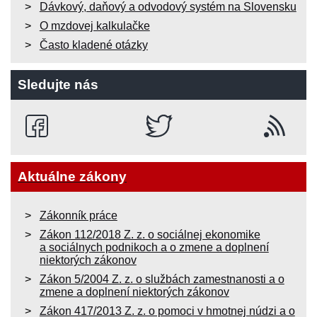
Dávkový, daňový a odvodový systém na Slovensku
O mzdovej kalkulačke
Často kladené otázky
Sledujte nás
Aktuálne zákony
Zákonník práce
Zákon 112/2018 Z. z. o sociálnej ekonomike
a sociálnych podnikoch a o zmene a doplnení
niektorých zákonov
Zákon 5/2004 Z. z. o službách zamestnanosti a o
zmene a doplnení niektorých zákonov
Zákon 417/2013 Z. z. o pomoci v hmotnej núdzi a o