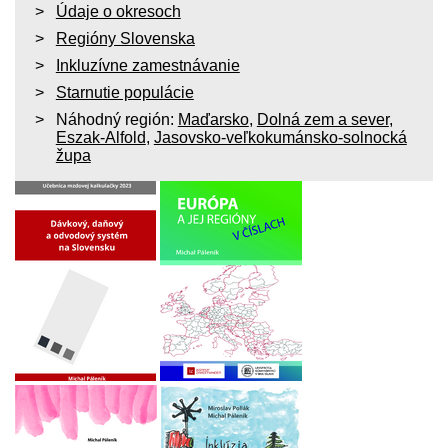
Údaje o okresoch
Regióny Slovenska
Inkluzívne zamestnávanie
Starnutie populácie
Náhodný región:
Maďarsko
,
Dolná zem a sever
,
Eszak-Alfold
,
Jasovsko-veľkokumánsko-solnocká
župa