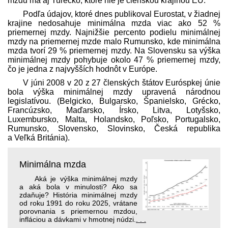
mzdu má aj Turecko, ktoré nie je členskou krajinou EÚ.
Podľa údajov, ktoré dnes publikoval Eurostat, v žiadnej
krajine nedosahuje minimálna mzda viac ako 52 %
priemernej mzdy. Najnižšie percento podielu minimálnej
mzdy na priemernej mzde malo Rumunsko, kde minimálna
mzda tvorí 29 % priemernej mzdy. Na Slovensku sa výška
minimálnej mzdy pohybuje okolo 47 % priemernej mzdy,
čo je jedna z najvyšších hodnôt v Európe.
V júni 2008 v 20 z 27 členských štátov Euróspkej únie
bola výška minimálnej mzdy upravená národnou
legislatívou. (Belgicko, Bulgarsko, Španielsko, Grécko,
Francúzsko, Maďarsko, Írsko, Litva, Lotyšsko,
Luxembursko, Malta, Holandsko, Poľsko, Portugalsko,
Rumunsko, Slovensko, Slovinsko, Česká republika
a Veľká Británia).
Minimálna mzda
Aká je výška minimálnej mzdy
a aká bola v minulosti? Ako sa
zdaňuje? História minimálnej mzdy
od roku 1991 do roku 2025, vrátane
porovnania s priemernou mzdou,
infláciou a dávkami v hmotnej núdzi.
. . .