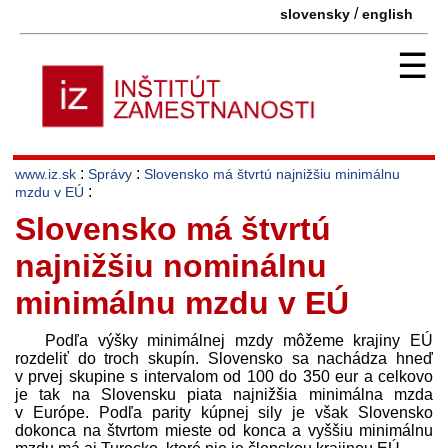
/
slovensky
english
☰
:
:
www.iz.sk
Správy
Slovensko má štvrtú najnižšiu minimálnu
:
mzdu v EÚ
Slovensko má štvrtú
najnižšiu nominálnu
minimálnu mzdu v EÚ
Podľa výšky minimálnej mzdy môžeme krajiny EÚ
rozdeliť do troch skupín. Slovensko sa nachádza hneď
v prvej skupine s intervalom od 100 do 350 eur a celkovo
je tak na Slovensku piata najnižšia minimálna mzda
v Európe. Podľa parity kúpnej sily je však Slovensko
dokonca na štvrtom mieste od konca a vyššiu minimálnu