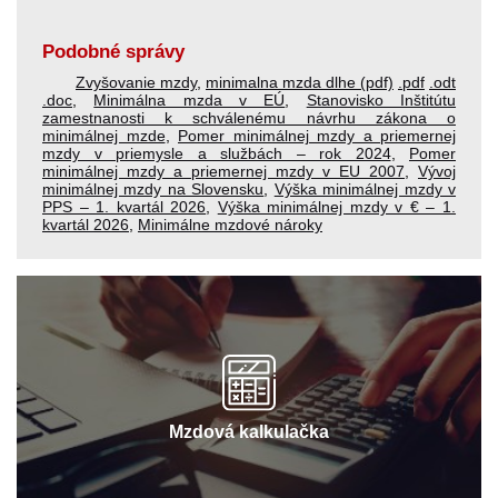
Podobné správy
Zvyšovanie mzdy
,
minimalna mzda dlhe (pdf)
.pdf
.odt
.doc
,
Minimálna mzda v EÚ
,
Stanovisko Inštitútu
zamestnanosti k schválenému návrhu zákona o
minimálnej mzde
,
Pomer minimálnej mzdy a priemernej
mzdy v priemysle a službách – rok 2024
,
Pomer
minimálnej mzdy a priemernej mzdy v EU 2007
,
Vývoj
minimálnej mzdy na Slovensku
,
Výška minimálnej mzdy v
PPS – 1. kvartál 2026
,
Výška minimálnej mzdy v € – 1.
kvartál 2026
,
Minimálne mzdové nároky
Mzdová kalkulačka