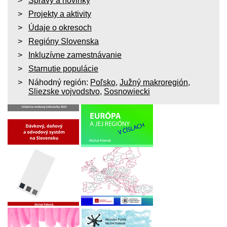
Správy a novinky
Projekty a aktivity
Údaje o okresoch
Regióny Slovenska
Inkluzívne zamestnávanie
Starnutie populácie
Náhodný región:
Poľsko
,
Južný makroregión
,
Sliezske vojvodstvo
,
Sosnowiecki