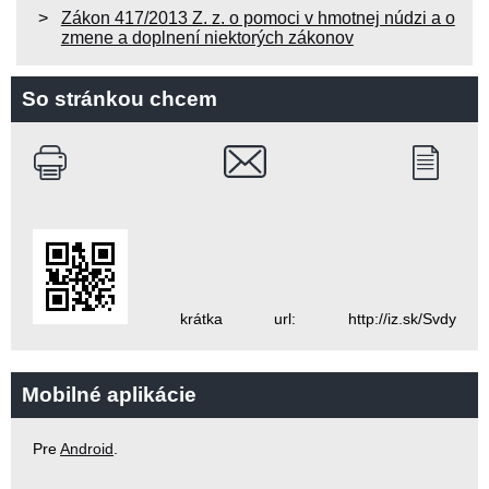
Zákon 417/2013 Z. z. o pomoci v hmotnej núdzi a o
zmene a doplnení niektorých zákonov
So stránkou chcem
krátka url: http://iz.sk/Svdy
Mobilné aplikácie
Pre
Android
.