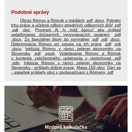
Podobné správy
Obraz Rómov a Rómok v médiách
.pdf
.docx
,
Potreby
trhu práce a učebné odbory stredných odborných škôl
.pdf
.odt
.doc
,
Program Aj ty máš šancu! ako príklad
uplatňovania dočasných vyrovnávacích opatrení
.pdf
.docx
,
Zo špeciálnej školy do normálnej
.pdf
.odt
.docx
,
Diskriminácia Rómov pri vstupe na trh práce
.pdf
.odt
.docx
,
Inklúzia Rómov v rámci zelenej ekonomiky na
Slovensku
.pdf
.epub
,
Vzdelávanie Rómov a Rómok
v kontexte celoživotného uplatnenia v spoločnosti
.pdf
.odp
,
Inklúzia Rómov v rámci zelenej ekonomiky na
Slovensku - príklady dobrej praxe
,
Mapa 150 obcí
,
Darí sa
- úspešné príklady obcí v spolunažívaní s Rómami
.pdf
Mzdová kalkulačka