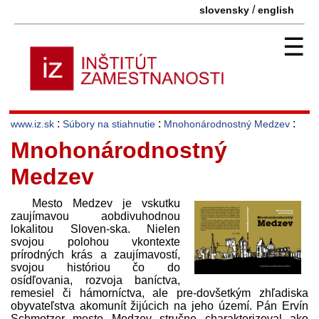
/
slovensky
english
☰
:
:
:
www.iz.sk
Súbory na stiahnutie
Mnohonárodnostný Medzev
Mnohonárodnostný
Medzev
Mesto Medzev je vskutku
zaujímavou aobdivuhodnou
lokalitou Sloven-ska. Nielen
svojou polohou vkontexte
prírodných krás a zaujímavostí,
svojou históriou čo do
osídľovania, rozvoja baníctva,
remesiel či hámorníctva, ale pre-dovšetkým zhľadiska
obyvateľstva akomunít žijúcich na jeho území. Pán Ervín
Schmotzer mesto Medzev stručne charakterizoval ako