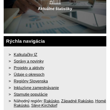
Aktuálne štatistiky
Rýchla navigácia
Kalkulačky IZ
Správy a novinky
Projekty a aktivity
Údaje o okresoch
Regióny Slovenska
Inkluzívne zamestnávanie
Starnutie populácie
Náhodný región:
Rakúsko
,
Západné Rakúsko
,
Horné
Rakúsko
,
Steyr-Kirchdorf