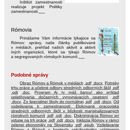
Inštitút zamestnanosti
realizuje projekt Politiky
zamestnanosti.
. . .
Rómovia
Prinášame Vám informácie týkajúce sa
Rómov: správy, naše články publikované
v médiách, prehľad našich aktivít a aktivít
iných organizácii, ktoré sa týkajú Rómov
a segregovaných rómskych komunít.
. . .
Podobné správy
Obraz Rómov a Rómok v médiách
.pdf
.docx
,
Potreby
trhu práce a učebné odbory stredných odborných škôl
.pdf
.odt
.doc
,
Program Aj ty máš šancu! ako príklad
uplatňovania dočasných vyrovnávacích opatrení
.pdf
.docx
,
Zo špeciálnej školy do normálnej
.pdf
.odt
.docx
,
Od
vzdelávania k zamestnanosti: Elokované pracoviská
stredných odborných škôl v blízkosti marginalizovaných
rómskych komunít
.pdf
.odt
.doc
,
Diskriminácia Rómov pri
vstupe na trh práce
.pdf
.odt
.docx
,
Inklúzia Rómov v rámci
zelenej ekonomiky na Slovensku
.pdf
.epub
,
Vzdelávanie
Rómov a Rómok v kontexte celoživotného uplatnenia