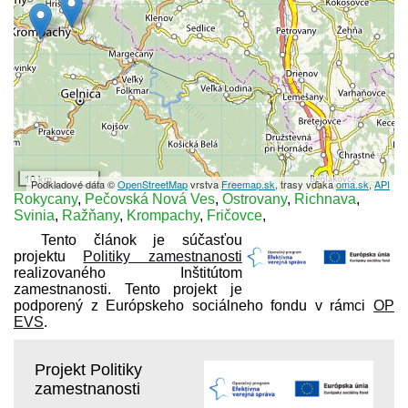
10 km
Podkladové dáta ©
OpenStreetMap
vrstva
Freemap.sk
, trasy vďaka
oma.sk
,
API
Rokycany
,
Pečovská Nová Ves
,
Ostrovany
,
Richnava
,
Svinia
,
Ražňany
,
Krompachy
,
Fričovce
,
Tento článok je súčasťou
projektu
Politiky zamestnanosti
realizovaného Inštitútom
zamestnanosti. Tento projekt je
podporený z Európskeho sociálneho fondu v rámci
OP
EVS
.
Projekt Politiky
zamestnanosti