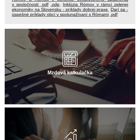
v spoločnosti
.pdf
.odp
,
Inklúzia Rómov v rámci zelenej
ekonomiky na Slovensku - príklady dobrej praxe
,
Darí sa -
úspešné príklady obcí v spolunažívaní s Rómami
.pdf
Mzdová kalkulačka