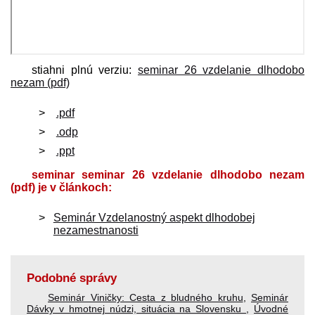
stiahni plnú verziu:
seminar 26 vzdelanie dlhodobo
nezam (pdf)
.pdf
.odp
.ppt
seminar seminar 26 vzdelanie dlhodobo nezam
(pdf) je v článkoch:
Seminár Vzdelanostný aspekt dlhodobej
nezamestnanosti
Podobné správy
Seminár Viničky: Cesta z bludného kruhu
,
Seminár
Dávky v hmotnej núdzi, situácia na Slovensku
,
Úvodné