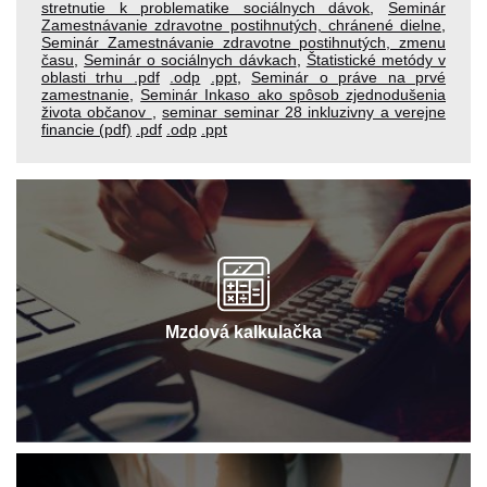
stretnutie k problematike sociálnych dávok
,
Seminár
Zamestnávanie zdravotne postihnutých, chránené dielne
,
Seminár Zamestnávanie zdravotne postihnutých, zmenu
času
,
Seminár o sociálnych dávkach
,
Štatistické metódy v
oblasti trhu
.pdf
.odp
.ppt
,
Seminár o práve na prvé
zamestnanie
,
Seminár Inkaso ako spôsob zjednodušenia
života občanov
,
seminar seminar 28 inkluzivny a verejne
financie (pdf)
.pdf
.odp
.ppt
Mzdová kalkulačka