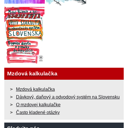
Mzdová kalkulačka
Mzdová kalkulačka
Dávkový, daňový a odvodový systém na Slovensku
O mzdovej kalkulačke
Často kladené otázky