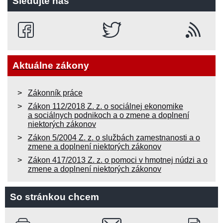
Sledujte nás
Aktuálne zákony
Zákonník práce
Zákon 112/2018 Z. z. o sociálnej ekonomike
a sociálnych podnikoch a o zmene a doplnení
niektorých zákonov
Zákon 5/2004 Z. z. o službách zamestnanosti a o
zmene a doplnení niektorých zákonov
Zákon 417/2013 Z. z. o pomoci v hmotnej núdzi a o
zmene a doplnení niektorých zákonov
So stránkou chcem