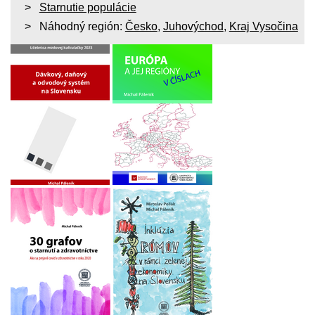
Starnutie populácie
Náhodný región:
Česko
,
Juhovýchod
,
Kraj Vysočina