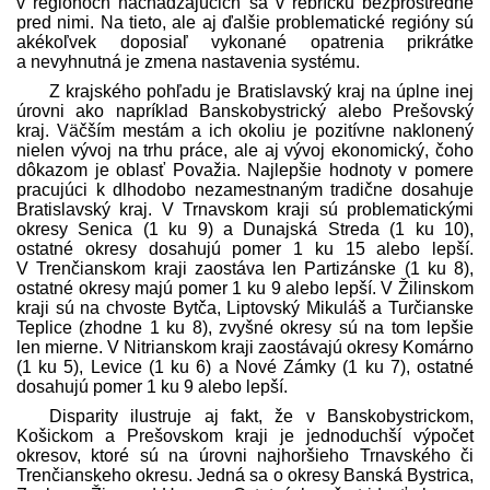
v regiónoch nachádzajúcich sa v rebríčku bezprostredne
pred nimi. Na tieto, ale aj ďalšie problematické regióny sú
akékoľvek doposiaľ vykonané opatrenia prikrátke
a nevyhnutná je zmena nastavenia systému.
Z krajského pohľadu je Bratislavský kraj na úplne inej
úrovni ako napríklad Banskobystrický alebo Prešovský
kraj. Väčším mestám a ich okoliu je pozitívne naklonený
nielen vývoj na trhu práce, ale aj vývoj ekonomický, čoho
dôkazom je oblasť Považia. Najlepšie hodnoty v pomere
pracujúci k dlhodobo nezamestnaným tradične dosahuje
Bratislavský kraj. V Trnavskom kraji sú problematickými
okresy Senica (1 ku 9) a Dunajská Streda (1 ku 10),
ostatné okresy dosahujú pomer 1 ku 15 alebo lepší.
V Trenčianskom kraji zaostáva len Partizánske (1 ku 8),
ostatné okresy majú pomer 1 ku 9 alebo lepší. V Žilinskom
kraji sú na chvoste Bytča, Liptovský Mikuláš a Turčianske
Teplice (zhodne 1 ku 8), zvyšné okresy sú na tom lepšie
len mierne. V Nitrianskom kraji zaostávajú okresy Komárno
(1 ku 5), Levice (1 ku 6) a Nové Zámky (1 ku 7), ostatné
dosahujú pomer 1 ku 9 alebo lepší.
Disparity ilustruje aj fakt, že v Banskobystrickom,
Košickom a Prešovskom kraji je jednoduchší výpočet
okresov, ktoré sú na úrovni najhoršieho Trnavského či
Trenčianskeho okresu. Jedná sa o okresy Banská Bystrica,