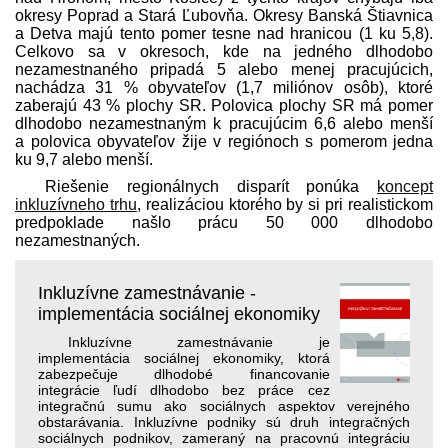
okresy Poprad a Stará Ľubovňa. Okresy Banská Štiavnica
a Detva majú tento pomer tesne nad hranicou (1 ku 5,8).
Celkovo sa v okresoch, kde na jedného dlhodobo
nezamestnaného pripadá 5 alebo menej pracujúcich,
nachádza 31 % obyvateľov (1,7 miliónov osôb), ktoré
zaberajú 43 % plochy SR. Polovica plochy SR má pomer
dlhodobo nezamestnaným k pracujúcim 6,6 alebo menší
a polovica obyvateľov žije v regiónoch s pomerom jedna
ku 9,7 alebo menší.
Riešenie regionálnych disparít ponúka
koncept
inkluzívneho trhu
, realizáciou ktorého by si pri realistickom
pred­poklade našlo prácu 50 000 dlhodobo
nezamestnaných.
Inkluzívne zamestnávanie -
implementácia sociálnej ekonomiky
Inkluzívne zamestnávanie je
implementácia sociálnej ekonomiky, ktorá
zabezpečuje dlhodobé financovanie
integrácie ľudí dlhodobo bez práce cez
integračnú sumu ako sociálnych aspektov verejného
obstarávania. Inkluzívne podniky sú druh integračných
sociálnych podnikov, zameraný na pracovnú integráciu