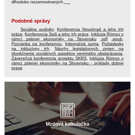
dlhodobo nezamestnaných.
. . .
Podobné správy
Sociálne podniky
,
Konferencia Novohrad a jeho trh
práce
,
Konferencia Spiš a jeho trh práce
,
Inklúzia Rómov v
rámci zelenej ekonomiky na Slovensku
.pdf
.epub
,
Pozvánka na konferenciu
,
Integračná suma
,
Požiadavky
na inkluzívny trh
,
Návrhy legislatívnych zmien na
sfunkčnenie sociálnych aspektov verejného obstarávania
,
Záverečná konferencia projektu SKRS
,
Inklúzia Rómov v
rámci zelenej ekonomiky na Slovensku - príklady dobrej
praxe
Mzdová kalkulačka