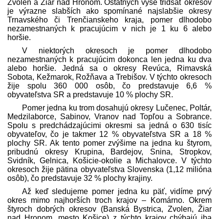
Zvolen a Žiar nad Hronom. Ostatných vyše tridsať okresov
je výrazne slabších ako spomínané najslabšie okresy
Trnavského či Trenčianskeho kraja, pomer dlhodobo
nezamestnaných k pracujúcim v nich je 1 ku 6 alebo
horšie.
V niektorých okresoch je pomer dlhodobo
nezamestnaných k pracujúcim dokonca len jedna ku dva
alebo horšie. Jedná sa o okresy Revúca, Rimavská
Sobota, Kežmarok, Rožňava a Trebišov. V týchto okresoch
žije spolu 360 000 osôb, čo pred­stavuje 6,6 %
obyvateľstva SR a pred­stavuje 10 % plochy SR.
Pomer jedna ku trom dosahujú okresy Lučenec, Poltár,
Medzilaborce, Sabinov, Vranov nad Topľou a Sobrance.
Spolu s pred­chádzajúcimi okresmi sa jedná o 630 tisíc
obyvateľov, čo je takmer 12 % obyvateľstva SR a 18 %
plochy SR. Ak tento pomer zvýšime na jedna ku štyrom,
pribudnú okresy Krupina, Bardejov, Snina, Stropkov,
Svidník, Gelnica, Košicie-okolie a Michalovce. V týchto
okresoch žije pätina obyvateľstva Slovenska (1,12 milióna
osôb), čo pred­stavuje 32 % plochy krajiny.
Až keď sledujeme pomer jedna ku päť, vidíme prvý
okres mimo najhorších troch krajov – Komárno. Okrem
štyroch dobrých okresov (Banská Bystrica, Zvolen, Žiar
nad Hronom, mesto Košice) z týchto krajov chýbajú iba