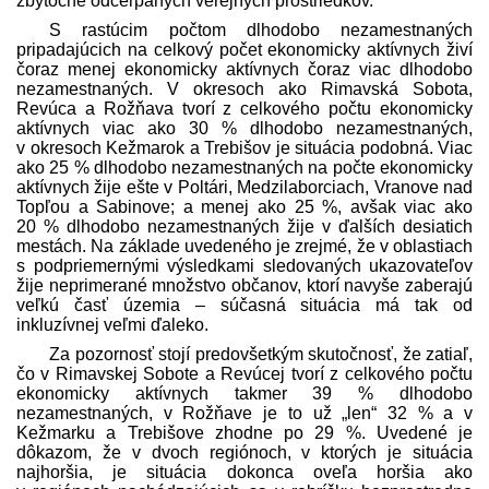
zbytočne odčerpaných verejných prostriedkov.
S rastúcim počtom dlhodobo nezamestnaných
pripadajúcich na celkový počet ekonomicky aktívnych živí
čoraz menej ekonomicky aktívnych čoraz viac dlhodobo
nezamestnaných. V okresoch ako Rimavská Sobota,
Revúca a Rožňava tvorí z celkového počtu ekonomicky
aktívnych viac ako 30 % dlhodobo nezamestnaných,
v okresoch Kežmarok a Trebišov je situácia podobná. Viac
ako 25 % dlhodobo nezamestnaných na počte ekonomicky
aktívnych žije ešte v Poltári, Medzilaborciach, Vranove nad
Topľou a Sabinove; a menej ako 25 %, avšak viac ako
20 % dlhodobo nezamestnaných žije v ďalších desiatich
mestách. Na základe uvedeného je zrejmé, že v oblastiach
s podpriemernými výsledkami sledovaných ukazovateľov
žije neprimerané množstvo občanov, ktorí navyše zaberajú
veľkú časť územia – súčasná situácia má tak od
inkluzívnej veľmi ďaleko.
Za pozornosť stojí pred­ovšetkým skutočnosť, že zatiaľ,
čo v Rimavskej Sobote a Revúcej tvorí z celkového počtu
ekonomicky aktívnych takmer 39 % dlhodobo
nezamestnaných, v Rožňave je to už „len“ 32 % a v
Kežmarku a Trebišove zhodne po 29 %. Uvedené je
dôkazom, že v dvoch regiónoch, v ktorých je situácia
najhoršia, je situácia dokonca oveľa horšia ako