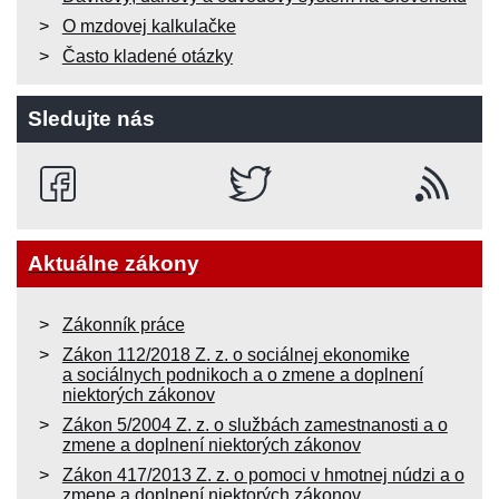
O mzdovej kalkulačke
Často kladené otázky
Sledujte nás
Aktuálne zákony
Zákonník práce
Zákon 112/2018 Z. z. o sociálnej ekonomike
a sociálnych podnikoch a o zmene a doplnení
niektorých zákonov
Zákon 5/2004 Z. z. o službách zamestnanosti a o
zmene a doplnení niektorých zákonov
Zákon 417/2013 Z. z. o pomoci v hmotnej núdzi a o
zmene a doplnení niektorých zákonov