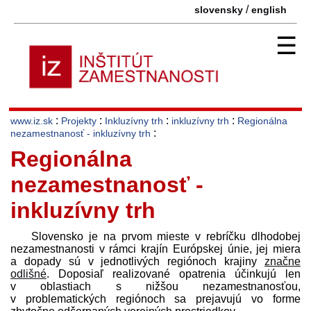
/
slovensky
english
☰
:
:
:
:
www.iz.sk
Projekty
Inkluzívny trh
inkluzívny trh
Regionálna
:
nezamestnanosť - inkluzívny trh
Regionálna
nezamestnanosť -
inkluzívny trh
Slovensko je na prvom mieste v rebríčku dlhodobej
nezamestnanosti v rámci krajín Európskej únie, jej miera
a dopady sú v jednotlivých regiónoch krajiny
značne
odlišné
. Doposiaľ realizované opatrenia účinkujú len
v oblastiach s nižšou nezamestnanosťou,
v problematických regiónoch sa prejavujú vo forme