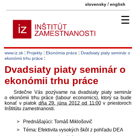
/
slovensky
english
☰
:
:
:
www.iz.sk
Projekty
Ekonómia práce
Dvadsiaty piaty seminár o
:
ekonómii trhu práce
Dvadsiaty piaty seminár o
ekonómii trhu práce
Srdečne Vás pozývame na dvadsiaty piaty seminár
o ekonómii trhu práce (labour economics), ktorý sa bude
konať v piatok
dňa 29. júna 2012 od 11:00
v priestoroch
Inštitútu zamestnanosti.
Prednášajúci: Tomáš Miklošovič
Téma: Efektivita vysokých škôl z pohľadu DEA