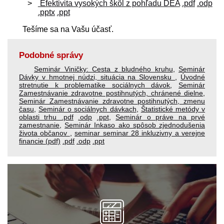
Efektivita vysokých škôl z pohľadu DEA
.pdf
.odp
.pptx
.ppt
Tešíme sa na Vašu účasť.
Podobné správy
Seminár Viničky: Cesta z bludného kruhu
,
Seminár
Dávky v hmotnej núdzi, situácia na Slovensku
,
Úvodné
stretnutie k problematike sociálnych dávok
,
Seminár
Zamestnávanie zdravotne postihnutých, chránené dielne
,
Seminár Zamestnávanie zdravotne postihnutých, zmenu
času
,
Seminár o sociálnych dávkach
,
Štatistické metódy v
oblasti trhu
.pdf
.odp
.ppt
,
Seminár o práve na prvé
zamestnanie
,
Seminár Inkaso ako spôsob zjednodušenia
života občanov
,
seminar seminar 28 inkluzivny a verejne
financie (pdf)
.pdf
.odp
.ppt