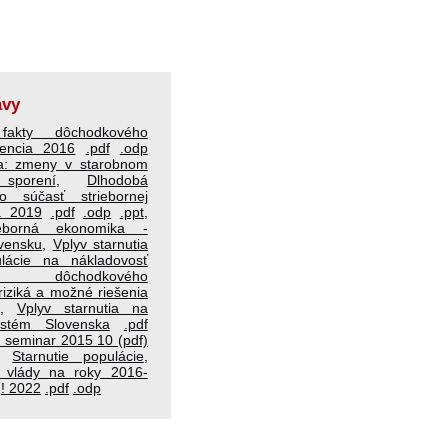
ávy
akty dôchodkového
rencia 2016
.pdf
.odp
ia: zmeny v starobnom
sporení
,
Dlhodobá
ko súčasť striebornej
a 2019
.pdf
.odp
.ppt
,
rieborná ekonomika -
ovensku
,
Vplyv starnutia
ulácie na nákladovosť
o dôchodkového
iziká a možné riešenia
,
Vplyv starnutia na
ystém Slovenska
.pdf
a seminar 2015 10 (pdf)
,
Starnutie populácie
,
y vlády na roky 2016-
! 2022
.pdf
.odp