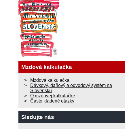
Mzdová kalkulačka
Mzdová kalkulačka
Dávkový, daňový a odvodový systém na
Slovensku
O mzdovej kalkulačke
Často kladené otázky
Sledujte nás