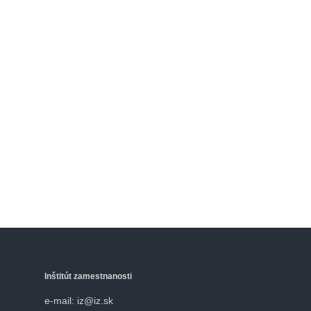
Inštitút zamestnanosti
e-mail: iz@iz.sk