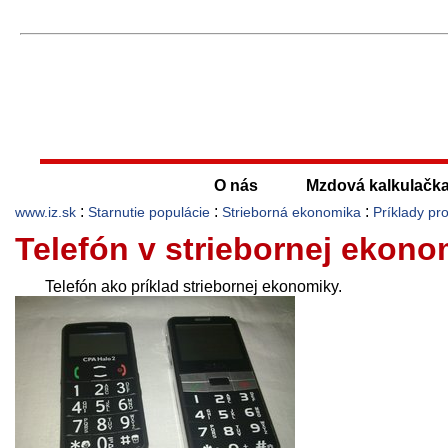
O nás
Mzdová kalkulačk
:
:
:
www.iz.sk
Starnutie populácie
Strieborná ekonomika
Príklady pr
Telefón v striebornej ekono
Telefón ako príklad striebornej ekonomiky.