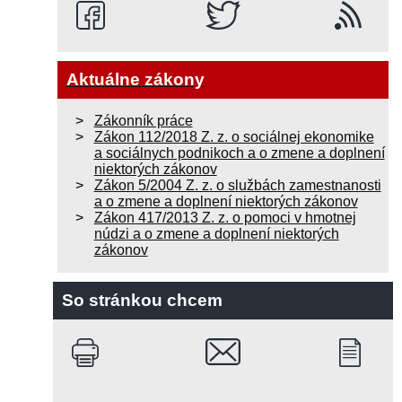
Aktuálne zákony
Zákonník práce
Zákon 112/2018 Z. z. o sociálnej ekonomike
a sociálnych podnikoch a o zmene a doplnení
niektorých zákonov
Zákon 5/2004 Z. z. o službách zamestnanosti
a o zmene a doplnení niektorých zákonov
Zákon 417/2013 Z. z. o pomoci v hmotnej
núdzi a o zmene a doplnení niektorých
zákonov
So stránkou chcem