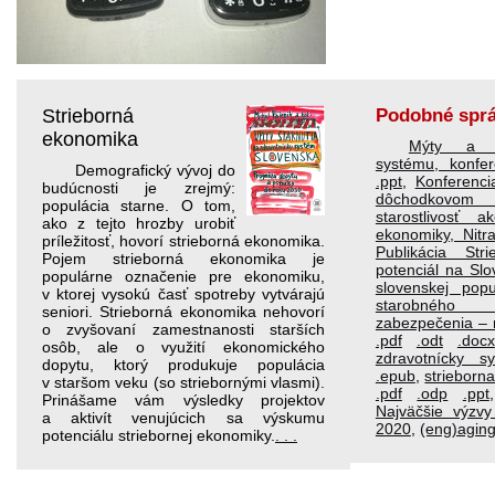
Strieborná
Podobné spr
ekonomika
Mýty a f
systému, konfe
Demografický vývoj do
.ppt
,
Konferenc
budúcnosti je zrejmý:
dôchodkovom 
populácia starne. O tom,
starostlivosť a
ako z tejto hrozby urobiť
ekonomiky, Nitr
príležitosť, hovorí strieborná ekonomika.
Publikácia St
Pojem strieborná ekonomika je
potenciál na Sl
populárne označenie pre ekonomiku,
slovenskej pop
v ktorej vysokú časť spotreby vytvárajú
starobnéh
seniori. Strieborná ekonomika nehovorí
zabezpečenia – r
o zvyšovaní zamestnanosti starších
.pdf
.odt
.docx
osôb, ale o využití ekonomického
zdravotnícky s
dopytu, ktorý produkuje populácia
.epub
,
strieborn
v staršom veku (so striebornými vlasmi).
.pdf
.odp
.ppt
Prinášame vám výsledky projektov
Najväčšie výzv
a aktivít venujúcich sa výskumu
2020
,
(eng)aging
potenciálu striebornej ekonomiky.
. . .