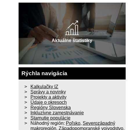
Aktuálne štatistiky
Rýchla navigácia
Kalkulačky IZ
Správy a novinky
Projekty a aktivity
Údaje o okresoch
Regióny Slovenska
Inkluzívne zamestnávanie
Starnutie populácie
Náhodný región:
Poľsko
,
Severozápadný
makroregión
,
Západopomoranské vojvodstvo
,