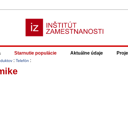
a
Starnutie populácie
Aktuálne údaje
Proje
:
:
oduktov
Telefón
mike