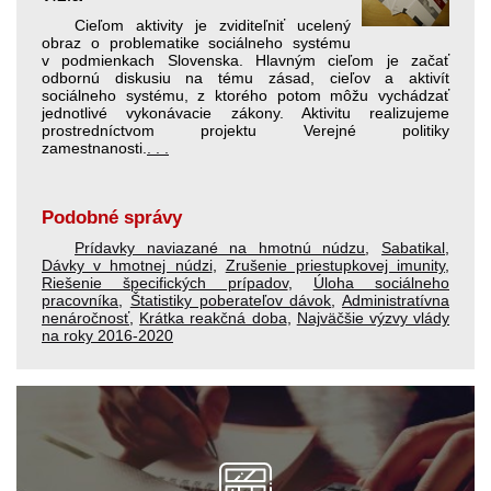
Cieľom aktivity je zviditeľniť ucelený
obraz o problematike sociálneho systému
v podmienkach Slovenska. Hlavným cieľom je začať
odbornú diskusiu na tému zásad, cieľov a aktivít
sociálneho systému, z ktorého potom môžu vychádzať
jednotlivé vykonávacie zákony. Aktivitu realizujeme
prostredníctvom projektu Verejné politiky
zamestnanosti.
. . .
Podobné správy
Prídavky naviazané na hmotnú núdzu
,
Sabatikal
,
Dávky v hmotnej núdzi
,
Zrušenie priestupkovej imunity
,
Riešenie špecifických prípadov
,
Úloha sociálneho
pracovníka
,
Štatistiky poberateľov dávok
,
Administratívna
nenáročnosť
,
Krátka reakčná doba
,
Najväčšie výzvy vlády
na roky 2016-2020