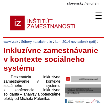
/
slovensky
english
☰
:
:
:
www.iz.sk
Súbory na stiahnutie
konf 2014 nov palenik (pdf)
Inkluzívne zamestnávanie
v kontexte sociálneho
systému
Prezentácia Inkluzívne
zamestnávanie v kontexte
sociálneho systému
z konferencie Inkluzívna
solidarita – analýzy a potenciálne
efekty od Michala Páleníka.