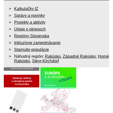
Kalkulačky IZ
Správy a novinky
Projekty a aktivity
Údaje o okresoch
Regióny Slovenska
Inkluzívne zamestnávanie
Starnutie populácie
Náhodný región:
Rakúsko
,
Západné Rakúsko
,
Horné
Rakúsko
,
Steyr-Kirchdorf