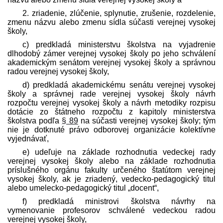
2. zriadenie, zlúčenie, splynutie, zrušenie, rozdelenie,
zmenu názvu alebo zmenu sídla súčasti verejnej vysokej
školy,
c) pred­kladá ministerstvu školstva na vyjadrenie
dlhodobý zámer verejnej vysokej školy po jeho schválení
akademickým senátom verejnej vysokej školy a správnou
radou verejnej vysokej školy,
d) pred­kladá akademickému senátu verejnej vysokej
školy a správnej rade verejnej vysokej školy návrh
rozpočtu verejnej vysokej školy a návrh metodiky rozpisu
dotácie zo štátneho rozpočtu z kapitoly ministerstva
školstva podľa
§ 89
na súčasti verejnej vysokej školy; tým
nie je dotknuté právo odborovej organizácie kolektívne
vyjednávať,
e) udeľuje na základe rozhodnutia vedeckej rady
verejnej vysokej školy alebo na základe rozhodnutia
príslušného orgánu fakulty určeného štatútom verejnej
vysokej školy, ak je zriadený, vedecko-pedagogický titul
alebo umelecko-pedagogický titul „docent“,
f) pred­kladá ministrovi školstva návrhy na
vymenovanie profesorov schválené vedeckou radou
verejnej vysokej školy,