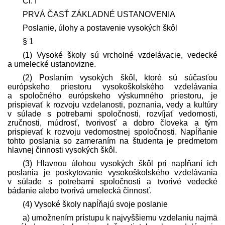
Čl. I
PRVÁ ČASŤ ZÁKLADNÉ USTANOVENIA
Poslanie, úlohy a postavenie vysokých škôl
§ 1
(1) Vysoké školy sú vrcholné vzdelávacie, vedecké
a umelecké ustanovizne.
(2) Poslaním vysokých škôl, ktoré sú súčasťou
európskeho priestoru vysoko­školského vzdelávania
a spoločného európskeho výskumného priestoru, je
prispievať k rozvoju vzdelanosti, poznania, vedy a kultúry
v súlade s potrebami spoločnosti, rozvíjať vedomosti,
zručnosti, múdrosť, tvorivosť a dobro človeka a tým
prispievať k rozvoju vedomostnej spoločnosti. Napĺňanie
tohto poslania so zameraním na študenta je pred­metom
hlavnej činnosti vysokých škôl.
(3) Hlavnou úlohou vysokých škôl pri napĺňaní ich
poslania je poskytovanie vysoko­školského vzdelávania
v súlade s potrebami spoločnosti a tvorivé vedecké
bádanie alebo tvorivá umelecká činnosť.
(4) Vysoké školy napĺňajú svoje poslanie
a) umožnením prístupu k najvyššiemu vzdelaniu najmä