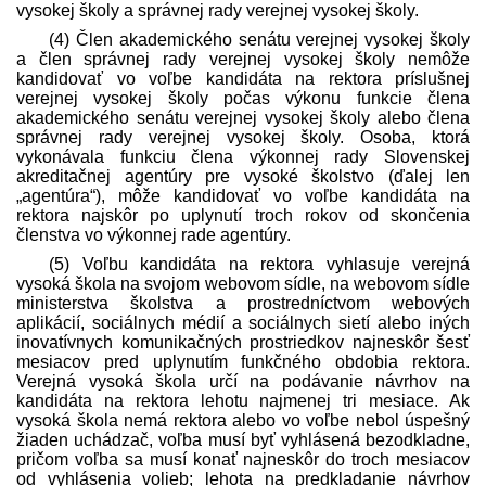
vysokej školy a správnej rady verejnej vysokej školy.
(4) Člen akademického senátu verejnej vysokej školy
a člen správnej rady verejnej vysokej školy nemôže
kandidovať vo voľbe kandidáta na rektora príslušnej
verejnej vysokej školy počas výkonu funkcie člena
akademického senátu verejnej vysokej školy alebo člena
správnej rady verejnej vysokej školy. Osoba, ktorá
vykonávala funkciu člena výkonnej rady Slovenskej
akreditačnej agentúry pre vysoké školstvo (ďalej len
„agentúra“), môže kandidovať vo voľbe kandidáta na
rektora najskôr po uplynutí troch rokov od skončenia
členstva vo výkonnej rade agentúry.
(5) Voľbu kandidáta na rektora vyhlasuje verejná
vysoká škola na svojom webovom sídle, na webovom sídle
ministerstva školstva a prostredníctvom webových
aplikácií, sociálnych médií a sociálnych sietí alebo iných
inovatívnych komunikačných prostriedkov najneskôr šesť
mesiacov pred uplynutím funkčného obdobia rektora.
Verejná vysoká škola určí na podávanie návrhov na
kandidáta na rektora lehotu najmenej tri mesiace. Ak
vysoká škola nemá rektora alebo vo voľbe nebol úspešný
žiaden uchádzač, voľba musí byť vyhlásená bezodkladne,
pričom voľba sa musí konať najneskôr do troch mesiacov
od vyhlásenia volieb; lehota na pred­kladanie návrhov