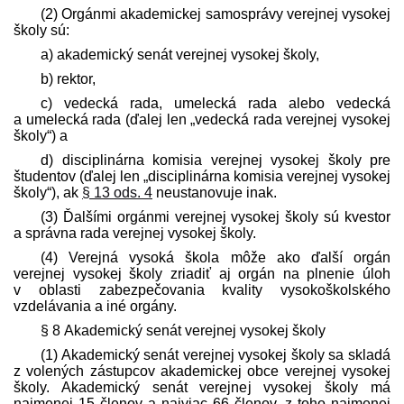
(2) Orgánmi akademickej samosprávy verejnej vysokej
školy sú:
a) akademický senát verejnej vysokej školy,
b) rektor,
c) vedecká rada, umelecká rada alebo vedecká
a umelecká rada (ďalej len „vedecká rada verejnej vysokej
školy“) a
d) disciplinárna komisia verejnej vysokej školy pre
študentov (ďalej len „disciplinárna komisia verejnej vysokej
školy“), ak
§ 13 ods. 4
neustanovuje inak.
(3) Ďalšími orgánmi verejnej vysokej školy sú kvestor
a správna rada verejnej vysokej školy.
(4) Verejná vysoká škola môže ako ďalší orgán
verejnej vysokej školy zriadiť aj orgán na plnenie úloh
v oblasti zabezpečovania kvality vysoko­školského
vzdelávania a iné orgány.
§ 8 Akademický senát verejnej vysokej školy
(1) Akademický senát verejnej vysokej školy sa skladá
z volených zástupcov akademickej obce verejnej vysokej
školy. Akademický senát verejnej vysokej školy má
najmenej 15 členov a najviac 66 členov, z toho najmenej