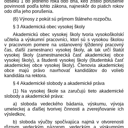
odseku 1 do jedného roka odo dňa, keď zistilo porušenie
povinnosti podľa tohto zákona, najneskôr do piatich rokov
odo dňa jeho porušenia.
(6) Výnosy z pokút sú príjmom štátneho rozpočtu.
§ 3 Akademická obec vysokej školy
Akademickú obec vysokej školy tvoria vysoko­školskí
učitelia a výskumní pracovníci, ktorí sú s vysokou školou
v pracovnom pomere na ustanovený týždenný pracovný
čas, ďalší zamestnanci vysokej školy, ak tak určí štatút
vysokej školy (zamestnanecká časť akademickej obce
vysokej školy), a študenti vysokej školy (študentská časť
akademickej obce vysokej školy). Členovia akademickej
obce majú právo navrhovať kandidátov do volieb
kandidáta na rektora.
§ 4 Akademické slobody a akademické práva
(1) Na vysokej škole sa zaručujú tieto akademické
slobody a akademické práva:
a) sloboda vedeckého bádania, výskumu, vývoja
umeleckej a ďalšej tvorivej činnosti a zverejňovanie ich
výsledkov,
b) sloboda výučby spočívajúca najmä v otvorenosti
rôznym vedeckým názorom, vedeckým a výskumným