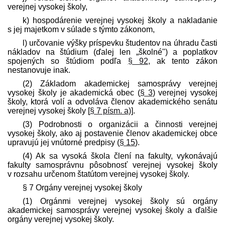
verejnej vysokej školy,
k) hospodárenie verejnej vysokej školy a nakladanie
s jej majetkom v súlade s týmto zákonom,
l) určovanie výšky príspevku študentov na úhradu časti
nákladov na štúdium (ďalej len „školné") a poplatkov
spojených so štúdiom podľa
§ 92
, ak tento zákon
nestanovuje inak.
(2) Základom akademickej samosprávy verejnej
vysokej školy je akademická obec (
§ 3
) verejnej vysokej
školy, ktorá volí a odvoláva členov akademického senátu
verejnej vysokej školy [
§ 7 písm. a)
].
(3) Podrobnosti o organizácii a činnosti verejnej
vysokej školy, ako aj postavenie členov akademickej obce
upravujú jej vnútorné pred­pisy (
§ 15
).
(4) Ak sa vysoká škola člení na fakulty, vykonávajú
fakulty samosprávnu pôsobnosť verejnej vysokej školy
v rozsahu určenom štatútom verejnej vysokej školy.
§ 7 Orgány verejnej vysokej školy
(1) Orgánmi verejnej vysokej školy sú orgány
akademickej samosprávy verejnej vysokej školy a ďalšie
orgány verejnej vysokej školy.