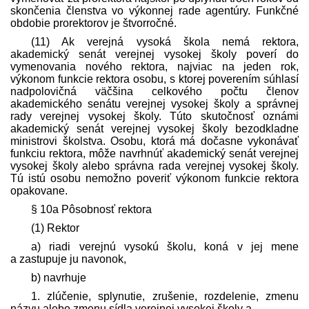
skončenia členstva vo výkonnej rade agentúry. Funkčné
obdobie prorektorov je štvorročné.
(11) Ak verejná vysoká škola nemá rektora,
akademický senát verejnej vysokej školy poverí do
vymenovania nového rektora, najviac na jeden rok,
výkonom funkcie rektora osobu, s ktorej poverením súhlasí
nadpolovičná väčšina celkového počtu členov
akademického senátu verejnej vysokej školy a správnej
rady verejnej vysokej školy. Túto skutočnosť oznámi
akademický senát verejnej vysokej školy bezodkladne
ministrovi školstva. Osobu, ktorá má dočasne vykonávať
funkciu rektora, môže navrhnúť akademický senát verejnej
vysokej školy alebo správna rada verejnej vysokej školy.
Tú istú osobu nemožno poveriť výkonom funkcie rektora
opakovane.
§ 10a Pôsobnosť rektora
(1) Rektor
a) riadi verejnú vysokú školu, koná v jej mene
a zastupuje ju navonok,
b) navrhuje
1. zlúčenie, splynutie, zrušenie, rozdelenie, zmenu
názvu alebo zmenu sídla verejnej vysokej školy a