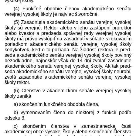
vysokej školy.
(4) Funkčné obdobie členov akademického senátu
verejnej vysokej školy je najviac štvorročné.
(5) Zasadnutia akademického senátu verejnej vysokej
školy sú verejné. Rektor alebo v jeho zastúpení prorektor
alebo kvestor a pred­seda správnej rady verejnej vysokej
školy má právo vystúpiť na zasadnutí v súlade s rokovacím
poriadkom akademického senátu verejnej vysokej školy
kedykoľvek, keď o to požiada. Na žiadosť rektora je pred­
seda akademického senátu verejnej vysokej školy povinný
bezodkladne, najneskôr však do 14 dní zvolať zasadnutie
akademického senátu verejnej vysokej školy. Ak tak pred­
seda akademického senátu verejnej vysokej školy neurobí,
zvolá zasadnutie akademického senátu verejnej vysokej
školy rektor.
(6) Členstvo v akademickom senáte verejnej vysokej
školy zaniká
a) skončením funkčného obdobia člena,
b) vymenovaním člena do niektorej z funkcií podľa
odseku 3,
c) skončením členstva v zamestnaneckej časti
akademickej obce vysokej školy alebo skončením členstva