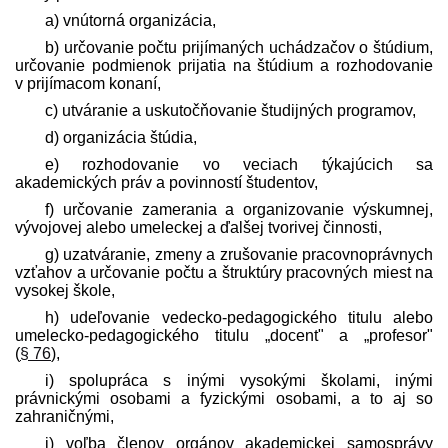
a) vnútorná organizácia,
b) určovanie počtu prijímaných uchádzačov o štúdium,
určovanie podmienok prijatia na štúdium a rozhodovanie
v prijímacom konaní,
c) utváranie a uskutočňovanie študijných programov,
d) organizácia štúdia,
e) rozhodovanie vo veciach týkajúcich sa
akademických práv a povinností študentov,
f) určovanie zamerania a organizovanie výskumnej,
vývojovej alebo umeleckej a ďalšej tvorivej činnosti,
g) uzatváranie, zmeny a zrušovanie pracovnoprávnych
vzťahov a určovanie počtu a štruktúry pracovných miest na
vysokej škole,
h) udeľovanie vedecko-pedagogického titulu alebo
umelecko-pedagogického titulu „docent" a „profesor"
(
§ 76
),
i) spolupráca s inými vysokými školami, inými
právnickými osobami a fyzickými osobami, a to aj so
zahraničnými,
j) voľba členov orgánov akademickej samosprávy