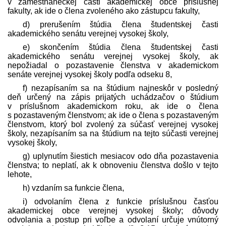
v zamestnaneckej časti akademickej obce príslušnej
fakulty, ak ide o člena zvoleného ako zástupcu fakulty,
d) prerušením štúdia člena študentskej časti
akademického senátu verejnej vysokej školy,
e) skončením štúdia člena študentskej časti
akademického senátu verejnej vysokej školy, ak
nepožiadal o pozastavenie členstva v akademickom
senáte verejnej vysokej školy podľa odseku 8,
f) nezapísaním sa na štúdium najneskôr v posledný
deň určený na zápis prijatých uchádzačov o štúdium
v príslušnom akademickom roku, ak ide o člena
s pozastaveným členstvom; ak ide o člena s pozastaveným
členstvom, ktorý bol zvolený za súčasť verejnej vysokej
školy, nezapísaním sa na štúdium na tejto súčasti verejnej
vysokej školy,
g) uplynutím šiestich mesiacov odo dňa pozastavenia
členstva; to neplatí, ak k obnoveniu členstva došlo v tejto
lehote,
h) vzdaním sa funkcie člena,
i) odvolaním člena z funkcie príslušnou časťou
akademickej obce verejnej vysokej školy; dôvody
odvolania a postup pri voľbe a odvolaní určuje vnútorný