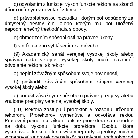
c) odvolaním z funkcie; výkon funkcie rektora sa skončí
dňom určeným v odvolaní z funkcie,
d) právoplatnosťou rozsudku, ktorým bol odsúdený za
úmyselný trestný čin, alebo ktorým mu bol uložený
nepodmienečný trest odňatia slobody,
e) obmedzením spôsobilosti na právne úkony,
f) smrťou alebo vyhlásením za mŕtveho.
(9) Akademický senát verejnej vysokej školy alebo
správna rada verejnej vysokej školy môžu navrhnúť
odvolanie rektora, ak rektor
a) neplní závažným spôsobom svoje povinnosti,
b) poškodil závažným spôsobom záujem verejnej
vysokej školy alebo
c) porušil závažným spôsobom právne pred­pisy alebo
vnútorné pred­pisy verejnej vysokej školy.
(10) Rektora zastupujú prorektori v rozsahu určenom
rektorom. Prorektorov vymenúva a odvoláva rektor.
Pracovný pomer na výkon funkcie prorektora sa dohodne
na dobu výkonu funkcie prorektora. Osobu, ktorá
vykonávala funkciu člena výkonnej rady agentúry, možno
vymenovať za prorektora najskôr po uplynutí troch rokov od