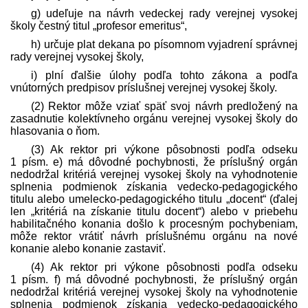
g) udeľuje na návrh vedeckej rady verejnej vysokej
školy čestný titul „profesor emeritus“,
h) určuje plat dekana po písomnom vyjadrení správnej
rady verejnej vysokej školy,
i) plní ďalšie úlohy podľa tohto zákona a podľa
vnútorných pred­pisov príslušnej verejnej vysokej školy.
(2) Rektor môže vziať späť svoj návrh pred­ložený na
zasadnutie kolektívneho orgánu verejnej vysokej školy do
hlasovania o ňom.
(3) Ak rektor pri výkone pôsobnosti podľa odseku
1 písm. e) má dôvodné pochybnosti, že príslušný orgán
nedodržal kritériá verejnej vysokej školy na vyhodnotenie
splnenia podmienok získania vedecko-pedagogického
titulu alebo umelecko-pedagogického titulu „docent“ (ďalej
len „kritériá na získanie titulu docent“) alebo v priebehu
habilitačného konania došlo k procesným pochybeniam,
môže rektor vrátiť návrh príslušnému orgánu na nové
konanie alebo konanie zastaviť.
(4) Ak rektor pri výkone pôsobnosti podľa odseku
1 písm. f) má dôvodné pochybnosti, že príslušný orgán
nedodržal kritériá verejnej vysokej školy na vyhodnotenie
splnenia podmienok získania vedecko-pedagogického