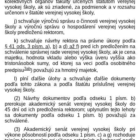
kolektívnych orgánov fakulty určených štatútom verejnej
vysokej školy, ak sú zriadené, za podmienok a v rozsahu
určenom v štatúte verejnej vysokej školy,
j) schvaľuje výročnú správu o činnosti verejnej vysokej
školy a výročnú správu o hospodárení verejnej vysokej
školy pred­loženú rektorom,
k) schvaľuje návrhy rektora na právne úkony podľa
§ 41 ods. 3 písm. a)
,
b)
a
d) až f)
pred ich pred­ložením na
schválenie správnej rade verejnej vysokej školy, ak je cena
majetku, hodnota vkladu alebo výška úveru vyššia ako
tristonásobok sumy, od ktorej sa veci podľa osobitného
3ab
pred­pisu
)
považujú za hmotný majetok,
l) plní ďalšie úlohy a schvaľuje ďalšie dokumenty
podľa tohto zákona a podľa štatútu príslušnej verejnej
vysokej školy.
(2) Návrhy dokumentov podľa odseku 1 písm. b)
prerokuje akademický senát verejnej vysokej školy do
45 dní od ich pred­loženia rektorom; uplynutím tejto lehoty
sa dokumenty podľa odseku 1 písm. b) považujú za
schválené.
(3) Akademický senát verejnej vysokej školy pri
výkone pôsobností podľa odseku 1 písm. c) a g) rozhoduje