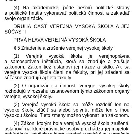
(4) Na akademickej pôde nesmú politické strany
a politické hnutia vykonávať politickú činnosť a zakladať
svoje organizácie.
DRUHÁ ČASŤ VEREJNÁ VYSOKÁ ŠKOLA A JEJ
SÚČASTI
PRVÁ HLAVA VEREJNÁ VYSOKÁ ŠKOLA
§ 5 Zriadenie a zrušenie verejnej vysokej školy
(1) Verejná vysoká škola je verejnoprávna
a samosprávna inštitúcia, ktorá sa zriaďuje a zrušuje
zákonom. Zákon tiež ustanoví jej názov a sídlo. Ak sa
verejná vysoká škola člení na fakulty, pri jej zriadení sa
súčasne zriaďujú aj tieto fakulty.
(2) O organizácii a činnosti verejnej vysokej školy
rozhodujú v rozsahu ustanovenom týmto zákonom orgány
verejnej vysokej školy.
(3) Verejná vysoká škola sa môže rozdeliť len na
vysoké školy, zlúčiť sa alebo splynúť môže len s inou
vysokou školou. Tieto zmeny možno vykonať len zákonom.
(4) Zákon, ktorým bola verejná vysoká škola zrušená,
ustanoví, na ktoré právnické osoby prechádza jej majetok,