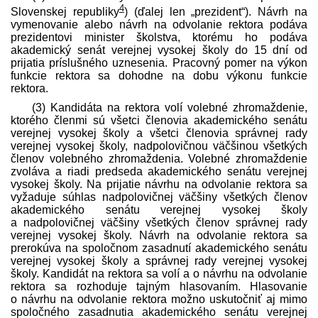
4
Slovenskej republiky
)
(ďalej len „prezident“). Návrh na
vymenovanie alebo návrh na odvolanie rektora podáva
prezidentovi minister školstva, ktorému ho podáva
akademický senát verejnej vysokej školy do 15 dní od
prijatia príslušného uznesenia. Pracovný pomer na výkon
funkcie rektora sa dohodne na dobu výkonu funkcie
rektora.
(3) Kandidáta na rektora volí volebné zhromaždenie,
ktorého členmi sú všetci členovia akademického senátu
verejnej vysokej školy a všetci členovia správnej rady
verejnej vysokej školy, nadpolovičnou väčšinou všetkých
členov volebného zhromaždenia. Volebné zhromaždenie
zvoláva a riadi pred­seda akademického senátu verejnej
vysokej školy. Na prijatie návrhu na odvolanie rektora sa
vyžaduje súhlas nadpolovičnej väčšiny všetkých členov
akademického senátu verejnej vysokej školy
a nadpolovičnej väčšiny všetkých členov správnej rady
verejnej vysokej školy. Návrh na odvolanie rektora sa
prerokúva na spoločnom zasadnutí akademického senátu
verejnej vysokej školy a správnej rady verejnej vysokej
školy. Kandidát na rektora sa volí a o návrhu na odvolanie
rektora sa rozhoduje tajným hlasovaním. Hlasovanie
o návrhu na odvolanie rektora možno uskutočniť aj mimo
spoločného zasadnutia akademického senátu verejnej