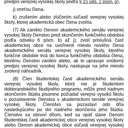
pred­pis verejnej vysokej školy podľa
§ 15 ods. 1 písm. g)
,
j) smrťou člena,
k) zrušením alebo zlúčením súčastí verejnej vysokej
školy, ktorej akademická obec člena zvolila.
(7) Ak zaniklo členovi akademického senátu verejnej
vysokej školy členstvo pred skončením funkčného obdobia
podľa odseku 6 písm. b) až j), zvolí príslušná časť
akademickej obce na uvoľnené miesto nového člena
akademického senátu verejnej vysokej školy, ktorého
funkčné obdobie trvá do konca funkčného obdobia člena,
ktorému členstvo zaniklo alebo, ak to upravuje vnútorný
pred­pis verejnej vysokej školy, nastupuje na jeho miesto
zvolený náhradník.
(8) Člen študentskej časti akademického senátu
verejnej vysokej školy, ktorý nie je študentom
doktorandského študijného programu, môže pred riadnym
skončením štúdia písomne požiadať verejnú vysokú školu
o pozastavenie členstva v akademickom senáte verejnej
vysokej školy. Členstvo sa pozastaví odo dňa
nasledujúceho po dni riadneho skončenia jeho štúdia.
Členstvo sa obnoví dňom, keď sa opäť stane členom
študentskej časti akademickej obce verejnej vysokej školy
alebo členom akademickej obce súčasti verejnej vysokej