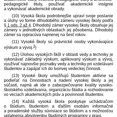
pedagogické tituly, používať akademické insígnie
a vykonávať akademické obrady.
(10) Vysoká škola podrobnejšie upraví svoje poslanie
a úlohy vo forme dlhodobého zámeru vysokej školy podľa
§ 1 ods. 2 až 4
. Dlhodobý zámer vysokej školy obsahuje jej
zámery v jednotlivých oblastiach jej pôsobenia. Dlhodobý
zámer sa vypracúva najmenej na šesť rokov.
(11) Vysoké školy sú právnické osoby vykonávajúce
3
výskum a vývoj.
)
(12) Úlohou vysokých škôl v oblasti vedy a techniky je
vykonávať základný výskum, aplikovaný výskum a vývoj,
využívať najnovšie poznatky vedy a techniky pri vzdelávaní
študentov a zapájať ich do tvorivej vedeckej činnosti.
(13) Vysoké školy umožňujú študentom aktívne sa
podieľať na činnostiach a riadení vysokej školy a jej
súčasti, najmä ak ide o zabezpečovanie kvality vysoko­
školského vzdelávania, organizáciu štúdia a rozhodovanie
vo veciach akademických práv a povinností študentov.
(14) Každá vysoká škola poskytuje uchádzačom
o štúdium, študentom a ďalším osobám informačné
a poradenské služby súvisiace so štúdiom a s možnosťou
uplatnenia absolventov študijných programov v praxi.