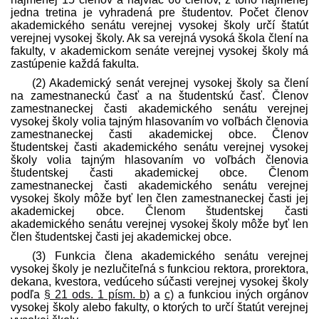
jedna tretina je vyhradená pre študentov. Počet členov
akademického senátu verejnej vysokej školy určí štatút
verejnej vysokej školy. Ak sa verejná vysoká škola člení na
fakulty, v akademickom senáte verejnej vysokej školy má
zastúpenie každá fakulta.
(2) Akademický senát verejnej vysokej školy sa člení
na zamestnaneckú časť a na študentskú časť. Členov
zamestnaneckej časti akademického senátu verejnej
vysokej školy volia tajným hlasovaním vo voľbách členovia
zamestnaneckej časti akademickej obce. Členov
študentskej časti akademického senátu verejnej vysokej
školy volia tajným hlasovaním vo voľbách členovia
študentskej časti akademickej obce. Členom
zamestnaneckej časti akademického senátu verejnej
vysokej školy môže byť len člen zamestnaneckej časti jej
akademickej obce. Členom študentskej časti
akademického senátu verejnej vysokej školy môže byť len
člen študentskej časti jej akademickej obce.
(3) Funkcia člena akademického senátu verejnej
vysokej školy je nezlučiteľná s funkciou rektora, prorektora,
dekana, kvestora, vedúceho súčasti verejnej vysokej školy
podľa
§ 21 ods. 1 písm. b)
a
c)
a funkciou iných orgánov
vysokej školy alebo fakulty, o ktorých to určí štatút verejnej