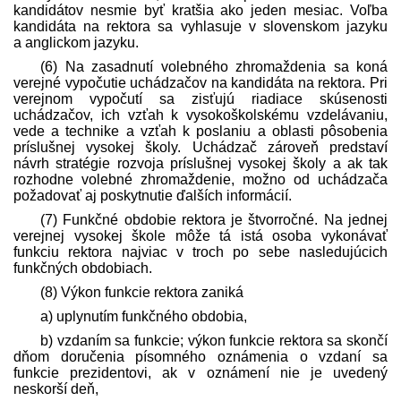
kandidátov nesmie byť kratšia ako jeden mesiac. Voľba
kandidáta na rektora sa vyhlasuje v slovenskom jazyku
a anglickom jazyku.
(6) Na zasadnutí volebného zhromaždenia sa koná
verejné vypočutie uchádzačov na kandidáta na rektora. Pri
verejnom vypočutí sa zisťujú riadiace skúsenosti
uchádzačov, ich vzťah k vysoko­školskému vzdelávaniu,
vede a technike a vzťah k poslaniu a oblasti pôsobenia
príslušnej vysokej školy. Uchádzač zároveň pred­staví
návrh stratégie rozvoja príslušnej vysokej školy a ak tak
rozhodne volebné zhromaždenie, možno od uchádzača
požadovať aj poskytnutie ďalších informácií.
(7) Funkčné obdobie rektora je štvorročné. Na jednej
verejnej vysokej škole môže tá istá osoba vykonávať
funkciu rektora najviac v troch po sebe nasledujúcich
funkčných obdobiach.
(8) Výkon funkcie rektora zaniká
a) uplynutím funkčného obdobia,
b) vzdaním sa funkcie; výkon funkcie rektora sa skončí
dňom doručenia písomného oznámenia o vzdaní sa
funkcie prezidentovi, ak v oznámení nie je uvedený
neskorší deň,