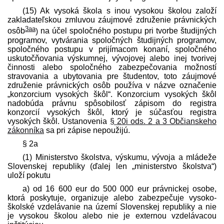
(15) Ak vysoká škola s inou vysokou školou založí
zakladateľskou zmluvou záujmové združenie právnických
3aa
osôb
)
na účel spoločného postupu pri tvorbe študijných
programov, vytvárania spoločných študijných programov,
spoločného postupu v prijímacom konaní, spoločného
uskutočňovania výskumnej, vývojovej alebo inej tvorivej
činnosti alebo spoločného zabezpečovania možností
stravovania a ubytovania pre študentov, toto záujmové
združenie právnických osôb používa v názve označenie
„konzorcium vysokých škôl“. Konzorcium vysokých škôl
nadobúda právnu spôsobilosť zápisom do registra
konzorcií vysokých škôl, ktorý je súčasťou registra
vysokých škôl. Ustanovenia
§ 20i ods. 2 a 3 Občianskeho
zákonníka
sa pri zápise nepoužijú.
§ 2a
(1) Ministerstvo školstva, výskumu, vývoja a mládeže
Slovenskej republiky (ďalej len „ministerstvo školstva“)
uloží pokutu
a) od 16 600 eur do 500 000 eur právnickej osobe,
ktorá poskytuje, organizuje alebo zabezpečuje vysoko­
školské vzdelávanie na území Slovenskej republiky a nie
je vysokou školou alebo nie je externou vzdelávacou