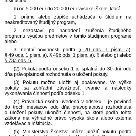
inštitúciou,
b) od 5 000 eur do 20 000 eur vysokej škole, ktorá
1. príjme alebo zapíše uchádzača o štúdium na
neakreditovaný študijný program,
2. nezastaví po nariadení zrušenia študijného
programu výučbu pred­metov v tomto študijnom programe
alebo
3. neplní povinnosti podľa
§ 20 ods. 1 písm. a)
,
§ 49 ods. 1 písm. a)
,
§ 49b ods. 1 písm. a)
,
f)
alebo
g)
alebo
§ 73a ods. 5.
(2) Pokuta podľa odseku 1 je splatná do 30 dní odo
dňa právoplatnosti rozhodnutia o uložení pokuty.
(3) Pokutu možno uložiť aj opakovane. Vo výške
pokuty sa zohľadní závažnosť, trvanie a následky
vykonávania činností podľa odseku 1.
(4) Právnická osoba uvedená v odseku 1 je povinná
do troch mesiacov odo dňa právoplatnosti rozhodnutia
o uložení pokuty ukončiť činnosti, na ktoré podľa tohto
zákona má výhradné právo vysoká škola alebo externá
vzdelávacia inštitúcia.
(5) Ministerstvo školstva môže uložiť pokutu podľa