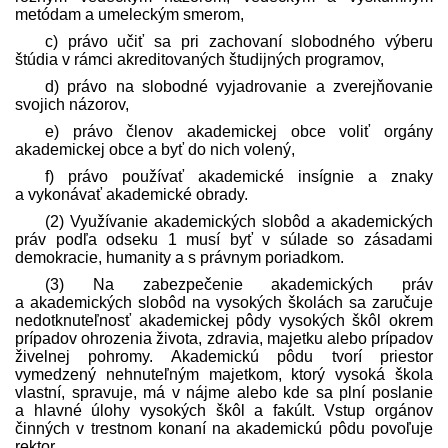
metódam a umeleckým smerom,
c) právo učiť sa pri zachovaní slobodného výberu
štúdia v rámci akreditovaných študijných programov,
d) právo na slobodné vyjadrovanie a zverejňovanie
svojich názorov,
e) právo členov akademickej obce voliť orgány
akademickej obce a byť do nich volený,
f) právo používať akademické insígnie a znaky
a vykonávať akademické obrady.
(2) Využívanie akademických slobôd a akademických
práv podľa odseku 1 musí byť v súlade so zásadami
demokracie, humanity a s právnym poriadkom.
(3) Na zabezpečenie akademických práv
a akademických slobôd na vysokých školách sa zaručuje
nedotknuteľnosť akademickej pôdy vysokých škôl okrem
prípadov ohrozenia života, zdravia, majetku alebo prípadov
živelnej pohromy. Akademickú pôdu tvorí priestor
vymedzený nehnuteľným majetkom, ktorý vysoká škola
vlastní, spravuje, má v nájme alebo kde sa plní poslanie
a hlavné úlohy vysokých škôl a fakúlt. Vstup orgánov
činných v trestnom konaní na akademickú pôdu povoľuje
rektor.