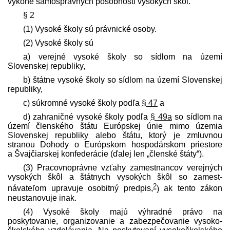
výkone samosprávnych pôsobností vysokých škôl.
§ 2
(1) Vysoké školy sú právnické osoby.
(2) Vysoké školy sú
a) verejné vysoké školy so sídlom na území
Slovenskej republiky,
b) štátne vysoké školy so sídlom na území Slovenskej
republiky,
c) súkromné vysoké školy podľa
§ 47
a
d) zahraničné vysoké školy podľa
§ 49a
so sídlom na
území členského štátu Európskej únie mimo územia
Slovenskej republiky alebo štátu, ktorý je zmluvnou
stranou Dohody o Európskom hospodárskom priestore
a Švajčiarskej konfederácie (ďalej len „členské štáty“).
(3) Pracovnoprávne vzťahy zamestnancov verejných
vysokých škôl a štátnych vysokých škôl so zamest­
2
návateľom upravuje osobitný pred­pis,
)
ak tento zákon
neustanovuje inak.
(4) Vysoké školy majú výhradné právo na
poskytovanie, organizovanie a zabezpečovanie vysoko­