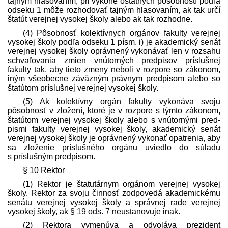
tajným hlasovaním; pri výkone ostatných pôsobností podľa
odseku 1 môže rozhodovať tajným hlasovaním, ak tak určí
štatút verejnej vysokej školy alebo ak tak rozhodne.
(4) Pôsobnosť kolektívnych orgánov fakulty verejnej
vysokej školy podľa odseku 1 písm. i) je akademický senát
verejnej vysokej školy oprávnený vykonávať len v rozsahu
schvaľovania zmien vnútorných pred­pisov príslušnej
fakulty tak, aby tieto zmeny neboli v rozpore so zákonom,
iným všeobecne záväzným právnym pred­pisom alebo so
štatútom príslušnej verejnej vysokej školy.
(5) Ak kolektívny orgán fakulty vykonáva svoju
pôsobnosť v zložení, ktoré je v rozpore s týmto zákonom,
štatútom verejnej vysokej školy alebo s vnútornými pred­
pismi fakulty verejnej vysokej školy, akademický senát
verejnej vysokej školy je oprávnený vykonať opatrenia, aby
sa zloženie príslušného orgánu uviedlo do súladu
s príslušným pred­pisom.
§ 10 Rektor
(1) Rektor je štatutárnym orgánom verejnej vysokej
školy. Rektor za svoju činnosť zodpovedá akademickému
senátu verejnej vysokej školy a správnej rade verejnej
vysokej školy, ak
§ 19 ods. 7
neustanovuje inak.
(2) Rektora vymenúva a odvoláva prezident