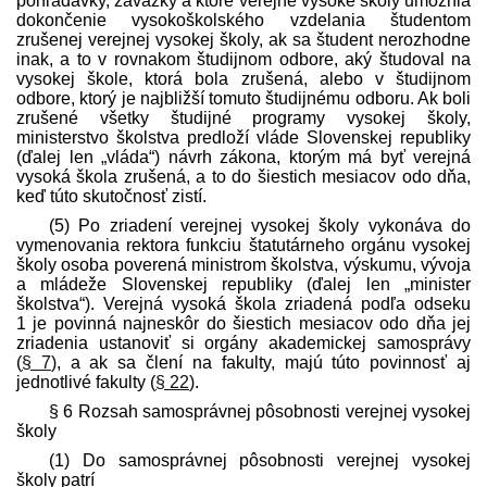
pohľadávky, záväzky a ktoré verejné vysoké školy umožnia
dokončenie vysoko­školského vzdelania študentom
zrušenej verejnej vysokej školy, ak sa študent nerozhodne
inak, a to v rovnakom študijnom odbore, aký študoval na
vysokej škole, ktorá bola zrušená, alebo v študijnom
odbore, ktorý je najbližší tomuto študijnému odboru. Ak boli
zrušené všetky študijné programy vysokej školy,
ministerstvo školstva pred­loží vláde Slovenskej republiky
(ďalej len „vláda“) návrh zákona, ktorým má byť verejná
vysoká škola zrušená, a to do šiestich mesiacov odo dňa,
keď túto skutočnosť zistí.
(5) Po zriadení verejnej vysokej školy vykonáva do
vymenovania rektora funkciu štatutárneho orgánu vysokej
školy osoba poverená ministrom školstva, výskumu, vývoja
a mládeže Slovenskej republiky (ďalej len „minister
školstva“). Verejná vysoká škola zriadená podľa odseku
1 je povinná najneskôr do šiestich mesiacov odo dňa jej
zriadenia ustanoviť si orgány akademickej samosprávy
(
§ 7
), a ak sa člení na fakulty, majú túto povinnosť aj
jednotlivé fakulty (
§ 22
).
§ 6 Rozsah samosprávnej pôsobnosti verejnej vysokej
školy
(1) Do samosprávnej pôsobnosti verejnej vysokej
školy patrí