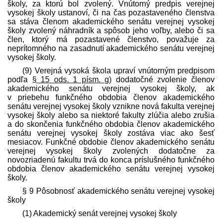
školy, za ktorú bol zvolený. Vnútorný pred­pis verejnej
vysokej školy ustanoví, či na čas pozastaveného členstva
sa stáva členom akademického senátu verejnej vysokej
školy zvolený náhradník a spôsob jeho voľby, alebo či sa
člen, ktorý má pozastavené členstvo, považuje za
neprítomného na zasadnutí akademického senátu verejnej
vysokej školy.
(9) Verejná vysoká škola upraví vnútorným pred­pisom
podľa
§ 15 ods. 1 písm. g)
dodatočné zvolenie členov
akademického senátu verejnej vysokej školy, ak
v priebehu funkčného obdobia členov akademického
senátu verejnej vysokej školy vznikne nová fakulta verejnej
vysokej školy alebo sa niektoré fakulty zlúčia alebo zrušia
a do skončenia funkčného obdobia členov akademického
senátu verejnej vysokej školy zostáva viac ako šesť
mesiacov. Funkčné obdobie členov akademického senátu
verejnej vysokej školy zvolených dodatočne za
novozriadenú fakultu trvá do konca príslušného funkčného
obdobia členov akademického senátu verejnej vysokej
školy.
§ 9 Pôsobnosť akademického senátu verejnej vysokej
školy
(1) Akademický senát verejnej vysokej školy