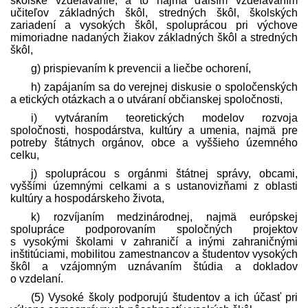
školské vzdelávanie, a to najmä ďalším vzdelávaním
učiteľov základných škôl, stredných škôl, školských
zariadení a vysokých škôl, spoluprácou pri výchove
mimoriadne nadaných žiakov základných škôl a stredných
škôl,
g) prispievaním k prevencii a liečbe ochorení,
h) zapájaním sa do verejnej diskusie o spoločenských
a etických otázkach a o utváraní občianskej spoločnosti,
i) vytváraním teoretických modelov rozvoja
spoločnosti, hospodárstva, kultúry a umenia, najmä pre
potreby štátnych orgánov, obce a vyššieho územného
celku,
j) spoluprácou s orgánmi štátnej správy, obcami,
vyššími územnými celkami a s ustanovizňami z oblasti
kultúry a hospodárskeho života,
k) rozvíjaním medzinárodnej, najmä európskej
spolupráce podporovaním spoločných projektov
s vysokými školami v zahraničí a inými zahraničnými
inštitúciami, mobilitou zamestnancov a študentov vysokých
škôl a vzájomným uznávaním štúdia a dokladov
o vzdelaní.
(5) Vysoké školy podporujú študentov a ich účasť pri