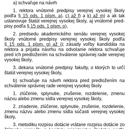
a) schvaľuje na návrh
1. rektora vnútorné pred­pisy verejnej vysokej školy
podľa
§ 15 ods. 1 písm. a)
,
c) až f)
a
k) až m)
a ak tak
ustanovuje štatút verejnej vysokej školy, aj vnútorné pred­
pisy podľa
§ 15 ods. 1 písm. o)
,
2. pred­sedu akademického senátu verejnej vysokej
školy vnútorné pred­pisy verejnej vysokej školy podľa
§ 15 ods. 1 písm. g) až i
); zásady voľby kandidáta na
rektora a prijatia návrhu na odvolanie rektora schvaľuje
pred ich pred­ložením na schválenie správnej rade verejnej
vysokej školy,
3. dekana vnútorné pred­pisy fakulty, o ktorých to určí
štatút verejnej vysokej školy,
b) schvaľuje na návrh rektora pred pred­ložením na
schválenie správnej rade verejnej vysokej školy
1. zlúčenie, splynutie, zrušenie, rozdelenie, zmenu
názvu alebo zmenu sídla verejnej vysokej školy,
2. zriadenie, zlúčenie, splynutie, zrušenie, rozdelenie,
zmenu názvu alebo zmenu sídla súčasti verejnej vysokej
školy,
3. metodiku rozpisu dotácie vrátane rozpisu dotácie zo