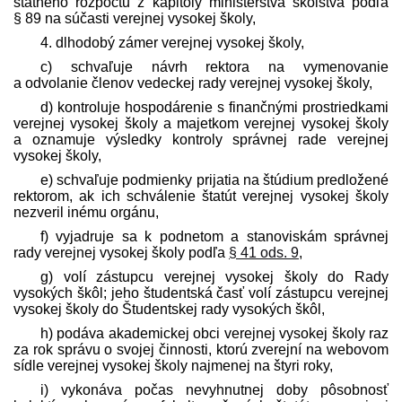
štátneho rozpočtu z kapitoly ministerstva školstva podľa
§ 89 na súčasti verejnej vysokej školy,
4. dlhodobý zámer verejnej vysokej školy,
c) schvaľuje návrh rektora na vymenovanie
a odvolanie členov vedeckej rady verejnej vysokej školy,
d) kontroluje hospodárenie s finančnými prostriedkami
verejnej vysokej školy a majetkom verejnej vysokej školy
a oznamuje výsledky kontroly správnej rade verejnej
vysokej školy,
e) schvaľuje podmienky prijatia na štúdium pred­ložené
rektorom, ak ich schválenie štatút verejnej vysokej školy
nezveril inému orgánu,
f) vyjadruje sa k podnetom a stanoviskám správnej
rady verejnej vysokej školy podľa
§ 41 ods. 9
,
g) volí zástupcu verejnej vysokej školy do Rady
vysokých škôl; jeho študentská časť volí zástupcu verejnej
vysokej školy do Študentskej rady vysokých škôl,
h) podáva akademickej obci verejnej vysokej školy raz
za rok správu o svojej činnosti, ktorú zverejní na webovom
sídle verejnej vysokej školy najmenej na štyri roky,
i) vykonáva počas nevyhnutnej doby pôsobnosť