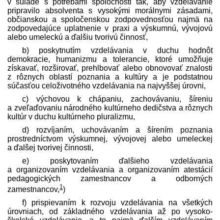
v súlade s potrebami spoločnosti tak, aby vzdelávanie
pripravilo absolventa s vysokými morálnymi zásadami,
občianskou a spoločenskou zodpovednosťou najmä na
zodpovedajúce uplatnenie v praxi a výskumnú, vývojovú
alebo umeleckú a ďalšiu tvorivú činnosť,
b) poskytnutím vzdelávania v duchu hodnôt
demokracie, humanizmu a tolerancie, ktoré umožňuje
získavať, rozširovať, prehlbovať alebo obnovovať znalosti
z rôznych oblastí poznania a kultúry a je podstatnou
súčasťou celoživotného vzdelávania na najvyššej úrovni,
c) výchovou k chápaniu, zachovávaniu, šíreniu
a zveľaďovaniu národného kultúrneho dedičstva a rôznych
kultúr v duchu kultúrneho pluralizmu,
d) rozvíjaním, uchovávaním a šírením poznania
prostredníctvom výskumnej, vývojovej alebo umeleckej
a ďalšej tvorivej činnosti,
e) poskytovaním ďalšieho vzdelávania
a organizovaním vzdelávania a organizovaním atestácií
pedagogických zamestnancov a odborných
1
zamestnancov,
)
f) prispievaním k rozvoju vzdelávania na všetkých
úrovniach, od základného vzdelávania až po vysoko­