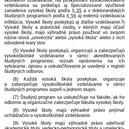
školského vzdelávania. Na poskytovaní vysoko­školského
vzdelávania sa podieľajú aj špecializované výučbové
zariadenia vysokej školy podľa
§ 35
a v doktorandských
študijných programoch podľa
§ 54
aj externá vzdelávacia
1
inštitúcia. Vysoké školy poskytujú aj ďalšie vzdelávanie.
)
Vysoké školy a právnické osoby, v ktorých majú účasť
vysoké školy, majú výhradné právo používať vo svojom
názve slová „univerzita“ alebo „vysoká škola“ alebo z nich
odvodené tvary slov.
(5) Vysoké školy poskytujú, organizujú a zabezpečujú
vysoko­školské vzdelávanie v rámci akreditovaných
študijných programov; rozsah oprávnenia na ich
vytváranie, úpravu a uskutočňovanie je uvedený v registri
študijných odborov.
(6) Každá vysoká škola poskytuje, organizuje
a zabezpečuje vysoko­školské vzdelávanie v rámci
študijných programov aspoň v jednom stupni.
(7) Študijný program sa uskutočňuje na fakulte, ak ho
odborne aj organizačne zabezpečuje fakulta vysokej školy.
(8) Vysoké školy majú výhradné právo prijímať
uchádzačov o vysoko­školské vzdelávanie.
(9) Vysoké školy majú výhradné právo udeľovať
akademické tituly, vedecko-pedagogické tituly a umelecko-