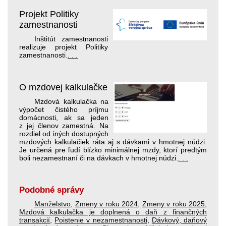
Projekt Politiky
zamestnanosti
Inštitút zamestnanosti
realizuje projekt Politiky
zamestnanosti.
. . .
O mzdovej kalkulačke
Mzdová kalkulačka na
výpočet čistého príjmu
domácnosti, ak sa jeden
z jej členov zamestná. Na
rozdiel od iných dostupných
mzdových kalkulačiek ráta aj s dávkami v hmotnej núdzi.
Je určená pre ľudí blízko minimálnej mzdy, ktorí pred­tým
boli nezamestnaní či na dávkach v hmotnej núdzi.
. . .
Podobné správy
Manželstvo
,
Zmeny v roku 2024
,
Zmeny v roku 2025
,
Mzdová kalkulačka je doplnená o daň z finančných
transakcií
,
Poistenie v nezamestnanosti
,
Dávkový, daňový