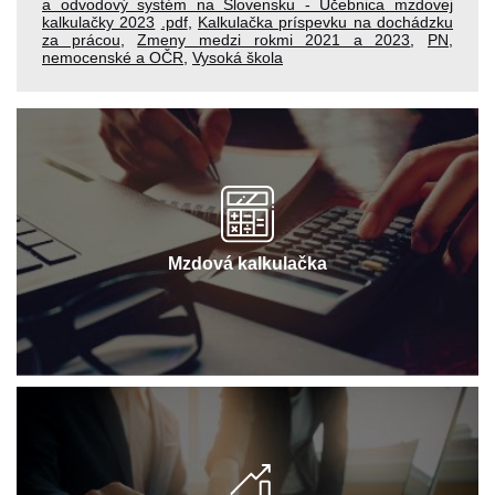
a odvodový systém na Slovensku - Učebnica mzdovej
kalkulačky 2023
.pdf
,
Kalkulačka príspevku na dochádzku
za prácou
,
Zmeny medzi rokmi 2021 a 2023
,
PN,
nemocenské a OČR
,
Vysoká škola
Mzdová kalkulačka