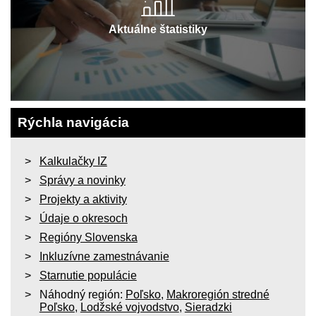
Aktuálne štatistiky
Rýchla navigácia
Kalkulačky IZ
Správy a novinky
Projekty a aktivity
Údaje o okresoch
Regióny Slovenska
Inkluzívne zamestnávanie
Starnutie populácie
Náhodný región:
Poľsko
,
Makroregión stredné
Poľsko
,
Lodžské vojvodstvo
,
Sieradzki