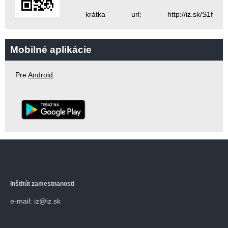
krátka url: http://iz.sk/S1f
Mobilné aplikácie
Pre
Android
.
Inštitút zamestnanosti
e-mail: iz@iz.sk