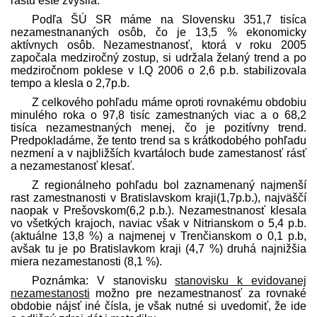
rastu ešte zvýšila.
Podľa ŠÚ SR máme na Slovensku 351,7 tisíca
nezamestnananých osôb, čo je 13,5 % ekonomicky
aktívnych osôb. Nezamestnanosť, ktorá v roku 2005
započala medziročný zostup, si udržala želaný trend a po
medziročnom poklese v I.Q 2006 o 2,6 p.b. stabilizovala
tempo a klesla o 2,7p.b.
Z celkového pohľadu máme oproti rovnakému obdobiu
minulého roka o 97,8 tisíc zamestnaných viac a o 68,2
tisíca nezamestnaných menej, čo je pozitívny trend.
Predpokladáme, že tento trend sa s krátkodobého pohľadu
nezmení a v najbližších kvartáloch bude zamestanosť rásť
a nezamestanosť klesať.
Z regionálneho pohľadu bol zaznamenaný najmenší
rast zamestnanosti v Bratislavskom kraji(1,7p.b.), najväščí
naopak v Prešovskom(6,2 p.b.). Nezamestnanosť klesala
vo všetkých krajoch, naviac však v Nitrianskom o 5,4 p.b.
(aktuálne 13,8 %) a najmenej v Trenčianskom o 0,1 p.b,
avšak tu je po Bratislavkom kraji (4,7 %) druhá najnižšia
miera nezamestanosti (8,1 %).
Poznámka: V stanovisku
stanovisku k evidovanej
nezamestanosti
možno pre nezamestnanosť za rovnaké
obdobie nájsť iné čísla, je však nutné si uvedomiť, že ide