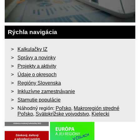
Rýchla navigácia
Kalkulačky IZ
Správy a novinky
Projekty a aktivity
Údaje o okresoch
Regióny Slovenska
Inkluzívne zamestnávanie
Starnutie populácie
Náhodný región:
Poľsko
,
Makroregión stredné
Poľsko
,
Svätokrížske vojvodstvo
,
Kielecki