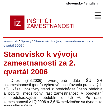
/
slovensky
english
☰
:
:
www.iz.sk
Správy
Stanovisko k vývoju zamestnanosti za 2.
:
qvartál 2006
Stanovisko k vývoju
zamestnanosti za 2.
qvartál 2006
Dnes (7.8.2006) zverejnené dáta ŠÚ SR
o zamestnanosti (podľa výberového zisťovania pracovných
síl) ukázali pozitívny trend z pred­chádzajúceho obdobia
a potvrdil medziročný rast zamestnanosti v porovnaní
s pred­chádzajúcim obdobím o 4,5 %. Po raste
zamestnanosti v I.Q 2006 o 3,6 % medziročne sa dynamika