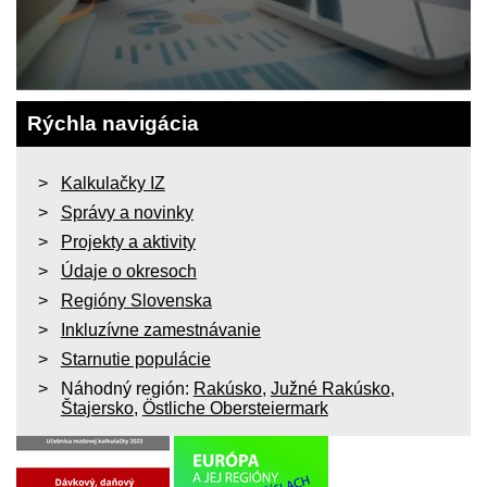
Rýchla navigácia
Kalkulačky IZ
Správy a novinky
Projekty a aktivity
Údaje o okresoch
Regióny Slovenska
Inkluzívne zamestnávanie
Starnutie populácie
Náhodný región:
Rakúsko
,
Južné Rakúsko
,
Štajersko
,
Östliche Obersteiermark