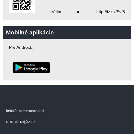
krátka url: http://iz.sk/Svf5
Mobilné aplikácie
Pre
Android
.
Inštitút zamestnanosti
e-mail: iz@iz.sk