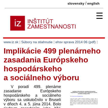
/
slovensky
english
☰
:
:
:
www.iz.sk
Súbory na stiahnutie
ehsv sprava 2014 06 (pdf)
Implikácie 499 plenárneho
zasadania Európskeho
hospodárskeho
a sociálneho výboru
V poradí 499. plenárne
zasadanie Európskeho
hospodárskeho a sociálneho
výboru sa uskutočnilo v Bruseli
v dňoch 4. a 5. júna 2014. Bolo