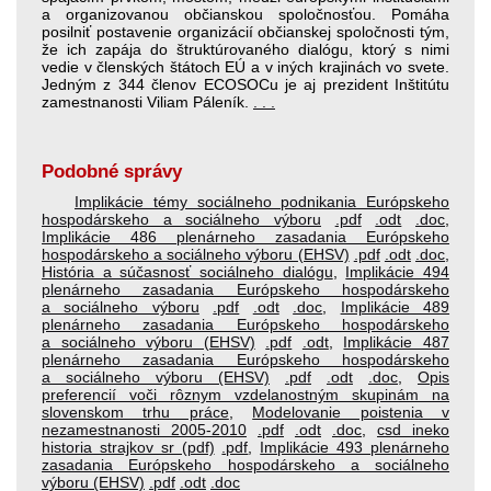
a organizovanou občianskou spoločnosťou. Pomáha
posilniť postavenie organizácií občianskej spoločnosti tým,
že ich zapája do štruktúrovaného dialógu, ktorý s nimi
vedie v členských štátoch EÚ a v iných krajinách vo svete.
Jedným z 344 členov ECOSOCu je aj prezident Inštitútu
zamestnanosti Viliam Páleník.
. . .
Podobné správy
Implikácie témy sociálneho podnikania Európskeho
hospodárskeho a sociálneho výboru
.pdf
.odt
.doc
,
Implikácie 486 plenárneho zasadania Európskeho
hospodárskeho a sociálneho výboru (EHSV)
.pdf
.odt
.doc
,
História a súčasnosť sociálneho dialógu
,
Implikácie 494
plenárneho zasadania Európskeho hospodárskeho
a sociálneho výboru
.pdf
.odt
.doc
,
Implikácie 489
plenárneho zasadania Európskeho hospodárskeho
a sociálneho výboru (EHSV)
.pdf
.odt
,
Implikácie 487
plenárneho zasadania Európskeho hospodárskeho
a sociálneho výboru (EHSV)
.pdf
.odt
.doc
,
Opis
preferencií voči rôznym vzdelanostným skupinám na
slovenskom trhu práce
,
Modelovanie poistenia v
nezamestnanosti 2005-2010
.pdf
.odt
.doc
,
csd ineko
historia strajkov sr (pdf)
.pdf
,
Implikácie 493 plenárneho
zasadania Európskeho hospodárskeho a sociálneho
výboru (EHSV)
.pdf
.odt
.doc