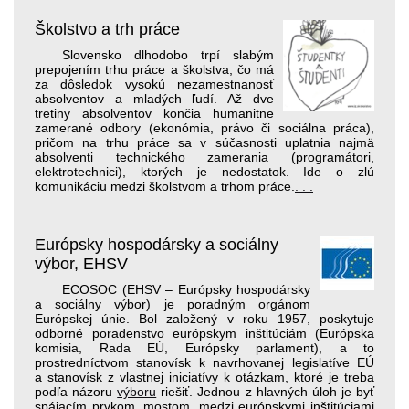
Školstvo a trh práce
Slovensko dlhodobo trpí slabým
prepojením trhu práce a školstva, čo má
za dôsledok vysokú nezamestnanosť
absolventov a mladých ľudí. Až dve
tretiny absolventov končia humanitne
zamerané odbory (ekonómia, právo či sociálna práca),
pričom na trhu práce sa v súčasnosti uplatnia najmä
absolventi technického zamerania (programátori,
elektrotechnici), ktorých je nedostatok. Ide o zlú
komunikáciu medzi školstvom a trhom práce.
. . .
Európsky hospodársky a sociálny
výbor, EHSV
ECOSOC (EHSV – Európsky hospodársky
a sociálny výbor) je poradným orgánom
Európskej únie. Bol založený v roku 1957, poskytuje
odborné poradenstvo európskym inštitúciám (Európska
komisia, Rada EÚ, Európsky parlament), a to
prostredníctvom stanovísk k navrhovanej legislatíve EÚ
a stanovísk z vlastnej iniciatívy k otázkam, ktoré je treba
podľa názoru
výboru
riešiť. Jednou z hlavných úloh je byť
spájacím prvkom, mostom, medzi európskymi inštitúciami