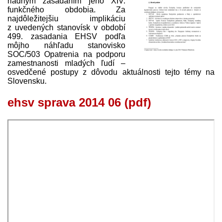
riadnym zasadaním jeho XIV.
funkčného obdobia. Za
najdôležitejšiu implikáciu
z uvedených stanovísk v období
499. zasadania EHSV podľa
môjho náhľadu stanovisko
SOC/503 Opatrenia na podporu
zamestnanosti mladých ľudí –
osvedčené postupy z dôvodu aktuálnosti tejto témy na
Slovensku.
ehsv sprava 2014 06 (pdf)