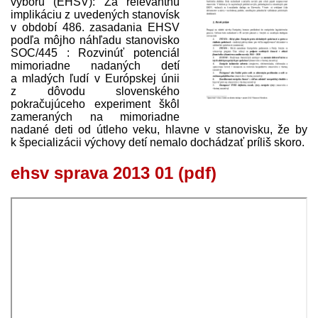
výboru (EHSV): Za relevantnú
implikáciu z uvedených stanovísk
v období 486. zasadania EHSV
podľa môjho náhľadu stanovisko
SOC/445 : Rozvinúť potenciál
mimoriadne nadaných detí
a mladých ľudí v Európskej únii
z dôvodu slovenského
pokračujúceho experiment škôl
zameraných na mimoriadne
nadané deti od útleho veku, hlavne v stanovisku, že by
k špecializácii výchovy detí nemalo dochádzať príliš skoro.
ehsv sprava 2013 01 (pdf)