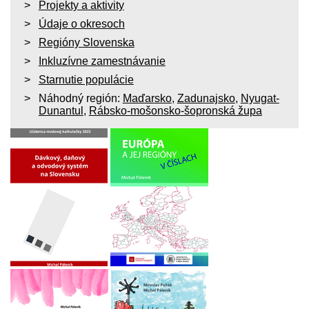
Projekty a aktivity
Údaje o okresoch
Regióny Slovenska
Inkluzívne zamestnávanie
Starnutie populácie
Náhodný región:
Maďarsko
,
Zadunajsko
,
Nyugat-
Dunantul
,
Rábsko-mošonsko-šopronská župa