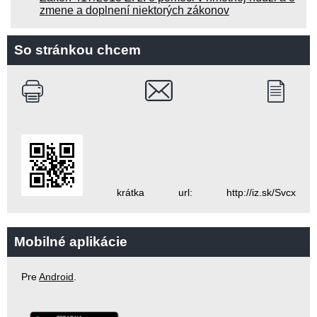
zmene a doplnení niektorých zákonov
So stránkou chcem
krátka url: http://iz.sk/Svcx
Mobilné aplikácie
Pre
Android
.