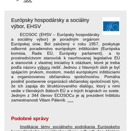
.doc
Európsky hospodársky a sociálny
výbor, EHSV
ECOSOC (EHSV – Európsky hospodársky
a sociálny výbor) je poradným orgánom
Európskej únie. Bol založený v roku 1957, poskytuje
odborné poradenstvo európskym inštitúciám (Európska
komisia, Rada EÚ, Európsky parlament), a to
prostredníctvom stanovísk k navrhovanej legislatíve EÚ
a stanovísk z vlastnej iniciatívy k otázkam, ktoré je treba
podľa názoru
výboru
riešiť. Jednou z hlavných úloh je byť
spájacím prvkom, mostom, medzi európskymi inštitúciami
a organizovanou občianskou spoločnosťou. Pomáha
posilniť postavenie organizácií občianskej spoločnosti tým,
že ich zapája do štruktúrovaného dialógu, ktorý s nimi
vedie v členských štátoch EÚ a v iných krajinách vo svete.
Jedným z 344 členov ECOSOCu je aj prezident Inštitútu
zamestnanosti Viliam Páleník.
. . .
Podobné správy
Implikácie témy sociálneho podnikania Európskeho