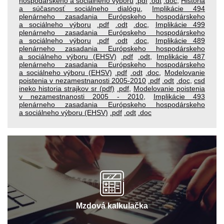
hospodárskeho a sociálneho výboru
.pdf
.odt
.doc
,
História
a súčasnosť sociálneho dialógu
,
Implikácie 494
plenárneho zasadania Európskeho hospodárskeho
a sociálneho výboru
.pdf
.odt
.doc
,
Implikácie 499
plenárneho zasadania Európskeho hospodárskeho
a sociálneho výboru
.pdf
.odt
.doc
,
Implikácie 489
plenárneho zasadania Európskeho hospodárskeho
a sociálneho výboru (EHSV)
.pdf
.odt
,
Implikácie 487
plenárneho zasadania Európskeho hospodárskeho
a sociálneho výboru (EHSV)
.pdf
.odt
.doc
,
Modelovanie
poistenia v nezamestnanosti 2005-2010
.pdf
.odt
.doc
,
csd
ineko historia strajkov sr (pdf)
.pdf
,
Modelovanie poistenia
v nezamestnanosti 2005 - 2010
,
Implikácie 493
plenárneho zasadania Európskeho hospodárskeho
a sociálneho výboru (EHSV)
.pdf
.odt
.doc
Mzdová kalkulačka