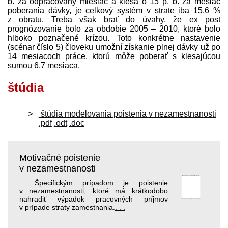
b. za odpracovaný miesiac a klesá o 15 p. b. za mesiac
poberania dávky, je celkový systém v strate iba 15,6 %
z obratu. Treba však brať do úvahy, že ex post
prognózovanie bolo za obdobie 2005 – 2010, ktoré bolo
hlboko poznačené krízou. Toto konkrétne nastavenie
(scénar číslo 5) človeku umožní získanie plnej dávky už po
14 mesiacoch práce, ktorú môže poberať s klesajúcou
sumou 6,7 mesiaca.
štúdia
štúdia modelovania poistenia v nezamestnanosti
.pdf
.odt
.doc
Motivačné poistenie
v nezamestnanosti
Špecifickým prípadom je poistenie
v nezamestnanosti, ktoré má krátkodobo
nahradiť výpadok pracovných príjmov
v prípade straty zamestnania.
. . .