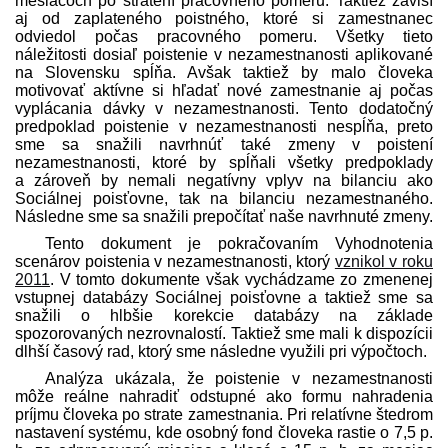
mesiacoch po stratení pracovného pomeru. Taktiež závisí
aj od zaplateného poistného, ktoré si zamestnanec
odviedol počas pracovného pomeru. Všetky tieto
náležitosti dosiaľ poistenie v nezamestnanosti aplikované
na Slovensku spĺňa. Avšak taktiež by malo človeka
motivovať aktívne si hľadať nové zamestnanie aj počas
vyplácania dávky v nezamestnanosti. Tento dodatočný
pred­poklad poistenie v nezamestnanosti nespĺňa, preto
sme sa snažili navrhnúť také zmeny v poistení
nezamestnanosti, ktoré by spĺňali všetky pred­poklady
a zároveň by nemali negatívny vplyv na bilanciu ako
Sociálnej poisťovne, tak na bilanciu nezamestnaného.
Následne sme sa snažili prepočítať naše navrhnuté zmeny.
Tento dokument je pokračovaním Vyhodnotenia
scenárov poistenia v nezamestnanosti, ktorý
vznikol v roku
2011
. V tomto dokumente však vychádzame zo zmenenej
vstupnej databázy Sociálnej poisťovne a taktiež sme sa
snažili o hlbšie korekcie databázy na základe
spozorovaných nezrovnalostí. Taktiež sme mali k dispozícii
dlhší časový rad, ktorý sme následne využili pri výpočtoch.
Analýza ukázala, že poistenie v nezamestnanosti
môže reálne nahradiť odstupné ako formu nahradenia
príjmu človeka po strate zamestnania. Pri relatívne štedrom
nastavení systému, kde osobný fond človeka rastie o 7,5 p.