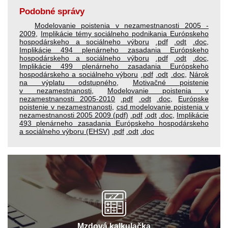
Podobné správy
Modelovanie poistenia v nezamestnanosti 2005 -
2009
,
Implikácie témy sociálneho podnikania Európskeho
hospodárskeho a sociálneho výboru
.pdf
.odt
.doc
,
Implikácie 494 plenárneho zasadania Európskeho
hospodárskeho a sociálneho výboru
.pdf
.odt
.doc
,
Implikácie 499 plenárneho zasadania Európskeho
hospodárskeho a sociálneho výboru
.pdf
.odt
.doc
,
Nárok
na výplatu odstupného
,
Motivačné poistenie
v nezamestnanosti
,
Modelovanie poistenia v
nezamestnanosti 2005-2010
.pdf
.odt
.doc
,
Európske
poistenie v nezamestnanosti
,
csd modelovanie poistenia v
nezamestnanosti 2005 2009 (pdf)
.pdf
.odt
.doc
,
Implikácie
493 plenárneho zasadania Európskeho hospodárskeho
a sociálneho výboru (EHSV)
.pdf
.odt
.doc
Mzdová kalkulačka