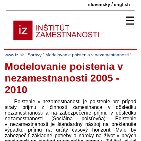
/
slovensky
english
☰
:
:
:
www.iz.sk
Správy
Modelovanie poistenia v nezamestnanosti
Modelovanie poistenia v
nezamestnanosti 2005 -
2010
Poistenie v nezamestnanosti je poistenie pre prípad
straty príjmu z činnosti zamestnanca v dôsledku
nezamestnanosti a na zabezpečenie príjmu v dôsledku
nezamestnanosti (Sociálna poisťovňa). Poistenie
v nezamestnanosti je štandardný nástroj na preklenutie
výpadku príjmu na určitý časový horizont. Malo by
zabezpečiť základné potreby a nároky na život v prvých