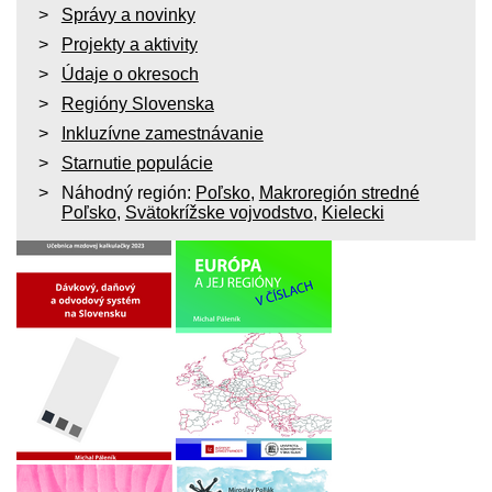
Správy a novinky
Projekty a aktivity
Údaje o okresoch
Regióny Slovenska
Inkluzívne zamestnávanie
Starnutie populácie
Náhodný región:
Poľsko
,
Makroregión stredné
Poľsko
,
Svätokrížske vojvodstvo
,
Kielecki