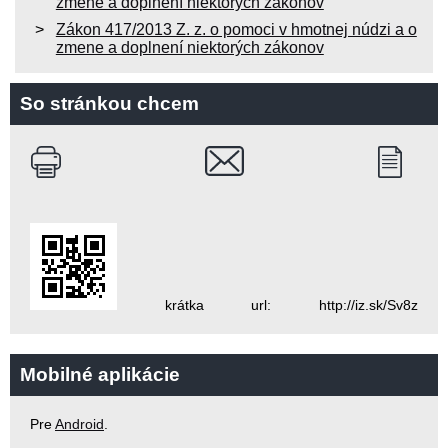
zmene a doplnení niektorých zákonov
Zákon 417/2013 Z. z. o pomoci v hmotnej núdzi a o
zmene a doplnení niektorých zákonov
So stránkou chcem
krátka url: http://iz.sk/Sv8z
Mobilné aplikácie
Pre
Android
.