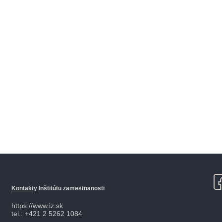
Kontakty
Inštitútu zamestnanosti
https://www.iz.sk
tel.: +421 2 5262 1084