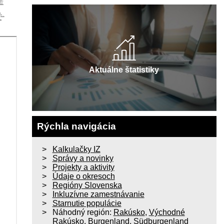
Aktuálne štatistiky
Rýchla navigácia
Kalkulačky IZ
Správy a novinky
Projekty a aktivity
Údaje o okresoch
Regióny Slovenska
Inkluzívne zamestnávanie
Starnutie populácie
Náhodný región:
Rakúsko
,
Východné
Rakúsko
,
Burgenland
,
Südburgenland