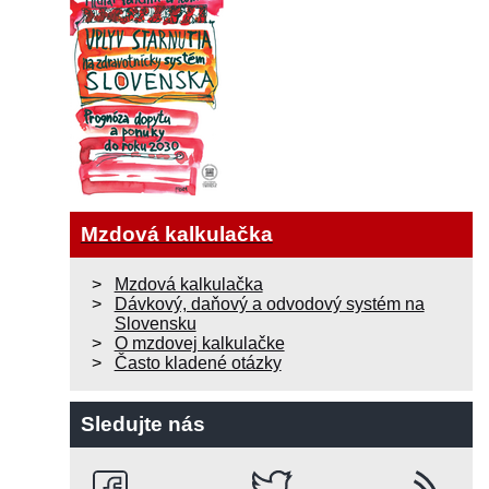
Mzdová kalkulačka
Mzdová kalkulačka
Dávkový, daňový a odvodový systém na
Slovensku
O mzdovej kalkulačke
Často kladené otázky
Sledujte nás