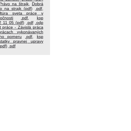
Právo na štrajk
,
Dobrá
o na strajk (pdf)
.pdf
,
ultúra sveta práce v
očnosti
.pdf
,
ksp
2 11 05 (pdf)
.pdf
.odp
t práce - Závislá práca
ácach vykonávaných
ho pomeru
.pdf
,
ksp
statky pravnej upravy
pdf)
.pdf