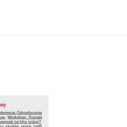
ávy
nferencia Odmeňovanie
áve
,
Workshop: Poznáš
vinnosti na trhu práce?
,
u zavislej prace (pdf)