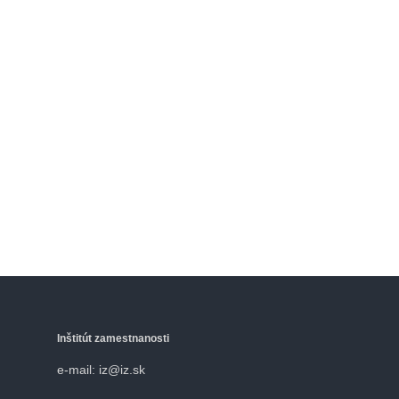
Inštitút zamestnanosti
e-mail: iz@iz.sk