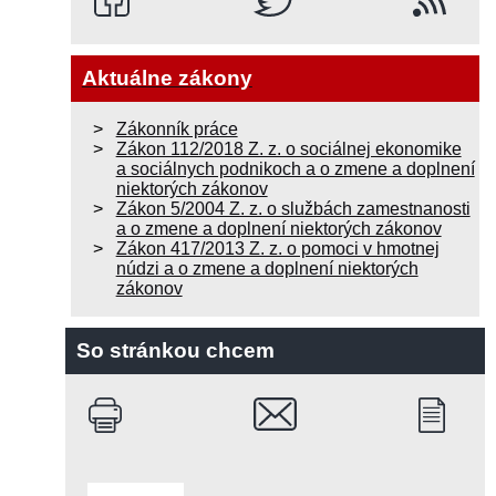
Aktuálne zákony
Zákonník práce
Zákon 112/2018 Z. z. o sociálnej ekonomike
a sociálnych podnikoch a o zmene a doplnení
niektorých zákonov
Zákon 5/2004 Z. z. o službách zamestnanosti
a o zmene a doplnení niektorých zákonov
Zákon 417/2013 Z. z. o pomoci v hmotnej
núdzi a o zmene a doplnení niektorých
zákonov
So stránkou chcem