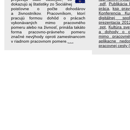
.pdf
,
Publikácia 
dokazujú aj štatistiky zo Sociálnej
práca
,
ksp prav
poisťovne o počte dohodárov
Konferencia K
a živnostníkov. Pracovníkom, ktorí
digitálnej spol
pracujú formou dohôd o prácach
prezentacia 201
vykonávaných mimo pracovného
.ppt
,
Kultúra sve
pomeru alebo na živnosť, prináša takáto
a dohody o pr
forma pracovno-právneho pomeru
mimo pracovné
značné nevýhody oproti zamestnancom
aplikacne nedo
v riadnom pracovnom pomere.
. . .
pracovnej cesty (