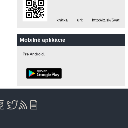
krátka url: http://iz.sk/Svat
Mobilné aplikácie
Pre
Android
.