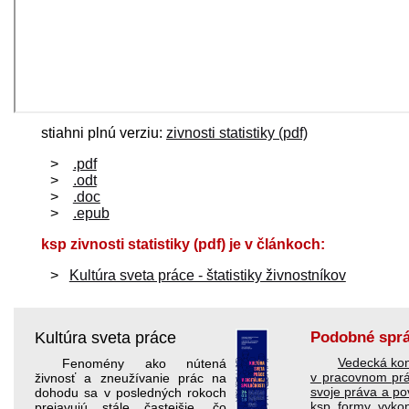
stiahni plnú verziu:
zivnosti statistiky (pdf)
.pdf
.odt
.doc
.epub
ksp zivnosti statistiky (pdf) je v článkoch:
Kultúra sveta práce - štatistiky živnostníkov
Kultúra sveta práce
Podobné spr
Vedecká ko
Fenomény ako nútená
v pracovnom pr
živnosť a zneužívanie prác na
svoje práva a po
dohodu sa v posledných rokoch
ksp formy vykon
prejavujú stále častejšie, čo