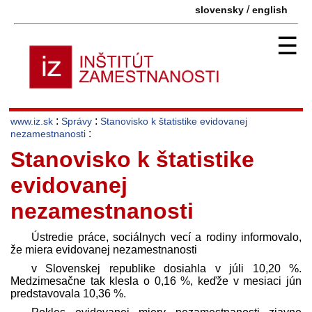
/
slovensky
english
☰
:
:
www.iz.sk
Správy
Stanovisko k štatistike evidovanej
:
nezamestnanosti
Stanovisko k štatistike
evidovanej
nezamestnanosti
Ústredie práce, sociálnych vecí a rodiny informovalo,
že miera evidovanej nezamestnanosti
v Slovenskej republike dosiahla v júli 10,20 %.
Medzimesačne tak klesla o 0,16 %, keďže v mesiaci jún
pred­stavovala 10,36 %.