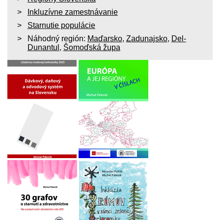
Inkluzívne zamestnávanie
Starnutie populácie
Náhodný región:
Maďarsko
,
Zadunajsko
,
Del-
Dunantul
,
Šomoďská župa