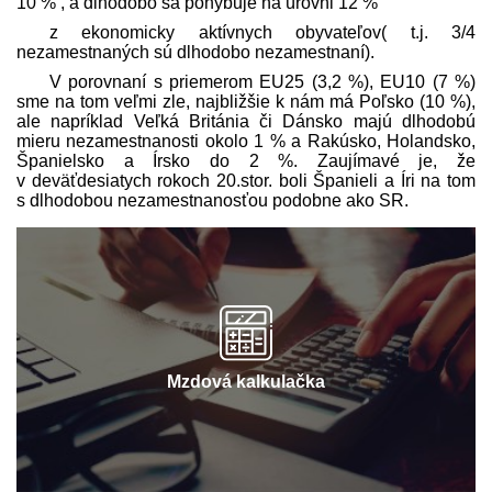
10 % , a dlhodobo sa pohybuje na úrovni 12 %
z ekonomicky aktívnych obyvateľov( t.j. 3/4
nezamestnaných sú dlhodobo nezamestnaní).
V porovnaní s priemerom EU25 (3,2 %), EU10 (7 %)
sme na tom veľmi zle, najbližšie k nám má Poľsko (10 %),
ale napríklad Veľká Británia či Dánsko majú dlhodobú
mieru nezamestnanosti okolo 1 % a Rakúsko, Holandsko,
Španielsko a Írsko do 2 %. Zaujímavé je, že
v deväťdesiatych rokoch 20.stor. boli Španieli a Íri na tom
s dlhodobou nezamestnanosťou podobne ako SR.
Mzdová kalkulačka