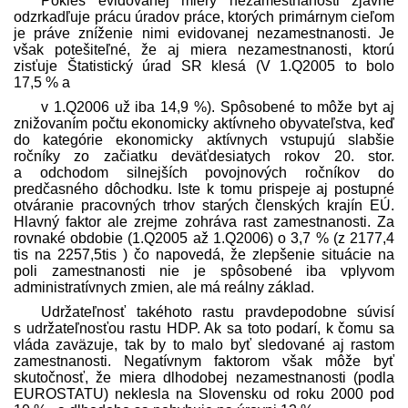
Pokles evidovanej miery nezamestnanosti zjavne
odzrkadľuje prácu úradov práce, ktorých primárnym cieľom
je práve zníženie nimi evidovanej nezamestnanosti. Je
však potešiteľné, že aj miera nezamestnanosti, ktorú
zisťuje Štatistický úrad SR klesá (V 1.Q2005 to bolo
17,5 % a
v 1.Q2006 už iba 14,9 %). Spôsobené to môže byt aj
znižovaním počtu ekonomicky aktívneho obyvateľstva, keď
do kategórie ekonomicky aktívnych vstupujú slabšie
ročníky zo začiatku deväťdesiatych rokov 20. stor.
a odchodom silnejších povojnových ročníkov do
predčasného dôchodku. Iste k tomu prispeje aj postupné
otváranie pracovných trhov starých členských krajín EÚ.
Hlavný faktor ale zrejme zohráva rast zamestnanosti. Za
rovnaké obdobie (1.Q2005 až 1.Q2006) o 3,7 % (z 2177,4
tis na 2257,5tis ) čo napovedá, že zlepšenie situácie na
poli zamestnanosti nie je spôsobené iba vplyvom
administratívnych zmien, ale má reálny základ.
Udržateľnosť takéhoto rastu pravdepodobne súvisí
s udržateľnosťou rastu HDP. Ak sa toto podarí, k čomu sa
vláda zaväzuje, tak by to malo byť sledované aj rastom
zamestnanosti. Negatívnym faktorom však môže byť
skutočnosť, že miera dlhodobej nezamestnanosti (podla
EUROSTATU) neklesla na Slovensku od roku 2000 pod