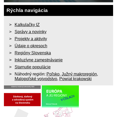
Rýchla navigácia
Kalkulačky IZ
Správy a novinky
Projekty a aktivity
Údaje o okresoch
Regióny Slovenska
Inkluzívne zamestnávanie
Starnutie populácie
Náhodný región:
Poľsko
,
Južný makroregión
,
Malopoľské vojvodstvo
,
Powiat krakowski