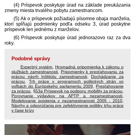
(4) Príspevok poskytuje úrad na základe preukázania
zmeny miesta trvalého pobytu zamestnancom.
(5) Ak o príspevok požiadajú písomne obaja manželia,
ktorí spĺňajú podmienky podľa odseku 3, úrad poskytne
príspevok len jednému z manželov.
(6) Príspevok poskytuje úrad jednorazovo raz za dva
roky.
Podobné správy
Expertný systém
,
Hromadná pripomienka k zákonu o
službách zamestnanosti
,
Pripomienky k presťahovaniu za
prácou návrh Inštitútu zamestnanosti
,
Dochádzanie za
prácou
,
Trh práce v programoch politických strán vo
voľbách do Európskeho parlamentu 2009
,
Presťahovanie
za prácou
,
§53a Príspevok na podporu mobility za prácou
,
Porovnanie výdavkov na APTP a nezamestnanosti
,
Modelovanie poistenia v nezamestnanosti 2005 - 2010
,
Návrhy a odporúčania pre zefektívnenie politiky trhu práce
v čase krízy