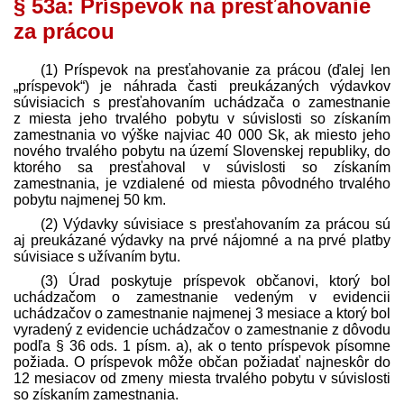
§ 53a: Príspevok na presťahovanie
za prácou
(1) Príspevok na presťahovanie za prácou (ďalej len
„príspevok“) je náhrada časti preukázaných výdavkov
súvisiacich s presťahovaním uchádzača o zamestnanie
z miesta jeho trvalého pobytu v súvislosti so získaním
zamestnania vo výške najviac 40 000 Sk, ak miesto jeho
nového trvalého pobytu na území Slovenskej republiky, do
ktorého sa presťahoval v súvislosti so získaním
zamestnania, je vzdialené od miesta pôvodného trvalého
pobytu najmenej 50 km.
(2) Výdavky súvisiace s presťahovaním za prácou sú
aj preukázané výdavky na prvé nájomné a na prvé platby
súvisiace s užívaním bytu.
(3) Úrad poskytuje príspevok občanovi, ktorý bol
uchádzačom o zamestnanie vedeným v evidencii
uchádzačov o zamestnanie najmenej 3 mesiace a ktorý bol
vyradený z evidencie uchádzačov o zamestnanie z dôvodu
podľa § 36 ods. 1 písm. a), ak o tento príspevok písomne
požiada. O príspevok môže občan požiadať najneskôr do
12 mesiacov od zmeny miesta trvalého pobytu v súvislosti
so získaním zamestnania.