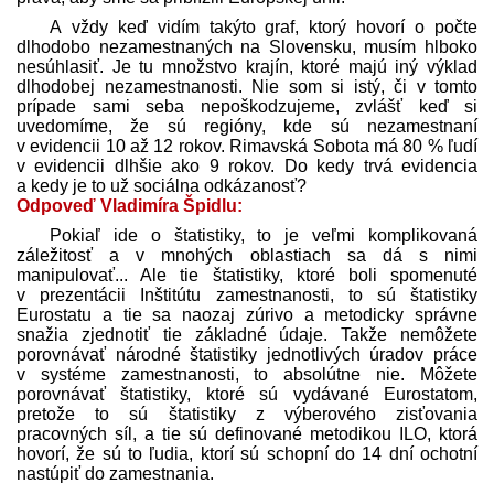
A vždy keď vidím takýto graf, ktorý hovorí o počte
dlhodobo nezamestnaných na Slovensku, musím hlboko
nesúhlasiť. Je tu množstvo krajín, ktoré majú iný výklad
dlhodobej nezamestnanosti. Nie som si istý, či v tomto
prípade sami seba nepoškodzujeme, zvlášť keď si
uvedomíme, že sú regióny, kde sú nezamestnaní
v evidencii 10 až 12 rokov. Rimavská Sobota má 80 % ľudí
v evidencii dlhšie ako 9 rokov. Do kedy trvá evidencia
a kedy je to už sociálna odkázanosť?
Odpoveď Vladimíra Špidlu:
Pokiaľ ide o štatistiky, to je veľmi komplikovaná
záležitosť a v mnohých oblastiach sa dá s nimi
manipulovať... Ale tie štatistiky, ktoré boli spomenuté
v prezentácii Inštitútu zamestnanosti, to sú štatistiky
Eurostatu a tie sa naozaj zúrivo a metodicky správne
snažia zjednotiť tie základné údaje. Takže nemôžete
porovnávať národné štatistiky jednotlivých úradov práce
v systéme zamestnanosti, to absolútne nie. Môžete
porovnávať štatistiky, ktoré sú vydávané Eurostatom,
pretože to sú štatistiky z výberového zisťovania
pracovných síl, a tie sú definované metodikou ILO, ktorá
hovorí, že sú to ľudia, ktorí sú schopní do 14 dní ochotní
nastúpiť do zamestnania.