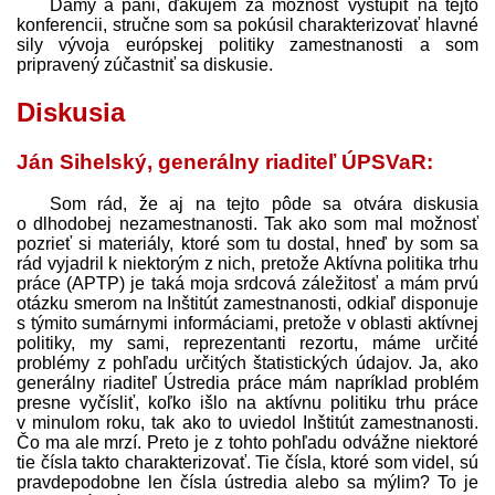
Dámy a páni, ďakujem za možnosť vystúpiť na tejto
konferencii, stručne som sa pokúsil charakterizovať hlavné
sily vývoja európskej politiky zamestnanosti a som
pripravený zúčastniť sa diskusie.
Diskusia
Ján Sihelský, generálny riaditeľ ÚPSVaR:
Som rád, že aj na tejto pôde sa otvára diskusia
o dlhodobej nezamestnanosti. Tak ako som mal možnosť
pozrieť si materiály, ktoré som tu dostal, hneď by som sa
rád vyjadril k niektorým z nich, pretože Aktívna politika trhu
práce (APTP) je taká moja srdcová záležitosť a mám prvú
otázku smerom na Inštitút zamestnanosti, odkiaľ disponuje
s týmito sumárnymi informáciami, pretože v oblasti aktívnej
politiky, my sami, reprezentanti rezortu, máme určité
problémy z pohľadu určitých štatistických údajov. Ja, ako
generálny riaditeľ Ústredia práce mám napríklad problém
presne vyčísliť, koľko išlo na aktívnu politiku trhu práce
v minulom roku, tak ako to uviedol Inštitút zamestnanosti.
Čo ma ale mrzí. Preto je z tohto pohľadu odvážne niektoré
tie čísla takto charakterizovať. Tie čísla, ktoré som videl, sú
pravdepodobne len čísla ústredia alebo sa mýlim? To je