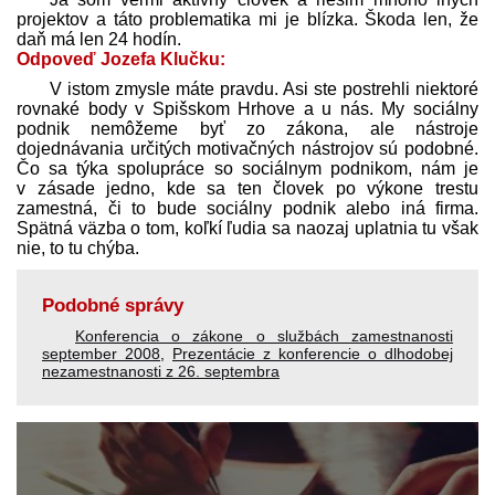
projektov a táto problematika mi je blízka. Škoda len, že
daň má len 24 hodín.
Odpoveď Jozefa Klučku:
V istom zmysle máte pravdu. Asi ste postrehli niektoré
rovnaké body v Spišskom Hrhove a u nás. My sociálny
podnik nemôžeme byť zo zákona, ale nástroje
dojednávania určitých motivačných nástrojov sú podobné.
Čo sa týka spolupráce so sociálnym podnikom, nám je
v zásade jedno, kde sa ten človek po výkone trestu
zamestná, či to bude sociálny podnik alebo iná firma.
Spätná väzba o tom, koľkí ľudia sa naozaj uplatnia tu však
nie, to tu chýba.
Podobné správy
Konferencia o zákone o službách zamestnanosti
september 2008
,
Prezentácie z konferencie o dlhodobej
nezamestnanosti z 26. septembra