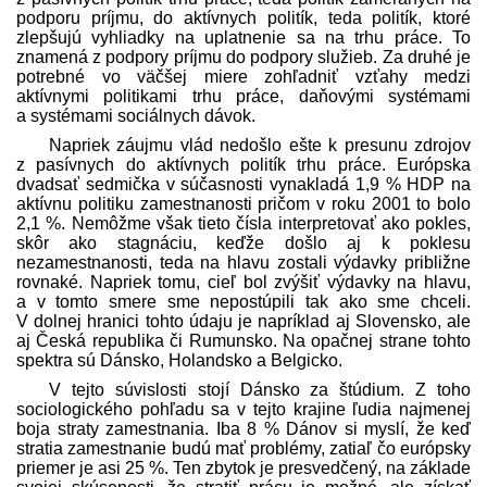
podporu príjmu, do aktívnych politík, teda politík, ktoré
zlepšujú vyhliadky na uplatnenie sa na trhu práce. To
znamená z podpory príjmu do podpory služieb. Za druhé je
potrebné vo väčšej miere zohľadniť vzťahy medzi
aktívnymi politikami trhu práce, daňovými systémami
a systémami sociálnych dávok.
Napriek záujmu vlád nedošlo ešte k presunu zdrojov
z pasívnych do aktívnych politík trhu práce. Európska
dvadsať sedmička v súčasnosti vynakladá 1,9 % HDP na
aktívnu politiku zamestnanosti pričom v roku 2001 to bolo
2,1 %. Nemôžme však tieto čísla interpretovať ako pokles,
skôr ako stagnáciu, keďže došlo aj k poklesu
nezamestnanosti, teda na hlavu zostali výdavky približne
rovnaké. Napriek tomu, cieľ bol zvýšiť výdavky na hlavu,
a v tomto smere sme nepostúpili tak ako sme chceli.
V dolnej hranici tohto údaju je napríklad aj Slovensko, ale
aj Česká republika či Rumunsko. Na opačnej strane tohto
spektra sú Dánsko, Holandsko a Belgicko.
V tejto súvislosti stojí Dánsko za štúdium. Z toho
sociologického pohľadu sa v tejto krajine ľudia najmenej
boja straty zamestnania. Iba 8 % Dánov si myslí, že keď
stratia zamestnanie budú mať problémy, zatiaľ čo európsky
priemer je asi 25 %. Ten zbytok je presvedčený, na základe