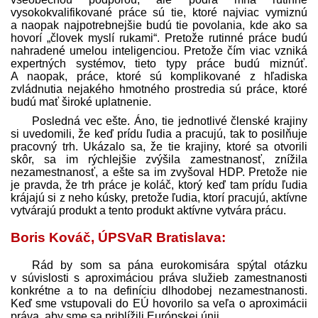
vysokokvalifikované práce sú tie, ktoré najviac vymiznú
a naopak najpotrebnejšie budú tie povolania, kde ako sa
hovorí „človek myslí rukami“. Pretože rutinné práce budú
nahradené umelou inteligenciou. Pretože čím viac vzniká
expertných systémov, tieto typy práce budú miznúť.
A naopak, práce, ktoré sú komplikované z hľadiska
zvládnutia nejakého hmotného prostredia sú práce, ktoré
budú mať široké uplatnenie.
Posledná vec ešte. Áno, tie jednotlivé členské krajiny
si uvedomili, že keď prídu ľudia a pracujú, tak to posilňuje
pracovný trh. Ukázalo sa, že tie krajiny, ktoré sa otvorili
skôr, sa im rýchlejšie zvýšila zamestnanosť, znížila
nezamestnanosť, a ešte sa im zvyšoval HDP. Pretože nie
je pravda, že trh práce je koláč, ktorý keď tam prídu ľudia
krájajú si z neho kúsky, pretože ľudia, ktorí pracujú, aktívne
vytvárajú produkt a tento produkt aktívne vytvára prácu.
Boris Kováč, ÚPSVaR Bratislava:
Rád by som sa pána eurokomisára spýtal otázku
v súvislosti s aproximáciou práva služieb zamestnanosti
konkrétne a to na definíciu dlhodobej nezamestnanosti.
Keď sme vstupovali do EÚ hovorilo sa veľa o aproximácii
práva, aby sme sa priblížili Európskej únii.