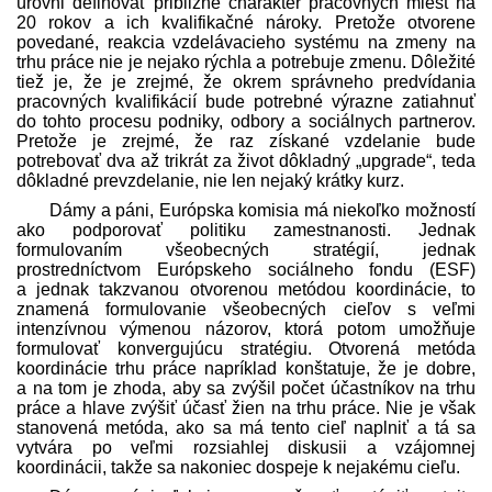
úrovni definovať približne charakter pracovných miest na
20 rokov a ich kvalifikačné nároky. Pretože otvorene
povedané, reakcia vzdelávacieho systému na zmeny na
trhu práce nie je nejako rýchla a potrebuje zmenu. Dôležité
tiež je, že je zrejmé, že okrem správneho pred­vídania
pracovných kvalifikácií bude potrebné výrazne zatiahnuť
do tohto procesu podniky, odbory a sociálnych partnerov.
Pretože je zrejmé, že raz získané vzdelanie bude
potrebovať dva až trikrát za život dôkladný „upgrade“, teda
dôkladné prevzdelanie, nie len nejaký krátky kurz.
Dámy a páni, Európska komisia má niekoľko možností
ako podporovať politiku zamestnanosti. Jednak
formulovaním všeobecných stratégií, jednak
prostredníctvom Európskeho sociálneho fondu (ESF)
a jednak takzvanou otvorenou metódou koordinácie, to
znamená formulovanie všeobecných cieľov s veľmi
intenzívnou výmenou názorov, ktorá potom umožňuje
formulovať konvergujúcu stratégiu. Otvorená metóda
koordinácie trhu práce napríklad konštatuje, že je dobre,
a na tom je zhoda, aby sa zvýšil počet účastníkov na trhu
práce a hlave zvýšiť účasť žien na trhu práce. Nie je však
stanovená metóda, ako sa má tento cieľ naplniť a tá sa
vytvára po veľmi rozsiahlej diskusii a vzájomnej
koordinácii, takže sa nakoniec dospeje k nejakému cieľu.