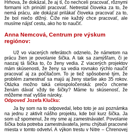
Hrhova, že dokázal, že aj tí, čo nechceli pracovať, rôznymi
formami ich prinútil pracovať. Netrestal človeka za to, že
nemá prácu, ale dokázal prilákať človeka pracovať za to,
že bol niečo dlžný. Čiže nie každý chce pracovať, ale
musíme nájsť cestu, ako ho to naučiť.
Anna Nemcová, Centrum pre výskum
regiónov:
Už vo viacerých referátoch odznelo, že námetom na
prácu žien je povolanie šička. A tak sa zamýšľam, či je
naozaj tá šička to, čo ženy vedia. Z viacerých projektov
mám skúsenosti, že ženy sa vedia rovnako rýchlo naučiť
pracovať aj za počítačom. To je tiež spôsobené tým, že
problém zamestnať sa majú aj ženy staršie ako 35 rokov.
Otázka možno taká celospoločenská: prečo chceme
ženám dávať vždy tie šičky? Máme tu skúsenosť, že
môžeme mať vyššie nároky.
Odpoveď Jozefa Klučku:
Ja by som na to odpovedal, lebo toto je asi poznámka
na jednu z aktivít nášho projektu, kde bol kurz šička. Ja
som už spomenul, že my sme aj zamest­návateľ. Povolanie
šička bola potreba zamest­návateľa, jemu chýbali pracovné
miesta v tomto odvetví. A výkon trestu v Nitre – Chrenovej