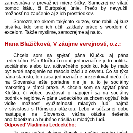
zamestnáva v prevažnej miere šičky. Samozrejme vítajú
pomoc štátu, či Európskej únie. Prečo by nevyužili
možnosť na zaučenie aj z ich prostriedkov.
Samozrejme okrem takýchto kurzov, sme robili aj kurz
pisárka, kde sme ich učili základy práce s wordom či
excelom. Takže myslíme, samozrejme aj na to.
Hana Blažičková, V záujme verejnosti, o.z.:
Chcela som sa spýtať pána Klučku aj pána
Ledeckého. Pán Klučka čo robí, jednoznačne je to politika
sociálneho alebo tzv. aktivačného podniku, kde by malo
byť tvrdé napojenie na resocializáciu a osvetu. Čo sa týka
pána starostu, ten zasa jednoznačne prezentoval niečo, čo
na Slovensku ešte poriadne nie je, a to je sociálny
marketing v rámci praxe. A chcela som sa spýtať pána
Klušku, či vôbec uvažoval o napojení sa na sociálny
podnik v regióne. A pána Ledeckého sa chcem opýtať, kde
vidíte možnosť využiteľnosti mladých ľudí najmä
v súvislosti s Rómskou otázkou. Lebo v súčasnej dobe
nastupuje na Slovensku vážna otázka riešenia
analfabetizmu a hrubého násilia u mladých ľudí.
Odpoveď Vladimíra Ledeckého:
Ja som veľmi aktívny človek a riešim mnoho iných