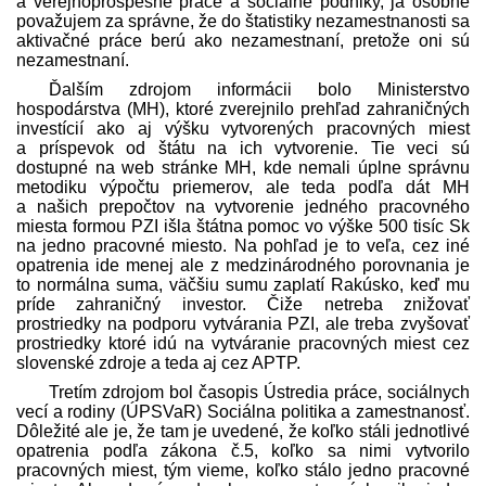
a verejnoprospešné práce a sociálne podniky, ja osobne
považujem za správne, že do štatistiky nezamestnanosti sa
aktivačné práce berú ako nezamestnaní, pretože oni sú
nezamestnaní.
Ďalším zdrojom informácii bolo Ministerstvo
hospodárstva (MH), ktoré zverejnilo prehľad zahraničných
investícií ako aj výšku vytvorených pracovných miest
a príspevok od štátu na ich vytvorenie. Tie veci sú
dostupné na web stránke MH, kde nemali úplne správnu
metodiku výpočtu priemerov, ale teda podľa dát MH
a našich prepočtov na vytvorenie jedného pracovného
miesta formou PZI išla štátna pomoc vo výške 500 tisíc Sk
na jedno pracovné miesto. Na pohľad je to veľa, cez iné
opatrenia ide menej ale z medzinárodného porovnania je
to normálna suma, väčšiu sumu zaplatí Rakúsko, keď mu
príde zahraničný investor. Čiže netreba znižovať
prostriedky na podporu vytvárania PZI, ale treba zvyšovať
prostriedky ktoré idú na vytváranie pracovných miest cez
slovenské zdroje a teda aj cez APTP.
Tretím zdrojom bol časopis Ústredia práce, sociálnych
vecí a rodiny (ÚPSVaR) Sociálna politika a zamestnanosť.
Dôležité ale je, že tam je uvedené, že koľko stáli jednotlivé
opatrenia podľa zákona č.5, koľko sa nimi vytvorilo
pracovných miest, tým vieme, koľko stálo jedno pracovné