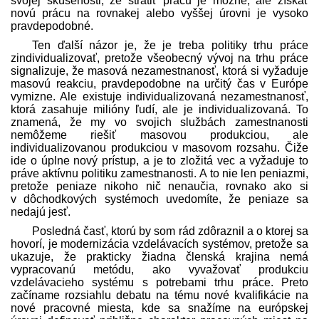
svojej skúsenosti, že stratiť prácu je možné, ale získať
novú prácu na rovnakej alebo vyššej úrovni je vysoko
pravdepodobné.
Ten ďalší názor je, že je treba politiky trhu práce
zindividualizovať, pretože všeobecný vývoj na trhu práce
signalizuje, že masová nezamestnanosť, ktorá si vyžaduje
masovú reakciu, pravdepodobne na určitý čas v Európe
vymizne. Ale existuje individualizovaná nezamestnanosť,
ktorá zasahuje milióny ľudí, ale je individualizovaná. To
znamená, že my vo svojich službách zamestnanosti
nemôžeme riešiť masovou produkciou, ale
individualizovanou produkciou v masovom rozsahu. Čiže
ide o úplne nový prístup, a je to zložitá vec a vyžaduje to
práve aktívnu politiku zamestnanosti. A to nie len peniazmi,
pretože peniaze nikoho nič nenaučia, rovnako ako si
v dôchodkových systémoch uvedomíte, že peniaze sa
nedajú jesť.
Posledná časť, ktorú by som rád zdôraznil a o ktorej sa
hovorí, je modernizácia vzdelávacích systémov, pretože sa
ukazuje, že prakticky žiadna členská krajina nemá
vypracovanú metódu, ako vyvažovať produkciu
vzdelávacieho systému s potrebami trhu práce. Preto
začíname rozsiahlu debatu na tému nové kvalifikácie na
nové pracovné miesta, kde sa snažíme na európskej