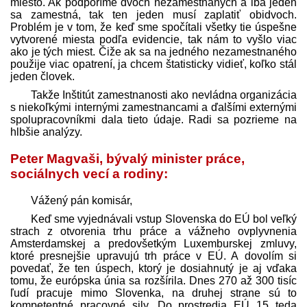
miesto. Ak podporíme dvoch nezamestnaných a iba jeden
sa zamestná, tak ten jeden musí zaplatiť obidvoch.
Problém je v tom, že keď sme spočítali všetky tie úspešne
vytvorené miesta podľa evidencie, tak nám to vyšlo viac
ako je tých miest. Čiže ak sa na jedného nezamestnaného
použije viac opatrení, ja chcem štatisticky vidieť, koľko stál
jeden človek.
Takže Inštitút zamestnanosti ako nevládna organizácia
s niekoľkými internými zamestnancami a ďalšími externými
spolupracovníkmi dala tieto údaje. Radi sa pozrieme na
hlbšie analýzy.
Peter Magvaši, bývalý minister práce,
sociálnych vecí a rodiny:
Vážený pán komisár,
Keď sme vyjednávali vstup Slovenska do EÚ bol veľký
strach z otvorenia trhu práce a vážneho ovplyvnenia
Amsterdamskej a predovšetkým Luxemburskej zmluvy,
ktoré presnejšie upravujú trh práce v EÚ. A dovolím si
povedať, že ten úspech, ktorý je dosiahnutý je aj vďaka
tomu, že európska únia sa rozšírila. Dnes 270 až 300 tisíc
ľudí pracuje mimo Slovenka, na druhej strane sú to
kompetentné pracovné sily. Do prostredia EÚ 15 teda