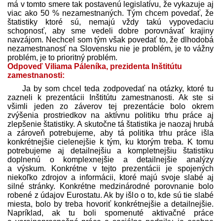
má v tomto smere tak postavenú legislatívu, že vykazuje aj
viac ako 50 % nezamestnaných. Tým chcem povedať, že
štatistiky ktoré sú, nemajú vždy takú vypovedaciu
schopnosť, aby sme vedeli dobre porovnávať krajiny
navzájom. Nechcel som tým však povedať to, že dlhodobá
nezamestnanosť na Slovensku nie je problém, je to vážny
problém, je to prioritný problém.
Odpoveď Viliama Páleníka, prezidenta Inštitútu
zamestnanosti:
Ja by som chcel teda zodpovedať na otázky, ktoré tu
zazneli k prezentácii Inštitútu zamestnanosti. Ak ste si
všimli jeden zo záverov tej prezentácie bolo okrem
zvýšenia prostriedkov na aktívnu politiku trhu práce aj
zlepšenie štatistiky. A skutočne tá štatistika je naozaj hrubá
a zároveň potrebujeme, aby tá politika trhu práce išla
konkrétnejšie cielenejšie k tým, ku ktorým treba. K tomu
potrebujeme aj detailnejšiu a kompletnejšiu štatistiku
doplnenú o komplexnejšie a detailnejšie analýzy
a výskum. Konkrétne v tejto prezentácii je spojených
niekoľko zdrojov a informácii, ktoré majú svoje slabé aj
silné stránky. Konkrétne medzinárodné porovnanie bolo
robené z údajov Eurostatu. Ak by išlo o to, kde sú tie slabé
miesta, bolo by treba hovoriť konkrétnejšie a detailnejšie.
Napríklad, ak tu boli spomenuté aktivačné práce