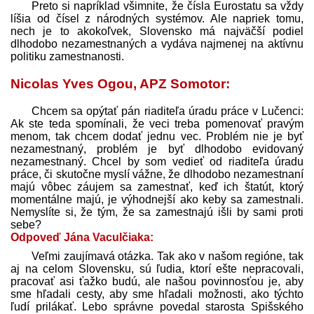
Preto si napríklad všimnite, že čísla Eurostatu sa vždy
líšia od čísel z národných systémov. Ale napriek tomu,
nech je to akokoľvek, Slovensko má najväčší podiel
dlhodobo nezamestnaných a vydáva najmenej na aktívnu
politiku zamestnanosti.
Nicolas Yves Ogou, APZ Somotor:
Chcem sa opýtať pán riaditeľa úradu práce v Lučenci:
Ak ste teda spomínali, že veci treba pomenovať pravým
menom, tak chcem dodať jednu vec. Problém nie je byť
nezamestnaný, problém je byť dlhodobo evidovaný
nezamestnaný. Chcel by som vedieť od riaditeľa úradu
práce, či skutočne myslí vážne, že dlhodobo nezamestnaní
majú vôbec záujem sa zamestnať, keď ich štatút, ktorý
momentálne majú, je výhodnejší ako keby sa zamestnali.
Nemyslíte si, že tým, že sa zamestnajú išli by sami proti
sebe?
Odpoveď Jána Vaculčiaka:
Veľmi zaujímavá otázka. Tak ako v našom regióne, tak
aj na celom Slovensku, sú ľudia, ktorí ešte nepracovali,
pracovať asi ťažko budú, ale našou povinnosťou je, aby
sme hľadali cesty, aby sme hľadali možnosti, ako týchto
ľudí prilákať. Lebo správne povedal starosta Spišského