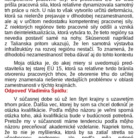
prišla pracovná sila, ktorá relatívne dynamizovala samotný
trh práce u nich. U nás to však vytvorilo určitú deformáciu,
ktorá sa nielenže prejavuje v dlhodobej nezamestnanosti,
ale aj v určitom nedostatku kompetentnej pracovnej sily.
Z niektorých regiónov tieto pracovné sily odišli a vzniká
tam deintelektualizácia, ktorá vytvára to, že tieto regióny sa
nevedia postaviť samé na nohy. Skúsenosti napríklad
z Talianska pritom ukazujú, že len samotná výstavba
infraštruktúry na rozvoj regiónu nestačí. To znamená, že
dlhodobú nezamestnanosť treba dávať aj do tohto kontextu
Moja otázka je, do akej miery si uvedomujú pred­
stavitelia tej starej EÚ 15, ktorá sa relatívne tvrdo bránila
otvoreniu pracovných trhov, že otvorenie trhu do určitej
miery znamenala riešenie vtedajších problémov v oblasti
zamestnanosti v týchto krajinách.
Odpoveď Vladimíra Špidlu:
V súčasnej dobe sú už len štyri krajiny s uzavretým
trhom práce. Ďalšia vec, ktorej by som sa chcel dotknúť je
otázka kvalifikácie. Podľa môjho názoru je veľmi sporná
otázka toho, aká kvalifikácia bude v budúcnosti potrebná.
Pretože my v súčasnosti máme tendenciu podľa môjho
názoru preceňovať akademické vzdelanie. Napriek tomu,
že to nie je myšlienka, ktorá by sa zatiaľ stretla so
všeobecnou podporou, ale podľa mňa rutinné