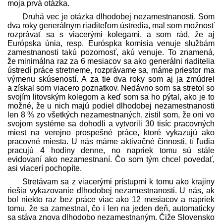
moja prvá otázka.
Druhá vec je otázka dlhodobej nezamestnanosti. Som
dva roky generálnym riaditeľom ústredia, mal som možnosť
rozprávať sa s viacerými kolegami, a som rád, že aj
Európska únia, resp. Euróspka komisia venuje službám
zamestnanosti takú pozornosť, akú venuje. To znamená,
že minimálna raz za 6 mesiacov sa ako generálni riaditelia
ústredí práce stretneme, rozprávame sa, máme priestor ma
výmenu skúseností. A za tie dva roky som aj ja zmúdrel
a získal som viacero poznatkov. Nedávno som sa stretol so
svojím litovským kolegom a keď som sa ho pýtal, ako je to
možné, že u nich majú podiel dlhodobej nezamestnanosti
len 8 % zo všetkých nezamestnaných, zistil som, že oni vo
svojom systéme sa dohodli a vytvorili 30 tisíc pracovných
miest na verejno prospešné práce, ktoré vykazujú ako
pracovné miesta. U nás máme aktivačné činnosti, tí ľudia
pracujú 4 hodiny denne, no napriek tomu sú stále
evidovaní ako nezamestnaní. Čo som tým chcel povedať,
asi viacerí pochopíte.
Stretávam sa z viacerými prístupmi k tomu ako krajiny
riešia vykazovanie dlhodobej nezamestnanosti. U nás, ak
bol niekto raz bez práce viac ako 12 mesiacov a napriek
tomu, že sa zamestnal, čo i len na jeden deň, automaticky
sa stáva znova dlhodobo nezamestnaným. Čiže Slovensko