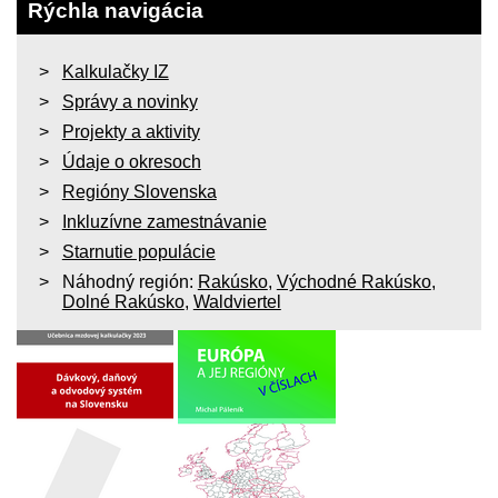
Rýchla navigácia
Kalkulačky IZ
Správy a novinky
Projekty a aktivity
Údaje o okresoch
Regióny Slovenska
Inkluzívne zamestnávanie
Starnutie populácie
Náhodný región:
Rakúsko
,
Východné Rakúsko
,
Dolné Rakúsko
,
Waldviertel