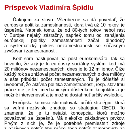
Príspevok Vladimíra Špidlu
Ďakujem za slovo. Všeobecne sa dá povedať, že
európska politika zamestnanosti, ktorá trvá už 10 rokov, je
úspešná. Napriek tomu, že od 80-tych rokov nebol rast
v Európe nejaký zázračný, napriek tomu od zahájenia
európskej politiky zamestnanosti začal dlhodobý
a systematický pokles nezamestnanosti so súčasným
zvyšovaní zamestnanosti.
Keď som nastupoval na post eurokomisára, tak sa
hovorilo, že aký je to európsky sociálny systém, keď má
20 miliónov nezamestnaných, dnes je to 12 miliónov. Čiže
každý rok sa znižoval počet nezamestnaných o dva milióny
a ešte pribúdal počet zamestnaných. Tu je dôležité si
uvedomiť, že aktívna politika zamestnanosti, resp. stav trhu
práce nie je len mechanickým dôsledkom konjuktúr a je
možné intervenovať a je možné dosiahnuť určitý výsledok.
Európska komisia sformulovala určitú stratégiu, ktorá
sa veľmi nezávisle zhoduje so stratégiou OECD. To
znamená, že je tu nejaká koncepcia, ktorú možno
považovať za úspešnú. Má niekoľko základných prvkov.
Prvým z nich je, že je potrebné premiestniť zdroje
z pasívnych politík trhu práce, teda politík zameraných na