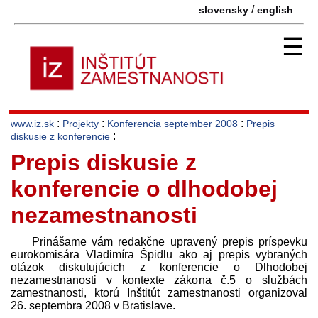
/
slovensky
english
☰
:
:
:
www.iz.sk
Projekty
Konferencia september 2008
Prepis
:
diskusie z konferencie
Prepis diskusie z
konferencie o dlhodobej
nezamestnanosti
Prinášame vám redakčne upravený prepis príspevku
eurokomisára Vladimíra Špidlu ako aj prepis vybraných
otázok diskutujúcich z konferencie o Dlhodobej
nezamestnanosti v kontexte zákona č.5 o službách
zamestnanosti, ktorú Inštitút zamestnanosti organizoval
26. septembra 2008 v Bratislave.