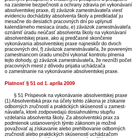
na zaistenie bezpečnosti a ochrany zdravia pri vykonávaní
absolventskej praxe, d) záväzok zamest­návateľa viesť
evidenciu dochádzky absolventa školy a pred­kladať ju
mesačne do desiatich pracovných dní po uplynutí
kalendárneho mesiaca úradu, e) záväzok zamest­návateľa
oznámiť úradu neúčasť absolventa školy na vykonávaní
absolventskej praxe, ako aj predčasné skončenie
vykonávania absolventskej praxe najneskôr do dvoch
pracovných dní, f) záväzok zamest­návateľa, že povereným
zamestnancom úradu umožní vykonať kontrolu plnenia
tejto dohody, g) záväzok zamest­návateľa, že nezníži počet
pracovných miest z dôvodu prijatia uchádzača
o zamestnanie na vykonávanie absolventskej praxe.
Platnosť § 51 od 1. apríla 2009
§ 51 Príspevok na vykonávanie absolventskej praxe
(1) Absolventská prax na účely tohto zákona je získanie
odborných zručností a praktických skúseností u zamest­
návateľa, ktoré zodpovedajú dosiahnutému stupňu
vzdelania absolventa školy. Za absolventskú prax za
podmienok ustanovených týmto zákonom je možné
považovať aj získavanie alebo prehlbovanie odborných
zručností alebo praktických skúseností uchádzačom