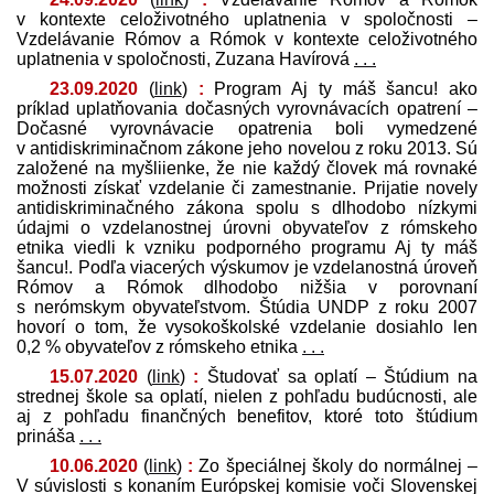
v kontexte celoživotného uplatnenia v spoločnosti –
Vzdelávanie Rómov a Rómok v kontexte celoživotného
uplatnenia v spoločnosti, Zuzana Havírová
. . .
23.09.2020
(
link
)
:
Program Aj ty máš šancu! ako
príklad uplatňovania dočasných vyrovnávacích opatrení –
Dočasné vyrovnávacie opatrenia boli vymedzené
v antidiskriminačnom zákone jeho novelou z roku 2013. Sú
založené na myšliienke, že nie každý človek má rovnaké
možnosti získať vzdelanie či zamestnanie. Prijatie novely
antidiskriminačného zákona spolu s dlhodobo nízkymi
údajmi o vzdelanostnej úrovni obyvateľov z rómskeho
etnika viedli k vzniku podporného programu Aj ty máš
šancu!. Podľa viacerých výskumov je vzdelanostná úroveň
Rómov a Rómok dlhodobo nižšia v porovnaní
s nerómskym obyvateľstvom. Štúdia UNDP z roku 2007
hovorí o tom, že vysoko­školské vzdelanie dosiahlo len
0,2 % obyvateľov z rómskeho etnika
. . .
15.07.2020
(
link
)
:
Študovať sa oplatí – Štúdium na
strednej škole sa oplatí, nielen z pohľadu budúcnosti, ale
aj z pohľadu finančných benefitov, ktoré toto štúdium
prináša
. . .
10.06.2020
(
link
)
:
Zo špeciálnej školy do normálnej –
V súvislosti s konaním Európskej komisie voči Slovenskej