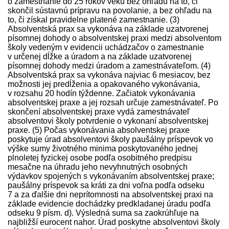
o zamestnanie do 25 rokov veku bez ohľadu na to, či
skončil sústavnú prípravu na povolanie, a bez ohľadu na
to, či získal pravidelne platené zamestnanie. (3)
Absolventská prax sa vykonáva na základe uzatvorenej
písomnej dohody o absolventskej praxi medzi absolventom
školy vedeným v evidencii uchádzačov o zamestnanie
v určenej dĺžke a úradom a na základe uzatvorenej
písomnej dohody medzi úradom a zamest­návateľom. (4)
Absolventská prax sa vykonáva najviac 6 mesiacov, bez
možnosti jej predĺženia a opakovaného vykonávania,
v rozsahu 20 hodín týždenne. Začiatok vykonávania
absolventskej praxe a jej rozsah určuje zamest­návateľ. Po
skončení absolventskej praxe vydá zamest­návateľ
absolventovi školy potvrdenie o vykonaní absolventskej
praxe. (5) Počas vykonávania absolventskej praxe
poskytuje úrad absolventovi školy paušálny príspevok vo
výške sumy životného minima poskytovaného jednej
plnoletej fyzickej osobe podľa osobitného pred­pisu
mesačne na úhradu jeho nevyhnutných osobných
výdavkov spojených s vykonávaním absolventskej praxe;
paušálny príspevok sa kráti za dni voľna podľa odseku
7 a za ďalšie dni neprítomnosti na absolventskej praxi na
základe evidencie dochádzky pred­kladanej úradu podľa
odseku 9 písm. d). Výsledná suma sa zaokrúhľuje na
najbližší eurocent nahor. Úrad poskytne absolventovi školy