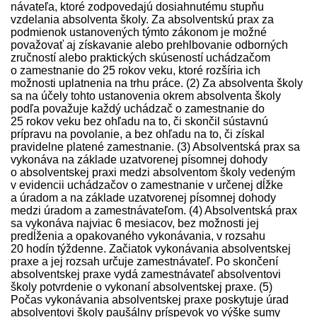
návateľa, ktoré zodpovedajú dosiahnutému stupňu
vzdelania absolventa školy. Za absolventskú prax za
podmienok ustanovených týmto zákonom je možné
považovať aj získavanie alebo prehlbovanie odborných
zručností alebo praktických skúseností uchádzačom
o zamestnanie do 25 rokov veku, ktoré rozšíria ich
možnosti uplatnenia na trhu práce. (2) Za absolventa školy
sa na účely tohto ustanovenia okrem absolventa školy
podľa považuje každý uchádzač o zamestnanie do
25 rokov veku bez ohľadu na to, či skončil sústavnú
prípravu na povolanie, a bez ohľadu na to, či získal
pravidelne platené zamestnanie. (3) Absolventská prax sa
vykonáva na základe uzatvorenej písomnej dohody
o absolventskej praxi medzi absolventom školy vedeným
v evidencii uchádzačov o zamestnanie v určenej dĺžke
a úradom a na základe uzatvorenej písomnej dohody
medzi úradom a zamest­návateľom. (4) Absolventská prax
sa vykonáva najviac 6 mesiacov, bez možnosti jej
predĺženia a opakovaného vykonávania, v rozsahu
20 hodín týždenne. Začiatok vykonávania absolventskej
praxe a jej rozsah určuje zamest­návateľ. Po skončení
absolventskej praxe vydá zamest­návateľ absolventovi
školy potvrdenie o vykonaní absolventskej praxe. (5)
Počas vykonávania absolventskej praxe poskytuje úrad
absolventovi školy paušálny príspevok vo výške sumy