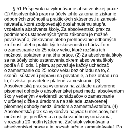
§ 51 Príspevok na vykonávanie absolventskej praxe
(1) Absolventská prax na účely tohto zákona je získanie
odborných zručností a praktických skúseností u zamest­
návateľa, ktoré zodpovedajú dosiahnutému stupňu
vzdelania absolventa školy. Za absolventskú prax za
podmienok ustanovených týmto zákonom je možné
považovať aj získavanie alebo prehlbovanie odborných
zručností alebo praktických skúseností uchádzačom
o zamestnanie do 25 rokov veku, ktoré rozšíria ich
možnosti uplatnenia na trhu práce. (2) Za absolventa školy
sa na účely tohto ustanovenia okrem absolventa školy
podľa § 8 ods. 1 písm. a) považuje každý uchádzač
o zamestnanie do 25 rokov veku bez ohľadu na to, či
skončil sústavnú prípravu na povolanie, a bez ohľadu na
to, či získal pravidelne platené zamestnanie. (3)
Absolventská prax sa vykonáva na základe uzatvorenej
písomnej dohody o absolventskej praxi medzi absolventom
školy vedeným v evidencii uchádzačov o zamestnanie
v určenej dĺžke a úradom a na základe uzatvorenej
písomnej dohody medzi úradom a zamest­návateľom. (4)
Absolventská prax sa vykonáva najviac 6 mesiacov, bez
možnosti jej predĺženia a opakovaného vykonávania,
v rozsahu 20 hodín týždenne. Začiatok vykonávania
absolventskej praxe a jej rozsah určuje zamest­návateľ. Po