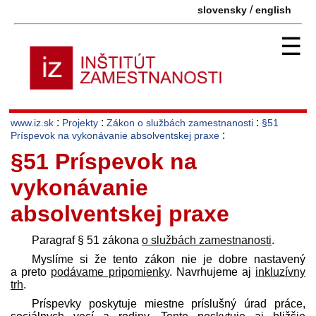
/
slovensky
english
☰
:
:
:
www.iz.sk
Projekty
Zákon o službách zamestnanosti
§51
:
Príspevok na vykonávanie absolventskej praxe
§51 Príspevok na
vykonávanie
absolventskej praxe
Paragraf § 51 zákona
o službách zamestnanosti
.
Myslíme si že tento zákon nie je dobre nastavený
a preto
podávame pripomienky
. Navrhujeme aj
inkluzívny
trh
.
Príspevky poskytuje miestne príslušný úrad práce,