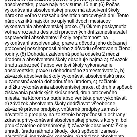
absolventskej praxe najviac v sume 15 eur. (6) Počas
vykonávania absolventskej praxe má absolvent školy
nárok na voľno v rozsahu desiatich pracovných dní. Tento
nárok vzniká najskôr po uplynutí dvoch mesiacov
vykonávania absolventskej praxe. (7) Okrem poskytnutia
voľna v rozsahu desiatich pracovných dní zamest­návateľ
ospravedlní absolventovi školy neprítomnosť na
vykonávaní absolventskej praxe z dôvodu jeho dočasnej
pracovnej neschopnosti alebo z dôvodu ošetrovania člena
rodiny. (8) Dohoda uzatvorená podľa odseku 2 medzi
úradom a absolventom školy obsahuje najmä a) záväzok
úradu zabezpečiť absolventovi školy vykonávanie
absolventskej praxe u dohodnutého zamest­návateľa, b)
záväzok absolventa školy vykonávať absolventskú prax
u zamest­návateľa dohodnutého úradom, c) začiatok
a dĺžku vykonávania absolventskej praxe, d) druh a spôsob
získavania praktických skúseností, druh pracovného
miesta, na ktorom sa bude absolventská prax vykonávať,
e) záväzok absolventa školy dodržiavať všeobecne
záväzné právne pred­pisy, vnútorné pred­pisy zamest­
návateľa a pred­pisy na zaistenie bezpečnosti a ochrany
zdravia pri vykonávaní absolventskej praxe, s ktorými bol
preukázateľne oboznámený, f) záväzok absolventa školy
uhradiť úradu náhradu škody, ktorú spôsobil zamest­
návateľovi úmyselným konaním, g) záväzok absolventa