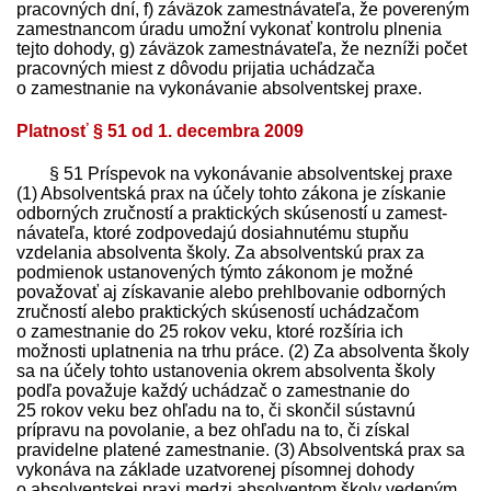
pracovných dní, f) záväzok zamest­návateľa, že povereným
zamestnancom úradu umožní vykonať kontrolu plnenia
tejto dohody, g) záväzok zamest­návateľa, že nezníži počet
pracovných miest z dôvodu prijatia uchádzača
o zamestnanie na vykonávanie absolventskej praxe.
Platnosť § 51 od 1. decembra 2009
§ 51 Príspevok na vykonávanie absolventskej praxe
(1) Absolventská prax na účely tohto zákona je získanie
odborných zručností a praktických skúseností u zamest­
návateľa, ktoré zodpovedajú dosiahnutému stupňu
vzdelania absolventa školy. Za absolventskú prax za
podmienok ustanovených týmto zákonom je možné
považovať aj získavanie alebo prehlbovanie odborných
zručností alebo praktických skúseností uchádzačom
o zamestnanie do 25 rokov veku, ktoré rozšíria ich
možnosti uplatnenia na trhu práce. (2) Za absolventa školy
sa na účely tohto ustanovenia okrem absolventa školy
podľa považuje každý uchádzač o zamestnanie do
25 rokov veku bez ohľadu na to, či skončil sústavnú
prípravu na povolanie, a bez ohľadu na to, či získal
pravidelne platené zamestnanie. (3) Absolventská prax sa
vykonáva na základe uzatvorenej písomnej dohody
o absolventskej praxi medzi absolventom školy vedeným