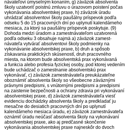
návateľovi úmyselným konaním, g) záväzok absolventa
školy uzatvoriť poistnú zmluvu o úrazovom poistení počas
vykonávania absolventskej praxe, h) záväzok úradu
uhrádzať absolventovi školy paušálny príspevok podľa
odseku 5 do 15 pracovných dní po uplynutí kalendárneho
mesiaca, za ktorý sa paušálny príspevok poskytuje. (9)
Dohoda medzi úradom a zamest­návateľom uzatvorená
podľa odseku 3 obsahuje najmä a) záväzok zamest­
návateľa vytvárať absolventovi školy podmienky na
vykonávanie absolventskej praxe, b) druh a spôsob
získavania praktických skúseností, druh pracovného
miesta, na ktorom bude absolventská prax vykonávaná
a funkcia alebo profesia fyzickej osoby, pod ktorej vedením
bude uchádzač o zamestnanie absolventskú prax
vykonávať, c) záväzok zamest­návateľa preukázateľne
oboznámiť absolventa školy so všeobecne záväznými
právnymi pred­pismi, s vnútornými pred­pismi a pred­pismi
na zaistenie bezpečnosti a ochrany zdravia pri vykonávaní
absolventskej praxe, d) záväzok zamest­návateľa viesť
evidenciu dochádzky absolventa školy a pred­kladať ju
mesačne do desiatich pracovných dní po uplynutí
kalendárneho mesiaca úradu, e) záväzok zamest­návateľa
oznámiť úradu neúčasť absolventa školy na vykonávaní
absolventskej praxe, ako aj predčasné skončenie
vykonávania absolventskej praxe najneskôr do dvoch