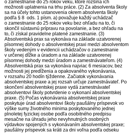
o zamestnanie do 25 rokov veku, ktoré rozšíria ich
možnosti uplatnenia na trhu práce. (2) Za absolventa školy
sa na účely tohto ustanovenia okrem absolventa školy
podľa § 8 ods. 1 písm. a) považuje každý uchádzač
o zamestnanie do 25 rokov veku bez ohľadu na to, či
skončil sústavnú prípravu na povolanie, a bez ohľadu na
to, či získal pravidelne platené zamestnanie. (3)
Absolventská prax sa vykonáva na základe uzatvorenej
písomnej dohody o absolventskej praxi medzi absolventom
školy vedeným v evidencii uchádzačov o zamestnanie
v určenej dĺžke a úradom a na základe uzatvorenej
písomnej dohody medzi úradom a zamest­návateľom. (4)
Absolventská prax sa vykonáva najviac 6 mesiacov, bez
možnosti jej predĺženia a opakovaného vykonávania,
v rozsahu 20 hodín týždenne. Začiatok vykonávania
absolventskej praxe a jej rozsah určuje zamest­návateľ. Po
skončení absolventskej praxe vydá zamest­návateľ
absolventovi školy potvrdenie o vykonaní absolventskej
praxe. (5) Počas vykonávania absolventskej praxe
poskytuje úrad absolventovi školy paušálny príspevok vo
výške sumy životného minima poskytovaného jednej
plnoletej fyzickej osobe podľa osobitného pred­pisu
mesačne na úhradu jeho nevyhnutných osobných
výdavkov spojených s vykonávaním absolventskej praxe;
paušálny príspevok sa kráti za dni voľna podľa odseku