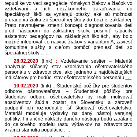
republike vo veci segregácie rómskych žiakov a žiačok vo
vzdelávaní a ich nezákonného zaraďovania do
špeciálnych škôl sa vynárajú otázky, aké sú možnosti
preradenia žiaka zo špeciálnej školy do bežnej základnej.
Preto navrhujeme zmeniť koncept diagnostikovania detí
pred nástupom do základnej školy, posilniť kapacity
asistentov pedagógov na základných školách, aby bolo
možné integrovať čo najviac žiakov s variantom A, zaviesť
komunitné služby s cieľom pomôcť preniesť deti zo
špeciálnej školy
. . .
28.02.2020
(
link
)
:
Vzdelávanie sestier – Materiál
analyzuje súčasný stav vzdelávania ošetrovateľského
personálu v zdravotníctve, ako jedného z najdôležitejších
indikátorov pre budúci stav ošetrovateľského personálu
. . .
10.02.2020
(
link
)
:
Študentské požičky pre študentov
odborov ošetrovateľstva – Študentské pôžičky pre
študentov odboru ošetrovateľstvo by mali motivovať
absolventov štúdia zostať na Slovensku a zároveň
podporiť ich rozhodnutie ísť študovať ošetrovateľstvo.
Materiál modeluje výdavky na daný nástroj verejnej
politiky. Finančné náklady daného nástroja budú zarátané
do celkového modelu rastu výdavkov na zdravotníctvo
v rámci starnutia populácie
. . .