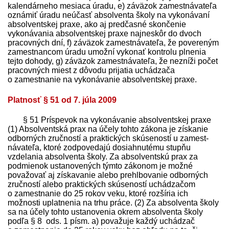
kalendárneho mesiaca úradu, e) záväzok zamest­návateľa
oznámiť úradu neúčasť absolventa školy na vykonávaní
absolventskej praxe, ako aj predčasné skončenie
vykonávania absolventskej praxe najneskôr do dvoch
pracovných dní, f) záväzok zamest­návateľa, že povereným
zamestnancom úradu umožní vykonať kontrolu plnenia
tejto dohody, g) záväzok zamest­návateľa, že nezníži počet
pracovných miest z dôvodu prijatia uchádzača
o zamestnanie na vykonávanie absolventskej praxe.
Platnosť § 51 od 7. júla 2009
§ 51 Príspevok na vykonávanie absolventskej praxe
(1) Absolventská prax na účely tohto zákona je získanie
odborných zručností a praktických skúseností u zamest­
návateľa, ktoré zodpovedajú dosiahnutému stupňu
vzdelania absolventa školy. Za absolventskú prax za
podmienok ustanovených týmto zákonom je možné
považovať aj získavanie alebo prehlbovanie odborných
zručností alebo praktických skúseností uchádzačom
o zamestnanie do 25 rokov veku, ktoré rozšíria ich
možnosti uplatnenia na trhu práce. (2) Za absolventa školy
sa na účely tohto ustanovenia okrem absolventa školy
podľa § 8 ods. 1 písm. a) považuje každý uchádzač