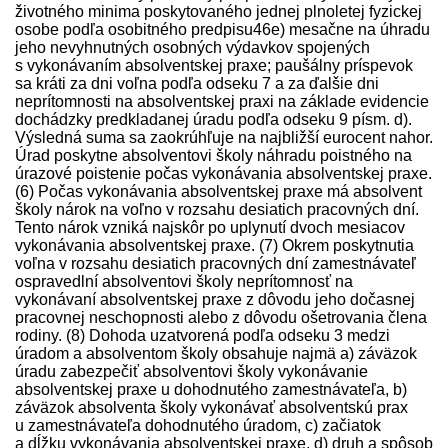
životného minima poskytovaného jednej plnoletej fyzickej
osobe podľa osobitného pred­pisu46e) mesačne na úhradu
jeho nevyhnutných osobných výdavkov spojených
s vykonávaním absolventskej praxe; paušálny príspevok
sa kráti za dni voľna podľa odseku 7 a za ďalšie dni
neprítomnosti na absolventskej praxi na základe evidencie
dochádzky pred­kladanej úradu podľa odseku 9 písm. d).
Výsledná suma sa zaokrúhľuje na najbližší eurocent nahor.
Úrad poskytne absolventovi školy náhradu poistného na
úrazové poistenie počas vykonávania absolventskej praxe.
(6) Počas vykonávania absolventskej praxe má absolvent
školy nárok na voľno v rozsahu desiatich pracovných dní.
Tento nárok vzniká najskôr po uplynutí dvoch mesiacov
vykonávania absolventskej praxe. (7) Okrem poskytnutia
voľna v rozsahu desiatich pracovných dní zamest­návateľ
ospravedlní absolventovi školy neprítomnosť na
vykonávaní absolventskej praxe z dôvodu jeho dočasnej
pracovnej neschopnosti alebo z dôvodu ošetrovania člena
rodiny. (8) Dohoda uzatvorená podľa odseku 3 medzi
úradom a absolventom školy obsahuje najmä a) záväzok
úradu zabezpečiť absolventovi školy vykonávanie
absolventskej praxe u dohodnutého zamest­návateľa, b)
záväzok absolventa školy vykonávať absolventskú prax
u zamest­návateľa dohodnutého úradom, c) začiatok
a dĺžku vykonávania absolventskej praxe, d) druh a spôsob