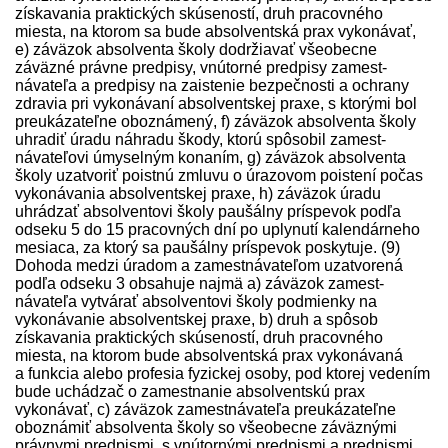
získavania praktických skúseností, druh pracovného
miesta, na ktorom sa bude absolventská prax vykonávať,
e) záväzok absolventa školy dodržiavať všeobecne
záväzné právne pred­pisy, vnútorné pred­pisy zamest­
návateľa a pred­pisy na zaistenie bezpečnosti a ochrany
zdravia pri vykonávaní absolventskej praxe, s ktorými bol
preukázateľne oboznámený, f) záväzok absolventa školy
uhradiť úradu náhradu škody, ktorú spôsobil zamest­
návateľovi úmyselným konaním, g) záväzok absolventa
školy uzatvoriť poistnú zmluvu o úrazovom poistení počas
vykonávania absolventskej praxe, h) záväzok úradu
uhrádzať absolventovi školy paušálny príspevok podľa
odseku 5 do 15 pracovných dní po uplynutí kalendárneho
mesiaca, za ktorý sa paušálny príspevok poskytuje. (9)
Dohoda medzi úradom a zamest­návateľom uzatvorená
podľa odseku 3 obsahuje najmä a) záväzok zamest­
návateľa vytvárať absolventovi školy podmienky na
vykonávanie absolventskej praxe, b) druh a spôsob
získavania praktických skúseností, druh pracovného
miesta, na ktorom bude absolventská prax vykonávaná
a funkcia alebo profesia fyzickej osoby, pod ktorej vedením
bude uchádzač o zamestnanie absolventskú prax
vykonávať, c) záväzok zamest­návateľa preukázateľne
oboznámiť absolventa školy so všeobecne záväznými
právnymi pred­pismi, s vnútornými pred­pismi a pred­pismi