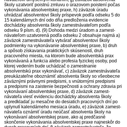
školy uzatvoriť poistnú zmluvu o úrazovom poistení počas
vykonávania absolventskej praxe, h) záväzok úradu
uhrádzať absolventovi školy príspevok podľa odseku 5 do
15 kalendárnych dní odo dňa pred­loženia evidencie
dochádzky absolventa školy zamest­návateľom podľa
odseku 9 písm. d). (9) Dohoda medzi úradom a zamest­
návateľom uzatvorená podľa odseku 2 obsahuje najmä a)
záväzok zamest­návateľa vytvárať absolventovi školy
podmienky na vykonávanie absolventskej praxe, b) druh
a spôsob získavania praktických skúseností, druh
pracovného miesta, na ktorom bude absolventská prax
vykonávaná a funkcia alebo profesia fyzickej osoby, pod
ktorej vedením bude uchádzač o zamestnanie
absolventskú prax vykonávať, c) záväzok zamest­návateľa
preukázateľne oboznámiť absolventa školy so všeobecne
záväznými právnymi pred­pismi, s vnútornými pred­pismi
a pred­pismi na zaistenie bezpečnosti a ochrany zdravia pri
vykonávaní absolventskej praxe, d) záväzok zamest­
návateľa viesť evidenciu dochádzky absolventa školy
a pred­kladať ju mesačne do desiatich pracovných dní po
uplynutí kalendárneho mesiaca úradu, e) záväzok zamest­
návateľa oznámiť úradu neúčasť absolventa školy na
vykonávaní absolventskej praxe, ako aj predčasné
skončenie vykonávania absolventskej praxe najneskôr do