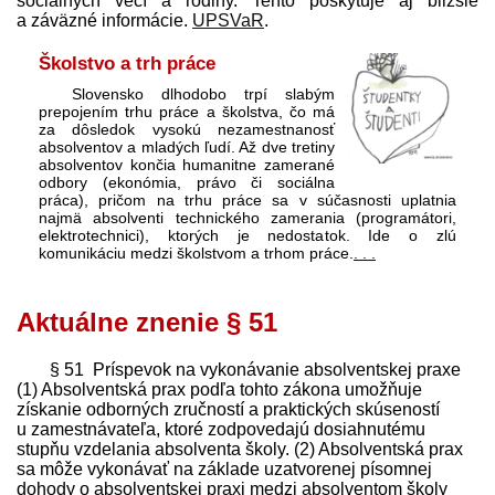
sociálnych vecí a rodiny. Tento poskytuje aj bližšie
a záväzné informácie.
UPSVaR
.
Školstvo a trh práce
Slovensko dlhodobo trpí slabým
prepojením trhu práce a školstva, čo má
za dôsledok vysokú nezamestnanosť
absolventov a mladých ľudí. Až dve tretiny
absolventov končia humanitne zamerané
odbory (ekonómia, právo či sociálna
práca), pričom na trhu práce sa v súčasnosti uplatnia
najmä absolventi technického zamerania (programátori,
elektrotechnici), ktorých je nedostatok. Ide o zlú
komunikáciu medzi školstvom a trhom práce.
. . .
Aktuálne znenie § 51
§ 51 Príspevok na vykonávanie absolventskej praxe
(1) Absolventská prax podľa tohto zákona umožňuje
získanie odborných zručností a praktických skúseností
u zamest­návateľa, ktoré zodpovedajú dosiahnutému
stupňu vzdelania absolventa školy. (2) Absolventská prax
sa môže vykonávať na základe uzatvorenej písomnej
dohody o absolventskej praxi medzi absolventom školy