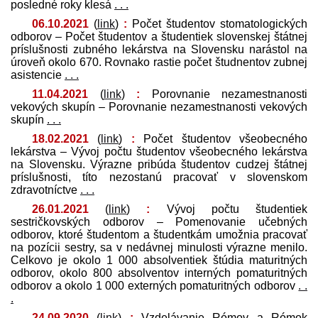
posledné roky klesá
. . .
06.10.2021
(
link
)
:
Počet študentov stomatologických
odborov – Počet študentov a študentiek slovenskej štátnej
príslušnosti zubného lekárstva na Slovensku narástol na
úroveň okolo 670. Rovnako rastie počet študnentov zubnej
asistencie
. . .
11.04.2021
(
link
)
:
Porovnanie nezamestnanosti
vekových skupín – Porovnanie nezamestnanosti vekových
skupín
. . .
18.02.2021
(
link
)
:
Počet študentov všeobecného
lekárstva – Vývoj počtu študentov všeobecného lekárstva
na Slovensku. Výrazne pribúda študentov cudzej štátnej
príslušnosti, títo nezostanú pracovať v slovenskom
zdravotníctve
. . .
26.01.2021
(
link
)
:
Vývoj počtu študentiek
sestričkovských odborov – Pomenovanie učebných
odborov, ktoré študentom a študentkám umožnia pracovať
na pozícii sestry, sa v nedávnej minulosti výrazne menilo.
Celkovo je okolo 1 000 absolventiek štúdia maturitných
odborov, okolo 800 absolventov interných pomaturitných
odborov a okolo 1 000 externých pomaturitných odborov
. .
.
24.09.2020
(
link
)
:
Vzdelávanie Rómov a Rómok