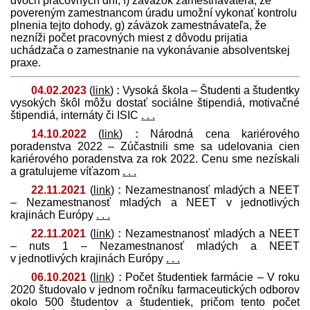
dvoch pracovných dní, f) záväzok zamest­návateľa, že
povereným zamestnancom úradu umožní vykonať kontrolu
plnenia tejto dohody, g) záväzok zamest­návateľa, že
nezníži počet pracovných miest z dôvodu prijatia
uchádzača o zamestnanie na vykonávanie absolventskej
praxe.
04.02.2023
(
link
)
:
Vysoká škola – Študenti a študentky
vysokých škôl môžu dostať sociálne štipendiá, motivačné
štipendiá, internáty či ISIC
. . .
14.10.2022
(
link
)
:
Národná cena kariérového
poradenstva 2022 – Zúčastnili sme sa udelovania cien
kariérového poradenstva za rok 2022. Cenu sme nezískali
a gratulujeme víťazom
. . .
22.11.2021
(
link
)
:
Nezamestnanosť mladých a NEET
– Nezamestnanosť mladých a NEET v jednotlivých
krajinách Európy
. . .
22.11.2021
(
link
)
:
Nezamestnanosť mladých a NEET
– nuts 1 – Nezamestnanosť mladých a NEET
v jednotlivých krajinách Európy
. . .
06.10.2021
(
link
)
:
Počet študentiek farmácie – V roku
2020 študovalo v jednom ročníku farmaceutických odborov
okolo 500 študentov a študentiek, pričom tento počet