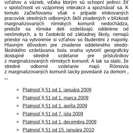
vzťahov a väzieb, vďaka ktorým sú schopní jedinci žiť
v spoločnosti vo vzájomnej interakcii a spoznávať sa. K
tomuto začleňovaniu však v prípade elokovaných
pracovísk stredných odborných škôl zriadených v blízkosti
marginalizovaných rómskych komunít nedochádza,
pretože sa rómske deti vzdelávajú oddelene od
nerómskych, a to častokrát od základnej školy, nemajú
priestor na vytvorenie si vzťahov so študentmi z majority.
Hlavným dôvodom pre zriadenie oddeleného stredo­
školského vzdelávania bola snaha vytvoriť geograficky
dostupné stredné vzdelanie pre príslušníkov
z marginalizovaných rómskych komunít. A tak sa stalo, že
stredné odborné vzdelanie majú Rómovia
z marginalizovaných komunít laicky povedané za domom
.
. .
Platnosť § 51 od 1. januára 2009
Platnosť § 51 od 1. marca 2009
Platnosť § 51 od 1. apríla 2009
Platnosť § 51 od 7. júla 2009
Platnosť § 51 od 1. decembra 2009
Platnosť § 51 od 15. januára 2010