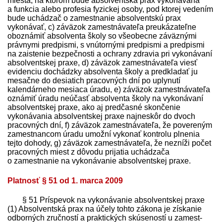
miesta, na ktorom bude absolventská prax vykonávaná
a funkcia alebo profesia fyzickej osoby, pod ktorej vedením
bude uchádzač o zamestnanie absolventskú prax
vykonávať, c) záväzok zamest­návateľa preukázateľne
oboznámiť absolventa školy so všeobecne záväznými
právnymi pred­pismi, s vnútornými pred­pismi a pred­pismi
na zaistenie bezpečnosti a ochrany zdravia pri vykonávaní
absolventskej praxe, d) záväzok zamest­návateľa viesť
evidenciu dochádzky absolventa školy a pred­kladať ju
mesačne do desiatich pracovných dní po uplynutí
kalendárneho mesiaca úradu, e) záväzok zamest­návateľa
oznámiť úradu neúčasť absolventa školy na vykonávaní
absolventskej praxe, ako aj predčasné skončenie
vykonávania absolventskej praxe najneskôr do dvoch
pracovných dní, f) záväzok zamest­návateľa, že povereným
zamestnancom úradu umožní vykonať kontrolu plnenia
tejto dohody, g) záväzok zamest­návateľa, že nezníži počet
pracovných miest z dôvodu prijatia uchádzača
o zamestnanie na vykonávanie absolventskej praxe.
Platnosť § 51 od 1. marca 2009
§ 51 Príspevok na vykonávanie absolventskej praxe
(1) Absolventská prax na účely tohto zákona je získanie
odborných zručností a praktických skúseností u zamest­