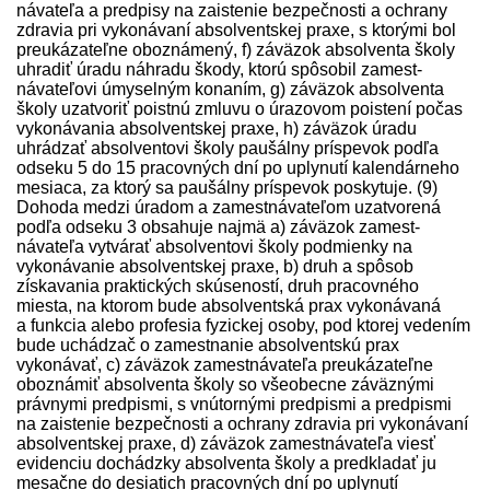
návateľa a pred­pisy na zaistenie bezpečnosti a ochrany
zdravia pri vykonávaní absolventskej praxe, s ktorými bol
preukázateľne oboznámený, f) záväzok absolventa školy
uhradiť úradu náhradu škody, ktorú spôsobil zamest­
návateľovi úmyselným konaním, g) záväzok absolventa
školy uzatvoriť poistnú zmluvu o úrazovom poistení počas
vykonávania absolventskej praxe, h) záväzok úradu
uhrádzať absolventovi školy paušálny príspevok podľa
odseku 5 do 15 pracovných dní po uplynutí kalendárneho
mesiaca, za ktorý sa paušálny príspevok poskytuje. (9)
Dohoda medzi úradom a zamest­návateľom uzatvorená
podľa odseku 3 obsahuje najmä a) záväzok zamest­
návateľa vytvárať absolventovi školy podmienky na
vykonávanie absolventskej praxe, b) druh a spôsob
získavania praktických skúseností, druh pracovného
miesta, na ktorom bude absolventská prax vykonávaná
a funkcia alebo profesia fyzickej osoby, pod ktorej vedením
bude uchádzač o zamestnanie absolventskú prax
vykonávať, c) záväzok zamest­návateľa preukázateľne
oboznámiť absolventa školy so všeobecne záväznými
právnymi pred­pismi, s vnútornými pred­pismi a pred­pismi
na zaistenie bezpečnosti a ochrany zdravia pri vykonávaní
absolventskej praxe, d) záväzok zamest­návateľa viesť
evidenciu dochádzky absolventa školy a pred­kladať ju
mesačne do desiatich pracovných dní po uplynutí