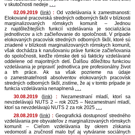
v skutočnosti nedeje
. . .
02.09.2019
(
link
)
:
Od vzdelávania k zamestnanosti:
Elokované pracoviská stredných odborných škôl v blízkosti
marginalizovaných rómskych komunít – Jednou
z najdôležitejších funkcií vzdelávania je socializácia
jednotlivcov a ich začleňovanie do spoločnosti. V prípade
elokovaných pracovísk stredných odborných škôl, ktoré sú
zriadené v blízkosti marginalizovaných rómskych komunít,
však dochádza k narušovaniu práve funkcie začleňovania
do spoločnosti, keďže rómske deti sú fakticky vzdelávané
oddelene od majoritných detí. Ďalšou dôležitou funkciou
vzdelávania je pripraviť jednotlivca pre profesionálny život
a trh práce. Ak sa však pozrieme na údaje
o zamestnateľnosti absolventov elokovaných pracovísk
stredných odborných škôl, zistíme, že aj v tomto prípade je
funkcia vzdelávania nenaplnená
. . .
30.08.2019
(
link
)
:
Nezamestnaní mladí, ktorí sa
nevzdelávajú NUTS 2 – rok 2025 – Nezamestnaní mladí,
ktorí sa nevzdelávajú NUTS 2 za rok 2025
. . .
28.08.2019
(
link
)
:
Geografická dostupnosť stredného
vzdelávania pre obyvateľov z marginalizovaných rómskych
komunít – Cieľom vzdelávania by okrem získania
vedomostí a zručností malo byť aj vytváranie sociálnych