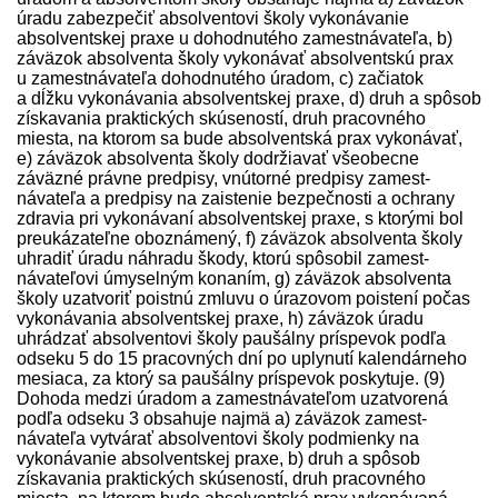
úradu zabezpečiť absolventovi školy vykonávanie
absolventskej praxe u dohodnutého zamest­návateľa, b)
záväzok absolventa školy vykonávať absolventskú prax
u zamest­návateľa dohodnutého úradom, c) začiatok
a dĺžku vykonávania absolventskej praxe, d) druh a spôsob
získavania praktických skúseností, druh pracovného
miesta, na ktorom sa bude absolventská prax vykonávať,
e) záväzok absolventa školy dodržiavať všeobecne
záväzné právne pred­pisy, vnútorné pred­pisy zamest­
návateľa a pred­pisy na zaistenie bezpečnosti a ochrany
zdravia pri vykonávaní absolventskej praxe, s ktorými bol
preukázateľne oboznámený, f) záväzok absolventa školy
uhradiť úradu náhradu škody, ktorú spôsobil zamest­
návateľovi úmyselným konaním, g) záväzok absolventa
školy uzatvoriť poistnú zmluvu o úrazovom poistení počas
vykonávania absolventskej praxe, h) záväzok úradu
uhrádzať absolventovi školy paušálny príspevok podľa
odseku 5 do 15 pracovných dní po uplynutí kalendárneho
mesiaca, za ktorý sa paušálny príspevok poskytuje. (9)
Dohoda medzi úradom a zamest­návateľom uzatvorená
podľa odseku 3 obsahuje najmä a) záväzok zamest­
návateľa vytvárať absolventovi školy podmienky na
vykonávanie absolventskej praxe, b) druh a spôsob
získavania praktických skúseností, druh pracovného