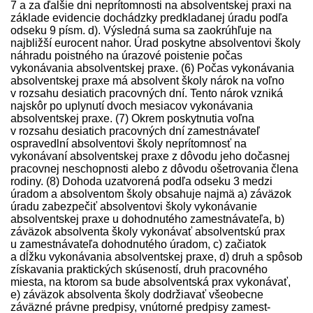
7 a za ďalšie dni neprítomnosti na absolventskej praxi na
základe evidencie dochádzky pred­kladanej úradu podľa
odseku 9 písm. d). Výsledná suma sa zaokrúhľuje na
najbližší eurocent nahor. Úrad poskytne absolventovi školy
náhradu poistného na úrazové poistenie počas
vykonávania absolventskej praxe. (6) Počas vykonávania
absolventskej praxe má absolvent školy nárok na voľno
v rozsahu desiatich pracovných dní. Tento nárok vzniká
najskôr po uplynutí dvoch mesiacov vykonávania
absolventskej praxe. (7) Okrem poskytnutia voľna
v rozsahu desiatich pracovných dní zamest­návateľ
ospravedlní absolventovi školy neprítomnosť na
vykonávaní absolventskej praxe z dôvodu jeho dočasnej
pracovnej neschopnosti alebo z dôvodu ošetrovania člena
rodiny. (8) Dohoda uzatvorená podľa odseku 3 medzi
úradom a absolventom školy obsahuje najmä a) záväzok
úradu zabezpečiť absolventovi školy vykonávanie
absolventskej praxe u dohodnutého zamest­návateľa, b)
záväzok absolventa školy vykonávať absolventskú prax
u zamest­návateľa dohodnutého úradom, c) začiatok
a dĺžku vykonávania absolventskej praxe, d) druh a spôsob
získavania praktických skúseností, druh pracovného
miesta, na ktorom sa bude absolventská prax vykonávať,
e) záväzok absolventa školy dodržiavať všeobecne
záväzné právne pred­pisy, vnútorné pred­pisy zamest­