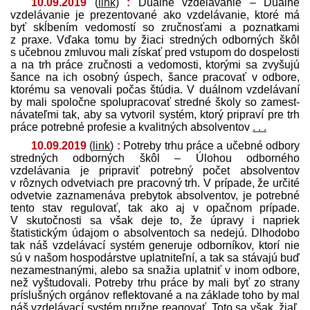
10.09.2019
(
link
)
:
Duálne vzdelávanie – Duálne
vzdelávanie je prezentované ako vzdelávanie, ktoré má
byť skĺbením vedomostí so zručnosťami a poznatkami
z praxe. Vďaka tomu by žiaci stredných odborných škôl
s učebnou zmluvou mali získať pred vstupom do dospelosti
a na trh práce zručnosti a vedomosti, ktorými sa zvyšujú
šance na ich osobný úspech, šance pracovať v odbore,
ktorému sa venovali počas štúdia. V duálnom vzdelávaní
by mali spoločne spolupracovať stredné školy so zamest­
návateľmi tak, aby sa vytvoril systém, ktorý pripraví pre trh
práce potrebné profesie a kvalitných absolventov
. . .
10.09.2019
(
link
)
:
Potreby trhu práce a učebné odbory
stredných odborných škôl – Úlohou odborného
vzdelávania je pripraviť potrebný počet absolventov
v rôznych odvetviach pre pracovný trh. V prípade, že určité
odvetvie zaznamenáva prebytok absolventov, je potrebné
tento stav regulovať, tak ako aj v opačnom prípade.
V skutočnosti sa však deje to, že úpravy i napriek
štatistickým údajom o absolventoch sa nedejú. Dlhodobo
tak náš vzdelávací systém generuje odborníkov, ktorí nie
sú v našom hospodárstve uplatniteľní, a tak sa stávajú buď
nezamestnanými, alebo sa snažia uplatniť v inom odbore,
než vyštudovali. Potreby trhu práce by mali byť zo strany
príslušných orgánov reflektované a na základe toho by mal
náš vzdelávací systém pružne reagovať. Toto sa však, žiaľ,