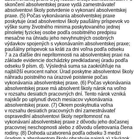
skončení absolventskej praxe vydá zamest­návateľ
absolventovi školy potvrdenie o vykonaní absolventskej
praxe. (5) Počas vykonávania absolventskej praxe
poskytuje úrad absolventovi školy paušálny príspevok vo
výške sumy životného minima poskytovaného jednej
plnoletej fyzickej osobe podľa osobitného pred­pisu
mesačne na úhradu jeho nevyhnutných osobných
výdavkov spojených s vykonávaním absolventskej praxe;
paušálny príspevok sa kráti za dni voľna podľa odseku
7 a za ďalšie dni neprítomnosti na absolventskej praxi na
základe evidencie dochádzky pred­kladanej úradu podľa
odseku 9 písm. d). Výsledná suma sa zaokrúhľuje na
najbližší eurocent nahor. Úrad poskytne absolventovi školy
náhradu poistného na úrazové poistenie počas
vykonávania absolventskej praxe. (6) Počas vykonávania
absolventskej praxe má absolvent školy nárok na voľno
v rozsahu desiatich pracovných dní. Tento nárok vzniká
najskôr po uplynutí dvoch mesiacov vykonávania
absolventskej praxe. (7) Okrem poskytnutia voľna
v rozsahu desiatich pracovných dní zamest­návateľ
ospravedlní absolventovi školy neprítomnosť na
vykonávaní absolventskej praxe z dôvodu jeho dočasnej
pracovnej neschopnosti alebo z dôvodu ošetrovania člena
rodiny. (8) Dohoda uzatvorená podľa odseku 3 medzi
úradom a absolventom školy obsahuje najmä a) záväzok