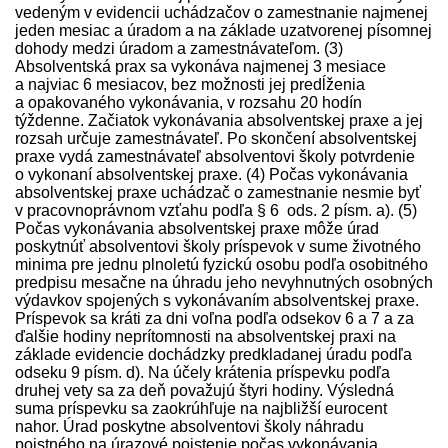
vedeným v evidencii uchádzačov o zamestnanie najmenej
jeden mesiac a úradom a na základe uzatvorenej písomnej
dohody medzi úradom a zamest­návateľom. (3)
Absolventská prax sa vykonáva najmenej 3 mesiace
a najviac 6 mesiacov, bez možnosti jej predĺženia
a opakovaného vykonávania, v rozsahu 20 hodín
týždenne. Začiatok vykonávania absolventskej praxe a jej
rozsah určuje zamest­návateľ. Po skončení absolventskej
praxe vydá zamest­návateľ absolventovi školy potvrdenie
o vykonaní absolventskej praxe. (4) Počas vykonávania
absolventskej praxe uchádzač o zamestnanie nesmie byť
v pracovnoprávnom vzťahu podľa § 6 ods. 2 písm. a). (5)
Počas vykonávania absolventskej praxe môže úrad
poskytnúť absolventovi školy príspevok v sume životného
minima pre jednu plnoletú fyzickú osobu podľa osobitného
pred­pisu mesačne na úhradu jeho nevyhnutných osobných
výdavkov spojených s vykonávaním absolventskej praxe.
Príspevok sa kráti za dni voľna podľa odsekov 6 a 7 a za
ďalšie hodiny neprítomnosti na absolventskej praxi na
základe evidencie dochádzky pred­kladanej úradu podľa
odseku 9 písm. d). Na účely krátenia príspevku podľa
druhej vety sa za deň považujú štyri hodiny. Výsledná
suma príspevku sa zaokrúhľuje na najbližší eurocent
nahor. Úrad poskytne absolventovi školy náhradu
poistného na úrazové poistenie počas vykonávania