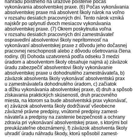
náhradu poistného na úrazové poistenie počas
vykonávania absolventskej praxe. (6) Počas vykonávania
absolventskej praxe má absolvent školy nárok na voľno
v rozsahu desiatich pracovných dní. Tento nárok vzniká
najskôr po uplynutí dvoch mesiacov vykonávania
absolventskej praxe. (7) Okrem poskytnutia voľna
v rozsahu desiatich pracovných dní zamest­návateľ
ospravedlní absolventovi školy neprítomnosť na
vykonávaní absolventskej praxe z dôvodu jeho dočasnej
pracovnej neschopnosti alebo z dôvodu ošetrovania člena
rodiny. (8) Dohoda uzatvorená podľa odseku 3 medzi
úradom a absolventom školy obsahuje najmä a) záväzok
úradu zabezpečiť absolventovi školy vykonávanie
absolventskej praxe u dohodnutého zamest­návateľa, b)
záväzok absolventa školy vykonávať absolventskú prax
u zamest­návateľa dohodnutého úradom, c) začiatok
a dĺžku vykonávania absolventskej praxe, d) druh a spôsob
získavania praktických skúseností, druh pracovného
miesta, na ktorom sa bude absolventská prax vykonávať,
e) záväzok absolventa školy dodržiavať všeobecne
záväzné právne pred­pisy, vnútorné pred­pisy zamest­
návateľa a pred­pisy na zaistenie bezpečnosti a ochrany
zdravia pri vykonávaní absolventskej praxe, s ktorými bol
preukázateľne oboznámený, f) záväzok absolventa školy
uhradiť úradu náhradu škody, ktorú spôsobil zamest­