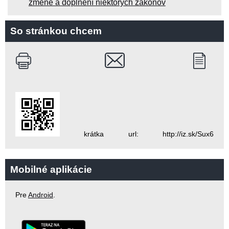
zmene a doplnení niektorých zákonov
So stránkou chcem
krátka url: http://iz.sk/Sux6
Mobilné aplikácie
Pre
Android
.