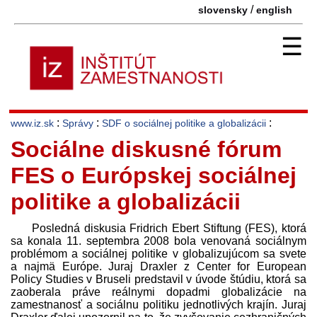
/
slovensky
english
☰
:
:
:
www.iz.sk
Správy
SDF o sociálnej politike a globalizácii
Sociálne diskusné fórum
FES o Európskej sociálnej
politike a globalizácii
Posledná diskusia Fridrich Ebert Stiftung (FES), ktorá
sa konala 11. septembra 2008 bola venovaná sociálnym
problémom a sociálnej politike v globalizujúcom sa svete
a najmä Európe. Juraj Draxler z Center for European
Policy Studies v Bruseli pred­stavil v úvode štúdiu, ktorá sa
zaoberala práve reálnymi dopadmi globalizácie na
zamestnanosť a sociálnu politiku jednotlivých krajín. Juraj