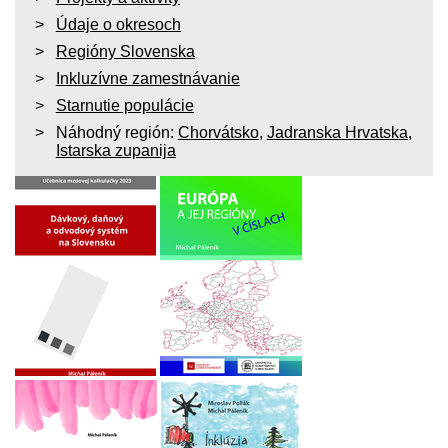
Údaje o okresoch
Regióny Slovenska
Inkluzívne zamestnávanie
Starnutie populácie
Náhodný región:
Chorvátsko
,
Jadranska Hrvatska
,
Istarska zupanija