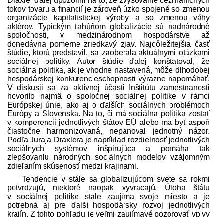
Draxler ďalej upozornil na to, že zvyšovanie cezhraničných
tokov tovaru a financií je zároveň úzko spojené so zmenou
organizácie kapitalistickej výroby a so zmenou váhy
aktérov. Typickým ťahúňom globalizácie sú nadnárodné
spoločnosti, v medzinárodnom hospodárstve až
donedávna pomerne zriedkavý zjav. Najdôležitejšia časť
štúdie, ktorú pred­stavil, sa zaoberala aktuálnymi otázkami
sociálnej politiky. Autor štúdie ďalej konštatoval, že
sociálna politika, ak je vhodne nastavená, môže dlhodobej
hospodárskej konkurencieschopnosti výrazne napomáhať.
V diskusii sa za aktívnej účasti Inštitútu zamestnanosti
hovorilo najmä o spoločnej sociálnej politike v rámci
Európskej únie, ako aj o ďalších sociálnych problémoch
Európy a Slovenska. Na to, či má sociálna politika zostať
v komperencii jednotlivých štátov EÚ alebo má byť aspoň
čiastočne harmonizovaná, nepanoval jednotný názor.
Podľa Juraja Draxlera je napríklad rozdielnosť jednotlivých
sociálnych systémov inšpirujúca a pomáha tak
zlepšovaniu národných sociálnych modelov vzájomným
zdieľaním skúseností medzi krajinami.
Tendencie v stále sa globalizujúcom svete sa rokmi
potvrdzujú, niektoré naopak vyvracajú. Úloha štátu
v sociálnej politike stále zaujíma svoje miesto a je
potrebná aj pre ďalší hospodársky rozvoj jednotlivých
krajín. Z tohto pohľadu je veľmi zaujímavé pozorovať vplyv