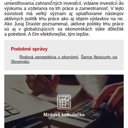
umiestňovania zahraničných investícií, vrátane investícií do
výskumu a vzdelania na trh práce a zamestnanosť. V tejto
súvislosti má veľký význam aj uplatňovanie nástrojov
aktívnych politík trhu práce ako aj objem výdavkov na ne.
Ako Juraj Draxler poznamenal, aktívne politiky trhu práce
sú aj v globalizujúcich sa ekonomikách stále dôležité
a potrebné. A čím efektívnejšie, tým lepšie.
Podobné správy
Rodová perspektíva v ekonómii
,
Šance flexicurity na
Slovensku
Mzdová kalkulačka