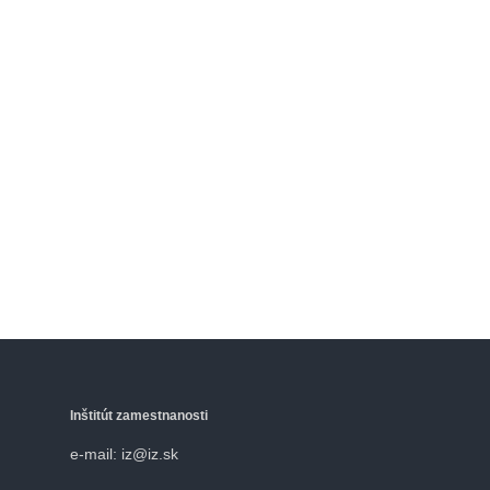
Inštitút zamestnanosti
e-mail: iz@iz.sk