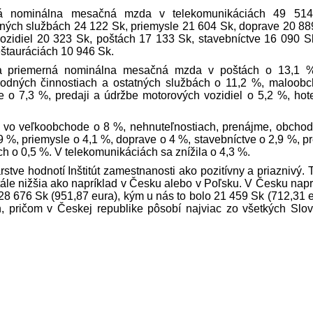
á nominálna mesačná mzda v telekomunikáciách 49 514
tných službách 24 122 Sk, priemysle 21 604 Sk, doprave 20 88
ozidiel 20 323 Sk, poštách 17 133 Sk, stavebníctve 16 090 S
štauráciách 10 946 Sk.
la priemerná nominálna mesačná mzda v poštách o 13,1 
hodných činnostiach a ostatných službách o 11,2 %, maloob
 o 7,3 %, pred­aji a údržbe motorových vozidiel o 5,2 %, hot
, vo veľkoobchode o 8 %, nehnuteľnostiach, prenájme, obcho
%, priemysle o 4,1 %, doprave o 4 %, stavebníctve o 2,9 %, pre
ch o 0,5 %. V telekomunikáciách sa znížila o 4,3 %.
ve hodnotí Inštitút zamestnanosti ako pozitívny a priaznivý. 
ále nižšia ako napríklad v Česku alebo v Poľsku. V Česku napr
28 676 Sk (951,87 eura), kým u nás to bolo 21 459 Sk (712,31 e
jín, pričom v Českej republike pôsobí najviac zo všetkých Slo