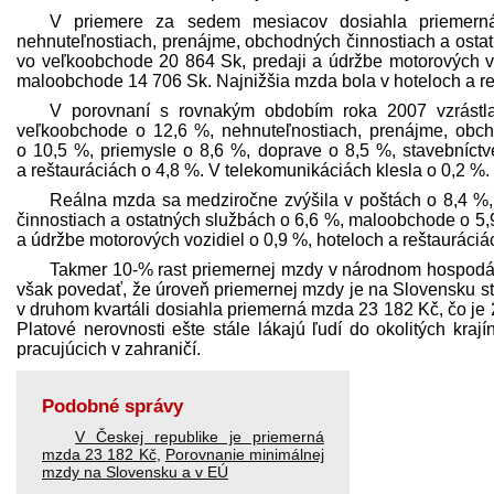
V priemere za sedem mesiacov dosiahla priemern
nehnuteľnostiach, prenájme, obchodných činnostiach a osta
vo veľkoobchode 20 864 Sk, pred­aji a údržbe motorových v
maloobchode 14 706 Sk. Najnižšia mzda bola v hoteloch a re
V porovnaní s rovnakým obdobím roka 2007 vzrást
veľkoobchode o 12,6 %, nehnuteľnostiach, prenájme, obc
o 10,5 %, priemysle o 8,6 %, doprave o 8,5 %, stavebníctve
a reštauráciách o 4,8 %. V telekomunikáciách klesla o 0,2 %.
Reálna mzda sa medziročne zvýšila v poštách o 8,4 %
činnostiach a ostatných službách o 6,6 %, maloobchode o 5,9 
a údržbe motorových vozidiel o 0,9 %, hoteloch a reštauráciá
Takmer 10-% rast priemernej mzdy v národnom hospodárst
však povedať, že úroveň priemernej mzdy je na Slovensku st
v druhom kvartáli dosiahla priemerná mzda 23 182 Kč, čo je 
Platové nerovnosti ešte stále lákajú ľudí do okolitých kra
pracujúcich v zahraničí.
Podobné správy
V Českej republike je priemerná
mzda 23 182 Kč
,
Porovnanie minimálnej
mzdy na Slovensku a v EÚ