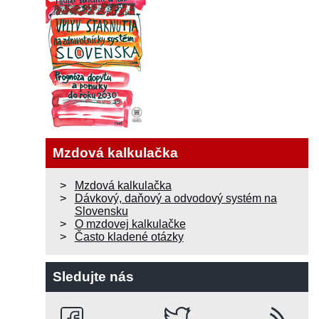
Mzdová kalkulačka
Mzdová kalkulačka
Dávkový, daňový a odvodový systém na
Slovensku
O mzdovej kalkulačke
Často kladené otázky
Sledujte nás