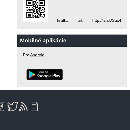
krátka url: http://iz.sk/Sux4
Mobilné aplikácie
Pre
Android
.