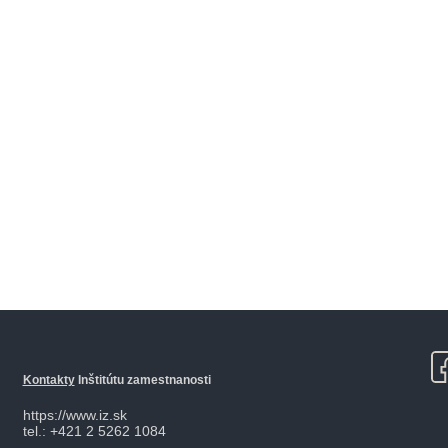
Kontakty
Inštitútu zamestnanosti
https://www.iz.sk
tel.: +421 2 5262 1084