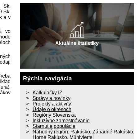
 Sk,
9 Sk,
k a v
%, vo
chode
eloch
Aktuálne štatistiky
dných
d­aji
Treba
Rýchla navigácia
íklad
ura).
vákov
Kalkulačky IZ
Správy a novinky
Projekty a aktivity
Údaje o okresoch
Regióny Slovenska
Inkluzívne zamestnávanie
Starnutie populácie
Náhodný región:
Rakúsko
,
Západné Rakúsko
,
Horné Rakúsko
,
Mühlviertel