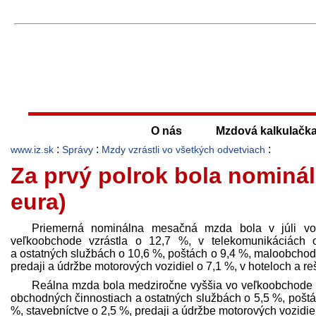
O nás
Mzdová kalkulačk
:
:
:
www.iz.sk
Správy
Mzdy vzrástli vo všetkých odvetviach
Za prvý polrok bola nominá
eura)
Priemerná nominálna mesačná mzda bola v júli vo
veľkoobchode vzrástla o 12,7 %, v telekomunikáciách o
a ostatných službách o 10,6 %, poštách o 9,4 %, maloobchode
pred­aji a údržbe motorových vozidiel o 7,1 %, v hoteloch a re
Reálna mzda bola medziročne vyššia vo veľkoobchode o
obchodných činnostiach a ostatných službách o 5,5 %, poštá
%, stavebníctve o 2,5 %, pred­aji a údržbe motorových vozidie