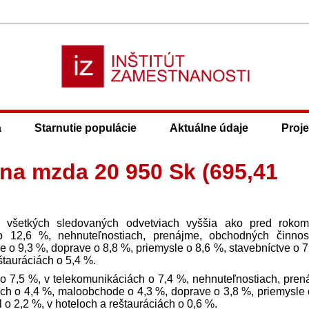
a
Starnutie populácie
Aktuálne údaje
Proje
lna mzda 20 950 Sk (695,41
 všetkých sledovaných odvetviach vyššia ako pred roko
 12,6 %, nehnuteľnostiach, prenájme, obchodných činnos
 o 9,3 %, doprave o 8,8 %, priemysle o 8,6 %, stavebníctve o 7
štauráciách o 5,4 %.
 7,5 %, v telekomunikáciách o 7,4 %, nehnuteľnostiach, pren
ch o 4,4 %, maloobchode o 4,3 %, doprave o 3,8 %, priemysle 
l o 2,2 %, v hoteloch a reštauráciách o 0,6 %.