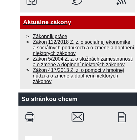
Aktuálne zákony
Zákonník práce
Zákon 112/2018 Z. z. o sociálnej ekonomike
a sociálnych podnikoch a o zmene a doplnení
niektorých zákonov
Zákon 5/2004 Z. z. o službách zamestnanosti
a o zmene a doplnení niektorých zákonov
Zákon 417/2013 Z. z. o pomoci v hmotnej
núdzi a o zmene a doplnení niektorých
zákonov
So stránkou chcem