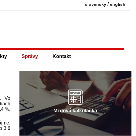
/
slovensky
english
kty
Správy
Kontakt
m. Vo
tiach
,4 %,
Mzdová kalkulačka
ájme,
o 3,6