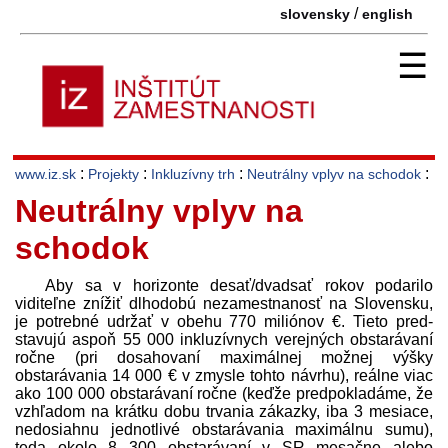
/
slovensky
english
☰
:
:
:
:
www.iz.sk
Projekty
Inkluzívny trh
Neutrálny vplyv na schodok
Neutrálny vplyv na
schodok
Aby sa v horizonte desať/dvadsať rokov podarilo
viditeľne znížiť dlhodobú nezamestnanosť na Slovensku,
je potrebné udržať v obehu 770 miliónov €. Tieto pred­
stavujú aspoň 55 000 inkluzívnych verejných obstarávaní
ročne (pri dosahovaní maximálnej možnej výšky
obstarávania 14 000 € v zmysle tohto návrhu), reálne viac
ako 100 000 obstarávaní ročne (keďže pred­pokladáme, že
vzhľadom na krátku dobu trvania zákazky, iba 3 mesiace,
nedosiahnu jednotlivé obstarávania maximálnu sumu),
teda okolo 8 300 obstarávaní v SR mesačne alebo