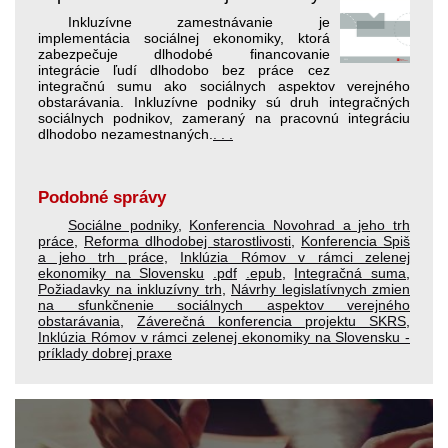
Inkluzívne zamestnávanie je
implementácia sociálnej ekonomiky, ktorá
zabezpečuje dlhodobé financovanie
integrácie ľudí dlhodobo bez práce cez
integračnú sumu ako sociálnych aspektov verejného
obstarávania. Inkluzívne podniky sú druh integračných
sociálnych podnikov, zameraný na pracovnú integráciu
dlhodobo nezamestnaných.
. . .
Podobné správy
Sociálne podniky
,
Konferencia Novohrad a jeho trh
práce
,
Reforma dlhodobej starostlivosti
,
Konferencia Spiš
a jeho trh práce
,
Inklúzia Rómov v rámci zelenej
ekonomiky na Slovensku
.pdf
.epub
,
Integračná suma
,
Požiadavky na inkluzívny trh
,
Návrhy legislatívnych zmien
na sfunkčnenie sociálnych aspektov verejného
obstarávania
,
Záverečná konferencia projektu SKRS
,
Inklúzia Rómov v rámci zelenej ekonomiky na Slovensku -
príklady dobrej praxe