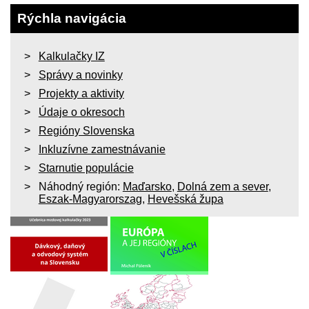
Rýchla navigácia
Kalkulačky IZ
Správy a novinky
Projekty a aktivity
Údaje o okresoch
Regióny Slovenska
Inkluzívne zamestnávanie
Starnutie populácie
Náhodný región:
Maďarsko
,
Dolná zem a sever
,
Eszak-Magyarorszag
,
Hevešská župa