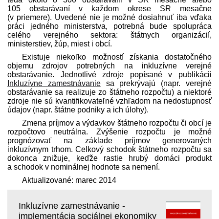
105 obstarávaní v každom okrese SR mesačne
(v priemere). Uvedené nie je možné dosiahnuť iba vďaka
práci jedného ministerstva, potrebná bude spolupráca
celého verejného sektora: štátnych organizácií,
ministerstiev, žúp, miest i obcí.
Existuje niekoľko možností získania dostatočného
objemu zdrojov potrebných na inkluzívne verejné
obstarávanie. Jednotlivé zdroje popísané v publikácii
Inkluzívne zamestnávanie
sa prekrývajú (napr. verejné
obstarávanie sa realizuje zo štátneho rozpočtu) a niektoré
zdroje nie sú kvantifikovateľné vzhľadom na nedostupnosť
údajov (napr. štátne podniky a ich úlohy).
Zmena príjmov a výdavkov štátneho rozpočtu či obcí je
rozpočtovo neutrálna. Zvýšenie rozpočtu je možné
prognózovať na základe príjmov generovaných
inkluzívnym trhom. Celkový schodok štátneho rozpočtu sa
dokonca znižuje, keďže rastie hrubý domáci produkt
a schodok v nominálnej hodnote sa nemení.
Aktualizované: marec 2014
Inkluzívne zamestnávanie -
implementácia sociálnej ekonomiky