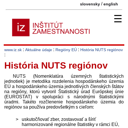
/
slovensky
english
☰
:
:
:
www.iz.sk
Aktuálne údaje
Regióny EÚ
História NUTS regiónov
:
História NUTS regiónov
NUTS (Nomenklatúra územných štatistických
jednotiek) je metodika rozdelenia hospodárskeho územia
EÚ a hospodárskeho územia jednotlivých členských štátov
na regióny, ktorú vytvoril Štatistický úrad Európskej únie
(EUROSTAT) v spolupráci s národnými štatistickými
úradmi. Takéto rozčlenenie hospodárskeho územia do
regiónov sa používa pred­ovšetkým s cieľom:
uskutočňovať zber, zostavovať a šíriť
harmonizované regionálne štatistiky v rámci EÚ,