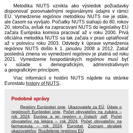
Metodika NUTS vznikla ako výsledok požiadavky
disponovať porovnateľnými regionálnymi údajmi v rámci
EÚ. Vymedzenie regiónov metodikou NUTS nie je stále,
ale časom sa vyvíjalo. Počiatky NUTS siahajú do 80. rokov
20. storočia, avšak na zapracovaní NUTS do legislatívy EÚ
začala Európska komisia pracovať až v roku 2000. Prvá
oficiálna metodika NUTS sa tak začala v praxi uplatňovať
až v polovicu roku 2003. Odvtedy k úprave vymedzenia
regiónov NUTS došlo k 1. januáru 2008 a 2012. Zatiaľ
posledná zmena vo vymedzení regiónov je platná od roku
2021. Vymedzenie hospodárskych regiónov musí byť
v súlade s demografickým, administratívnym
a geografickým princípom.
Viac informácií o histórii NUTS nájdete na stránke
Eurostatu
history of NUTS
.
Podobné správy
Regióny Európskej únie
,
Ukazovatele za EÚ
,
Údaje o
regiónoch Európskej únie
,
Počet obyvateľov na zubára –
rok 2024
,
Európa a jej regióny v číslach
.pdf
,
Počet
obyvateľov na lekára – rok 2024
,
Počet obyvateľov na
farmaceuta – rok 2024
,
Eurostat
,
Zoznam skratiek
ukazovateľov
,
Rozdelenie regiónov EÚ