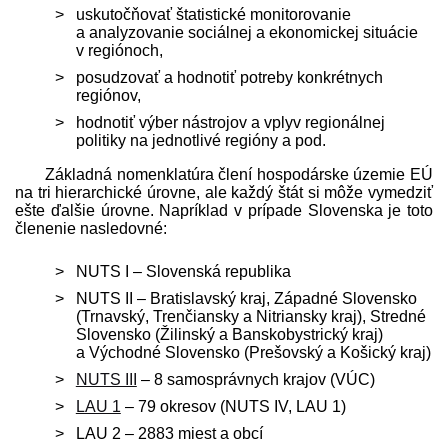
uskutočňovať štatistické monitorovanie
a analyzovanie sociálnej a ekonomickej situácie
v regiónoch,
posudzovať a hodnotiť potreby konkrétnych
regiónov,
hodnotiť výber nástrojov a vplyv regionálnej
politiky na jednotlivé regióny a pod.
Základná nomenklatúra člení hospodárske územie EÚ
na tri hierarchické úrovne, ale každý štát si môže vymedziť
ešte ďalšie úrovne. Napríklad v prípade Slovenska je toto
členenie nasledovné:
NUTS I – Slovenská republika
NUTS II – Bratislavský kraj, Západné Slovensko
(Trnavský, Trenčiansky a Nitriansky kraj), Stredné
Slovensko (Žilinský a Banskobystrický kraj)
a Východné Slovensko (Prešovský a Košický kraj)
NUTS III
– 8 samosprávnych krajov (VÚC)
LAU 1
– 79 okresov (NUTS IV, LAU 1)
LAU 2 – 2883 miest a obcí