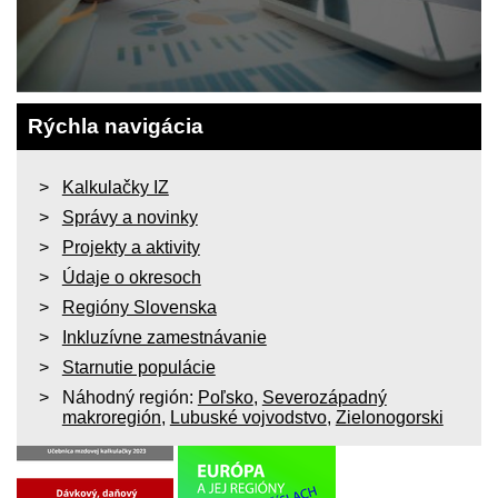
Rýchla navigácia
Kalkulačky IZ
Správy a novinky
Projekty a aktivity
Údaje o okresoch
Regióny Slovenska
Inkluzívne zamestnávanie
Starnutie populácie
Náhodný región:
Poľsko
,
Severozápadný
makroregión
,
Lubuské vojvodstvo
,
Zielonogorski