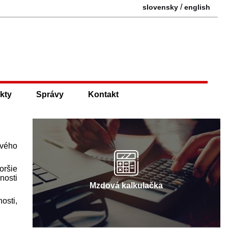
/
slovensky
english
kty
Správy
Kontakt
ového
oršie
nosti
Mzdová kalkulačka
osti,