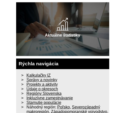
Aktuálne štatistiky
Rýchla navigácia
Kalkulačky IZ
Správy a novinky
Projekty a aktivity
Údaje o okresoch
Regióny Slovenska
Inkluzívne zamestnávanie
Starnutie populácie
Náhodný región:
Poľsko
,
Severozápadný
makroregión
,
Západopomoranské vojvodstvo
,