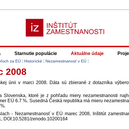
a
Starnutie populácie
Aktuálne údaje
Proje
:
:
:
eľoch za EÚ
Historické
Nezamestnanosť v EÚ
c 2008
skej únii v marci 2008. Dáta sú zbierané z dotazníka výber
ia Slovenska, ktoré je z pohľadu miery nezamestnanosti najh
riemer EÚ 6.7 %. Susedná Česká republika má mieru nezamestna
 %.
íslach - Nezamestnanosť v EÚ marec 2008, Inštitút zamestnan
9-1, DOI:10.5281/zenodo.10200164