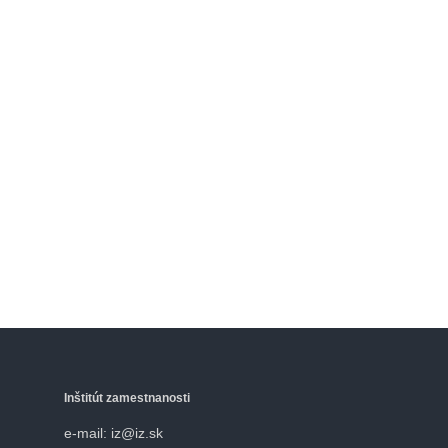
Inštitút zamestnanosti
e-mail: iz@iz.sk