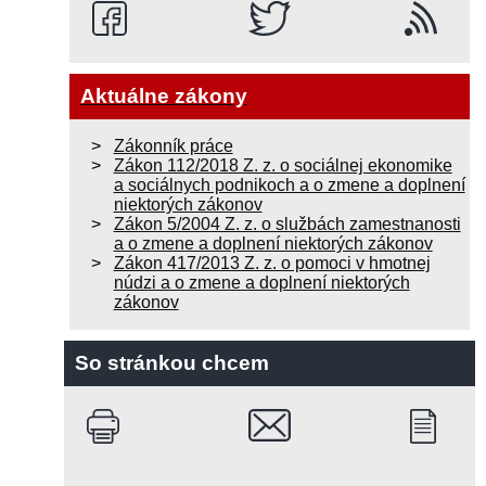
Aktuálne zákony
Zákonník práce
Zákon 112/2018 Z. z. o sociálnej ekonomike
a sociálnych podnikoch a o zmene a doplnení
niektorých zákonov
Zákon 5/2004 Z. z. o službách zamestnanosti
a o zmene a doplnení niektorých zákonov
Zákon 417/2013 Z. z. o pomoci v hmotnej
núdzi a o zmene a doplnení niektorých
zákonov
So stránkou chcem