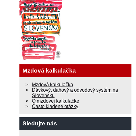
Mzdová kalkulačka
Mzdová kalkulačka
Dávkový, daňový a odvodový systém na
Slovensku
O mzdovej kalkulačke
Často kladené otázky
Sledujte nás