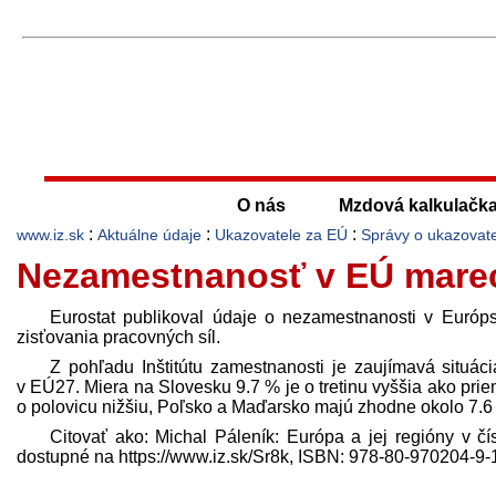
O nás
Mzdová kalkulačk
:
:
:
www.iz.sk
Aktuálne údaje
Ukazovatele za EÚ
Správy o ukazovat
Nezamestnanosť v EÚ mare
Eurostat publikoval údaje o nezamestnanosti v Európ
zisťovania pracovných síl.
Z pohľadu Inštitútu zamestnanosti je zaujímavá situác
v EÚ27. Miera na Slovesku 9.7 % je o tretinu vyššia ako p
o polovicu nižšiu, Poľsko a Maďarsko majú zhodne okolo 7.6
Citovať ako: Michal Páleník: Európa a jej regióny v č
dostupné na https://www.iz.sk/​Sr8k, ISBN: 978-80-970204-